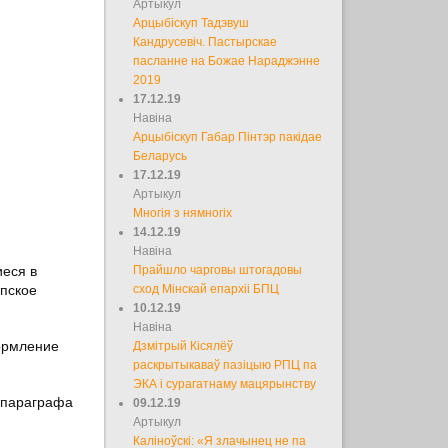
Артыкул
Арцыбіскуп Тадэвуш
Кандрусевіч. Пастырскае
пасланне на Божае Нараджэнне
2019
17.12.19
Навіна
Арцыбіскуп Габар Пінтэр пакідае
Беларусь
17.12.19
Артыкул
Многія з нямногіх
14.12.19
Навіна
еся в
Прайшло чарговы штогадовы
пское
сход Мінскай епархіі БПЦ
10.12.19
Навіна
ормление
Дзмітрый Кісялёў
раскрытыкаваў пазіцыю РПЦ па
ЭКА і сурагатнаму мацярынству
 параграфа
09.12.19
Артыкул
Каліноўскі: «Я злачынец не па