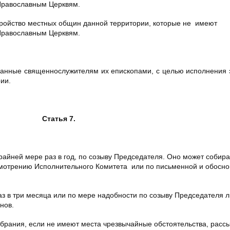
Православным Церквям.
ройство местных общин данной территории, которые не имеют
Православным Церквям.
нные священнослужителям их епископами, с целью исполнения э
рии.
Статья 7.
йней мере раз в год, по созыву Председателя. Оно может собира
смотрению Исполнительного Комитета или по письменной и обосн
 в три месяца или по мере надобности по созыву Председателя л
нов.
рания, если не имеют места чрезвычайные обстоятельства, расс