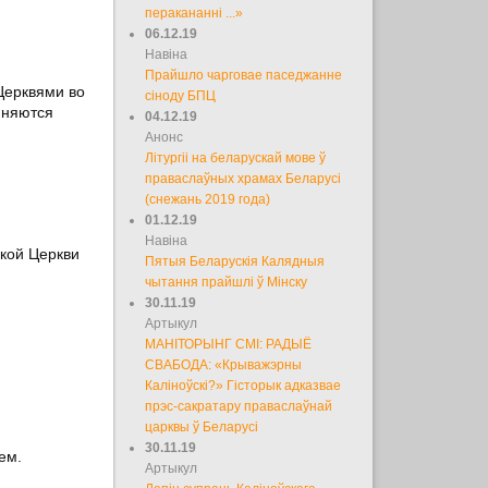
перакананні ...»
06.12.19
Навіна
Прайшло чарговае паседжанне
Церквями во
сіноду БПЦ
иняются
04.12.19
Анонс
Літургіі на беларускай мове ў
праваслаўных храмах Беларусі
(снежань 2019 года)
01.12.19
Навіна
кой Церкви
Пятыя Беларускія Калядныя
чытання прайшлі ў Мінску
30.11.19
Артыкул
МАНІТОРЫНГ СМІ: РАДЫЁ
СВАБОДА: «Крыважэрны
Каліноўскі?» Гісторык адказвае
прэс-сакратару праваслаўнай
царквы ў Беларусі
30.11.19
ем.
Артыкул