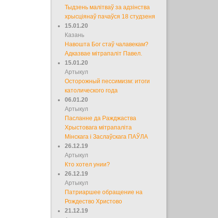
Тыдзень малітваў за адзінства
хрысціянаў пачаўся 18 студзеня
15.01.20
Казань
Навошта Бог стаў чалавекам?
Адказвае мітрапаліт Павел.
15.01.20
Артыкул
Осторожный пессимизм: итоги
католического года
06.01.20
Артыкул
Пасланне да Ражджаства
Хрыстовага мітрапаліта
Мінскага і Заслаўскага ПАЎЛА
26.12.19
Артыкул
Кто хотел унии?
26.12.19
Артыкул
Патриаршее обращение на
Рождество Христово
21.12.19