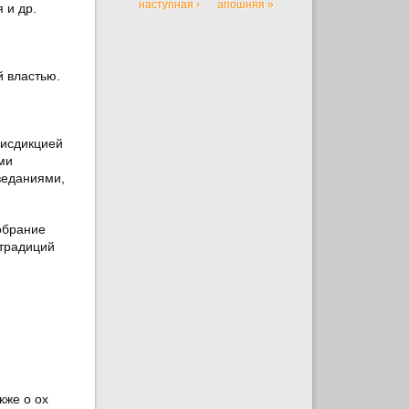
наступная ›
апошняя »
 и др.
й властью.
рисдикцией
ми
веданиями,
обрание
 традиций
кже о ох