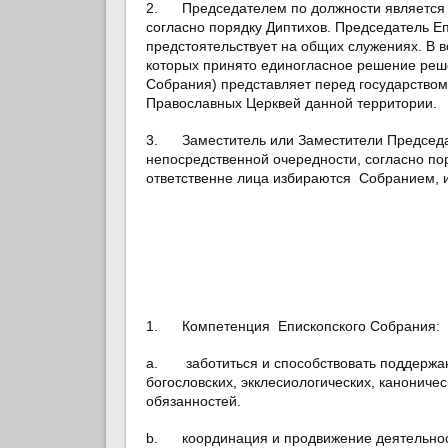
2. Председателем по должности является ст
согласно порядку Диптихов. Председатель Еп
предстоятельствует на общих служениях. В 
которых принято единогласное решение реше
Собрания) представляет перед государство
Православных Церквей данной территории.
3. Заместитель или Заместители Председат
непосредственной очередности, согласно по
ответственне лица избираются Собранием, и 
1. Компетенция Епископского Собрания:
a. заботиться и способствовать поддержан
богословских, экклесиологических, канониче
обязанностей.
b. координация и продвижение деятельност