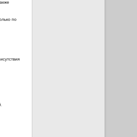
также
олько по
рисутствия
.