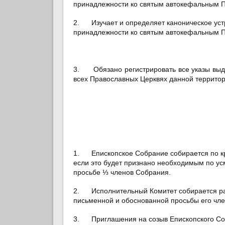
принадлежности ко святым автокефальным 
2. Изучает и определяет каноническое уст
принадлежности ко святым автокефальным 
3. Обязано регистрировать все указы выда
всех Православных Церквях данной террито
1. Епископское Собрание собирается по кра
если это будет признано необходимым по у
просьбе ⅓ членов Собрания.
2. Исполнительный Комитет собирается раз
письменной и обоснованной просьбы его чле
3. Приглашения на созыв Епископского Соб