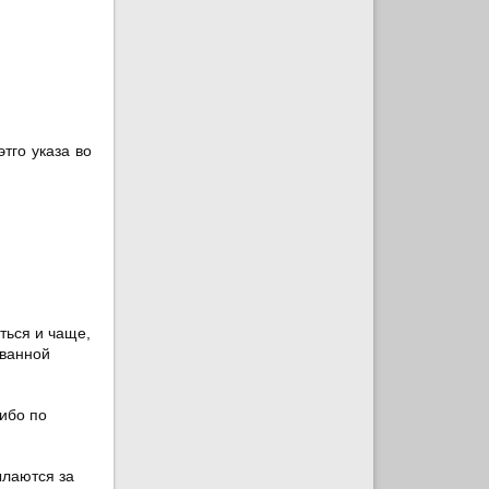
тго указа во
ться и чаще,
ованной
ибо по
ылаются за