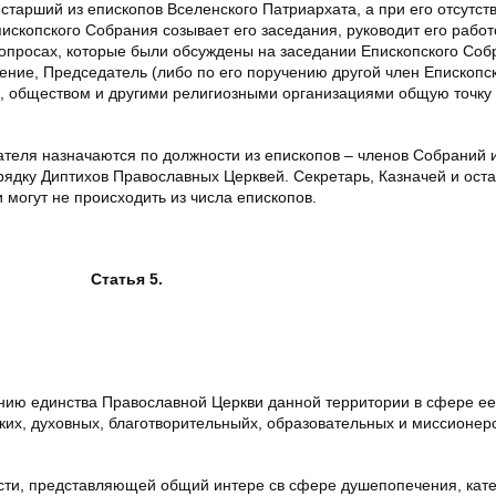
арший из епископов Вселенского Патриархата, а при его отсутств
ископского Собрания созывает его заседания, руководит его работ
вопросах, которые были обсуждены на заседании Епископского Собр
ние, Председатель (либо по его поручению другой член Епископс
м, обществом и другими религиозными организациями общую точку
еля назначаются по должности из епископов – членов Собраний и
рядку Диптихов Православных Церквей. Секретарь, Казначей и ост
могут не происходить из числа епископов.
Статья 5.
ию единства Православной Церкви данной территории в сфере ее
ских, духовных, благотворительныйх, образовательных и миссионер
и, представляющей общий интере св сфере душепопечения, кате