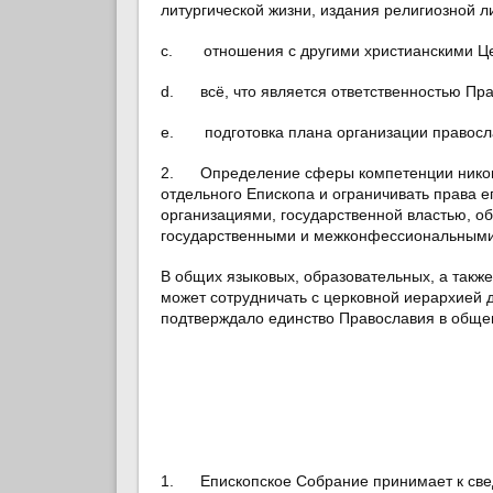
литургической жизни, издания религиозной л
c. отношения с другими христианскими Це
d. всё, что является ответственностью Пра
e. подготовка плана организации правосла
2. Определение сферы компетенции никоим
отдельного Епископа и ограничивать права 
организациями, государственной властью, 
государственными и межконфессиональными 
В общих языковых, образовательных, а такж
может сотрудничать с церковной иерархией 
подтверждало единство Православия в обще
1. Епископское Собрание принимает к сведе