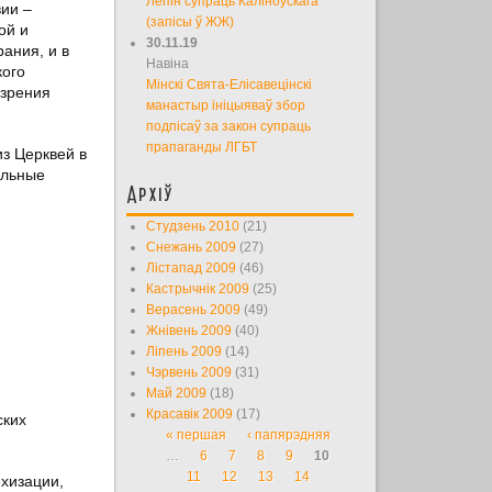
Лепін супраць Каліноўскага
ии –
(запісы ў ЖЖ)
ой и
30.11.19
ания, и в
Навіна
кого
Мінскі Свята-Елісавецінскі
 зрения
манастыр ініцыяваў збор
подпісаў за закон супраць
прапаганды ЛГБТ
з Церквей в
альные
Архіў
Студзень 2010
(21)
Снежань 2009
(27)
Лістапад 2009
(46)
Кастрычнік 2009
(25)
Верасень 2009
(49)
Жнівень 2009
(40)
Ліпень 2009
(14)
Чэрвень 2009
(31)
Май 2009
(18)
Красавік 2009
(17)
ских
« першая
‹ папярэдняя
Старонкі
…
6
7
8
9
10
11
12
13
14
хизации,