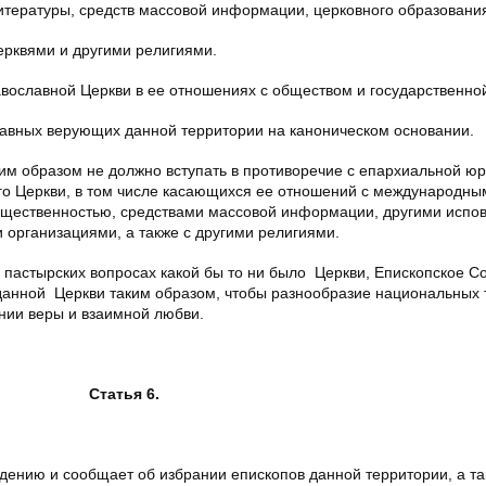
итературы, средств массовой информации, церковного образования
рквями и другими религиями.
вославной Церкви в ее отношениях с обществом и государственно
вных верующих данной территории на каноническом основании.
 образом не должно вступать в противоречие с епархиальной ю
его Церкви, в том числе касающихся ее отношений с международны
общественностью, средствами массовой информации, другими испо
организациями, а также с другими религиями.
е пастырских вопросах какой бы то ни было Церкви, Епископское С
данной Церкви таким образом, чтобы разнообразие национальных
нии веры и взаимной любви.
Статья 6.
нию и сообщает об избрании епископов данной территории, а та