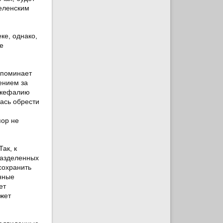
селенским
ке, однако,
е
апоминает
ением за
окефалию
ась обрести
пор не
ак, к
разделенных
сохранить
нные
ет
жет