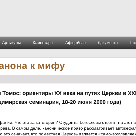
Артыкулы
Каментары
Афіцыйнае
Дакументы
Ін
канона к мифу
 Томос: ориентиры ХХ века на путях Церкви в ХХ
имирская семинария, 18-20 июня 2009 года)
фалии. Что это за категория? Студенты-богословы ответят на этот в
права. В самом деле, каноническое право рассматривает автокефа
 это означает, что поместная Церковь является «само-возглавляе