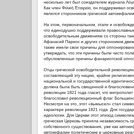
несколько лет был соиздателем журнала Λόγ
Как член Φιλικὴ Ἑταιρεία, он поддерживал ос
являлся сторонником греческой автокефалии
На этом, первоначальном, этапе и освобожде
что единодушно поддерживали православные 
освободительным движениям со стороны таки
Афанасий Париос и других сторонников движ
также имели свои причины для оппонирован
утверждать, что эти причины были чисто пол
обусловленные причины фанариотской оппоз
Отцы греческой освободительной революции
составляющий эту нацию, крайне религиозен.
национальной и государственной идентично
должна была быть священной и благословен
революции 1821 года гласит, что митрополит
благословил революционный флаг. Большинств
Несмотря на это, этот «вымысел» стал симво
характере революции 1821 года. Для государ
идеологии. Для Церкви этот эпизод символиз
греческая Церковь приняла независимость гр
собственного существования, уже как автоке
автокефалии политические и церковные реа