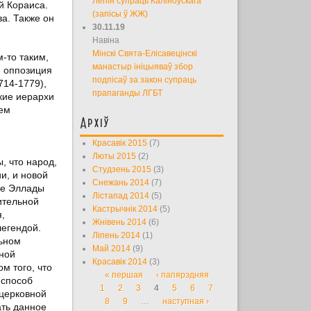
Лепін супраць Каліноўскага
й Кораиса.
(запісы ў ЖЖ)
ва. Также он
30.11.19
Навіна
Мінскі Свята-Елісавецінскі
-то таким,
манастыр ініцыяваў збор
я оппозиция
подпісаў за закон супраць
714-1779),
прапаганды ЛГБТ
кие иерархи
ем
Архіў
Красавік 2015
(7)
Люты 2015
(2)
, что народ,
Студзень 2015
(3)
и, и новой
Снежань 2014
(7)
ие Эллады
Лістапад 2014
(5)
ительной
Кастрычнік 2014
(5)
,
Жнівень 2014
(6)
легендой.
Ліпень 2014
(1)
льном
Май 2014
(9)
ьной
Красавік 2014
(3)
м того, что
« першая
‹ папярэдняя
Старонкі
 способ
1
2
3
4
5
6
7
 церковной
8
9
…
наступная ›
ать данное