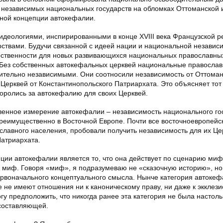
е независимых национальных государств на обломках Оттоманской 
ной концепции автокефалии.
деологиями, инспирированными в конце XVIII века Французской 
ствами. Будучи связанной с идеей нации и национальной независ
рственности для новых развивающихся национальных православных
а. Без собственных автокефальных церквей национальные правосла
ительно независимыми. Они соотносили независимость от Оттома
ерквей от Константинопольского Патриархата. Это объясняет тот 
оролись за автокефалию для своих Церквей.
твенное измерение автокефалии – независимость национального го
преимущественно в Восточной Европе. Почти все восточноевропейс
лавного населения, пробовали получить независимость для их Це
Патриархата.
ии автокефалии является то, что она действует по сценарию миф
 в миф. Говоря «миф», я подразумеваю не «сказочную историю», но
ервоначального концептуального смысла. Нынче категория автоке
е не имеют отношения ни к каноническому праву, ни даже к экклез
 предположить, что никогда ранее эта категория не была настоль
 составляющей.