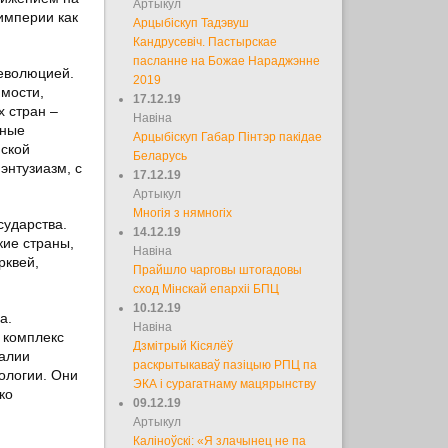
Артыкул
империи как
Арцыбіскуп Тадэвуш
Кандрусевіч. Пастырскае
пасланне на Божае Нараджэнне
революцией.
2019
имости,
17.12.19
 стран –
Навіна
вные
Арцыбіскуп Габар Пінтэр пакідае
нской
Беларусь
энтузиазм, с
17.12.19
Артыкул
Многія з нямногіх
сударства.
14.12.19
кие страны,
Навіна
рквей,
Прайшло чарговы штогадовы
сход Мінскай епархіі БПЦ
10.12.19
а.
Навіна
 комплекс
Дзмітрый Кісялёў
фалии
раскрытыкаваў пазіцыю РПЦ па
иологии. Они
ЭКА і сурагатнаму мацярынству
ко
09.12.19
Артыкул
Каліноўскі: «Я злачынец не па