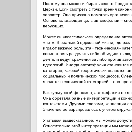
Поэтому она может избирать своего Предстоя
Церкви. Если смотреть с точки зрения канон
характер. Она призвана помогать организов
Основополагающая цель автокефалии – спосо
верующих.
Может ли «классическое» определение авто
«нет». В реальной церковной жизни, где раз
играют важную роль, эта «техническая» кате
возможность разделять либо объединять люд
деятели ведут сражения за либо против авто
идеологий. Иногда автокефалия становится 
категория, каковой теоретически является а
социальных и политических процессов. След
является технической категорией – она пре
Как культурный феномен, автокефалия не яв
Она обретала разные интерпретации и конн
контекстами. Другими словами, концепция авто
Значение ее варьировалось с учетом окружа
Учитывая вышесказанное, мы можем допуст
Относительно этой интерпретации мы можем з
«автокефалии», какой мы ее знаем сегодня