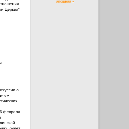
апошняя »
отношения
ой Церкви"
и
скуссии о
ричем
стических
16 февраля
и
ллинской
чах, будет