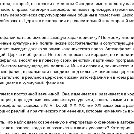
теля, который, в согласии с местным Синодом, имеет полноту влас
ического права, категория автокефалии имеет прикладной (техничес
ывать иерархически структурированные общины в поместную Церко
бствовать Церкви в исполнении ею спасительной и пасторской м
кефалии дать ее исчерпывающую характеристику? По моему мнени
личные культурные и политические обстоятельства и сопутствующи
гория выходит далеко за рамки канонического права. Автокефалия
ей, Церкви и общества. Не только церковные иерархи, но и полити
кефалии, вносят ее в повестку своих действий, партийных программ
объектом международной политики. Иными словами, техническая и
втокефалия, в реальности находится под сильным влиянием церков
овательно, в реальной церковной жизни автокефалия ни в коем раз
вращается в культурный феномен.
ляется постоянной величиной. Она изменяется и развивается в ход
отации, порожденные различными культурными, социальными и по
кефалии, скажем, в IV, VI, IX, XII, XIX, XX, или XXI веках была раз
ющих реалий и практического применения, которые изменялись в х
ить, что наблюдаем современную интерпретацию феномена автоке
адать вопрос, когда она возникла и в каких условиях? Категория
, была в основном сформирована национально-освободительным д