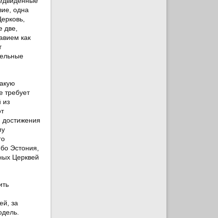
редвиденные
вие, одна
ерковь,
 две,
авием как
т
дельные
такую
е требует
 из
от
я достижения
му
го
ибо Эстония,
ных Церквей
ить
и
ей, за
одель.