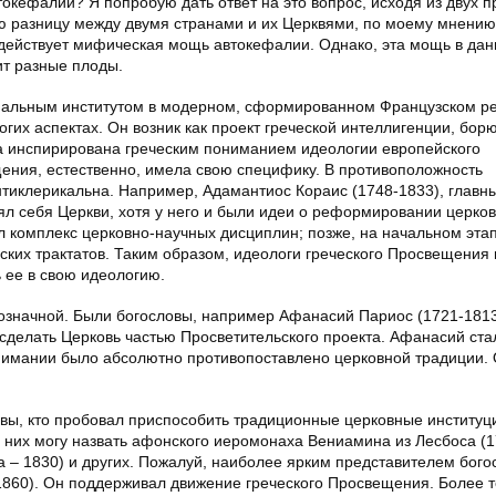
окефалии? Я попробую дать ответ на это вопрос, исходя из двух п
ю разницу между двумя странами и их Церквями, по моему мнению
и действует мифическая мощь автокефалии. Однако, эта мощь в дан
ит разные плоды.
фальным институтом в модерном, сформированном Французском р
огих аспектах. Он возник как проект греческой интеллигенции, бор
ла инспирирована греческим пониманием идеологии европейского
ения, естественно, имела свою специфику. В противоположность
тиклерикальна. Например, Адамантиос Кораис (1748-1833), главн
ял себя Церкви, хотя у него и были идеи о реформировании церков
л комплекс церковно-научных дисциплин; позже, на начальном эта
ских трактатов. Таким образом, идеологи греческого Просвещения
 ее в свою идеологию.
означной. Были богословы, например Афанасий Париос (1721-1813)
сделать Церковь частью Просветительского проекта. Афанасий ст
нимании было абсолютно противопоставлено церковной традиции.
овы, кто пробовал приспособить традиционные церковные институц
них могу назвать афонского иеромонаха Вениамина из Лесбоса (1
а – 1830) и других. Пожалуй, наиболее ярким представителем бого
1860). Он поддерживал движение греческого Просвещения. Более т