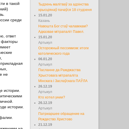
ти в такой
Тыдзень малітваў за адзінства
кий)
хрысціянаў пачаўся 18 студзеня
вь.
15.01.20
иссии среди
Казань
Навошта Бог стаў чалавекам?
Адказвае мітрапаліт Павел.
ю, ответ
15.01.20
е факторы
Артыкул
 имеет
Осторожный пессимизм: итоги
ческие
католического года
,
06.01.20
 прикладная
Артыкул
ных,
Пасланне да Ражджаства
е не
Хрыстовага мітрапаліта
Мінскага і Заслаўскага ПАЎЛА
26.12.19
е истории.
Артыкул
литическими
Кто хотел унии?
личной.
26.12.19
оде истории.
Артыкул
Патриаршее обращение на
фалии.
Рождество Христово
21.12.19
вижением на