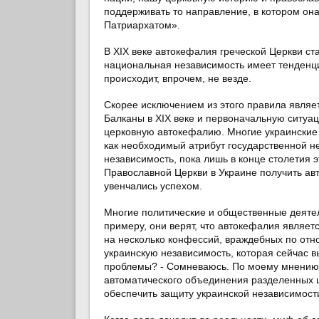
поддерживать то направление, в котором он
Патриархатом».
В XIX веке автокефалия греческой Церкви ст
национальная независимость имеет тенденци
происходит, впрочем, не везде.
Скорее исключением из этого правила являет
Балканы в XIX веке и первоначальную ситуа
церковную автокефалию. Многие украинские
как необходимый атрибут государственной н
независимость, пока лишь в конце столетия 
Православной Церкви в Украине получить авт
увенчались успехом.
Многие политические и общественные деятел
примеру, они верят, что автокефалия являе
на несколько конфессий, враждебных по отн
украинскую независимость, которая сейчас 
проблемы? - Сомневаюсь. По моему мнению, 
автоматического объединения разделенных ц
обеспечить защиту украинской независимост