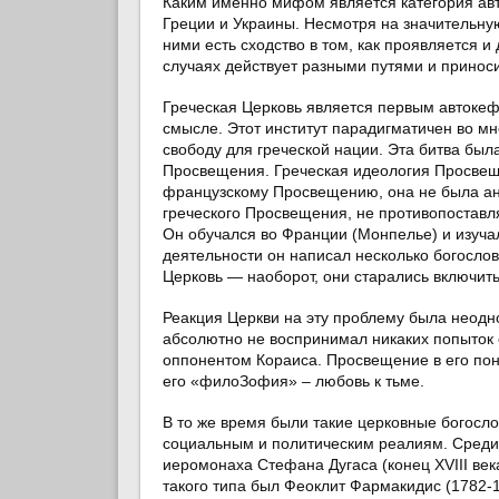
Каким именно мифом является категория авт
Греции и Украины. Несмотря на значительну
ними есть сходство в том, как проявляется 
случаях действует разными путями и принос
Греческая Церковь является первым автоке
смысле. Этот институт парадигматичен во мн
свободу для греческой нации. Эта битва бы
Просвещения. Греческая идеология Просвещ
французскому Просвещению, она не была ан
греческого Просвещения, не противопоставл
Он обучался во Франции (Монпелье) и изуча
деятельности он написал несколько богослов
Церковь — наоборот, они старались включить
Реакция Церкви на эту проблему была неодн
абсолютно не воспринимал никаких попыток 
оппонентом Кораиса. Просвещение в его по
его «филоЗофия» – любовь к тьме.
В то же время были такие церковные богосл
социальным и политическим реалиям. Среди 
иеромонаха Стефана Дугаса (конец XVIII век
такого типа был Феоклит Фармакидис (1782-