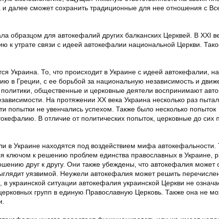
а и далее сможет сохранить традиционные для нее отношения с В
ала образцом для автокефалий других балканских Церквей. В XХI ве
ю к утрате связи с идеей автокефалии национальной Церкви. Тако
ся Украина. То, что происходит в Украине с идеей автокефалии, н
цию в Греции, с ее борьбой за национальную независимость и движ
 политики, общественные и церковные деятели воспринимают авт
езависимости. На протяжении XX века Украина несколько раз пытал
эти попытки не увенчались успехом. Также было несколько попыток
окефалию. В отличие от политических попыток, церковные до сих 
и в Украине находятся под воздействием мифа автокефальности. Т
тся ключом к решению проблем единства православных в Украине, 
ошению друг к другу. Они также убеждены, что автокефалия может 
выглядит уязвимой. Неужели автокефалия может решить перечисле
в украинской ситуации автокефалия украинской Церкви не означа
ерковных групп в единую Православную Церковь. Также она не мо
и.