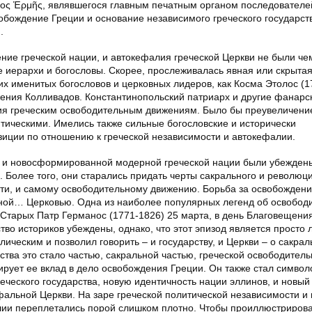
ιος Ἑρμῆς, являвшегося главным печатным органом последователе
вобождение Греции и основание независимого греческого государст
.
ние греческой нации, и автокефалия греческой Церкви не были чем
иерархи и богословы. Скорее, прослеживалась явная или скрыта
х именитых богословов и церковных лидеров, как Косма Этолос (1
ения Колливадов. Константинопольский патриарх и другие фанарс
ия греческим освободительным движениям. Было бы преувеличени
итическими. Имелись также сильные богословские и исторически
иции по отношению к греческой независимости и автокефалии.
 и новосформированной модерной греческой нации были убеждены
 Более того, они старались придать черты сакрального и революци
сти, и самому освободительному движению. Борьба за освобожден
ной… Церковью. Одна из наиболее популярных легенд об освобод
 Старых Патр Германос (1771-1826) 25 марта, в день Благовещения
о историков убеждены, однако, что этот эпизод является просто 
лическим и позволил говорить – и государству, и Церкви – о сакра
ства это стало частью, сакральной частью, греческой освободител
ирует ее вклад в дело освобождения Греции. Он также стал символо
еческого государства, новую идентичность нации эллинов, и новый
фальной Церкви. На заре греческой политической независимости и
лии переплетались порой слишком плотно. Чтобы проиллюстриров