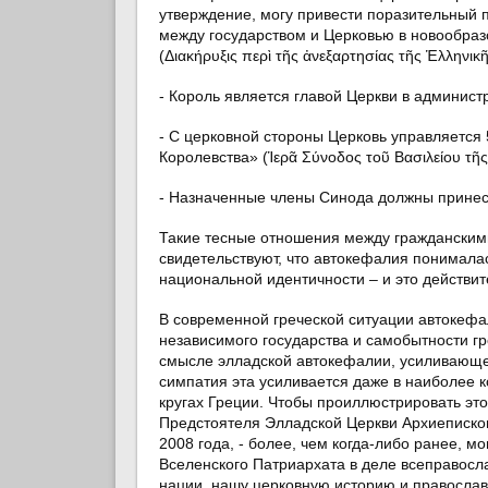
утверждение, могу привести поразительный
между государством и Церковью в новообраз
(Διακήρυξις περὶ τῆς ἀνεξαρτησίας τῆς Ἑλληνι
- Король является главой Церкви в администр
- С церковной стороны Церковь управляется
Королевства» (Ἱερᾶ Σύνοδος τοῦ Βασιλείου τῆ
- Назначенные члены Синода должны принести 
Такие тесные отношения между гражданскими
свидетельствуют, что автокефалия понималас
национальной идентичности – и это действи
В современной греческой ситуации автокефа
независимого государства и самобытности г
смысле элладской автокефалии, усиливающе
симпатия эта усиливается даже в наиболее 
кругах Греции. Чтобы проиллюстрировать эт
Предстоятеля Элладской Церкви Архиепископ
2008 года, - более, чем когда-либо ранее, 
Вселенского Патриархата в деле всеправосл
нации, нашу церковную историю и православ