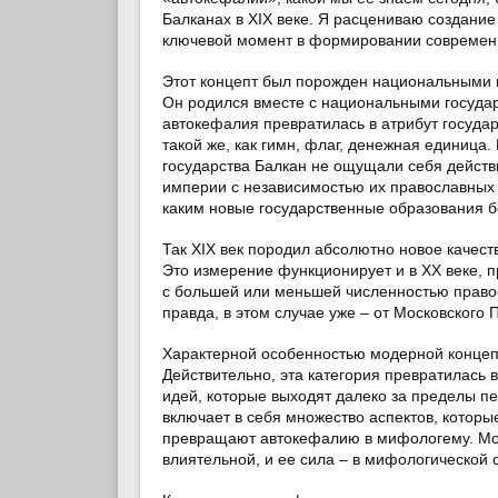
Балканах в XIX веке. Я расцениваю создани
ключевой момент в формировании современ
Этот концепт был порожден национальными и
Он родился вместе с национальными государ
автокефалия превратилась в атрибут госуда
такой же, как гимн, флаг, денежная единиц
государства Балкан не ощущали себя действ
империи с независимостью их православных Ц
каким новые государственные образования б
Так XIX век породил абсолютно новое качес
Это измерение функционирует и в ХХ веке, 
с большей или меньшей численностью правос
правда, в этом случае уже – от Московского 
Характерной особенностью модерной концепц
Действительно, эта категория превратилась
идей, которые выходят далеко за пределы п
включает в себя множество аспектов, которы
превращают автокефалию в мифологему. Могу
влиятельной, и ее сила – в мифологической