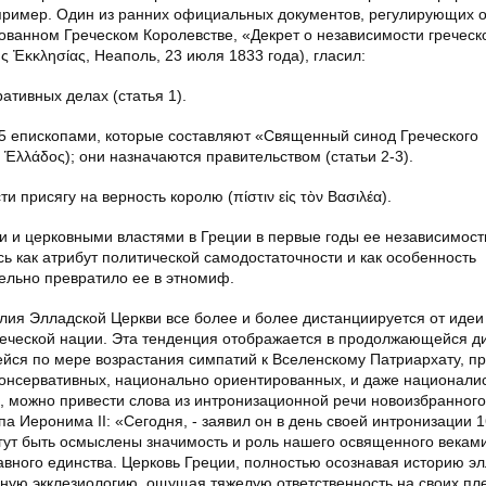
 пример. Один из ранних официальных документов, регулирующих 
ованном Греческом Королевстве, «Декрет о независимости греческ
κῆς Ἐκκλησίας, Неаполь, 23 июля 1833 года), гласил:
ативных делах (статья 1).
 5 епископами, которые составляют «Священный синод Греческого
ς Ἑλλάδος); они назначаются правительством (статьи 2-3).
присягу на верность королю (πίστιν εἰς τὸν Βασιλέα).
 и церковными властями в Греции в первые годы ее независимост
ь как атрибут политической самодостаточности и как особенность
тельно превратило ее в этномиф.
лия Элладской Церкви все более и более дистанциируется от идеи
реческой нации. Эта тенденция отображается в продолжающейся ди
йся по мере возрастания симпатий к Вселенскому Патриархату, п
консервативных, национально ориентированных, и даже национали
о, можно привести слова из интронизационной речи новоизбранного
а Иеронима II: «Сегодня, - заявил он в день своей интронизации 
могут быть осмыслены значимость и роль нашего освященного векам
авного единства. Церковь Греции, полностью осознавая историю э
ную экклезиологию, ощущая тяжелую ответственность на своих пле