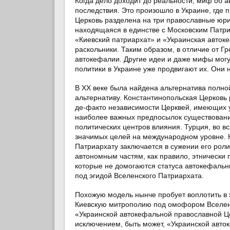
Когда дело доходит до реальности, миф об 
последствия. Это произошло в Украине, где 
Церковь разделена на три православные юри
находящаяся в единстве с Московским Патр
«Киевский патриархат» и «Украинская авто
раскольники. Таким образом, в отличие от Г
автокефалии. Другие идеи и даже мифы мог
политики в Украине уже продвигают их. Они 
В XX веке была найдена альтернатива полно
альтернативу. Константинопольская Церковь 
де-факто независимости Церквей, имеющих у
наиболее важных предпосылок существования
политических центров влияния. Турция, во в
значимых целей на международном уровне. 
Патриархату заключается в сужении его роли
автономным частям, как правило, этнически 
которые не домогаются статуса автокефальн
под эгидой Вселенского Патриархата.
Похожую модель нынче пробует воплотить в 
Киевскую митрополию под омофором Вселенс
«Украинской автокефальной православной Це
исключением, быть может, «Украинской авто