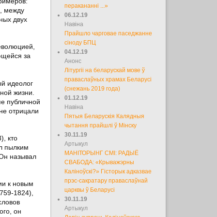
римеров:
перакананні ...»
, между
06.12.19
ных двух
Навіна
Прайшло чарговае паседжанне
сіноду БПЦ
еволюцией,
04.12.19
ющейся за
Анонс
Літургіі на беларускай мове ў
праваслаўных храмах Беларусі
ый идеолог
(снежань 2019 года)
ной жизни.
01.12.19
пе публичной
Навіна
 не отрицали
Пятыя Беларускія Калядныя
чытання прайшлі ў Мінску
30.11.19
, кто
Артыкул
ал пылким
МАНІТОРЫНГ СМІ: РАДЫЁ
 Он называл
СВАБОДА: «Крыважэрны
Каліноўскі?» Гісторык адказвае
прэс-сакратару праваслаўнай
ии к новым
царквы ў Беларусі
759-1824),
30.11.19
словов
Артыкул
ого, он