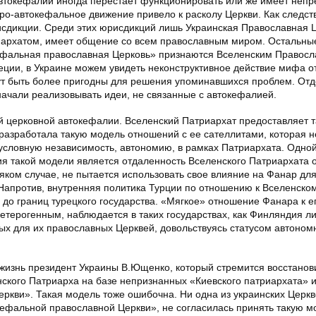
автокефалии иногда перестает функционировать или же имеет неп
про-автокефальное движение привело к расколу Церкви. Как следст
сдикции. Среди этих юрисдикций лишь Украинская Православная Ц
иархатом, имеет общение со всем православным миром. Остальные
кефальная православная Церковь» признаются Вселенским Правосл
реции, в Украине можем увидеть неконструктивное действие мифа о
ут быть более пригодны для решения упоминавшихся проблем. От
начали реализовывать идеи, не связанные с автокефалией.
й церковной автокефалии. Вселенский Патриархат предоставляет 
разработала такую модель отношений с ее сателлитами, которая н
словную независимость, автономию, в рамках Патриархата. Одной
 такой модели является отдаленность Вселенского Патриархата 
сяком случае, не пытается использовать свое влияние на Фанар дл
Напротив, внутренняя политика Турции по отношению к Вселенско
 до границ турецкого государства. «Мягкое» отношение Фанара к е
гетерогенным, наблюдается в таких государствах, как Финляндия л
ых для их православных Церквей, довольствуясь статусом автоном
жизнь президент Украины В.Ющенко, который стремится восстанов
кого Патриарха на базе непризнанных «Киевского патриархата» 
ркви». Такая модель тоже ошибочна. Ни одна из украинских Церкв
кефальной православной Церкви», не согласилась принять такую м