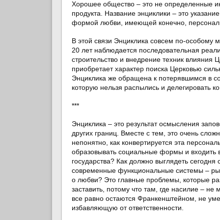
Хорошее общество – это не определенные ин
продукта. Название энциклики – это указание
формой любви, имеющей конечно, персонал
В этой связи Энциклика совсем по-особому м
20 лет наблюдается последовательная реал
строительство и внедрение техник влияния Ц
приобретает характер поиска Церковью сильн
Энциклика же обращена к потерявшимся в со
которую нельзя распылись и делегировать ко
***
Энциклика – это результат осмысления запов
других границ. Вместе с тем, это очень сло
непонятно, как конвертируется эта персонал
образовывать социальные формы и входить 
государства? Как должно выглядеть сегодня
современные функциональные системы – рыно
о любви? Это главные проблемы, которые ра
заставить, потому что там, где насилие – н
все равно остаются Франкенштейном, не уме
избавляющую от ответственности.