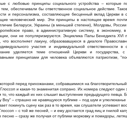
ые с любовью принципы социального устройства – которые п
с тем, обеспечивали бы ответственное социальное действие. Так
вости и персонализма, составляющие бесценный вклад Церкви в
щие человеческий мир. Эти принципы в настоящее время почти
тличие Беларуси, Украины (в меньшей степени), Молдовы, России 
ропейское право, в административную систему, в экономику, в
тации, они не популяризируются. Энциклика Папы Бенедикта XVI 
, что восполняет лакуну, образовавшуюся в диалоге Православ
ндивидуального участия и индивидуальной ответственности в 
мание уделяется теме отношений Церкви и государства, с
главными принципами для человека объявляются патриотизм, "п
в которой перед прихожанами, собравшимися на благотворительный 
 Глоссоп и какая-то знаменитая сопрано. Их номера следуют один 
то, что каждый их них слышит выступление предыдущего певца. Б
ny Boy" – страшно не нравящуюся публике – под шум и улюлюканье
ает покинуть сцену как раз в то время, как слушатели успевают во
оссоп – с той же песней, – и ему достается град яиц и гнилой кап
е песню – сразу же получая от публики морковку и помидоры, летя