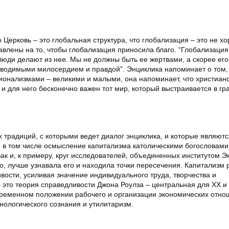
Церковь – это глобальная структура, что глобализация – это не х
равлены на то, чтобы глобализация приносила благо. “Глобализация
 люди делают из нее. Мы не должны быть ее жертвами, а скорее ег
оводимыми милосердием и правдой". Энциклика напоминает о том,
ионализмами – великими и малыми, она напоминает, что христиан
 для него бесконечно важен тот мир, который выстраивается в гр
 традиций, с которыми ведет диалог энциклика, и которые являютс
, в том числе осмысление капитализма католическими богословами
ак и, к примеру, круг исследователей, объединенных институтом Эк
о, лучше узнавала его и находила точки пересечения. Капитализм
ости, усиливая значение индивидуального труда, творчества и
– это теория справедливости Джона Роулза – центральная для ХХ и 
временном положении рабочего и организации экономических отно
нологического сознания и утилитаризм.