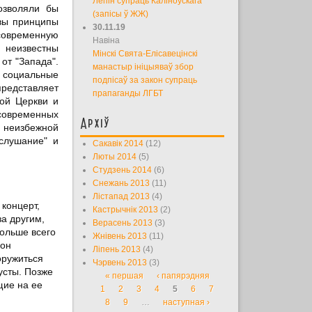
Лепін супраць Каліноўскага
озволяли бы
(запісы ў ЖЖ)
овы принципы
30.11.19
 современную
Навіна
 неизвестны
Мінскі Свята-Елісавецінскі
от "Запада".
манастыр ініцыяваў збор
 социальные
подпісаў за закон супраць
представляет
прапаганды ЛГБТ
ной Церкви и
современных
Архіў
 неизбежной
ослушание" и
Сакавік 2014
(12)
Люты 2014
(5)
Студзень 2014
(6)
Снежань 2013
(11)
Лістапад 2013
(4)
концерт,
Кастрычнік 2013
(2)
за другим,
Верасень 2013
(3)
ольше всего
Жнівень 2013
(11)
 он
Ліпень 2013
(4)
оружиться
Чэрвень 2013
(3)
усты. Позже
« першая
‹ папярэдняя
Старонкі
щие на ее
1
2
3
4
5
6
7
8
9
…
наступная ›