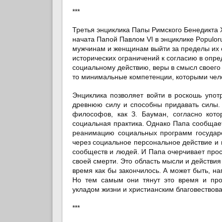
***
Третья энциклика Папы Римского Бенедикта 
начата Папой Павлом VI в энциклике Populor
мужчинам и женщинам выйти за пределы их с
исторических ограничений к согласию в опре
социальному действию, веры в смысл своего
то минимальные компетенции, которыми чело
Энциклика позволяет войти в роскошь упот
древнюю силу и способны придавать силы. 
философов, как З. Бауман, согласно кото
социальная практика. Однако Папа сообщает,
реанимацию социальных программ государст
через социальное персональное действие и 
сообществ и людей. И Папа очерчивает прос
своей смерти. Это область мысли и действия
время как бы закончилось. А может быть, на
Но тем самым они тянут это время и прод
укладом жизни и христианским благовествов
***