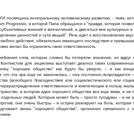
XVI посвящена интегральному человеческому развитию, - теме, ко
um Progressio, в которой Папа обращался к "правде, которая позво
убъективных мнений и впечатлений, и двигаться вне культурных и
делении ценностей и сути вещей". Речь идет о восстановлении вкус
 любого действия, обязательно имеющего последствия и превыша
век желал бы ограничить свою ответственность.
ребления слов, которые словно бы потеряли значение, но вдруг
Контекстом для энциклика выступает диагноз таких современны
рому "хорошее общество" как будто бы умерло, – и как конце
 что эта эра еще не закончилась – она постоянно возрождается –
ва (всеобщего благоденствия или социалистического или социа
перераспределение ответственности и компетенции в пользу малы
транство, в котором идея хорошего общества все еще жива, и не
 отдельных людей. Которые может быть – просто тугодумы – и не з
против, они очень быстры – и острее реагируют на боль, которая т
олжают жизнь "хорошего общества", органично связанного с х
анием.