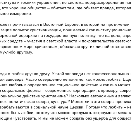
ституты и техники управления, не система перераспределения н
, что хорошее общество – обитает там, где обитает правда, котора
ьное измерение.
ожет прочитываться в Восточной Европе, в которой на протяжении
изация попыток христианизации, понимаемой как институциональн
ерковной иерархии на государственную политику, что на деле, впр
ых средств – участия в светской власти и покровительства светско
временном мире христианам, обозначая круг их личной ответствен
му-либо другому.
еди о любви друг ко другу. У этой заповеди нет конфессиональных
жная заповедь. Часто совершенно непонятно, как можно любить. Ещ
ьная любовь в определенное социальное действие и как она может
в социальные формы – современные корпорации, к примеру, совр
 социальное действие христианина? Насколько автономными являю
к, политическая сфера, культура? Может ли в эти сферы проника
зрабатываются в социальной науке Церкви. Потому что любить – н
е может быть любви, потому что можно придумать хитроумные механ
ющим чувствовать. И мы не можем создать без ущерба для общест