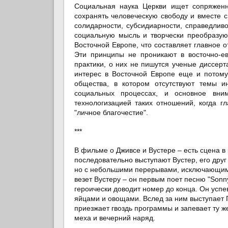
Социальная наука Церкви ищет сопряженн
сохранять человеческую свободу и вместе 
солидарности, субсидиарности, справедли
социальную мысль и творчески преобразую
Восточной Европе, что составляет главное о
Эти принципы не проникают в восточно-ев
практики, о них не пишутся ученые диссер
интерес в Восточной Европе еще и потому
общества, в котором отсутствуют темы и
социальных процессах, и основное вни
технологизацией таких отношений, когда 
"личное благочестие".
***
В фильме о Дживсе и Вустере – есть сцена 
последовательно выступают Вустер, его друг
но с небольшими перерывами, исключающим 
везет Вустеру – он первым поет песню "Son
героически доводит номер до конца. Он успев
яйцами и овощами. Вслед за ним выступает Гл
приезжает гвоздь программы и запевает ту ж
меха и вечерний наряд.