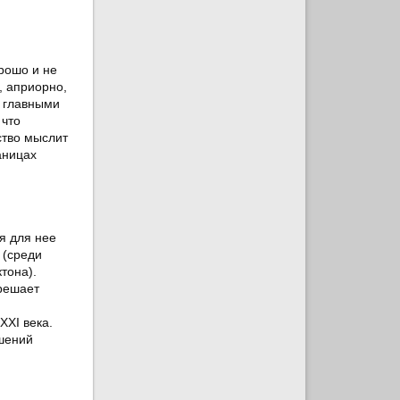
орошо и не
, априорно,
о главными
 что
ство мыслит
аницах
я для нее
 (среди
тона).
 решает
ХХI века.
шений