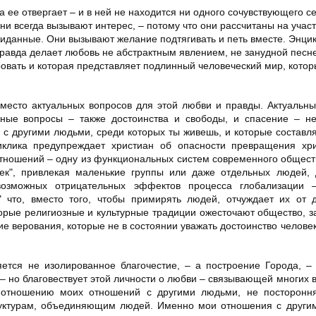
 ее отвергает – и в ней не находится ни одного сочувствующего с
ни всегда вызывают интерес, – потому что они рассчитаны на участ
жиданные. Они вызывают желание подтягивать и петь вместе. Энци
Правда делает любовь не абстрактным явлением, не занудной песн
вать и которая представляет подлинный человеческий мир, котор
место актуальных вопросов для этой любви и правды. Актуальн
ные вопросы – также достоинства и свободы, и спасение – не
 с другими людьми, среди которых ты живешь, и которые составл
иклика предупреждает христиан об опасности превращения хри
отношений – одну из функциональных систем современного общест
ек", привлекая маленькие группы или даже отдельных людей, 
озможных отрицательных эффектов процесса глобализации 
что, вместо того, чтобы примирять людей, отчуждает их от д
торые религиозные и культурные традиции ожесточают общество, з
ие верования, которые не в состоянии уважать достоинство человек
яется не изолированное благочестие, – а построение Города, –
 – но благовествует этой личности о любви – связывающей многих в
отношению моих отношений с другими людьми, не постороння
руктурам, объединяющим людей. Именно мои отношения с други