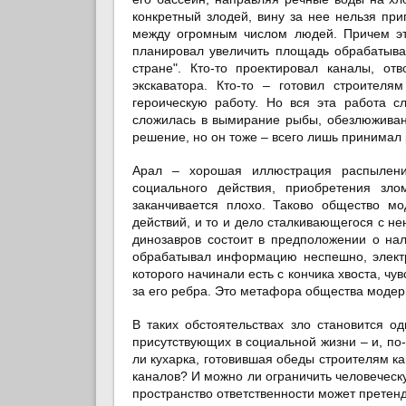
конкретный злодей, вину за нее нельзя пр
между огромным числом людей. Причем эт
планировал увеличить площадь обрабатывае
стране". Кто-то проектировал каналы, от
экскаватора. Кто-то – готовил строител
героическую работу. Но вся эта работа с
сложилась в вымирание рыбы, обезлюживани
решение, но он тоже – всего лишь принимал
Арал – хорошая иллюстрация распылени
социального действия, приобретения зло
заканчивается плохо. Таково общество м
действий, и то и дело сталкивающегося с 
динозавров состоит в предположении о на
обрабатывал информацию неспешно, электр
которого начинали есть с кончика хвоста, чу
за его ребра. Это метафора общества модер
В таких обстоятельствах зло становится 
присутствующих в социальной жизни – и, по
ли кухарка, готовившая обеды строителям ка
каналов? И можно ли ограничить человеческу
пространство ответственности может претенд