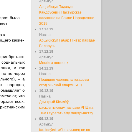
Артыкул
Арцыбіскуп Тадэвуш
Кандрусевіч. Пастырскае
торая была
пасланне на Божае Нараджэнне
ляет
2019
17.12.19
а к
Навіна
ющего какие-
Арцыбіскуп Габар Пінтэр пакідае
Беларусь
17.12.19
 приобретают
Артыкул
х социальных
Многія з нямногіх
пция, и как
14.12.19
 но не через
Навіна
льного), – а
Прайшло чарговы штогадовы
х – народов,
сход Мінскай епархіі БПЦ
 помышляет о
10.12.19
амечают, что
Навіна
ерзает всех.
Дзмітрый Кісялёў
ристианским
раскрытыкаваў пазіцыю РПЦ па
ЭКА і сурагатнаму мацярынству
09.12.19
Артыкул
Каліноўскі: «Я злачынец не па