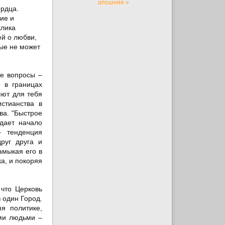
апошняя »
ердца.
ие и
клика
ей о любви,
ые не может
ые вопросы –
 в границах
яют для тебя
стианства в
ва. "Быстрое
дает начало
– тенденция
руг друга и
амыкая его в
а, и покоряя
 что Церковь
 один Город.
я политике,
ми людьми –