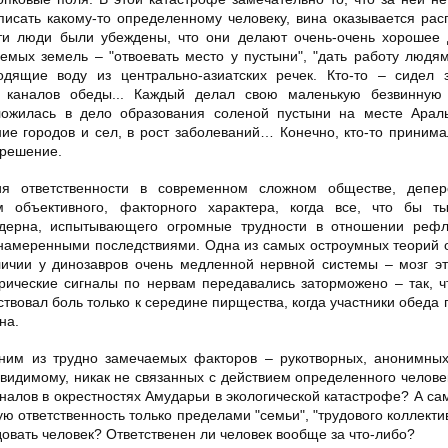
иписать какому-то определенному человеку, вина оказывается ра
и люди были убеждены, что они делают очень-очень хорошее д
мых земель – "отвоевать место у пустыни", "дать работу людям
водящие воду из центрально-азиатских речек. Кто-то – сидел 
ям каналов обеды... Каждый делал свою маленькую безвинную
ложилась в дело образования соленой пустыни на месте Араль
е городов и сел, в рост заболеваний… Конечно, кто-то приним
 решение.
я ответственности в современном сложном обществе, депер
м объективного, факторного характера, когда все, что бы т
одерна, испытывающего огромные трудности в отношении рефл
ненамеренными последствиями. Одна из самых остроумных теорий
личии у динозавров очень медленной нервной системы – мозг э
ические сигналы по нервам передавались заторможено – так, ч
вствовал боль только к середине пирщества, когда участники обеда
на.
одним из трудно замечаемых факторов – рукотворных, анонимны
-видимому, никак не связанных с действием определенного челове
налов в окрестностях Амударьи в экологической катастрофе? А са
ю ответственность только пределами "семьи", "трудового коллектив
овать человек? Ответственен ли человек вообще за что-либо?