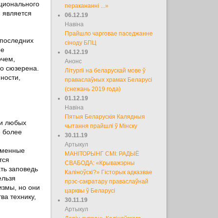
ационального
перакананні ...»
я является
06.12.19
Навіна
Прайшло чарговае паседжанне
 последних
сіноду БПЦ
ое
04.12.19
очем,
Анонс
го сюзерена.
Літургіі на беларускай мове ў
ности,
праваслаўных храмах Беларусі
(снежань 2019 года)
01.12.19
Навіна
Пятыя Беларускія Калядныя
 и любых
чытання прайшлі ў Мінску
е более
30.11.19
Артыкул
еменные
МАНІТОРЫНГ СМІ: РАДЫЁ
тся
СВАБОДА: «Крыважэрны
ть заповедь
Каліноўскі?» Гісторык адказвае
ельзя
прэс-сакратару праваслаўнай
измы, но они
царквы ў Беларусі
ва технику,
30.11.19
Артыкул