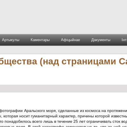
Артыкулы
Каментары
Афіцыйнае
Дакументы
Ін
щества (над страницами Ca
отографии Аральского моря, сделанные из космоса на протяжен
ы, которая носит гуманитарный характер, причины которой известн
то понадобилось всего лишь в течение 25 лет ограничивать сток во
пковые поля. В этой катастрофе замечательно то, что за ней не