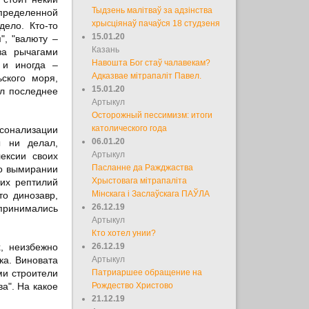
Тыдзень малітваў за адзінства
спределенной
хрысціянаў пачаўся 18 студзеня
ело. Кто-то
15.01.20
", "валюту –
Казань
за рычагами
Навошта Бог стаў чалавекам?
 и иногда –
Адказвае мітрапаліт Павел.
ского моря,
15.01.20
ал последнее
Артыкул
Осторожный пессимизм: итоги
католического года
сонализации
06.01.20
ы ни делал,
Артыкул
ексии своих
Пасланне да Ражджаства
 о вымирании
Хрыстовага мітрапаліта
тих рептилий
Мінскага і Заслаўскага ПАЎЛА
то динозавр,
26.12.19
 принимались
Артыкул
Кто хотел унии?
х, неизбежно
26.12.19
ка. Виновата
Артыкул
ми строители
Патриаршее обращение на
а". На какое
Рождество Христово
21.12.19