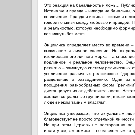
Это реакция на банальность и ложь… Публика
Истина же и правда – никогда не банальны, о
вовлечение. Правда и истина – живые и нео
говорит о связи между любовью и правдой. 
а реальностью, которую необходимо формиро
возникнуть без меня.
Энциклика определяет место во времени – 
выживание и личное спасение. Но актуаль
изолированного личного мирка – а спасение
подлинное и реальное человечество. Энц
религию – замкнутую систему религиозных 
увеличение различных религиозных "дорож
разделению и разъединению. Один из в
поощрения разнообразных форм "религии" 
дистанцирует их от действительности. Неко
жесткие социальные группировки, в магическ
людей неким тайным властям".
Энциклика утверждает, что актуальным явл
благовествует не просто отдельной личности
Но при этом Церковь не посторонняя по 
институтам, экономике – всем сложным ст