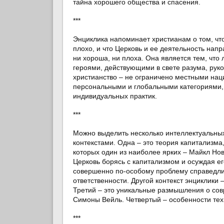
тайна хорошего общества и спасения.
***
Энциклика напоминает христианам о том, что 
плохо, и что Церковь и ее деятельность нап
ни хороша, ни плоха. Она является тем, что
героями, действующими в свете разума, рук
христианство – не ограничено местными нац
персональными и глобальными категориями, и
индивидуальных практик.
***
Можно выделить несколько интеллектуальных
контекстами. Одна – это теория капитализма
которых один из наиболее ярких – Майкл Нов
Церковь борясь с капитализмом и осуждая ег
совершенно по-особому проблему справедлив
ответственности. Другой контекст энциклики 
Третий – это уникальные размышления о со
Симоны Вейль. Четвертый – особенности тех
***