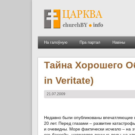
На галоўную
Пра партал
Навіны
Тайна Хорошего Об
in Veritate)
21.07.2009
Недавно были опубликованы впечатляющие ф
20 лет. Перед глазами – развитие катастроф
и очевидны. Море фактически исчезло – на э
его бассейн, направляя речные воды на хло