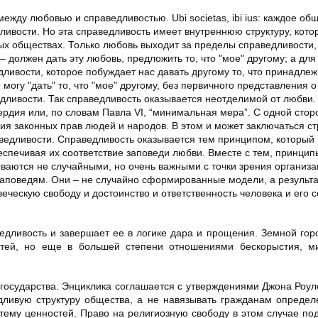
ежду любовью и справедливостью. Ubi societas, ibi ius: каждое об
ливости. Но эта справедливость имеет внутреннюю структуру, кото
ых обществах. Только любовь выходит за пределы справедливости,
 – должен дать эту любовь, предложить то, что "мое" другому; а для
ливости, которое побуждает нас давать другому то, что принадлежи
могу "дать" то, что "мое" другому, без первичного представления о
ливости. Так справедливость оказывается неотделимой от любви.
ердия или, по словам Павла VI, “минимальная мера”. С одной стор
ния законных прав людей и народов. В этом и может заключаться с
аведливости. Справедливость оказывается тем принципом, который
еспечивая их соответствие заповеди любви. Вместе с тем, принцип
ываются не случайными, но очень важными с точки зрения организ
 заповедям. Они – не случайно сформированные модели, а результа
еческую свободу и достоинство и ответственность человека и его 
едливость и завершает ее в логике дара и прощения. Земной гор
тей, но еще в большей степени отношениями бескорыстия, м
государства. Энциклика соглашается с утверждениями Джона Роулс
дливую структуру общества, а не навязывать гражданам опреде
тему ценностей. Право на религиозную свободу в этом случае по