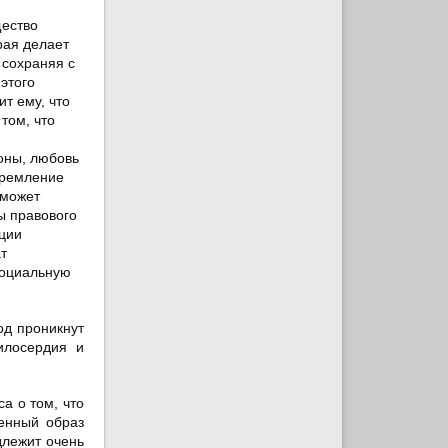
щество
рая делает
 сохраняя с
 этого
т ему, что
 том, что
оны, любовь
тремление
 может
ы правового
ации
т
социальную
од проникнут
илосердия и
а о том, что
ленный образ
длежит очень