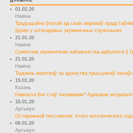
01.02.20
Навіна
Традыцыйна ўпотай ад сваіх вернікаў прадстаўнік
ўдзел у штогадовых экуменічных служэньнях
21.01.20
Навіна
Сумеснае экуменічнае набажэнства адбылося ў Г
21.01.20
Навіна
Тыдзень малітваў за адзінства хрысціянаў пачаўс
15.01.20
Казань
Навошта Бог стаў чалавекам? Адказвае мітрапалі
15.01.20
Артыкул
Осторожный пессимизм: итоги католического год
06.01.20
Артыкул