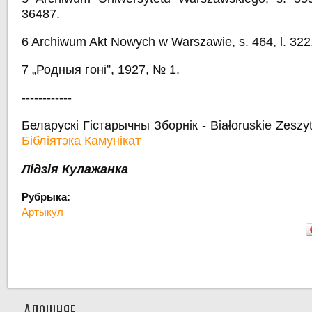
36487.
6 Archiwum Akt Nowych w Warszawie, s. 464, l. 322
7 „Родныя гоні”, 1927, № 1.
------------
Беларускі Гістарычны Зборнік - Białoruskie Zeszy
Бібліятэка Камунікат
Лідзія Кулажанка
Рубрыка:
Артыкул
Апошняе