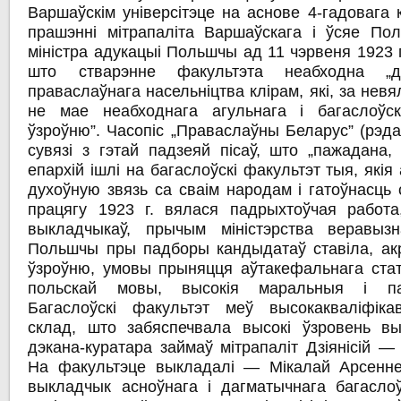
Варшаўскім універсітэце на аснове 4-гадовага 
прашэнні мітрапаліта Варшаўскага і ўсяе Пол
міністра адукацыі Польшчы ад 11 чэрвеня 1923 г
што стварэнне факультэта неабходна „д
праваслаўнага насельніцтва клірам, які, за нев
не мае неабходнага агульнага і багаслоўск
ўзроўню”. Часопіс „Праваслаўны Беларус” (рэда
сувязі з гэтай падзеяй пісаў, што „пажадана,
епархій ішлі на багаслоўскі факультэт тыя, які
духоўную звязь са сваім народам і гатоўнасць
працягу 1923 г. вялася падрыхтоўчая работа
выкладчыкаў, прычым міністэрства веравызн
Польшчы пры падборы кандыдатаў ставіла, ак
ўзроўню, умовы прыняцця аўтакефальнага ста
польскай мовы, высокія маральныя і пал
Багаслоўскі факультэт меў высокакваліфіка
склад, што забяспечвала высокі ўзровень в
дэкана-куратара займаў мітрапаліт Дзіянісій — 
На факультэце выкладалі — Мікалай Арсеннеў,
выкладчык асноўнага і дагматычнага багаслоў