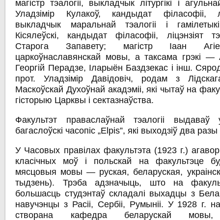
магістр тэалогіі, выкладчык літургікі і агульн
Уладзімір Кулакоў, кандыдат філасофіі, лі
выкладчык маральнай тэалогіі і гамілетыкі
Кісялеўскі, кандыдат філасофіі, ліцэнзіят тэ
Старога Запавету; магістр Іаан Агіе
царкоўнаславянскай мовы, а таксама грэкі — 
Георгій Перадзе, Іларыён Баздзекас і інш. Сяр
прот. Уладзімір Давідовіч, родам з Лідскаг
Маскоўскай Духоўнай акадэміі, які чытаў на фак
гісторыю Царквы і сектазнаўства.
Факультэт праваслаўнай тэалогіі выдаваў 
багаслоўскі часопіс „Еlpis”, які выходзіў два разы 
У Часовых правілах факультэта (1923 г.) агаво
класічных моў і польскай на факультэце бу
мясцовыя мовы — руская, беларуская, украінск
тыдзень). Трэба адзначыць, што на факул
большасць студэнтаў складалі выхадцы з Белар
навучэнцы з Расіі, Сербіі, Румыніі. У 1928 г. 
створана кафедра беларускай мовы,