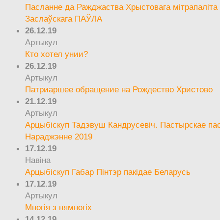
Пасланне да Ражджаства Хрыстовага мітрапаліта 
Заслаўскага ПАЎЛА
26.12.19
Артыкул
Кто хотел унии?
26.12.19
Артыкул
Патриаршее обращение на Рождество Христово
21.12.19
Артыкул
Арцыбіскуп Тадэвуш Кандрусевіч. Пастырскае па
Нараджэнне 2019
17.12.19
Навіна
Арцыбіскуп Габар Пінтэр пакідае Беларусь
17.12.19
Артыкул
Многія з нямногіх
14.12.19