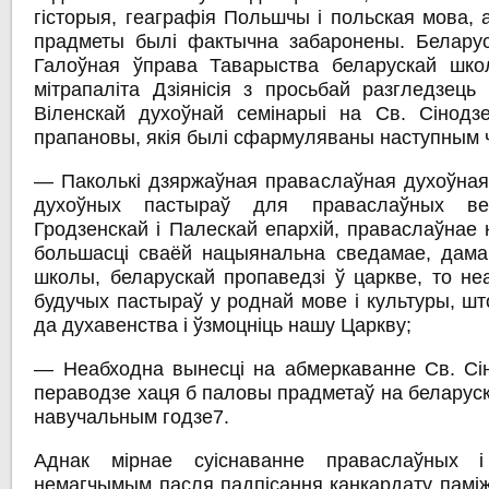
гісторыя, геаграфія Польшчы і польская мова,
прадметы былі фактычна забаронены. Беларус
Галоўная ўправа Таварыства беларускай шко
мітрапаліта Дзіянісія з просьбай разгледзець
Віленскай духоўнай семінарыі на Св. Сінодз
прапановы, якія былі сфармуляваны наступным 
— Паколькі дзяржаўная праваслаўная духоўная
духоўных пастыраў для праваслаўных вер
Гродзенскай і Палескай епархій, праваслаўнае н
большасці сваёй нацыянальна сведамае, дама
школы, беларускай пропаведзі ў царкве, то не
будучых пастыраў у роднай мове і культуры, што
да духавенства і ўзмоцніць нашу Царкву;
— Неабходна вынесці на абмеркаванне Св. Сі
пераводзе хаця б паловы прадметаў на беларус
навучальным годзе7.
Аднак мірнае суіснаванне праваслаўных і
немагчымым пасля падпісання канкардату паміж