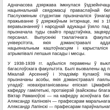
Адначасова дзяржава імкнулася ўздзейніча
нацыянальнай свядомасці праваслаўнай бел
Паслухмяным студэнтам прызначаліся ўзнага
пражыванне ў дзяржаўным інтэрнаце, які з 193
веравызнанняў і народнай адукацыі ўзяло пад 
прызначала туды свайго прадстаўніка, зацвяр
персанал. Выпускнікі тэалагічнага факуль
універсітэта, якія дэманстравалі адд
нацыянальным каштоўнасцям і карысталіся
атрымлівалі лепшыя пасады і месцы.
У 1938-1939 гг. адбыліся перамены ў выкл
багаслоўскага факультэта. Былі вызвалены ад 
Мікалай Арсеннеў і Уладзімір Кулакоў. 
прызначаны асобы, якія дэманстравалі лаяль
уладаў: новахіратанісаваны епіскап Цімаф
кафедру гамілетыкі, протаіерэй (вайсковы бла
Віктар Раманоўскі — на кафедру асноўнага баг
Аляксандр Каліновіч — прафесарам маральнага 
Аляксандр Лапінскі — прафесарам параўнальнаг