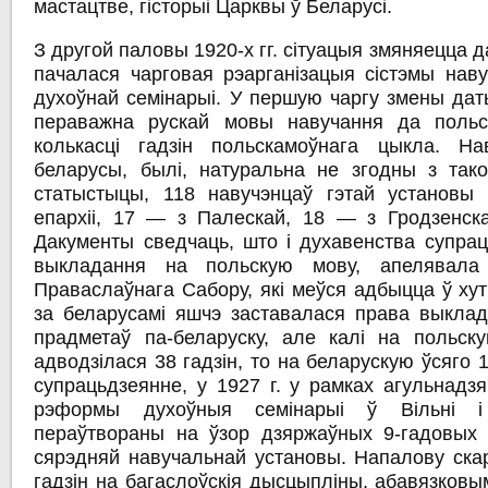
мастацтве, гісторыі Царквы ў Беларусі.
З другой паловы 1920-х гг. сітуацыя змяняецца да
пачалася чарговая рэарганізацыя сістэмы наву
духоўнай семінарыі. У першую чаргу змены дат
пераважна рускай мовы навучання да польск
колькасці гадзін польскамоўнага цыкла. Н
беларусы, былі, натуральна не згодны з так
статыстыцы, 118 навучэнцаў гэтай установы
епархіі, 17 — з Палескай, 18 — з Гродзенск
Дакументы сведчаць, што і духавенства супрац
выкладання на польскую мову, апелявала
Праваслаўнага Сабору, які меўся адбыцца ў хутк
за беларусамі яшчэ заставалася права выкла
прадметаў па-беларуску, але калі на польск
адводзілася 38 гадзін, то на беларускую ўсяго 
супрацьдзеянне, у 1927 г. у рамках агульнадз
рэформы духоўныя семінарыі ў Вільні 
пераўтвораны на ўзор дзяржаўных 9-гадовых г
сярэдняй навучальнай установы. Напалову скар
гадзін на багаслоўскія дысцыпліны, абавязков