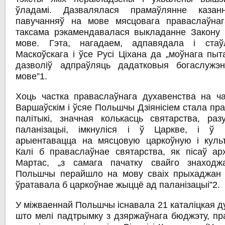
ўладамі. Дазвалялася прамаўлянне казан
павучанняў на мове мясцовага праваслаўнаг
таксама рэкамендавалася выкладанне Закону
мове. Гэта, нагадаем, адпавядала і ста
Маскоўскага і ўсе Русі Ціхана да „моўнага пыта
дазволіў адпраўляць дадатковыя богаслужэн
мове”1.
Хоць частка праваслаўнага духавенства на ча
Варшаўскім і ўсяе Польшчы Дзіянісіем стала пр
палітыкі, значная колькасць святарства, ра
паланізацыі, імкнуліся і ў Царкве, і ў 
арыентавацца на мясцовую царкоўную і куль
Калі б праваслаўнае святарства, як пісаў арх
Мартас, „з самага пачатку свайго знаход
Польшчы перайшло на мову сваіх прыхаджан 
ўратавала б царкоўнае жыццё ад паланізацыі”2.
У міжваеннай Польшчы існавала 21 каталіцкая д
што мелі падтрымку з дзяржаўнага бюджэту, пр