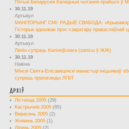
Пятыя Беларускія Калядныя чытання прайшлі ў М
30.11.19
Артыкул
МАНІТОРЫНГ СМІ: РАДЫЁ СВАБОДА: «Крыважэрн
Гісторык адказвае прэс-сакратару праваслаўнай ц
30.11.19
Артыкул
Лепін супраць Каліноўскага (запісы ў ЖЖ)
30.11.19
Навіна
Мінскі Свята-Елісавецінскі манастыр ініцыяваў зб
супраць прапаганды ЛГБТ
Архіў
Лістапад 2005
(29)
Кастрычнік 2005
(85)
Верасень 2005
(2)
Жнівень 2005
(1)
Ліпень 2005
(2)