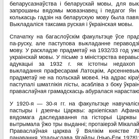
беларусазнаўства і беларускай мовы, для вы
запрошаны вядомы мовазнавец і педагог Ян 
колькасць гадзін на беларускую мову была павя
Выкладаліся таксама руская і ўкраінская мовы.
Спачатку на багаслоўскім факультэце ўсе пра
па-руску, але паступова выкладанне пераводз
мову. У раскладзе прадметаў на 1932/33 год уж
украінскай мовы. У пісьме з міністэрства верав
адукацыі за 1932 г. як істотны недахоп
выкладання прафесарамі Латоцкім, Арсенневым
прадметаў не на польскай мове4. На адрас кіра
паступалі шматлікія лісты, асабліва з боку ўкраін
праваслаўная грамадскасць абуралася нарастаю
У 1920-я — 30-я гг. на факультэце навучалі
пастыры і дзеячы Царквы: архіепіскап Афана
вядомага даследавання па гісторыі Царквы 
вытрымала ўжо тры выданні; протаіерэй Мікалай Л
Праваслаўная царква ў Вялікім княстве Лі
панавання Уладыслава Ягайлы (Нью-Ёрк 1978); 