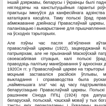
іншай дзяржавы, беларусы і ўкраінцы былі падн
нягледзячы на канстытуцыйныя гарантыі роўн
практыцы імкнуўся да канфесійнага адзінств
каталіцкага касцёла. Таму польскі ўрад прав
абмежаванне дзейнасці Праваслаўнай царквы,
паланізацыю і выкарыстанне для прышчаплення 
на ўсходніх тэрыторыях.
Але пэўны час пасля аб’яўлення аўтак
праваслаўнай царквы (1922), зацверджанай Ка
патрыярхам, але не прызнанай Маскоўскай патр
своеасаблівая сітуацыя, калі польскі ў
праводзіць палітыку манеўравання ў адносінах 
1920﷓я гг. у Праваслаўнай царкве на тэрыторыі
моцнымі заставаліся расійскія ўплывы, м
выкладання і справаводства была руск
„найменьшага зла” час ад часу падтрымліва
беларусізацыю Праваслаўнай царквы. Польскі 
рашэннем Сінода ППЦ (1924) пра дапушчэ
беларускай, польскай, чэшскай моваў у тых бо
тэксты якіх перакладзены і ўхвалены вышэ