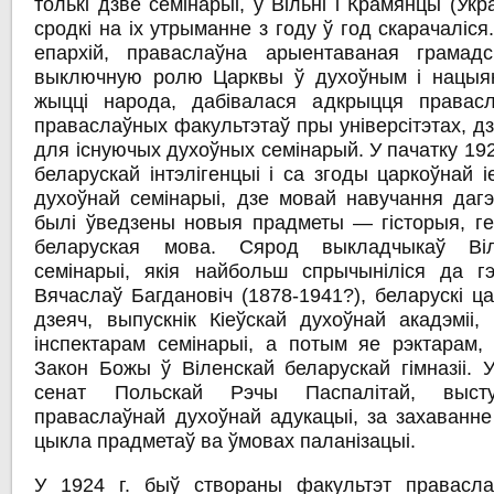
толькі дзве семінарыі, у Вільні і Крамянцы (Укр
сродкі на іх утрыманне з году ў год скарачаліся.
епархій, праваслаўна арыентаваная грамадс
выключную ролю Царквы ў духоўным і нацыян
жыцці народа, дабівалася адкрыцця правасл
праваслаўных факультэтаў пры універсітэтах, д
для існуючых духоўных семінарый. У пачатку 192
беларускай інтэлігенцыі і са згоды царкоўнай і
духоўнай семінарыі, дзе мовай навучання дагэ
былі ўведзены новыя прадметы — гісторыя, геа
беларуская мова. Сярод выкладчыкаў Віл
семінарыі, якія найбольш спрычыніліся да г
Вячаслаў Багдановіч (1878-1941?), беларускі ца
дзеяч, выпускнік Кіеўскай духоўнай акадэміі,
інспектарам семінарыі, а потым яе рэктарам,
Закон Божы ў Віленскай беларускай гімназіі. 
сенат Польскай Рэчы Паспалітай, выст
праваслаўнай духоўнай адукацыі, за захаванне
цыкла прадметаў ва ўмовах паланізацыі.
У 1924 г. быў створаны факультэт правасла