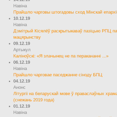
Навіна
Прайшло чарговы штогадовы сход Мінскай епархі
10.12.19
Навіна
Дзмітрый Кісялёў раскрытыкаваў пазіцыю РПЦ па
мацярынству
09.12.19
Артыкул
Каліноўскі: «Я злачынец не па перакананні ...»
06.12.19
Навіна
Прайшло чарговае паседжанне сіноду БПЦ
04.12.19
Анонс
Літургіі на беларускай мове ў праваслаўных храм
(снежань 2019 года)
01.12.19
Навіна