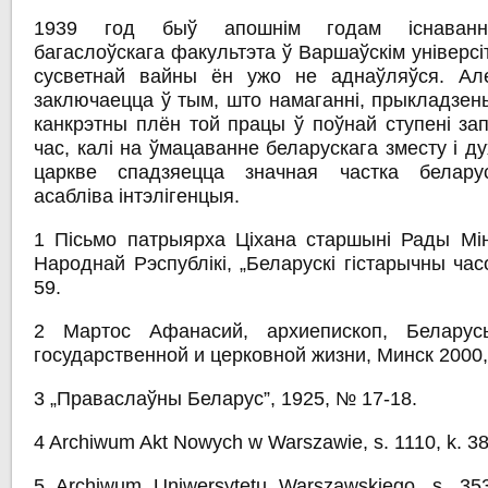
1939 год быў апошнім годам існавання
багаслоўскага факультэта ў Варшаўскім універсі
сусветнай вайны ён ужо не аднаўляўся. Ал
заключаецца ў тым, што намаганні, прыкладзеныя
канкрэтны плён той працы ў поўнай ступені за
час, калі на ўмацаванне беларускага зместу і д
царкве спадзяецца значная частка беларус
асабліва інтэлігенцыя.
1 Пісьмо патрыярха Ціхана старшыні Рады Мін
Народнай Рэспублікі, „Беларускі гістарычны час
59.
2 Мартос Афанасий, архиепископ, Беларус
государственной и церковной жизни, Минск 2000, 
3 „Праваслаўны Беларус”, 1925, № 17-18.
4 Archiwum Akt Nowych w Warszawie, s. 1110, k. 38
5 Archiwum Uniwersytetu Warszawskiego, s. 35