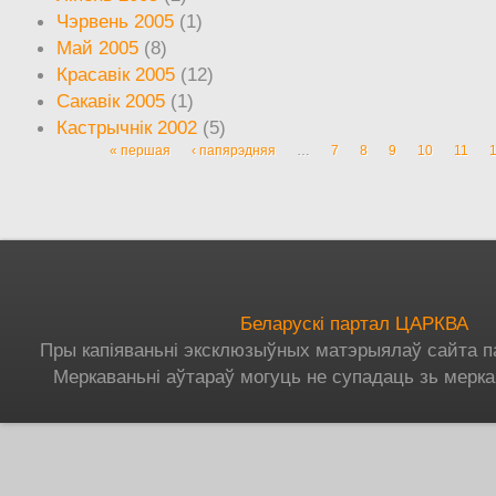
Чэрвень 2005
(1)
Май 2005
(8)
Красавік 2005
(12)
Сакавік 2005
(1)
Кастрычнік 2002
(5)
« першая
‹ папярэдняя
…
7
8
9
10
11
Старонкі
Беларускі партал ЦАРКВА
Пры капіяваньні эксклюзыўных матэрыялаў сайта п
Меркаваньні аўтараў могуць не супадаць зь мерка