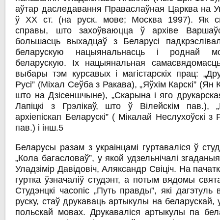
аўтар даследавання Праваслаўная Царква на Ук
ў XX ст. (на руск. мове; Москва 1997). Як 
справы, што захоўваюцца ў архіве Варшаўск
большасць выхадцаў з Беларусі падкрэсліва
беларускую нацыянальнасць і роднай м
беларускую. Іх нацыянальная самасвядомасц
выбары тэм курсавых і магістарскіх прац: „Др
Русі” (Міхал Сеўба з Ракава), „Яўхім Карскі” (Ян
што на Дзісеншчыне), „Скарына і яго друкарска
Лапіцкі з Грэлікаў, што ў Вілейскім пав.), „
архіепіскап Беларускі” ( Мікалай Неслухоўскі з 
пав.) і інш.5
Беларусы разам з украінцамі гуртаваліся ў студ
„Кола багасловаў”, у якой удзельнічалі згаданы
Уладзімір Давідовіч, Аляксандр Свіціч. На пачатк
гуртка ўзначаліў студэнт, а потым вядомы свята
Студэнцкі часопіс „Путь правды”, які дагэтуль 
руску, стаў друкаваць артыкулы на беларускай, у
польскай мовах. Друкаваліся артыкулы па бел