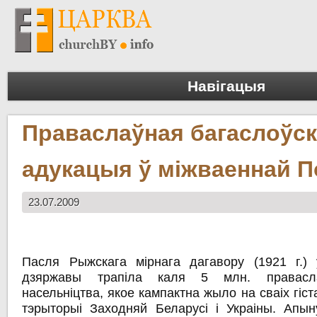
Навігацыя
Праваслаўная багаслоўс
адукацыя ў міжваеннай 
23.07.2009
Пасля Рыжскага мірнага дагавору (1921 г.)
дзяржавы трапіла каля 5 млн. правасла
насельніцтва, якое кампактна жыло на сваіх гіс
тэрыторыі Заходняй Беларусі і Украіны. Апы