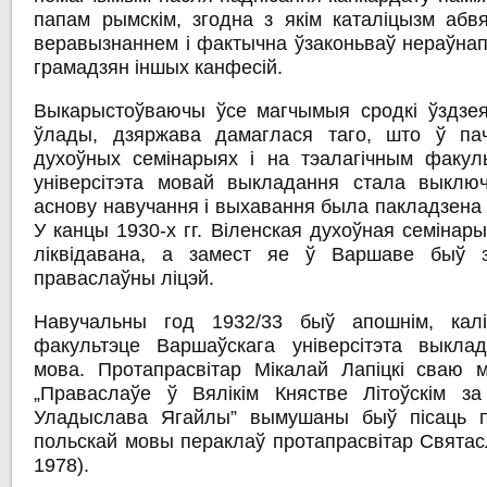
папам рымскім, згодна з якім каталіцызм аб
веравызнаннем і фактычна ўзаконьваў нераўнап
грамадзян іншых канфесій.
Выкарыстоўваючы ўсе магчымыя сродкі ўздзе
ўлады, дзяржава дамаглася таго, што ў пач
духоўных семінарыях і на тэалагічным факул
універсітэта мовай выкладання стала выклю
аснову навучання і выхавання была пакладзена 
У канцы 1930-х гг. Віленская духоўная семінар
ліквідавана, а замест яе ў Варшаве быў з
праваслаўны ліцэй.
Навучальны год 1932/33 быў апошнім, калі
факультэце Варшаўскага універсітэта выкла
мова. Протапрасвітар Мікалай Лапіцкі сваю м
„Праваслаўе ў Вялікім Княстве Літоўскім з
Уладыслава Ягайлы” вымушаны быў пісаць па
польскай мовы пераклаў протапрасвітар Святас
1978).