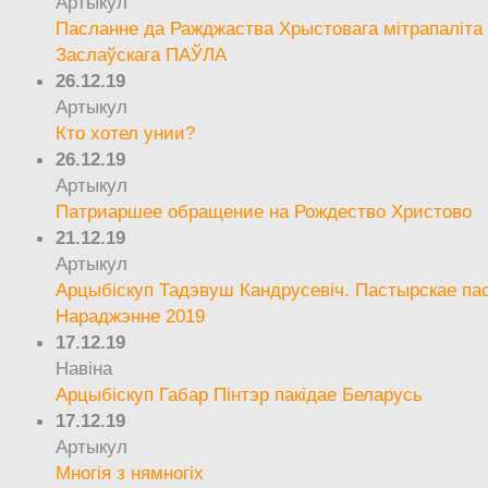
Артыкул
Пасланне да Ражджаства Хрыстовага мітрапаліта 
Заслаўскага ПАЎЛА
26.12.19
Артыкул
Кто хотел унии?
26.12.19
Артыкул
Патриаршее обращение на Рождество Христово
21.12.19
Артыкул
Арцыбіскуп Тадэвуш Кандрусевіч. Пастырскае па
Нараджэнне 2019
17.12.19
Навіна
Арцыбіскуп Габар Пінтэр пакідае Беларусь
17.12.19
Артыкул
Многія з нямногіх