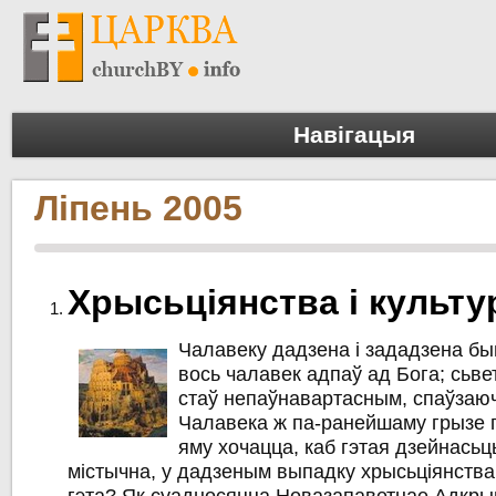
Навігацыя
Ліпень 2005
Хрысьціянства і культу
Чалавеку дадзена і зададзена бы
вось чалавек адпаў ад Бога; сьвет
стаў непаўнавартасным, спаўзаюч
Чалавека ж па-ранейшаму грызе п
яму хочацца, каб гэтая дзейнась
містычна, у дадзеным выпадку хрысьціянства