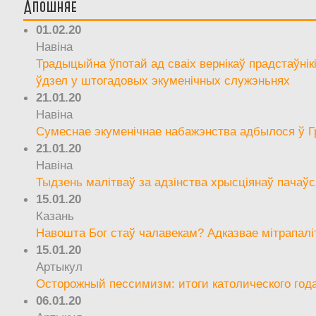
Апошняе
01.02.20
Навіна
Традыцыйна ўпотай ад сваіх вернікаў прадстаўнік
ўдзел у штогадовых экуменічных служэньнях
21.01.20
Навіна
Сумеснае экуменічнае набажэнства адбылося ў Г
21.01.20
Навіна
Тыдзень малітваў за адзінства хрысціянаў пачаўс
15.01.20
Казань
Навошта Бог стаў чалавекам? Адказвае мітрапалі
15.01.20
Артыкул
Осторожный пессимизм: итоги католического год
06.01.20