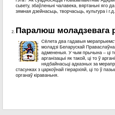
гэта? Як суадносяцца Новазапаветнае Адкры
сьвету, збаўленьні чалавека, вяртаньні яго да
зямная дзейнасьць, творчасьць, культура і г.д
Паралюш моладзевага 
Сёлета два гадавыя мерапрыемс
моладзі Беларускай Праваслаўна
адмененыя. У чым прычына – ці то
арганізацыі як такой, ці то ў арга
нядбайнасьці адказных за мерапр
стасунках з царкоўнай гіерархіяй, ці то ў па
органаў кіраваньня.