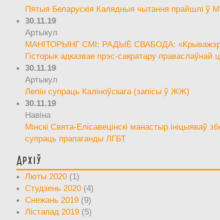
Пятыя Беларускія Калядныя чытання прайшлі ў М
30.11.19
Артыкул
МАНІТОРЫНГ СМІ: РАДЫЁ СВАБОДА: «Крыважэрн
Гісторык адказвае прэс-сакратару праваслаўнай ц
30.11.19
Артыкул
Лепін супраць Каліноўскага (запісы ў ЖЖ)
30.11.19
Навіна
Мінскі Свята-Елісавецінскі манастыр ініцыяваў зб
супраць прапаганды ЛГБТ
Архіў
Люты 2020
(1)
Студзень 2020
(4)
Снежань 2019
(9)
Лістапад 2019
(5)