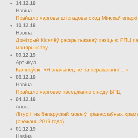
14.12.19
Навіна
Прайшло чарговы штогадовы сход Мінскай епархі
10.12.19
Навіна
Дзмітрый Кісялёў раскрытыкаваў пазіцыю РПЦ па
мацярынству
09.12.19
Артыкул
Каліноўскі: «Я злачынец не па перакананні ...»
06.12.19
Навіна
Прайшло чарговае паседжанне сіноду БПЦ
04.12.19
Анонс
Літургіі на беларускай мове ў праваслаўных храм
(снежань 2019 года)
01.12.19
Навіна