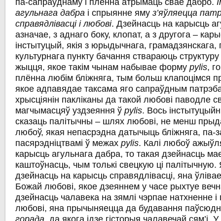
па-сапраўднаму i плённа атрымаць сваё дабро.
агульнага дабра
i спрыянне яму
з’яўляецца пат
справядлівасці i любові
. Дзейнасць на карысць а
азначае, з аднаго боку, клопат, a з другога – ка
інстытуцый, якія з юрыдычнага, грамадзянскага, 
культурнага пункту бачання ствараюць структуру
жыцця, якое такім чынам набывае форму
pуlis
, г
плённа любім бліжняга, тым больш клапоцімся п
якое адпавядае таксама яго сапраўдным патрэб
хрысціянін пакліканы да такой любові паводле св
магчымасцяў уздзеяння ў
pуlis
. Вось інстытуцый
сказаць палітычны – шлях любові, не менш прыд
любоў, якая непасрэдна датычыць бліжняга, па-
пасярэдніцтвамі ў межах
pуlis
. Калі любоў ажыўл
карысць агульнага дабра, то такая дзейнасць м
каштоўнасць, чым толькі свецкую ці палітычную.
дзейнасць на карысць справядлівасці, яна ўліва
Божай любові, якое дзеяннем у часе рыхтуе вечн
дзейнасць чалавека на зямлі чэрпае натхненне i
любові, яна прычыняецца да будавання паўсюд
горада
, да якога ідзе гісторыя чалавечай сям’і. 