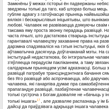
Замкнёны ў межах гісторыі ён падвержаны небяс
зведзены толькі да таго, каб штораз больш мець
губляе адвагу з гатоўнасцю прыняць найвышэйш
вялікія i бескарыслівыя ініцыятывы, што выніка
любові. Чалавек не развіваецца дзякуючы сваім 
таксама яму проста звонку перадаць развіццё. На
часта лічылі, што дастаткова стварыць інстытуцыі
гарантавалі чалавецтву захаванне права на разв
дарэмна спадзяваліся на гэтыя інстытуцыі, якія 
аўтаматычна дасягнуць доўгачаканай мэты. На с
інстытуцый недастаткова, бо інтэгральнае чалав
з’яўляецца перадусім пакліканнем, a таму звязан
салідарным прыняццем усімі адказнасці. Больш з
развіццё патрабуе трансцэндэнтнага бачання сям’
без Яго развіццё або аспрэчваецца, або даручаецц
чалавека, які ганарліва думае пра самазбаўленне
прапагандуе развіццё, пазбаўленае чалавечнасці.
толькі сустрэча з Богам дазваляе не «бачыць у 
17
толькі іншага»
, але дазваляе распазнаць у ім Б
дайсці да праўдзівага адкрыцця іншага чалавека 