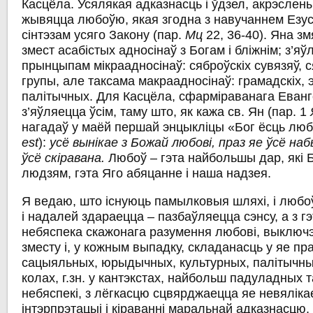
Касцёла. Усялякая адказнасць i ўдзел, акрэслен
жывяцца любоўю, якая згодна з навучаннем Езус
сінтэзам усяго Закону (пар.
Мц
22, 36-40). Яна з
змест асабістых адносінаў з Богам i бліжнім; з’яў
прынцыпам мікраадносінаў: сяброўскіх сувязяў, 
групы, але таксама макраадносінаў: грамадскіх, 
палітычных. Для Касцёла, сфарміраванага Еван
з’яўляецца ўсім, таму што, як кажа св. Ян (пар. 1
нагадаў у маёй першай энцыкліцы «Бог ёсць люб
est
):
усё вынікае з Божай любові, праз яе ўсё на
ўсё скіравана.
Любоў – гэта найбольшы дар, які 
людзям, гэта Яго абяцанне i наша надзея.
Я ведаю, што існуюць памылковыя шляхі, і любоў
i надалей здараецца – пазбаўляецца сэнсу, а з г
небяспека скажонага разумення любові, выключэ
зместу i, у кожным выпадку, складанасць у яе пр
сацыяльных, юрыдычных, культурных, палітычных
колах, г.зн. у кантэкстах, найбольш падуладных т
небяспекі, з лёгкасцю сцвярджаецца яе невяліка
інтэрпрэтацыі i кіраванні маральнай адказнасцю