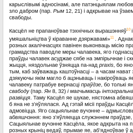
карыслівымі адносінамі, але патэнцыялам любові
зло дабром (пар.
Рым
12, 21) i адкрывае на ўзае
свабоды.
10
Касцёл не прапаноўвае тэхнічных вырашэнняў
11
умяшальніцтва ў кіраванне дзяржавамі»
. Аднак
розных акалічнасцях павінен выконваць місію п
грамадства паводле меры чалавека, яго годнасці 
праўды чалавек асуджае сябе на эмпірычнае i с
жыцця, няздольнае ўзняцца па-над
praxis
, бо ян
тым, каб заўважаць каштоўнасці – а часам нават 
дзякуючы якім магло б ацэньваць і накіроўваць я
чалавеку патрабуе вернасці
праўдзе
, бо толькі 
свабоду
(пар.
Ян
8, 32)
i магчымасць інтэгральн
развіцця
. Таму Касцёл яе шукае, нястомна абвяш
б яна не з’яўлялася. Ад гэтай місіі праўды Касцё
адмовіцца. Яго сацыяльнае вучэнне – адмыслов
абвяшчэння: яно з’яўляецца служэннем праўдзе,
Сацыяльнае вучэнне Касцёла, якое адкрыта на пр
розных крыніц ведаў, прымае яе, аб’ядноўвае ў 