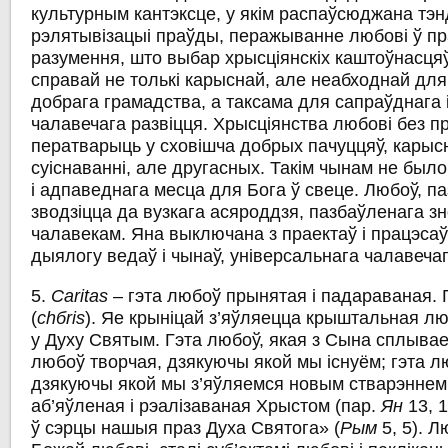
культурным кантэксце, у якім распаўсюджана тэ
рэлятывізацыі праўды, перажыванне любові ў пр
разумення, што выбар хрысціянскіх каштоўнасця
справай не толькі карыснай, але неабходнай дл
добрага грамадства, а таксама для сапраўднага і
чалавечага развіцця. Хрысціянства любові без 
ператварыць у сховішча добрых пачуццяў, карыс
суіснаванні, але другасных. Такім чынам не было
і адпаведнага месца для Бога ў свеце. Любоў, п
зводзіцца да вузкага асяроддзя, пазбаўленага зн
чалавекам. Яна выключана з праектаў i працэсаў
дыялогу ведаў i чынаў, універсальнага чалавечаг
5.
Caritas
– гэта любоў прынятая i падараваная. 
(
chбris
). Яе крыніцай з’яўляецца крыштальная л
у Духу Святым. Гэта любоў, якая з Сына сплывае
любоў творчая, дзякуючы якой мы існуём; гэта 
дзякуючы якой мы з’яўляемся новым стварэннем
аб’яўленая i рэалізаваная Хрыстом (пар.
Ян
13, 1
ў сэрцы нашыя праз Духа Святога» (
Рым
5, 5). Л