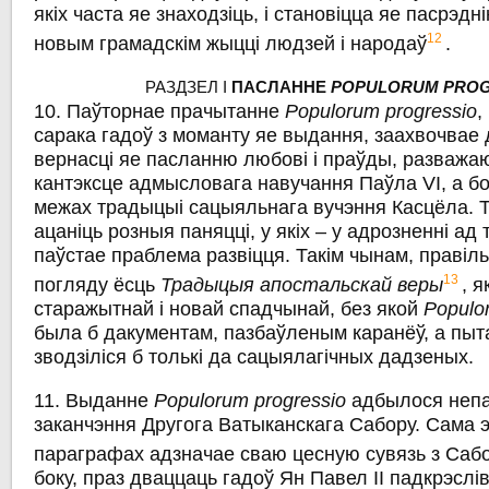
якіх часта яе знаходзіць, i становіцца яе пасрэдн
12
новым грамадскім жыцці людзей і народаў
.
РАЗДЗЕЛ I
ПАСЛАННЕ
POPULORUM PROG
10. Паўторнае прачытанне
Populorum progressio
,
сарака гадоў з моманту яе выдання, заахвочвае
вернасці яе пасланню любові i праўды, разважаю
кантэксце адмысловага навучання Паўла VI, a б
межах традыцыі сацыяльнага вучэння Касцёла. 
ацаніць розныя паняцці, у якіх – у адрозненні ад
паўстае праблема развіцця. Такім чынам, правіл
13
погляду ёсць
Традыцыя апостальскай веры
, 
старажытнай і новай спадчынай, без якой
Populo
была б дакументам, пазбаўленым каранёў, a пыта
зводзіліся б толькі да сацыялагічных дадзеных.
11. Выданне
Populorum progressio
адбылося непа
заканчэння Другога Ватыканскага Сабору. Сама 
параграфах адзначае сваю цесную сувязь з Саб
боку, праз дваццаць гадоў Ян Павел II падкрэслі