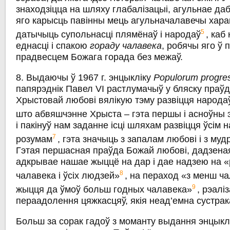
знаходзіцца на шляху глабалізацыі, агульнае даб
яго карысць павінны мець агульначалавечы харак
5
датычыць супольнасці плямёнаў i народаў
, каб
еднасці i спакою
гораду чалавека
, робячы яго ў 
прадвесцем Божага горада без межаў.
8. Выдаючы ў 1967 г. энцыкліку
Populorum progre
папярэднік Павел VI растлумачыў у бляску праўд
Хрыстовай любові вялікую тэму развіцця народаў
што абвяшчэнне Хрыста – гэта першы і асноўны 
i пакінуў нам заданне ісці шляхам развіцця ўсім 
7
розумам
, гэта значыць з запалам любові i з му
Гэтая першасная праўда Божай любові, дадзеная
адкрывае нашае жыццё на дар i дае надзею на «
8
чалавека i ўсіх людзей»
, на пераход «з менш ч
9
жыцця да ўмоў больш годных чалавека»
, рэалі
пераадолення цяжкасцяў, якія неад’емна сустрак
Больш за сорак гадоў з моманту выдання энцыкл