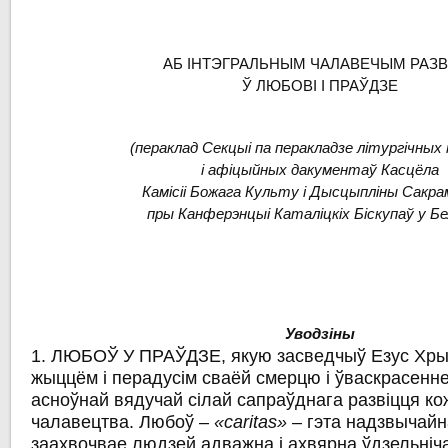
АБ ІНТЭГРАЛЬНЫМ
ЧАЛАВЕЧЫМ РАЗВ
Ў ЛЮБОВІ
І ПРАЎДЗЕ
(пераклад Секцыі па перакладзе літургічны
і афіцыйных дакументаў Касцёла
Камісіі Божага Культу і Дысцыпліны Сакр
пры Канферэнцыі Каталіцкіх Біскупаў у Бе
Уводзіны
1. ЛЮБОЎ У ПРАЎДЗЕ, якую засведчыў Езус Хры
жыццём і перадусім сваёй смерцю і ўваскрасенне
асноўнай вядучай сілай сапраўднага развіцця ко
чалавецтва. Любоў –
«caritas»
– гэта надзвычайна
заахвочвае людзей адважна i ахвярна ўдзельніч