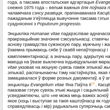
года, а таксама апостальская адгартацыя
Evangel
снежня 1975 года – вельмі важныя
для поўнага 
чалавечага сэнсу развіцця, прапанаванага Касц
пажаданым з’яўляецца вывучэнне таксама гэтых 
суаднясенні з
Populorum progressio.
Энцыкліка
Humanae vitae
падкрэслівае адначасо
пракрэацыйнае значэнне сэксуальнасці, ставячы 
аснову грамадства сужэнскую пару, мужчыну і жа
ўзаемна прымаюць сябе ў сваёй непаўторнасці i
камплементарнасці; a значыць пару, адкрытую н
маецца на ўвазе выключна індывідуальная мара
vitae
указвае на
моцную сувязь паміж этыкай жы
этыкай
, распачынаючы тэму настаўніцтва, якая
замацавалася ў форме розных дакументаў, а ў ап
28
энцыкліцы
Evangelium vitae
Яна Паўла II
. Касц
паказвае гэтую сувязь этыкі жыцця i сацыяльнай 
усведамляючы, што «не можа мець важкіх асноў 
якое (хоць і выступае за такія каштоўнасці як го
справядлівасць і мір) радыкальна супярэчыць са