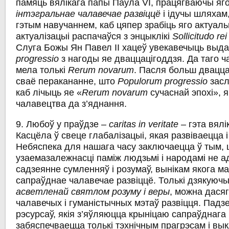
памяць вялікага папы Паўла VI, працягваючы яг
інтэгральнае чалавечае
развіццё
i ідучы шляхам
гэтым навучаннем, каб цяпер зрабіць яго актуал
актуалізацыі распачаўся з энцыклікі
Sollicitudo rei
Слуга Божы Ян Павел II хацеў увекавечыць выд
progressio
з нагоды яе дваццацігоддзя. Да таго ча
мела толькі
Rerum novarum
. Пасля больш двацца
сваё перакананне, што
Populorum progressio
засл
каб лічыць яе «
Rerum novarum
сучаснай эпохі», 
чалавецтва да з’яднання.
9. Любоў у праўдзе –
caritas in veritate –
гэта вял
Касцёла ў свеце глабалізацыі, якая развіваецца 
Небяспека для нашага часу заключаецца ў тым,
узаемазалежнасці паміж людзьмі і народамі не 
садзеянне сумленняў i розумаў, вынікам якога м
сапраўднае чалавечае развіццё. Толькі дзякуюч
асветленай святлом розуму i веры
, можна дася
чалавечых і гуманістычных мэтаў развіцця. Падзе
рэсурсаў, якія з’яўляюцца крыніцаю сапраўднага 
забяспечваецца толькі тэхнічным прагрэсам i вы