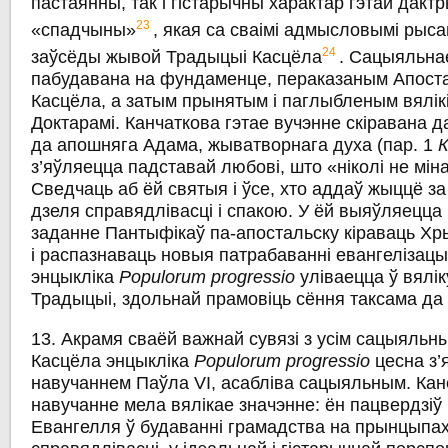
пастаянны, так i гістарычны характар гэтай дак
23
«спадчыны»
, якая са сваімі адмысловымі рыса
24
заўсёды жывой Традыцыі Касцёла
. Сацыяльна
пабудавана на фундаменце, пераказаным Апост
Касцёла, a затым прынятым i паглыбленым вялікі
Доктарамі. Канчаткова гэтае вучэнне скіравана д
да апошняга Адама, жыватворнага духа (пар. 1
з’яўляецца падставай любові, што «ніколі не мін
Сведчаць аб ёй святыя i ўсе, хто аддаў жыццё з
дзеля справядлівасці i спакою. У ёй выяўляецца
заданне Пантыфікаў па-апостальску кіраваць Х
i распазнаваць новыя патрабаванні евангелізацы
энцыкліка
Populorum progressio
уліваецца ў вялі
Традыцыі, здольнай прамовіць сёння таксама да 
13. Акрамя сваёй важнай сувязі з усім сацыяльн
Касцёла энцыкліка
Populorum progressio
цесна з’
навучаннем Паўла VI, асабліва сацыяльным. Кан
навучанне мела вялікае значэнне: ён пацвердзі
Евангелля ў будаванні грамадства на прынцыпах