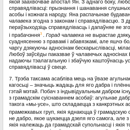
якой заахвочвае апостал Ян. З аднаго боку, люб
справядлівасці: прызнання i шанавання слушных
асобы i кожнага народу. Яна распачынае будава
чалавека
згодна з законам i справядлівасцю. З д
пераўзыходзіць справядлівасць i дапаўняе яе зго
3
i прабачэння
.
Горад чалавека
не вырастае дзяк
суаднясенню з правамі і абавязкамі, але яшчэ б
чаргу дзякуючы адносінам бескарыслівасці, мілас
Любоў заўсёды паказвае ў чалавечых адносінах
надаючы тэалагальную і збаўчую каштоўнасць у
справядлівасці ў свеце.
7. Трэба таксама асабліва мець на ўвазе агульн
кагосьці – значыць жадаць для яго дабра i плённ
гэтай мэтай. Побач з індывідуальным дабром існ
з грамадскім суіснаваннем асобаў: агульнае дабр
такога «мы-усе», што складаецца з канкрэтных ас
прамежкавых груп, якія яднаюцца ў грамадскую 
не дабро, якое шукаецца дзеля яго самога, але з 
якія належаць да грамадскай супольнасці i якія т