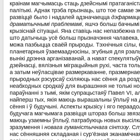
краінам магчымасць стаць дзейснымі пратаганіс
палітыкі. Аднак трэба прызнаць, што тое самае э
развіццё было i надалей адзначаецца
дэфармацы
драматычнымі праблемамі
, яшчэ больш бачнымі
крызіснай сітуацыі. Яна ставіць нас непазбежна
што датычыць усё больш прызначэння чалавека, 
можа пазбыцца сваёй прыроды. Тэхнічныя сілы, 
планетарныя ўзаемаадносіны, згубныя для рэаль
вынікі дрэнна арганізаванай, а нават спекуляты
дзейнасці, вялізныя міграцыйныя рухі, часта тол
a затым неўласцівае размеркаванне, празмерна
прыродных рэсурсаў схіляюць нас сёння да розд
неабходных сродкаў для вырашэння не толькі н
параўнанні з тымі, якім супрацьстаяў Павел VI, а
найперш тых, якія маюць вырашальны ўплыў на 
сёння i ў будучыні. Аспекты крызісу i яго пераад
будучага магчымага развіцця штораз больш звяз
маюць узаемны ўплыў, патрабуюць новых высілк
зразумення і
новага гуманістычнага сінтэзу
. С
нас сённяшняя складаная i сур’ёзная эканамічна