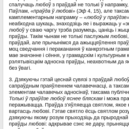
спалучаць любоў з праўдай не толькі ў напрамку,
Паўлам,
«праўда ў любові»
(
Эф
4, 15), але такс
камплементарным напрамку –
«любоў у праўдзе»
неабходна шукаць, знаходзіць яе i выражаць у «э
любоў у сваю чаргу трэба разумець, цаніць i жыц
праўды. Такім чынам не толькі паслужым любові
праўдай, але прычынімся да ажыццяўлення праў
моц сведчання i пераканання ў канкрэтным грама
мае значэнне і сёння, у грамадскім i культурным 
рэлятывісцкім адносна праўды, неахвотным да я
без ўвагі.
3. Дзякуючы гэтай цеснай сувязі з праўдай люб
сапраўдным праяўленнем чалавечнасці, а такса
элементам чалавечых адносінаў, таксама публічн
Толькі ў праўдзе любоў яснее бляскам
i можа пра
перажывацца. Праўда з’яўляецца святлом, якое н
вартасць любові. Гэтае святло ёсць святлом розу
дзякуючы якому розум прыходзіць да прыроднай
праўды любові: адкрывае сэнс яе дару, прыняцця 