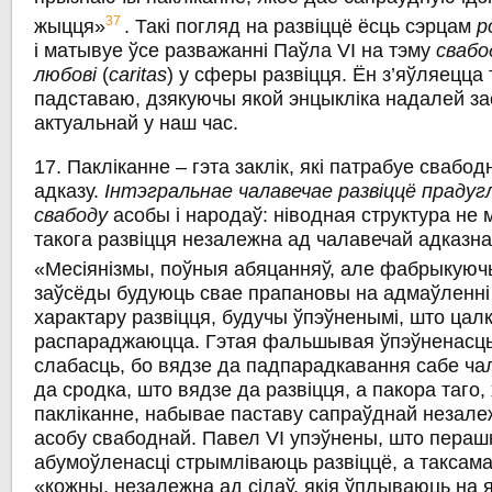
37
жыцця»
. Такі погляд на развіццё ёсць сэрцам
p
i матывуе ўсе разважанні Паўла VI на тэму
свабо
любові
(
caritas
) у сферы развіцця. Ён з’яўляецца
падставаю, дзякуючы якой энцыкліка надалей з
актуальнай у наш час.
17. Пакліканне – гэта заклік, які патрабуе свабод
адказу.
Інтэгральнае чалавечае развіццё праду
свабоду
асобы i народаў: ніводная структура не
такога развіцця незалежна ад чалавечай адказнас
«Месіянізмы, поўныя абяцанняў, але фабрыкуючы
заўсёды будуюць свае прапановы на адмаўленні
характару развіцця, будучы ўпэўненымі, што цалк
распараджаюцца. Гэтая фальшывая ўпэўненасць
слабасць, бо вядзе да падпарадкавання сабе ча
да сродка, што вядзе да развіцця, а пакора таго
пакліканне, набывае паставу сапраўднай незалеж
асобу свабоднай. Павел VI упэўнены, што пераш
абумоўленасці стрымліваюць развіццё, а таксам
«кожны, незалежна ад сілаў, якія ўплываюць на я