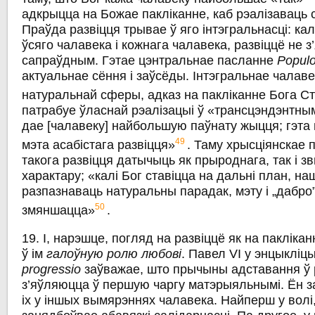
адкрыцца на Божае пакліканне, каб рэалізаваць с
Праўда развіцця трывае ў яго інтэгральнасці: кал
ўсяго чалавека i кожнага чалавека, развіццё не 
сапраўдным. Гэтае цэнтральнае пасланне
Populo
актуальнае сёння i заўсёды. Інтэгральнае чалаве
натуральнай сферы, адказ на пакліканне Бога С
патрабуе ўласнай рэалізацыі ў «трансцэндэнтным
дае [чалавеку] найбольшую паўнату жыцця; гэт
49
мэта асабістага развіцця»
. Таму хрысціянскае 
такога развіцця датычыць як прыроднага, так i 
характару; «калі Бог ставіцца на дальні план, н
разпазнаваць натуральны парадак, мэту i „дабро
50
змяншацца»
.
19. І, нарэшце, погляд на развіццё як на паклік
ў ім
галоўную ролю любові
. Павел VI у энцыкліц
progressio
заўважае, што прычыны адставання ў р
з’яўляюцца ў першую чаргу матэрыяльнымі. Ён 
іх у іншых вымярэннях чалавека. Найперш у волі,