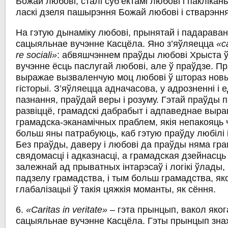
Божай любові, сталі суб’ектамі любові i пакліка
ласкі дзеля пашырэння Божай любові i стварэння
На гэтую дынаміку любові, прынятай і падараван
сацыяльнае вучэнне Касцёла. Яно з’яўляецца
«ca
re sociali»
: абвяшчэннем праўды любові Хрыста ў
вучэнне ёсць паслугай любові, але ў праўдзе. Пр
выражае вызваленчую моц любові ў штораз нов
гісторыі. З’яўляецца адначасова, у адрозненні i
пазнання, праўдай веры i розуму. Гэтай праўды 
развіццё, грамадскі дабрабыт i адпаведнае выр
грамадска-эканамічных праблем, якія непакояць
больш яны патрабуюць, каб гэтую праўду любілі i
Без праўды, даверу і любові да праўды няма гр
свядомасці i адказнасці, а грамадская дзейнасць
залежнай ад прыватных інтарэсаў i логікі ўлады,
падзелу грамадства, і тым больш грамадства, як
глабалізацыі ў такія цяжкія моманты, як сёння.
6.
«Caritas in veritate» –
гэта прынцып, вакол яко
сацыяльнае вучэнне Касцёла. Гэты прынцып зна