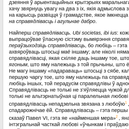
дзеяння ў арыентацыйных крытэрыях маральнага
хачу звярнуць увагу на два з іх, якія адмыслова 
на карысць развіцця ў грамадстве, якое імкнецца
на справядлівасць i агульнае дабро
.
Найперш
справядлівасць. Ubi societas, ibi ius
: ко
выпрацоўвае ўласную сістэму вымярэння справя
пераўзыходзіць справядлівасць
, бо любіць – гэт
ахвяроўваць штосьці
маё
іншаму; але ніколі няма
справядлівасці, якая схіляе даць іншаму тое, шт
ягоным
, што яму належыць з той прычыны, што ён
Не магу іншаму «падараваць» штосьці з сябе, кал
першую чаргу тое, што яму належыць па справядл
любіць іншых, той перадусім справядлівы ў аднос
Справядлівасць не толькі не з’яўляецца чужой дл
толькі не альтэрнатыўная ці паралельная любові
1
справядлівасць непадзельна звязана з любоўю
спадарожнічае ёй. Справядлівасць – гэта першы
2
сказаў Павел VI, гэта яе «найменшая мера»
, ян
інтэгральнай часткай любові «ўчынкам і праўдаю