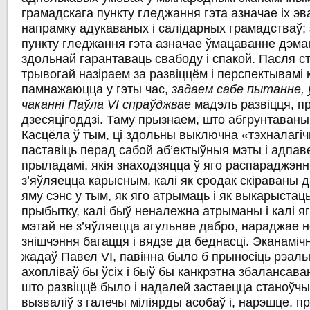
грамадскага пункту гледжання гэта азначае іх э
напрамку адукаваных і салідарных грамадстваў; 
пункту гледжання гэта азначае ўмацаванне дэм
здольнай гарантаваць свабоду i спакой. Пасля сто
трывогай назіраем за развіццём i перспектывамі к
памнажаюцца у гэты час,
задаем сабе пытанне, 
чаканні Паўла VI спраўджвае
мадэль развіцця, п
дзесяцігоддзі. Таму прызнаем, што абгрунтаван
Касцёла ў тым, ці здольны выключна «тэхналагі
паставіць перад сабой аб’ектыўныя мэты i адпа
прыладамі, якія знаходзяцца ў яго распараджэнн
з’яўляецца карысным, калі як сродак скіраваны 
яму сэнс у тым, як яго атрымаць і як выкарыста
прыбытку, калі быў неналежна атрыманы i калі я
мэтай не з’яўляецца агульнае дабро, нараджае 
знішчэння багацця i вядзе да беднасці. Эканамічн
жадаў Павел VI, павінна было б прыносіць рэальн
ахопліваў бы ўсіх i быў бы канкрэтна збалансава
што развіццё было i надалей застаецца станоўчы
вызваліў з галечы міліярды асобаў i, нарэшце, п