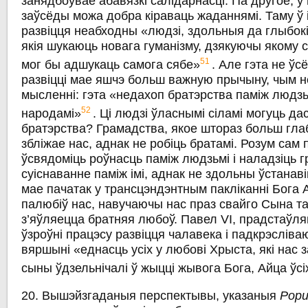
занядбоўвае абавязкі салідарнасці. Па другое, у
заўсёды можа добра кіраваць жаданнямі. Таму ў 
развіцця неабходны «людзі, здольныя да глыбок
якія шукаюць новага гуманізму, дзякуючы якому 
51
мог бы адшукаць самога сябе»
. Але гэта не ўс
развіцці мае яшчэ больш важную прычыну, чым 
мысленні: гэта «недахоп братэрства паміж людзьм
52
народамі»
. Ці людзі ўласнымі сіламі могуць да
братэрства? Грамадства, якое штораз больш гла
збліжае нас, аднак не робіць братамі. Розум сам
ўсвядоміць роўнасць паміж людзьмі i наладзіць 
суіснаванне паміж імі, аднак не здольны ўстанав
мае пачатак у трансцэндэнтным пакліканні Бога 
палюбіў нас, навучаючы нас праз свайго Сына т
з’яўляецца братняя любоў. Павел VI, прадстаўл
ўзроўні працэсу развіцця чалавека і падкрэсліваю
вяршыні «еднасць усіх у любові Хрыста, які нас з
сыны ўдзельнічалі ў жыцці жывога Бога, Айца ўс
20. Вышэйзгаданыя перспектывы, указаныя
Popu