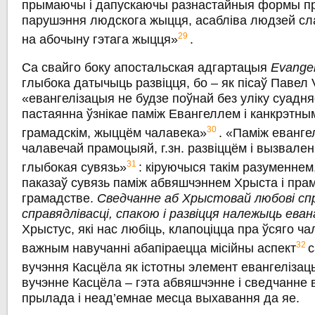
прымаючы і дапускаючы разнастайныя формы пр
парушэння людскога жыцця, асабліва людзей сл
29
на абочыну гэтага жыцця»
.
Са свайго боку апостальская адгартацыя
Evangel
глыбока датычыць развіцця, бо – як пісаў Павел 
«евангелізацыя не будзе поўнай без уліку суадня
пастаянна ўзнікае паміж Евангеллем і канкрэтным
30
грамадскім, жыццём чалавека»
. «Паміж еванге
чалавечай прамоцыяй, г.зн. развіццём i вызвален
31
глыбокая сувязь»
: кіруючыся такім разуменнем
паказаў сувязь паміж абвяшчэннем Хрыста i пра
грамадстве.
Сведчанне аб Хрыстовай любові сп
справядлівасці, спакою i развіцця належыць еван
Хрыстус, які нас любіць, клапоціцца пра ўсяго ч
32
важным навучанні абапіраецца місійны аспект
вучэння Касцёла як істотны элемент евангелізац
вучэнне Касцёла – гэта абвяшчэнне i сведчанне 
прылада i неад’емнае месца выхавання да яе.