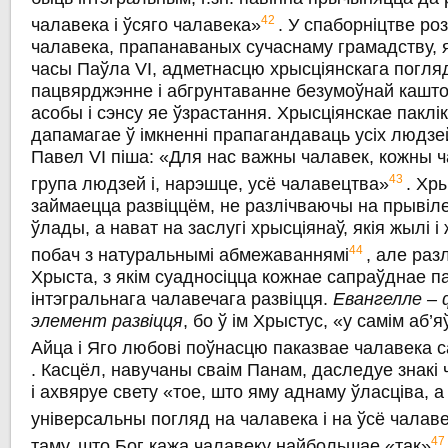
42
чалавека i ўсяго чалавека»
. У спаборніцтве ро
чалавека, прапанаваных сучаснаму грамадству, 
часы Паўла VI, адметнасцю хрысціянскага погля
пацвярджэнне i абгрунтаванне безумоўнай кашто
асобы і сэнсу яе ўзрастання. Хрысціянскае паклі
дапамагае ў імкненні прапагандаваць усіх людзей
Павел VI піша: «Для нас важны чалавек, кожны 
43
група людзей i, нарэшце, усё чалавецтва»
. Хр
займаецца развіццём, не разлічваючы на прывіл
ўлады, а нават на заслугі хрысціянаў, якія жылі 
44
побач з натуральнымі абмежаваннямі
, але раз
Хрыста, з якім суадносіцца кожнае сапраўднае п
інтэгральнага чалавечага развіцця.
Евангелле –
элемент развіцця
, бо ў ім Хрыстус, «у самім аб’
Айца і Яго любові поўнасцю паказвае чалавека 
. Касцёл, навучаны сваім Панам, даследуе знакі ч
i ахвяруе свету «тое, што яму аднаму ўласціва, a
універсальны погляд на чалавека i на ўсё чалав
4
таму, што Бог кажа чалавеку найбольшае «так»