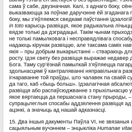
сама ў сабе, двузначная. Калі, з аднаго боку, сён
выказваюцца за поўнае даручэнне ёй згаданага п
боку, мы з’яўляемся сведкамі паўстання ідэалогі
in toto
карысць развіцця, якое радыкальна лічыцц
вядзе толькі да дэградацыі. Такім чынам прыход
не толькі памылковага i несправядлівага спосабу
надаюць кірунак развіццю, але таксама саміх на
якія – пры добрым выкарыстанні – ствараюць дл
росту. Ідэя свету без развіцця выражае недавер 
Бога. Таму сур’ёзнай памылкай з’яўляецца пага
здольнасцямі ў кантраляванні няправільнага раз
ігнараванне той праўды, што чалавек па сваёй с
да таго, каб «быць больш». Ідэалагічная абсалю
развіцця або распаўсюджванне з прыхільнасцю ут
якое вяртаецца да першаснага стану прыроды, –
супрацьлеглыя спосабы аддзялення развіцця ад
ацэнкі, a значыць ад нашай адказнасці.
15. Два іншыя дакументы Паўла VI, не звязаныя 
сацыяльным вучэннем – энцыкліка
Humanae vita