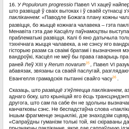
16. У
Populorum progressio
Павел VI хацеў найпе
што развіццё ў сваіх вытоках i ў сваёй сутнасці з
пакліканнем
: «Паводле Божага плану кожны чал
развіцця, бо жыццё кожнага чалавека – гэта пакл
Менавіта гэта дае Касцёлу паўнамоцтвы выступ
праблематыкі развіцця. Калі б яно датычыла толь
тэхнічнага жыцця чалавека, a не сэнсу яго ванд
гісторыю разам са сваімі братамі i вызначэння мэ
вандроўкі, Касцёл не меў бы права гаварыць пра
35
раней Леў XIII у
Rerum novarum
,
Павел VI разу
абавязак, звязаны са сваёй паслугай, разглядаю
36
Евангелля грамадскія пытанні свайго часу
.
Сказаць, што
развіццё з’яўляецца пакліканнем
, а
аднаго боку, што крыніцай яго ёсць трансцэндэнтн
другога, што сам па сабе ён не здольны вызнача
канчатковы сэнс. Не беспадстаўна слова «паклік
іншым фрагменце энцыклікі, дзе знаходзім сцвя
«Сапраўдны гуманізм толькі той, які скіраваны д
прызнаючы пакліканне, якое дае сапраўдную ідэ