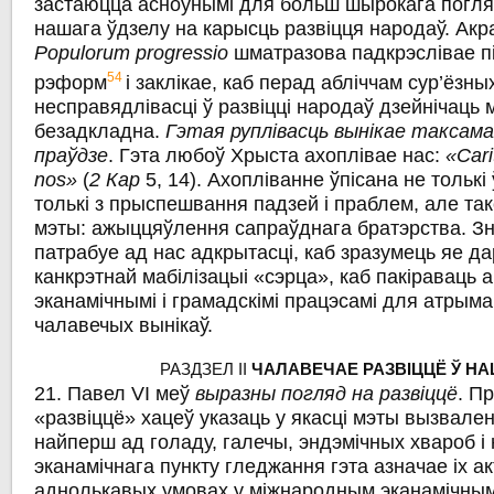
застаюцца асноўнымі для больш шырокага погляд
нашага ўдзелу на карысць развіцця народаў. Акр
Populorum progressio
шматразова падкрэслівае п
54
рэформ
i заклікае, каб перад абліччам сур’ёзн
несправядлівасці ў развіцці народаў дзейнічаць 
безадкладна.
Гэтая руплівасць вынікае таксама 
праўдзе
. Гэта любоў Хрыста ахоплівае нас:
«Сari
nos»
(
2
Кар
5, 14). Ахопліванне ўпісана не толькі
толькі з прыспешвання падзей i праблем, але та
мэты: ажыццяўлення сапраўднага братэрства. Зн
патрабуе ад нас адкрытасці, каб зразумець яе да
канкрэтнай мабілізацыі «сэрца», каб пакіраваць 
эканамічнымі і грамадскімі працэсамі для атрым
чалавечых вынікаў.
РАЗДЗЕЛ II
ЧАЛАВЕЧАЕ РАЗВІЦЦЁ Ў НА
21. Павел VI меў
выразны погляд на развіццё
. П
«развіццё» хацеў указаць у якасці мэты вызвале
найперш ад голаду, галечы, эндэмічных хвароб i 
эканамічнага пункту гледжання гэта азначае іх а
аднолькавых умовах у міжнародным эканамічным