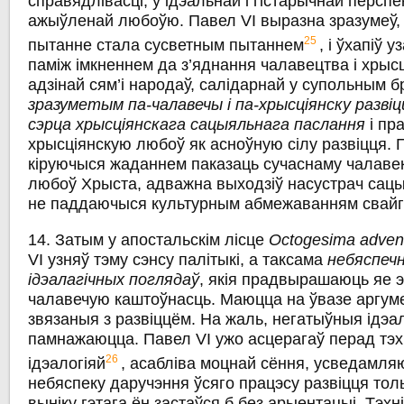
справядлівасці, у ідэальнай i гістарычнай перспе
ажыўленай любоўю. Павел VI выразна зразумеў,
25
пытанне стала сусветным пытаннем
, i ўхапіў 
паміж імкненнем да з’яднання чалавецтва i хрыс
адзінай сям’і народаў, салідарнай у супольным 
зразуметым па-чалавечы i па-хрысціянску развіцц
сэрца хрысціянскага сацыяльнага паслання
i пр
хрысціянскую любоў як асноўную сілу развіцця. 
кіруючыся жаданнем паказаць сучаснаму чалавек
любоў Хрыста, адважна выходзіў насустрач сац
не паддаючыся культурным абмежаванням свайго
14. Затым у апостальскім лісце
Octogesima adven
VI узняў тэму сэнсу палітыкі, а таксама
небяспечн
ідэалагічных поглядаў
, якія прадвырашаюць яе э
чалавечую каштоўнасць. Маюцца на ўвазе аргум
звязаныя з развіццём. На жаль, негатыўныя ідэал
памнажаюцца. Павел VI ужо асцерагаў перад тэ
26
ідэалогіяй
, асабліва моцнай сёння, усведамля
небяспеку даручэння ўсяго працэсу развіцця тольк
выніку гэтага ён застаўся б без арыентацыі. Тэхн