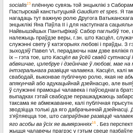
15
socialis
плённую сувязь той энцыклікі з Саборам,
Пастырскай канстытуцыяй
Gaudium et spes
. Я та
нагадаць тут важную ролю Другога Ватыканскаг
энцыклікі Яна Паўла II і для наступнага сацыяль
Найвышэйшых Пантыфікаў. Сабор паглыбіў тое, 
належыць праўдзе веры, г.зн. што Касцёл, служа
служэнні свету ў катэгорыях любові i праўды. З 
зыходзіў Павел VI, перадаючы нам дзве вялікія 
іх – гэта тое, што
Касцёл ва ўсёй сваёй сутнасці і
абвяшчае, цэлебруе i дзейнічае ў любові, мае н
інтэгральнага развіцця чалавека
. Касцёл, калі 
свабодай, выконвае публічную ролю, якая не аб
апякунчай або адукацыйнай дзейнасцю, але выя
ў служэнні прамоцыі чалавека i паўсюднага братэ
выпадках гэтай свабодзе перашкаджаюць забаро
таксама яе абмежаванне, калі публічная прысут
зводзіцца толькі да яго дабрачыннай дзейнасці.
з’яўляецца тое, што
сапраўднае развіццё чалаве
16
яго асобы ва ўсіх яе вымярэннях
. Без перспек
жыцця чалавечы прагрэс у гэтым свеце пазбаўл