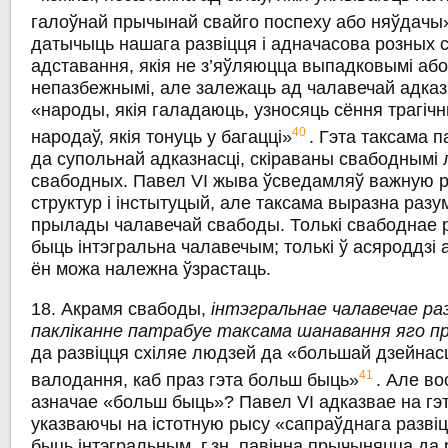
галоўнай прычынай свайго поспеху або няўдачы
датычыць нашага развіцця і адначасова розных 
адставання, якія не з’яўляюцца выпадковымі або
непазбежнымі, але залежаць ад чалавечай адказ
«народы, якія галадаюць, узносяць сёння трагічн
40
народаў, якія тонуць у багацці»
. Гэта таксама п
да супольнай адказнасці, скіраваны свабоднымі
свабодных. Павел VI жыва ўсведамляў важную 
структур і інстытуцый, але таксама выразна разум
прылады чалавечай свабоды. Толькі свабоднае 
быць інтэгральна чалавечым; толькі ў асяроддзі
ён можа належна ўзрастаць.
18. Акрамя свабоды,
інтэгральнае чалавечае раз
пакліканне патрабуе таксама шанавання яго п
да развіцця схіляе людзей да «большай дзейнасц
41
валодання, каб праз гэта больш быць»
. Але во
азначае «больш быць»? Павел VI адказвае на гэ
указваючы на істотную рысу «сапраўднага развіц
быць інтэгральным, г.зн. павінна прычыняцца да 