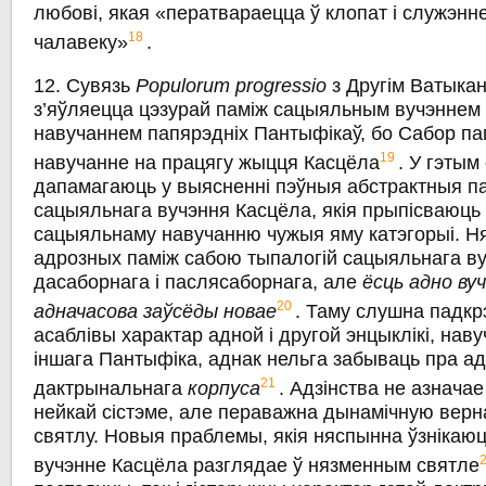
любові, якая «ператвараецца ў клопат і служэнн
18
чалавеку»
.
12. Сувязь
Populorum progressio
з Другім Ватыка
з’яўляецца цэзурай паміж сацыяльным вучэннем 
навучаннем папярэдніх Пантыфікаў, бо Сабор па
19
навучанне на працягу жыцця Касцёла
. У гэтым
дапамагаюць у выясненні пэўныя абстрактныя п
сацыяльнага вучэння Касцёла, якія прыпісваюць
сацыяльнаму навучанню чужыя яму катэгорыі. Н
адрозных паміж сабою тыпалогій сацыяльнага ву
дасаборнага i паслясаборнага, але
ёсць адно вуч
20
адначасова заўсёды новае
. Таму слушна падкр
асаблівы характар адной і другой энцыклікі, наву
іншага Пантыфіка, аднак нельга забываць пра ад
21
дактрынальнага
корпуса
. Адзінства не азначае
нейкай сістэме, але пераважна дынамічную вер
святлу. Новыя праблемы, якія няспынна ўзнікаю
вучэнне Касцёла разглядае ў нязменным святле