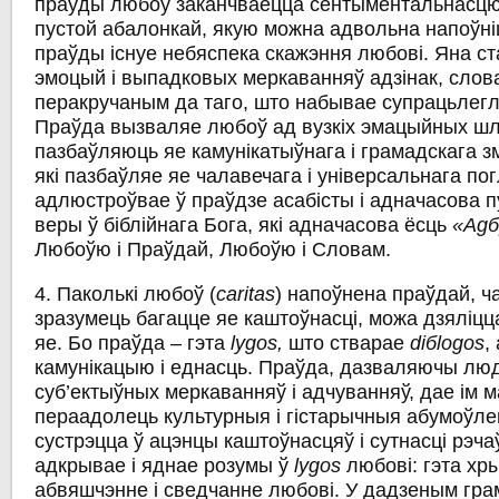
праўды любоў заканчваецца сентыментальнасцю
пустой абалонкай, якую можна адвольна напоўніц
праўды існуе небяспека скажэння любові. Яна с
эмоцый і выпадковых меркаванняў адзінак, сло
перакручаным да таго, што набывае супрацьлегл
Праўда вызваляе любоў ад вузкіх эмацыйных шля
пазбаўляюць яе камунікатыўнага і грамадскага зме
які пазбаўляе яе чалавечага і універсальнага по
адлюстроўвае ў праўдзе асабісты і адначасова п
веры ў біблійнага Бога, які адначасова ёсць
«Ag
Любоўю i Праўдай, Любоўю i Словам.
4. Паколькі любоў (
caritas
) напоўнена праўдай, 
зразумець багацце яе каштоўнасці, можа дзяліцц
яе. Бо праўда – гэта
lуgos,
што стварае
diбlogos
,
камунікацыю i еднасць. Праўда, дазваляючы люд
суб’ектыўных меркаванняў i адчуванняў, дае ім 
пераадолець культурныя і гістарычныя абумоўлен
сустрэцца ў ацэнцы каштоўнасцяў i сутнасці рэча
адкрывае i яднае розумы ў
lуgos
любові: гэта хр
абвяшчэнне i сведчанне любові. У дадзеным грам