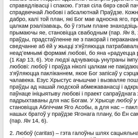
справядлівасці i спакою. Гэтая сіла бярэ свой па
спрадвечнай Любові i абсалютнай Праўдзе. Кожн
дабро, калі той план, які Бог мае адносна яго, п
цалкам рэалізаваць, бо ў гэтым плане знаходзіць
прымаючы яе, становіцца свабодным (пар.
Ян
8, 
праўды, прадстаўленне яе з пакорай i пераканан
сведчанне аб ёй у жыцці з’яўляюцца патрабаваль
неад’емнымі формамі любові, бо яна «радуецца 
(1
Кар
13, 6). Усе людзі адчуваюць унутраны імп
любові: любоў і праўда ніколі цалкам не пакідаюц
з’яўляюцца пакліканнем, якое Бог запісаў у сэрца
чалавека. Езус Хрыстус ачышчае i вызваляе пошу
праўды ад нашай людской абмежаванасці i адкр
паўнаце ініцыятыву любові i праект сапраўднага
падрыхтаваны для нас Богам. У Хрысце
любоў у
становіцца Абліччам Яго Асобы, a для нас – пак
нашых братоў у праўдзе Ягонага плану, бо Ён с
(пар.
Ян
14, 6).
2. Любоў (
caritas
)
– гэта галоўны шлях сацыяльн