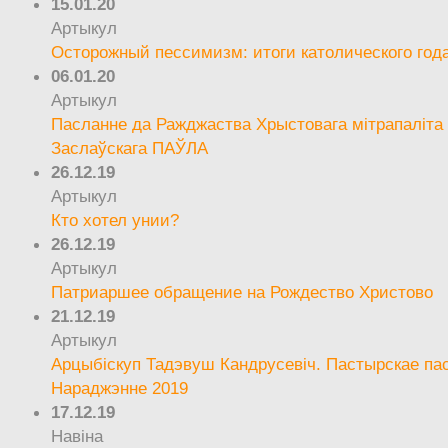
15.01.20
Артыкул
Осторожный пессимизм: итоги католического год
06.01.20
Артыкул
Пасланне да Ражджаства Хрыстовага мітрапаліта 
Заслаўскага ПАЎЛА
26.12.19
Артыкул
Кто хотел унии?
26.12.19
Артыкул
Патриаршее обращение на Рождество Христово
21.12.19
Артыкул
Арцыбіскуп Тадэвуш Кандрусевіч. Пастырскае па
Нараджэнне 2019
17.12.19
Навіна