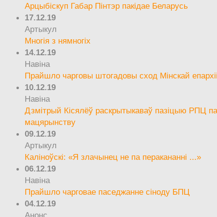
Арцыбіскуп Габар Пінтэр пакідае Беларусь
17.12.19
Артыкул
Многія з нямногіх
14.12.19
Навіна
Прайшло чарговы штогадовы сход Мінскай епархі
10.12.19
Навіна
Дзмітрый Кісялёў раскрытыкаваў пазіцыю РПЦ па
мацярынству
09.12.19
Артыкул
Каліноўскі: «Я злачынец не па перакананні ...»
06.12.19
Навіна
Прайшло чарговае паседжанне сіноду БПЦ
04.12.19
Анонс