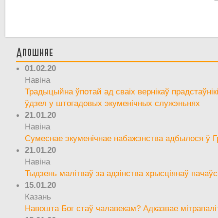
Апошняе
01.02.20
Навіна
Традыцыйна ўпотай ад сваіх вернікаў прадстаўнік
ўдзел у штогадовых экуменічных служэньнях
21.01.20
Навіна
Сумеснае экуменічнае набажэнства адбылося ў Г
21.01.20
Навіна
Тыдзень малітваў за адзінства хрысціянаў пачаўс
15.01.20
Казань
Навошта Бог стаў чалавекам? Адказвае мітрапалі