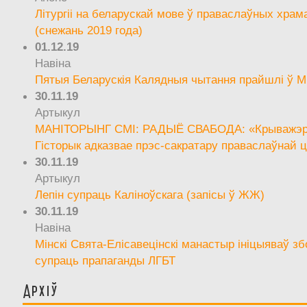
Літургіі на беларускай мове ў праваслаўных храм
(снежань 2019 года)
01.12.19
Навіна
Пятыя Беларускія Калядныя чытання прайшлі ў М
30.11.19
Артыкул
МАНІТОРЫНГ СМІ: РАДЫЁ СВАБОДА: «Крыважэрн
Гісторык адказвае прэс-сакратару праваслаўнай ц
30.11.19
Артыкул
Лепін супраць Каліноўскага (запісы ў ЖЖ)
30.11.19
Навіна
Мінскі Свята-Елісавецінскі манастыр ініцыяваў зб
супраць прапаганды ЛГБТ
Архіў