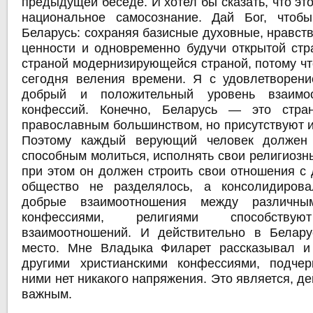
предыдущей беседе. И хотел бы сказать, что эт
национальное самосознание. Дай Бог, чтобы
Беларусь: сохраняя базисные духовные, нравст
ценности и одновременно будучи открытой стр
страной модернизирующейся страной, потому чт
сегодня веления времени. Я с удовлетворен
добрый и положительный уровень взаимо
конфессий. Конечно, Беларусь — это стр
православным большинством, но присутствуют и
Поэтому каждый верующий человек должен 
способным молиться, исполнять свои религиозн
при этом он должен строить свои отношения с 
общество не разделялось, а консолидирова
добрые взаимоотношения между различным
конфессиями, религиями способствую
взаимоотношений. И действительно в Белару
место. Мне Владыка Филарет рассказывал и
другими христианскими конфессиями, подчер
ними нет никакого напряжения. Это является, де
важным.