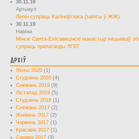
30.11.19
Артыкул
Лепін супраць Каліноўскага (запісы ў ЖЖ)
30.11.19
Навіна
Мінскі Свята-Елісавецінскі манастыр ініцыяваў зб
супраць прапаганды ЛГБТ
Архіў
Люты 2020
(1)
Студзень 2020
(4)
Снежань 2019
(9)
Лістапад 2019
(5)
Студзень 2018
(1)
Снежань 2017
(2)
Жнівень 2017
(2)
Чэрвень 2017
(1)
Красавік 2017
(1)
Сакавік 2017
(3)