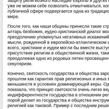
защиту религиозного наследия Европы и других
уже не можем себе позволить отмалчиваться, ко
публичной сфере подвергается одна из традици
мира.
После того, как наши общины принесли такие с
алтарь безбожия, иудео-христианский диалог мо
преодолению упомянутых негативных искажений
мысли, рожденной в европейско-атлантическом 
всего, христиане и иудеи могли бы вместе высту
присутствие религии в общественной жизни, так
преодолевая одно из родовых пятен просвещен
секуляризм.
Конечно, светскость государства и общества зар
прошлом как гарантия прав религиозных и иных
меньшинств в условиях доминирующей веры. Од
показала, что принцип светскости очень легко ве
индифферентности государства в отношении рел
порой делает из государства и общества инстру
религией как таковой. Пример с последним ре