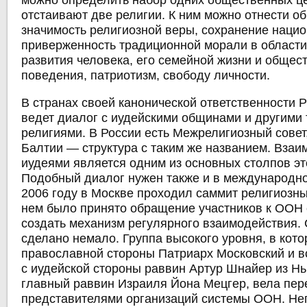
можно определить набор одних общественных це
отстаивают две религии. К ним можно отнести 
значимость религиозной веры, сохранение наци
приверженность традиционной морали в области
развития человека, его семейной жизни и общес
поведения, патриотизм, свободу личности.
В странах своей канонической ответственности 
ведет диалог с иудейскими общинами и другими
религиями. В России есть Межрелигиозный совет,
Балтии — структура с таким же названием. Взаи
иудеями является одним из основных столпов эт
Подобный диалог нужен также и в международн
2006 году в Москве проходил саммит религиозны
нем было принято обращение участников к ООН
создать механизм регулярного взаимодействия. 
сделано немало. Группа высокого уровня, в кото
православной стороны Патриарх Московский и в
с иудейской стороны раввин Артур Шнайер из Н
главный раввин Израиля Йона Мецгер, вела пер
представителями организаций системы ООН. Н