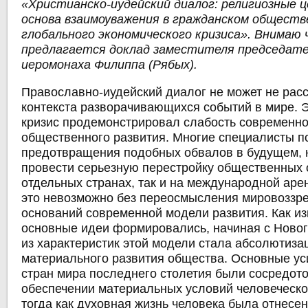
«Христианско-иудейский диалог: религиозные 
основа взаимоуважения в гражданском обществе
глобального экономического кризиса». Внимаю
предлагается доклад заместителя председат
иеромонаха Филиппа (Рябых).
Православно-иудейский диалог не может не рас
контекста разворачивающихся событий в мире. 
кризис продемонстрировал слабость современн
общественного развития. Многие специалисты по
предотвращения подобных обвалов в будущем,
провести серьезную перестройку общественных 
отдельных странах, так и на международной аре
это невозможно без переосмысления мировоззр
оснований современной модели развития. Как из
основные идеи формировались, начиная с Ново
из характеристик этой модели стала абсолютиза
материального развития общества. Основные у
стран мира последнего столетия были сосредот
обеспечении материальных условий человеческо
тогда как духовная жизнь человека была отнесен