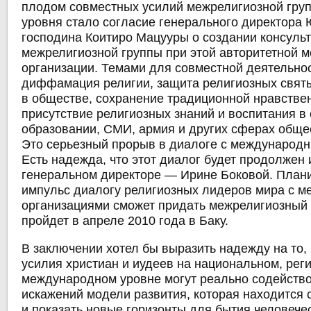
плодом совместных усилий межрелигиозной гру
уровня стало согласие генерального директор
господина Коитиро Мацууры о создании консуль
межрелигиозной группы при этой авторитетной 
организации. Темами для совместной деятельно
диффамация религии, защита религиозных святы
в обществе, сохранение традиционной нравстве
присутствие религиозных знаний и воспитания в
образовании, СМИ, армия и других сферах обще
Это серьезный прорыв в диалоге с международ
Есть надежда, что этот диалог будет продолжен 
генеральном директоре — Ирине Боковой. Плани
импульс диалогу религиозных лидеров мира с 
организациями сможет придать межрелигиозный
пройдет в апреле 2010 года в Баку.
В заключении хотел бы выразить надежду на то,
усилия христиан и иудеев на национальном, рег
международном уровне могут реально содейств
искажений модели развития, которая находится с
и показать новые горизонты для бытия человече