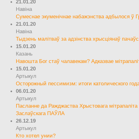
21.01.20
Навіна
Сумеснае экуменічнае набажэнства адбылося ў Г
21.01.20
Навіна
Тыдзень малітваў за адзінства хрысціянаў пачаўс
15.01.20
Казань
Навошта Бог стаў чалавекам? Адказвае мітрапалі
15.01.20
Артыкул
Осторожный пессимизм: итоги католического год
06.01.20
Артыкул
Пасланне да Ражджаства Хрыстовага мітрапаліта 
Заслаўскага ПАЎЛА
26.12.19
Артыкул
Кто хотел унии?