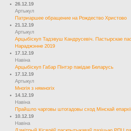
26.12.19
Артыкул
Патриаршее обращение на Рождество Христово
21.12.19
Артыкул
Арцыбіскуп Тадэвуш Кандрусевіч. Пастырскае па
Нараджэнне 2019
17.12.19
Навіна
Арцыбіскуп Габар Пінтэр пакідае Беларусь
17.12.19
Артыкул
Многія з нямногіх
14.12.19
Навіна
Прайшло чарговы штогадовы сход Мінскай епархі
10.12.19
Навіна
Дзмітрый Кісялёў раскрытыкаваў пазіцыю РПЦ па