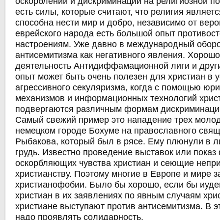
оскорблений и дискриминации на религиозной п
есть силы, которые считают, что религия являетс
способна нести мир и добро, независимо от вер
еврейского народа есть большой опыт противос
настроениям. Уже давно в международный обор
антисемитизма как негативного явления. Хорошо
деятельность Антидиффамационной лиги и други
опыт может быть очень полезен для христиан в 
агрессивного секуляризма, когда с помощью юр
механизмов и информационных технологий хрис
подвергаются различным формам дискриминации
Самый свежий пример это нападение трех моло
немецком городе Бохуме на православного свя
Рыбакова, который был в рясе. Ему плюнули в л
грудь. Известно проведение выставок или показ
оскорбляющих чувства христиан и сеющие непри
христианству. Поэтому многие в Европе и мире з
христианофобии. Было бы хорошо, если бы иуд
христиан в их заявлениях по явным случаям хри
христиане выступают против антисемитизма. В 
надо проявлять солидарность.