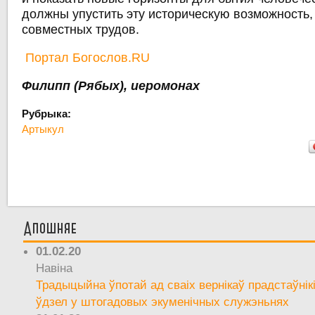
должны упустить эту историческую возможность
совместных трудов.
Портал Богослов.RU
Филипп (Рябых), иеромонах
Рубрыка:
Артыкул
Апошняе
01.02.20
Навіна
Традыцыйна ўпотай ад сваіх вернікаў прадстаўнік
ўдзел у штогадовых экуменічных служэньнях