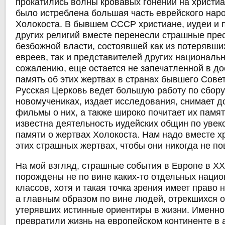
прокатились волны кровавых гонений на христиан
было истреблена большая часть еврейского нар
Холокоста. В бывшем СССР христиане, иудеи и 
других религий вместе перенесли страшные пре
безбожной власти, состоявшей как из потерявших
евреев, так и представителей других национальн
сожалению, еще остается не запечатленной в до
память об этих жертвах в странах бывшего Сове
Русская Церковь ведет большую работу по сбору
новомучениках, издает исследования, снимает 
фильмы о них, а также широко почитает их памя
известна деятельность иудейских общин по уве
памяти о жертвах Холокоста. Нам надо вместе х
этих страшных жертвах, чтобы они никогда не по
На мой взгляд, страшные события в Европе в XX
порождены не по вине каких-то отдельных наци
классов, хотя и такая точка зрения имеет право 
а главным образом по вине людей, отрекшихся о
утерявших истинные ориентиры в жизни. Именно
превратили жизнь на европейском континенте в а