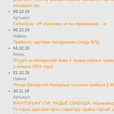
мацярынству
09.12.19
Артыкул
Каліноўскі: «Я злачынец не па перакананні ...»
06.12.19
Навіна
Прайшло чарговае паседжанне сіноду БПЦ
04.12.19
Анонс
Літургіі на беларускай мове ў праваслаўных храм
(снежань 2019 года)
01.12.19
Навіна
Пятыя Беларускія Калядныя чытання прайшлі ў М
30.11.19
Артыкул
МАНІТОРЫНГ СМІ: РАДЫЁ СВАБОДА: «Крыважэрн
Гісторык адказвае прэс-сакратару праваслаўнай ц