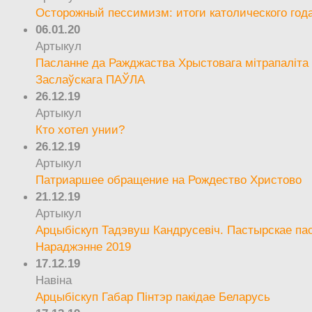
Осторожный пессимизм: итоги католического год
06.01.20
Артыкул
Пасланне да Ражджаства Хрыстовага мітрапаліта 
Заслаўскага ПАЎЛА
26.12.19
Артыкул
Кто хотел унии?
26.12.19
Артыкул
Патриаршее обращение на Рождество Христово
21.12.19
Артыкул
Арцыбіскуп Тадэвуш Кандрусевіч. Пастырскае па
Нараджэнне 2019
17.12.19
Навіна
Арцыбіскуп Габар Пінтэр пакідае Беларусь