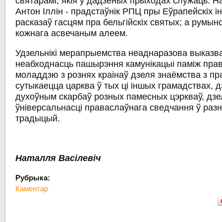
святарамі, якія ў дадзеных прыходах служаць. Н
Антон Іллін - прадстаўнік РПЦ пры Еўрапейскіх і
расказаў гасцям пра бельгійскіх святых; а румын
кожнага асвечаным алеем.
Удзельнікі мерапрыемства неаднаразова выказва
неабходнасць пашырэння камунікацыі паміж пра
моладдзю з рознях краінаў дзеля знаёмства з пра
сутыкаецца царква ў тых ці іншых грамадствах, д
духоўным скарбаў розных памесных цэркваў, дз
ўніверсальнасці праваслаўнага сведчання ў разн
традыцый.
Наталля Васілевіч
Рубрыка:
Каментар