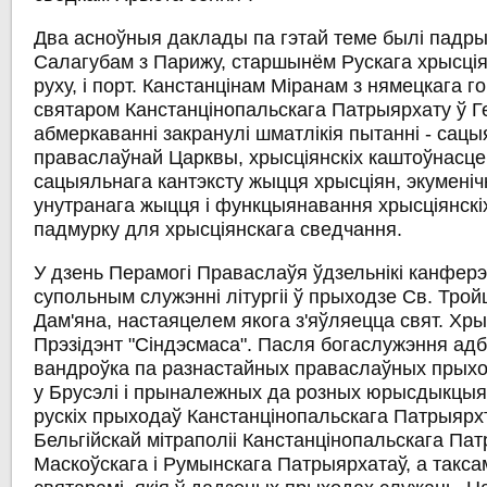
Два асноўныя даклады па гэтай теме былі падр
Салагубам з Парижу, старшынём Рускага хрысція
руху, і порт. Канстанцінам Міранам з нямецкага г
святаром Канстанцінопальскага Патрыярхату ў Г
абмеркаванні закранулі шматлікія пытанні - сац
праваслаўнай Царквы, хрысціянскіх каштоўнасце
сацыяльнага кантэксту жыцця хрысціян, экуменіч
унутранага жыцця і функцыянавання хрысціянскі
падмурку для хрысціянскага сведчання.
У дзень Перамогі Праваслаўя ўдзельнікі канферэ
супольным служэнні літургіі ў прыходзе Св. Тройц
Дам'яна, настаяцелем якога з'яўляецца свят. Хры
Прэзідэнт "Сіндэсмаса". Пасля богаслужэння а
вандроўка па разнастайных праваслаўных прых
у Брусэлі і прыналежных да розных юрысдыкцыяў:
рускіх прыходаў Канстанцінопальскага Патрыярхт
Бельгійскай мітраполіі Канстанцінопальскага Пат
Маскоўскага і Румынскага Патрыярхатаў, а такса