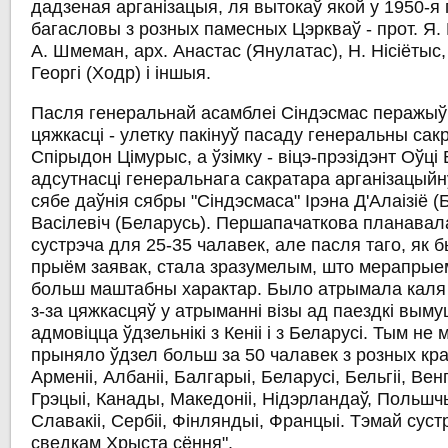
дадзеная арганізацыя, ля вытокаў якой у 1950-я г
багасловы з розных памесных Цэркваў - прот. Я.
А. Шмеман, арх. Анастас (Янулатас), Н. Нісіётыс, п
Георгі (Ходр) і іншыя.
Пасля генеральнай асамблеі Сіндэсмас перажы
цяжкасці - улетку пакінуў пасаду генеральны сак
Спірыдон Цімурыс, а ўзімку - віцэ-прэзідэнт Оўці
адсутнасці генеральнага сакратара арганізацыйн
сябе даўнія сябры "Сіндэсмаса" Ірэна Д'Алаізіё (
Васілевіч (Беларусь). Першапачаткова планавала
сустрэча для 25-35 чалавек, але пасля таго, як
прыём заявак, стала зразумелым, што мерапрыем
больш маштабны характар. Было атрымала каля 8
з-за цяжкасцяў у атрыманні візы ад паездкі вым
адмовіцца ўдзельнікі з Кеніі і з Беларусі. Тым не
прыняло ўдзел больш за 50 чалавек з розных кра
Арменіі, Албаніі, Балгарыі, Беларусі, Бельгіі, Венг
Грэцыі, Канады, Македоніі, Нідэрландаў, Польшчы,
Славакіі, Сербіі, Фінляндыі, Францыі. Тэмай суст
сведкам Хрыста сёння".