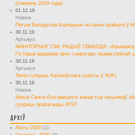
(снежань 2019 года)
01.12.19
Навіна
Пятыя Беларускія Калядныя чытання прайшлі ў М
30.11.19
Артыкул
МАНІТОРЫНГ СМІ: РАДЫЁ СВАБОДА: «Крыважэрн
Гісторык адказвае прэс-сакратару праваслаўнай ц
30.11.19
Артыкул
Лепін супраць Каліноўскага (запісы ў ЖЖ)
30.11.19
Навіна
Мінскі Свята-Елісавецінскі манастыр ініцыяваў зб
супраць прапаганды ЛГБТ
Архіў
Люты 2020
(1)
Студзень 2020
(4)