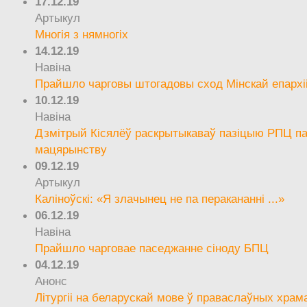
17.12.19
Артыкул
Многія з нямногіх
14.12.19
Навіна
Прайшло чарговы штогадовы сход Мінскай епархі
10.12.19
Навіна
Дзмітрый Кісялёў раскрытыкаваў пазіцыю РПЦ па
мацярынству
09.12.19
Артыкул
Каліноўскі: «Я злачынец не па перакананні ...»
06.12.19
Навіна
Прайшло чарговае паседжанне сіноду БПЦ
04.12.19
Анонс
Літургіі на беларускай мове ў праваслаўных храм