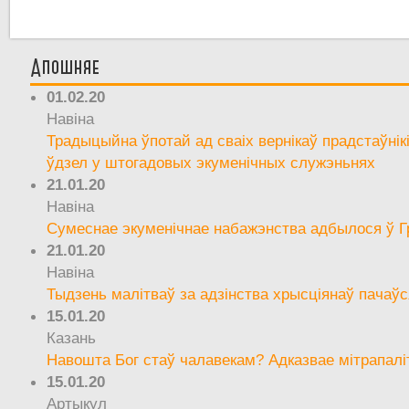
Апошняе
01.02.20
Навіна
Традыцыйна ўпотай ад сваіх вернікаў прадстаўнік
ўдзел у штогадовых экуменічных служэньнях
21.01.20
Навіна
Сумеснае экуменічнае набажэнства адбылося ў Г
21.01.20
Навіна
Тыдзень малітваў за адзінства хрысціянаў пачаўс
15.01.20
Казань
Навошта Бог стаў чалавекам? Адказвае мітрапалі
15.01.20
Артыкул