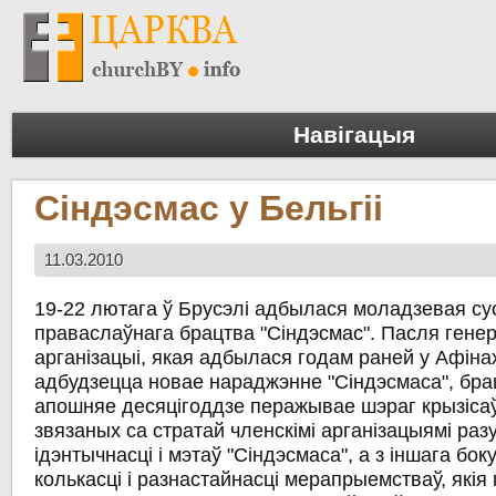
Навігацыя
Сіндэсмас у Бельгіі
11.03.2010
19-22 лютага ў Брусэлі адбылася моладзевая су
праваслаўнага брацтва "Сіндэсмас". Пасля гене
арганізацыі, якая адбылася годам раней у Афіна
адбудзецца новае нараджэнне "Сіндэсмаса", бра
апошняе десяцігоддзе перажывае шэраг крызісаў
звязаных са стратай членскімі арганізацыямі ра
ідэнтычнасці і мэтаў "Сіндэсмаса", а з іншага бо
колькасці і разнастайнасці мерапрыемстваў, якія