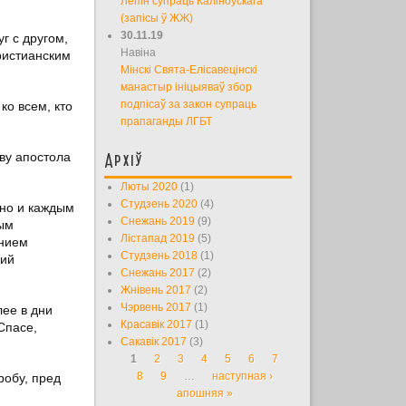
Лепін супраць Каліноўскага
(запісы ў ЖЖ)
30.11.19
г с другом,
Навіна
ристианским
Мінскі Свята-Елісавецінскі
манастыр ініцыяваў збор
подпісаў за закон супраць
о всем, кто
прапаганды ЛГБТ
ву апостола
Архіў
Люты 2020
(1)
Студзень 2020
(4)
 но и каждым
Снежань 2019
(9)
ым
Лістапад 2019
(5)
ением
Студзень 2018
(1)
щий
Снежань 2017
(2)
Жнівень 2017
(2)
Чэрвень 2017
(1)
лее в дни
Красавік 2017
(1)
Спасе,
Сакавік 2017
(3)
1
2
3
4
5
6
7
Старонкі
8
9
…
наступная ›
робу, пред
апошняя »