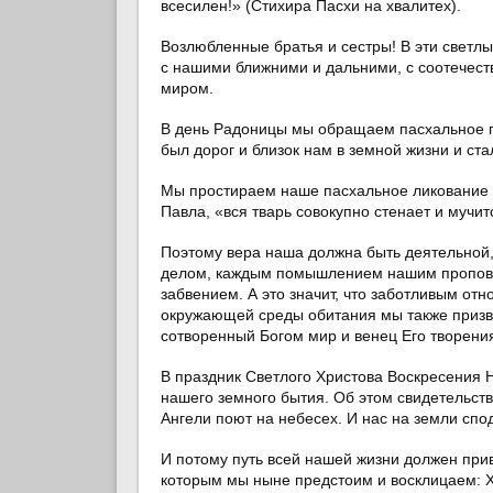
всесилен!» (Стихира Пасхи на хвалитех).
Возлюбленные братья и сестры! В эти светлы
с нашими ближними и дальними, с соотечес
миром.
В день Радоницы мы обращаем пасхальное пр
был дорог и близок нам в земной жизни и ста
Мы простираем наше пасхальное ликование и
Павла, «вся тварь совокупно стенает и мучит
Поэтому вера наша должна быть деятельной, 
делом, каждым помышлением нашим пропове
забвением. А это значит, что заботливым о
окружающей среды обитания мы также призва
сотворенный Богом мир и венец Его творени
В праздник Светлого Христова Воскресения Н
нашего земного бытия. Об этом свидетельств
Ангели поют на небесех. И нас на земли спо
И потому путь всей нашей жизни должен при
которым мы ныне предстоим и восклицаем: Х