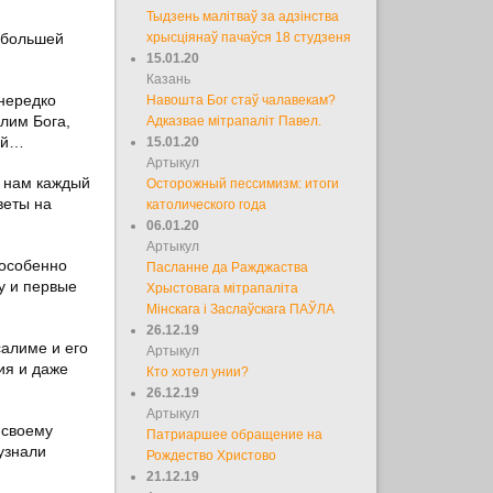
Тыдзень малітваў за адзінства
в большей
хрысціянаў пачаўся 18 студзеня
15.01.20
Казань
нередко
Навошта Бог стаў чалавекам?
лим Бога,
Адказвае мітрапаліт Павел.
ой…
15.01.20
Артыкул
ы нам каждый
Осторожный пессимизм: итоги
веты на
католического года
06.01.20
Артыкул
 особенно
Пасланне да Ражджаства
у и первые
Хрыстовага мітрапаліта
Мінскага і Заслаўскага ПАЎЛА
26.12.19
салиме и его
Артыкул
ия и даже
Кто хотел унии?
26.12.19
Артыкул
 своему
Патриаршее обращение на
узнали
Рождество Христово
21.12.19