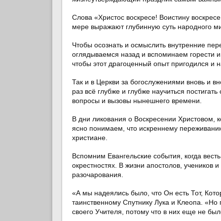
Слова «Христос воскресе! Воистину воскресе
мере выражают глубинную суть народного м
Чтобы осознать и осмыслить внутренние пе
оглядываемся назад и вспоминаем горести и
чтобы этот драгоценный опыт пригодился и 
Так и в Церкви за богослужениями вновь и в
раз всё глубже и глубже научиться постигать
вопросы и вызовы нынешнего времени.
В дни ликования о Воскресении Христовом, 
ясно понимаем, что искреннему переживанию
христиане.
Вспомним Евангельские события, когда вест
окрестностях. В жизни апостолов, учеников 
разочарования.
«А мы надеялись было, что Он есть Тот, Кот
таинственному Спутнику Лука и Клеопа. «Но 
своего Учителя, потому что в них еще не был