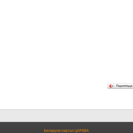
Падзяліцц
Беларускі партал ЦАРКВА