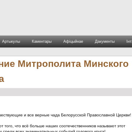
Артыкулы
Каментары
Афіцыйнае
Дакументы
Ін
ние Митрополита Минского 
а
ествующие и все верные чада Белорусской Православной Церкви!
от того, что всё больше наших соотечественников называют этот
среди всех знаменательных событий годового круга!