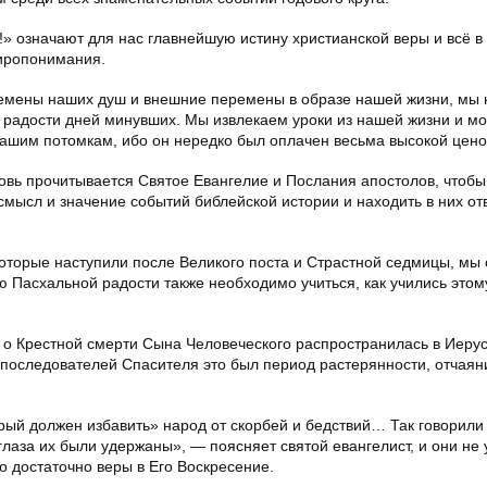
!» означают для нас главнейшую истину христианской веры и всё 
иропонимания.
ремены наших душ и внешние перемены в образе нашей жизни, мы 
 радости дней минувших. Мы извлекаем уроки из нашей жизни и мо
нашим потомкам, ибо он нередко был оплачен весьма высокой цен
новь прочитывается Святое Евангелие и Послания апостолов, чтоб
 смысл и значение событий библейской истории и находить в них от
которые наступили после Великого поста и Страстной седмицы, мы
 Пасхальной радости также необходимо учиться, как учились этом
ь о Крестной смерти Сына Человеческого распространилась в Иеру
и последователей Спасителя это был период растерянности, отчаян
орый должен избавить» народ от скорбей и бедствий… Так говорили
глаза их были удержаны», — поясняет святой евангелист, и они не 
о достаточно веры в Его Воскресение.