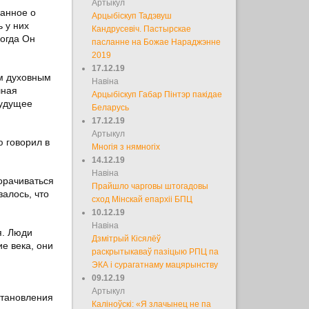
Артыкул
занное о
Арцыбіскуп Тадэвуш
 у них
Кандрусевіч. Пастырскае
когда Он
пасланне на Божае Нараджэнне
2019
17.12.19
им духовным
Навіна
шная
Арцыбіскуп Габар Пінтэр пакідае
будущее
Беларусь
17.12.19
Артыкул
ю говорил в
Многія з нямногіх
14.12.19
Навіна
орачиваться
Прайшло чарговы штогадовы
алось, что
сход Мінскай епархіі БПЦ
10.12.19
Навіна
я. Люди
Дзмітрый Кісялёў
ие века, они
раскрытыкаваў пазіцыю РПЦ па
ЭКА і сурагатнаму мацярынству
09.12.19
Артыкул
становления
Каліноўскі: «Я злачынец не па