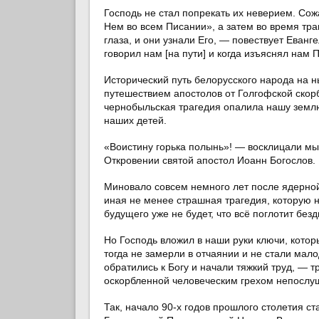
Господь не стал попрекать их неверием. Сож
Нем во всем Писании», а затем во время тра
глаза, и они узнали Его, — повествует Еванге
говорил нам [на пути] и когда изъяснял нам П
Исторический путь белорусского народа на 
путешествием апостолов от Голгофской скорб
чернобыльская трагедия опалила нашу землю
наших детей.
«Воистину горька полынь»! — восклицали мы 
Откровении святой апостол Иоанн Богослов.
Миновало совсем немного лет после ядерной
иная не менее страшная трагедия, которую 
будущего уже не будет, что всё поглотит без
Но Господь вложил в наши руки ключи, котор
тогда не замерли в отчаянии и не стали мало
обратились к Богу и начали тяжкий труд, — тр
оскорбленной человеческим грехом непослу
Так, начало 90-х годов прошлого столетия с