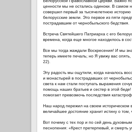
Белорусской Православной Церкви. Важно по
ценности мы не остались одиноки. В самом 
совершил первый за тысячелетнюю историю 
белорусские земли. Это первое из пяти пред
пострадавшим от чернобыльского бедствия.
Встреча Святейшего Патриарха с его белору
времена, когда еще многое находилось в сос
Все мы тогда жаждали Воскресения! И мы зна
теперь имеете печаль; но Я увижу вас опять,
22).
Эту радость мы ощутили, когда началось вос
и монастырей в пострадавших от чернобыльс
света к нам стали поступать выражения сочу
помощь наших братьев и сестер в этой беде!
помогает превозмочь последствия катастроф
Наш народ пережил на своем историческом в
величайшее достояние хранит истину о том, ч
Вот почему с тех пор и по сей день духовны
песнопения: «Крест претерпевый, и смерть у