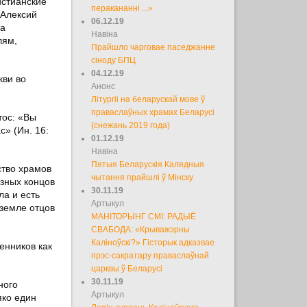
истианские
перакананні ...»
 Алексий
06.12.19
на
Навіна
лям,
Прайшло чарговае паседжанне
сіноду БПЦ
04.12.19
кви во
Анонс
Літургіі на беларускай мове ў
праваслаўных храмах Беларусі
тос: «Вы
(снежань 2019 года)
с» (Ин. 16:
01.12.19
Навіна
Пятыя Беларускія Калядныя
ство храмов
чытання прайшлі ў Мінску
азных концов
30.11.19
ла и есть
Артыкул
 земле отцов
МАНІТОРЫНГ СМІ: РАДЫЁ
СВАБОДА: «Крыважэрны
Каліноўскі?» Гісторык адказвае
енников как
прэс-сакратару праваслаўнай
царквы ў Беларусі
30.11.19
ного
Артыкул
яко един