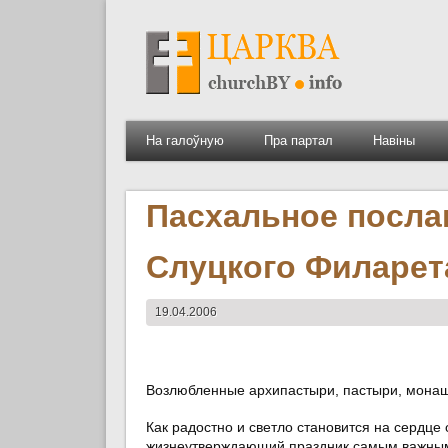
На галоўную
Пра партал
Навіны
Пасхальное посла
Слуцкого Филарет
19.04.2006
Возлюбленные архипастыри, пастыри, монаш
Как радостно и светло становится на сердце 
жизнеутверждающий праздник самым важным 