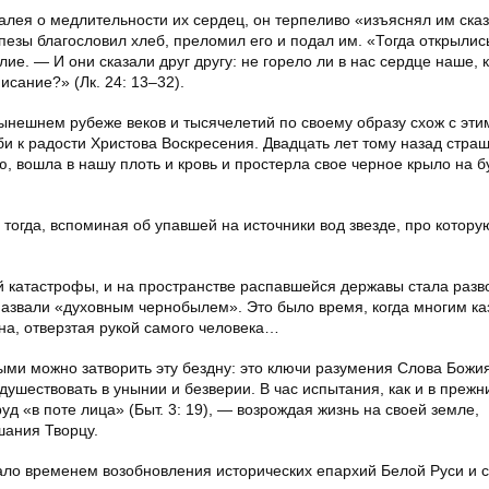
алея о медлительности их сердец, он терпеливо «изъяснял им ска
пезы благословил хлеб, преломил его и подал им. «Тогда открылись
лие. — И они сказали друг другу: не горело ли в нас сердце наше, 
исание?» (Лк. 24: 13–32).
нынешнем рубеже веков и тысячелетий по своему образу схож с эт
и к радости Христова Воскресения. Двадцать лет тому назад стра
, вошла в нашу плоть и кровь и простерла свое черное крыло на 
тогда, вспоминая об упавшей на источники вод звезде, про котору
 катастрофы, и на пространстве распавшейся державы стала разв
назвали «духовным чернобылем». Это было время, когда многим каз
дна, отверзтая рукой самого человека…
ыми можно затворить эту бездну: это ключи разумения Слова Божи
душествовать в унынии и безверии. В час испытания, как и в прежн
уд «в поте лица» (Быт. 3: 19), — возрождая жизнь на своей земле,
шания Творцу.
тало временем возобновления исторических епархий Белой Руси и 