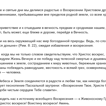
е и святые дни мы делимся радостью о Воскресении Христовом дру
твенниками, пребывающими вне пределов родной земли, со всем х
иветствие и к отшедшим в вечность предкам и сродникам нашим, к
л, быть может, еще ближе и дороже, перейдя в Вечность.
 на весь окружающий нас мир богозданной природы. Ведь, по сло
ся доныне» (Рим. 8: 22), ожидая избавления и воскресения.
когда мы не только словом свидетельствуем, что Христос воскрес,
дуем Жизнь Вечную и ее победу над телесной смертью и душевн
тношением к земле, состраданием к миру животных, бережным хран
ны побеждать равнодушие, жестокость и всякий грех, оскверняю
я — человека.
ебеса и Земля соединяются в радости и любви так, как никогда бо
ует песнопение Пасхальной заутрени: «Воскресение Твое, Христе 
доби чистым сердцем Тебе славити».
водить нас к источнику всеобщего Воскресения — к Живоносному Г
ристос воскресе! Воистину воскресе! Аминь.