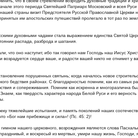
мнить, что в своем стремлении возродить духовные традиции и хр
начале этого периода Святейший Патриарх Московский и всея Руси
нашей страны визит Предстоятеля Русской Православной Церкви 
принятых им апостольских путешествий пролегало в тот раз по зем
сскими духовными чадами стала выражением единства Святой Цер
тоянии распада, разброда и шатания.
ли, что оно наступит, ибо так говорил нам Господь наш Иисус Хрис
 и возрадуется сердце ваше, и радости вашей никто не отнимет у ва
становление порушенных святынь; когда началось новое строитель
кого бедствия районах. С благодарностью помним, как из самых р
вствия и сопереживания. Помним как искренна и многоразлична бы
 Знаем, как твердость характера народа Белой Руси и его верность
ы.
еку тяжелейшие испытания, и память поколений наших соотечеств
то «Бог нам прибежище и сила»! (Пс. 45: 2)!
м гимном нашего церковного, возрождения являются слова Пасхаль
празднивый, и воскресый из мертвых, умири нашу жизнь, Господи, 