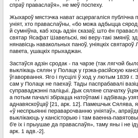
спраў праваслаўя», не меў поспеху.
Жыхароў мястэчка нават асцерагаліся публічна пы
уніят, хто праваслаўны, «бо можа адбыцца сярод
й сумніўна, каб хоць адзін сказаў, што ён права
святар Ясафат Шавельскі, які веру-такі змяніў, з
нянавісць навакольных паноў, уніяцкіх святароў 
павета, ушацкіх прыхаджан.
Застаўся адзін сродак - па чарзе (так лягчэй был
выклікаць сялян у Полацк у грэка-расійскую кан
ўгаворвання. Яго і пусцілі ў ход у лютым 1839 г. 
сам у Полацк не паехаў. Тады паспрабавалі вазіц
суправаджэнні паліцыі. Дык сяляне спачатку ўцяк
а потым пачалі збірацца натоўпамі і адбіваць уз
аднавяскоўцаў [21, арк. 12]. Памешчык Сялява, я
«ў неспрыянні пераварочванню уніятаў», апраўд
выклікаюць у кансісторыю і там ваенна-павятовы
б'е іх і прыушае да праваслаўя», таму яны і не ід
арк. 1 адв.-2].