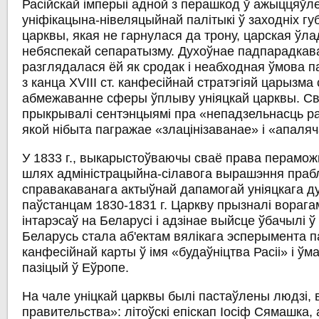
Расійскай імперыі адной з перашкод ў ажыццяўле
уніфікацына-нівеляцыйнай палітыкі ў заходніх г
царквы, якая не гарнулася да трону, царская ўла
небяспекай сепаратызму. Духоўнае падпарадкав
разглядалася ёй як сродак і неабходная ўмова п
з канца ХVIII ст. канфесійнай стратэгіяй царызма
абмежаванне сферы ўплыву уніяцкай царквы. Св
прыкрывалі сентэнцыямі пра «непадзельнасць ра
якой нібыта пагражае «злацінізаванае» і «апаляч
У 1833 г., выкарыстоўваючы сваё права перамож
шлях адміністрацыйна-сілавога вырашэння праб
справакаванага актыўнай дапамогай уніяцкага д
паўстанцам 1830-1831 г. Царкву прызналі ворагам
інтарэсаў на Беларусі і адзінае выйсце ўбачылі ў 
Беларусь стала аб'ектам вялікага эсперымента п
канфесійнай карты ў імя «будаўніцтва Расіі» і ў
пазіцый ў Еўропе.
На чале уніцкай царквы былі пастаўлены людзі,
правительства»: літоўскі епіскап Іосіф Сямашка, 