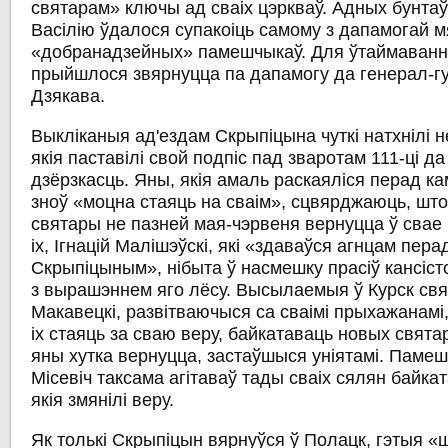
святарам» ключы ад сваіх цэркваў. Адных бунта
Васілію ўдалося супакоіць самому з дапамогай 
«добранадзейных» памешчыкаў. Для ўтаймаванн
прыйшлося звярнуцца па дапамогу да генерал-г
Дзякава.
Выкліканыя ад'ездам Скрыпіцына чуткі натхнілі н
якія паставілі свой подпіс пад зваротам 111-ці д
дзёрзкасць. Яны, якія амаль раскаяліся перад к
зноў «моцна стаяць на сваім», сцвярджаюць, шт
святары не пазней мая-чэрвеня вернуцца ў свае 
іх, Ігнацій Малішэўскі, які «здаваўся агнцам пер
Скрыпіцыным», нібыта ў насмешку прасіў кансі
з вырашэннем яго лёсу. Высылаемыя ў Курск свя
Макавецкі, развітваючыся са сваімі прыхажанамі,
іх стаяць за сваю веру, байкатаваць новых свята
яны хутка вернуцца, застаўшыся уніятамі. Паме
Місевіч таксама агітаваў тады сваіх сялян байка
якія змянілі веру.
Як толькі Скрыпіцын вярнуўся ў Полацк, гэтыя «