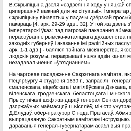
В.Скрыпіцына дзеля «садзеяння ходу уніяцкай с
цяперашняй важнай для яе сітуацыі». Імператар
Скрыпіцыну вінаватых у падачы дзёрзкай просьб
пакараць [4, арк. 29-29 адв., 32]. У той жа дзень з
імператарскі ўказ: пад пагрозай пакарання абме
перасоўванне рымска-каталіцкага духавенства п
заходніх губерняў і аказанне імі рэлігійных паслуг
арк. 1-1 адв.] - баяліся тайнага місіянерства, як
людскія розумы, перакрывалі яшчэ адзін канал 
незадавальнення «ўз'яднаннем».
На чарговае пасяджэнне Сакрэтнага камітэта, я
Пецярбургу 4 студзеня 1839 г., запрасілі і генера
смаленскага, віцебскага і магілёўскага Дзякава, 
віленскага, гродзенскага, беластоцкага і мінскаг
Прысутнічалі шэф жандараў генерал Бенкендорф
дзяржаўных маёмасцяў П.Кісялёў, міністр унутра
Д.Блудаў, обер-пракурор Сінода Пратасаў. Абмяр
выпрацаваную Сакрэтным камітэтам інструкцыю. 
дараваныя генерал-губернатарам асаблівыя прав