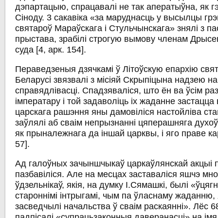
дэпартацыю, спрацавалі не так аператыўна, як г
Сіноду. 3 сакавіка «за маруднасць у высылцы грэк
святароў Мараўскага і Стульчынскага» знялі з п
прыстава, зрабілі строгую вымову членам Дрысе
суда [4, арк. 154].
Пераведзеныя дзячкамі ў Літоўскую епархію свя
Беларусі звязвалі з місіяй Скрыпіцына надзею н
справядлівасці. Спадзяваліся, што ён ва ўсім ра
імператару і той задаволіць іх жаданне застацца в
царскага рашэння яны дамовіліся настойліва ста
заўлялі аб сваім непрызнанні цяперашняга духоў
як прыналежнага да іншай царквы, і яго праве кара
57].
Ад галоўных зачыншчыкаў царкаўлянскай акцыі 
пазбавіліся. Але на месцах заставаліся яшчэ мног
ўдзельнікаў, якія, на думку І.Сямашкі, былі «ўцяг
староннімі інтрыгамі, чым па ўласнаму жаданню, 
засведчылі начальства ў сваім раскаянні». Лёс 68
падпісалі «супрацьзаконныя даверанасці» на імя І