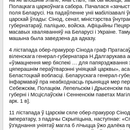
на яе апошнім этапе, яны сталі, так бы мовіць, 
Полацкага царкоўнага сабора. Пачалася «зачыстк
поля Беларусі. На падаўленне уніі мабілізавалі 
царскай ўлады: Сінод, сенат, міністэрства ўнутра
губернатараў, паліцыю, войска. Афіцыйны Пецярб
масавых хваляванняў на Беларусі і Украіне. Таму
машына была заведзена да адказу.
4 лістапада обер-пракурор Сінода граф Пратаса
віленскага генерал-губернатара Н.Далгарукава 
«ўзмацнення мер бяспекі … для папярэджвання
цяперашнім пераўтварэнні уніяцкай царквы», аса
Беластоцкай вобласці. Беларускага генерал-губ
інфармаваў пра неабходнасць прыняцця мер пер
Себежскім, Полацкім. Лепельскім і Дрысенскім п
губерні і Мсціслаўскім і Сенненскім паветах Магіл
арк. 1 в].
11 лістапада ў Царскім сяле обер-пракурор Сіно
імператару, з падачы Скрыпіцына, наступнае: «С
ўз'яднання уніятаў магла б лічыцца ўжо далёка п