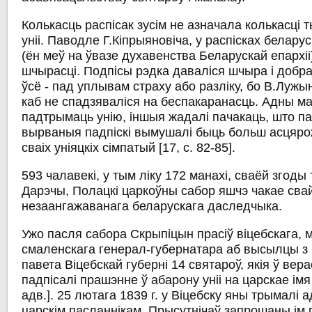
Колькасць распісак зусім не азначала колькасці т
уніі. Паводле Г.Кіпрыяновіча, у распісках белару
(ён меў на ўвазе духавенства Беларускай епархіі
шчырасці. Подпісы рэдка даваліся шчыра і добра
ўсё - пад уплывам страху або разліку, бо В.Лужы
каб не спадзяваліся на беспакаранасць. Адны м
падтрымаць унію, іншыя жадалі пачакаць, што па
вырваныя падпіскі вымушалі быць больш асцяро
сваіх уніяцкіх сімпатый [17, c. 82-85].
593 чалавекі, у тым ліку 172 манахі, сваёй згоды т
Дарэчы, Полацкі царкоўны сабор яшчэ чакае сва
незаангажаванага беларускага даследчыка.
Ужо пасля сабора Скрыпіцын прасіў віцебскага, м
смаленскага генерал-губернатара аб высылцы з
павета Віцебскай губерні 14 святароў, якія ў вера
падпісалі прашэнне ў абарону уніі на царскае імя 
адв.]. 25 лютага 1839 г. у Віцебску яны трымалі 
царскім пасланнікам. Прысутнічаў запрошаны ім 