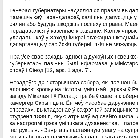
Генерал-губернатары надзяляліся правам выдал
памешчыкаў і арандатараў, калі яны дапусцяць у 
сялян або будуць шкодзіць поспеху справы. Маён
перадаваліся ў казённае кіраванне. Калі ж «прыс
уладальнікаў у Заходнім краі акажацца шкоднай»,
дэпартаваць у расійскія губерні, якія не мяжуюць 
Пра ўсе свае захады адносна духоўных і свецкіх
губернатары павінны былі інфармаваць міністэр
спраў і Сінод [12, арк. 1 адв.-7].
Незадоўга да гістарычнага сабора, які павінен б
апошнюю кропку на гісторыі уніяцкай царквы ў Ра
загаду Мікалая І ў Полацк прыбыў саветнік обер
камергер Скрыпіцын. Ён меў «асобае даручэнне п
справах», выкладзенае ў сакрэтнай запісцы-інстр
студзеня 1839 г., якую атрымаў ад свайго шэфа. 
за настроямі грэка-уніяцкага духавенства, - пат
інструкцыя. - Звяртаць пастаянную ўвагу на супр
могуць быць ад памешчыкаў і лацінскага духаве