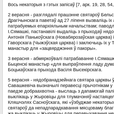
Вось некаторыя з гэтых запісаў [7, арк. 19, 28, 54, 
2 верасня - разглядалі прашэнне святароў Бельск
Драгічынскага паветаў ад 27 ліпеня вызваліць іх
патрабуемых епархіяльным начальствам; павод
І.Сямашкі, пастанавілі выдаліць з прыходаў ня
Антонія Панькоўскага (Новабярозаўская царква) 
Гаворскага (Чыжэўская царква) і заключыць іх у 
манастыр для «зацвярджэння ў пакоры».
3 верасня - абмяркоўвалі патрабаванне І.Сямашкі
Быценскі манастыр «для выпраўлення ладу дума
Боцькаўскага прыхода Васіля Высекірскага.
5 верасня - нядобранадзейнага святара царквы 
Савашкевіча вызначылі перавесці прычэтнікам у 
паедзе добраахвотна - выслаць з дапамогай пал
выклікаць у Жыровіцы для тлумачэняў настаяце
Кляшчэлях Сасноўскага, які «ўзбуджае некатор
святароў да непадпарадкавання мясцоваму благ
жа выклікаць у Жыровіцы для перавыхавання не