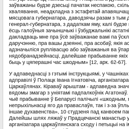
заўважаны будзе дзесьці пачатак неспакою, схіл
хвалявання, неадкладна з эстафетай апавяшчаць
мясцовага губернатара, даводзячы разам з тым 
генерал-губернатара, з дадаткам яму, калі будзе
ёсць галоўныя зачыншчыкі і ўзбуджальнікі аста
дакладваць мне пра ўсё заўважанае вамі па ўск
даручэнню, пра вашы дзеянні, пра асобаў, якія а
адзначыліся руплівасцю або заўважаныя ва ўпарт
нядобранадзейнасці, далейшае прабыванне якіх 
быць у цяперашні час шкодным» [12, арк. 62-67].
У адпаведнасці з гэтымі інструкцыямі, у Чашніках
адправілі ў Полацк Івана Ігнатовіча, арганізатара
Царкаўлянах. Кіраваў арыштам - адпаведна знач
вядомы змагар з уніятамі падпалкоўнік Агатонаў.
чыё прабыванне ў Беларусі палічылі «шкодным, я
непрыхільнасці яго да праваслаўя, так і з-за ўпл
іншае духавенства», 10 студзеня пад канвоем па
Далейшы шлях ляжаў у Прадцечанскі манастыр у
арганізатара царкаўлянскага сходу і петыцыі на 