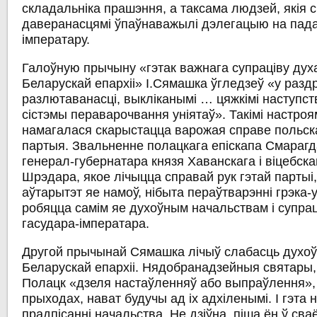
складальніка прашэння, а таксама людзей, якія с
даверанасцямі ўпаўнаважылі дэлегацыю на пада
імператару.
Галоўную прычыну «гэтак важнага супраціву дух
Беларускай епархіі» І.Сямашка ўгледзеў «у раздр
разлютаванасці, выкліканымі … цяжкімі наступс
сістэмы пераварочвання уніятаў». Такімі настроя
намагалася скарыстацца варожая справе польск
партыя. Звальненне полацкага епіскапа Смарагд
генерал-губернатара князя Хаванскага і віцебск
Шрэдара, якое лічыцца справай рук гэтай партыі
аўтарытэт яе намоў, нібыта пераўтварэнні грэка-
робяцца самім яе духоўным начальствам і супра
гасудара-імператара.
Другой прычынай Сямашка лічыў слабасць духоў
Беларускай епархіі. Нядобранадзейныя святары, 
Полацк «дзеля настаўленняў або выпраўлення», 
прыходах, нават будучы ад іх адхіленымі. І гэта
прадпісанні начальства. Не дзіўна, піша ён ў св