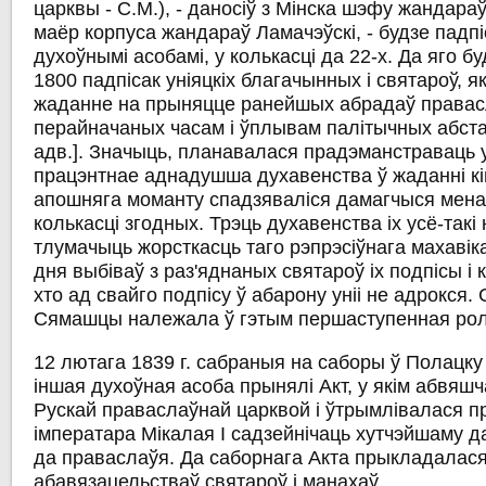
царквы - С.М.), - даносіў з Мінска шэфу жандар
маёр корпуса жандараў Ламачэўскі, - будзе пад
духоўнымі асобамі, у колькасці да 22-х. Да яго б
1800 падпісак уніяцкіх благачынных і святароў, я
жаданне на прыняцце ранейшых абрадаў правас
перайначаных часам і ўплывам палітычных абставі
адв.]. Значыць, планавалася прадэманстраваць 
працэнтнае аднадушша духавенства ў жаданні кі
апошняга моманту спадзяваліся дамагчыся менав
колькасці згодных. Трэць духавенства іх усё-такі 
тлумачыць жорсткасць таго рэпрэсіўнага махавіка
дня выбіваў з раз'яднаных святароў іх подпісы і к
хто ад свайго подпісу ў абарону уніі не адрокся.
Сямашцы належала ў гэтым першаступенная рол
12 лютага 1839 г. сабраныя на саборы ў Полацку 
іншая духоўная асоба прынялі Акт, у якім абвяшч
Рускай праваслаўнай царквой і ўтрымлівалася п
імператара Мікалая І садзейнічаць хутчэйшаму д
да праваслаўя. Да саборнага Акта прыкладалася
абавязацельстваў святароў і манахаў.