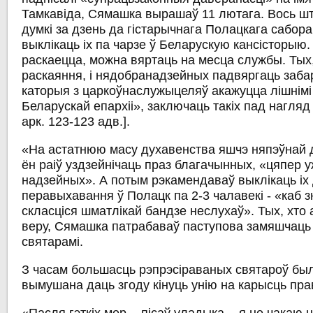
Тамкавіда, Сямашка вырашаў 11 лютага. Вось шт
думкі за дзень да гістарычнага Полацкага сабора
выклікаць іх па чарзе ў Беларускую кансісторыю.
раскаецца, можна вяртаць на месца службы. Тых,
раскаяння, і нядобранадзейных падвяргаць забар
каторыя з царкоўнаслужыцеляў акажуцца лішнімі
Беларускай епархіі», заключаць такіх пад нагляд
арк. 123-123 адв.].
«На астатнюю масу духавенства яшчэ няпэўнай 
ён раіў уздзейнічаць праз благачынных, «цяпер у
надзейных». А потым рэкамендаваў выклікаць іх
перавыхавання ў Полацк па 2-3 чалавекі - «каб 
скласціся шматлікай бандзе неслухаў». Тых, хто 
веру, Сямашка патрабаваў паступова замяшчаць
святарамі.
З часам большасць рэпрэсіраваных святароў был
вымушана даць згоду кінуць унію на карысць пра