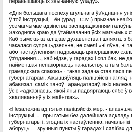
перавышаюць іх звычайную ўладу».
«Для большага поспеху агульнага ўз'яднання уні
ў той інструкцыі, - ён (урад - С.М.) прызнае неа
усемагчымае адзінства распараджэнням галоўны
Заходняга краю да ўтаймавання ўсіх магчымых 
Каб рымска-каталіцкае духавенства і шляхта, з б
чакалася супрацьдзеянне, не смелі «ні яўна, ні т
або настаўленнямі падрываць цяперашнюю схіль
ўз'яданння…, каб нідзе, у гарадах і сялібах, не д
найменшая непакорнасць начальству, а тым бол
грамадскага спакою» - такая задача ставілася п
губернатарамі. Ажыццяўляць паліцэйскі нагляд 
абавязалі саміх паноў і арандатараў, якіх належ
ўсю «адказнасць, якой яны падвяргаюць сябе ў 
хваляванняў у іх маёнтках».
«Незалежна ад гэтых паліцэйскіх мер, - апавяшч
інструкцыі, - і пры гэтым без далейшага адкладу
губернатары і, згодна іх настаўленню, начальнік
абяруць … зручныя пункты ў гарадах і сялібах д