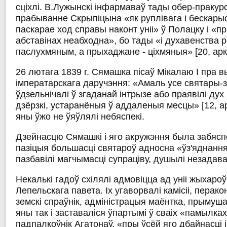
сціхлі. В.Лужынскі інфармаваў тады обер-пракур
прабыванне Скрыпіцына «як руплівага і бескары
паскарае ход справы наконт уніі» ў Полацку і «п
абставінах неабходна», бо тады «і духавенства 
паслухмяным, а прыхаджане - ціхмяныя» [20, арк.
26 лютага 1839 г. Сямашка пісаў Мікалаю І пра 
імператарскага даручэння: «Амаль усе святары-з
ўдзельнічалі ў згаданай інтрызе або праявілі ду
дзёрзкі, устаранёныя ў аддаленыя месцы» [12, арк
яны ўжо не ўяўлялі небяспекі.
Дзейнасцю Сямашкі і яго акружэння была забяс
пазіцыя большасці святароў адносна «ўз'яднанн
пазбавілі магчымасці супраціву, душылі незадав
Некалькі гадоў схілялі адмовіцца ад уніі жыхаро
Лепельскага павета. Іх угаворвалі камісіі, перак
земскі спраўнік, адміністрацыя маёнтка, прымуш
яны так і заставаліся ўпартымі ў сваіх «памылка
падпалкоўнік Агатонаў, «пры ўсёй яго дбайнасці і