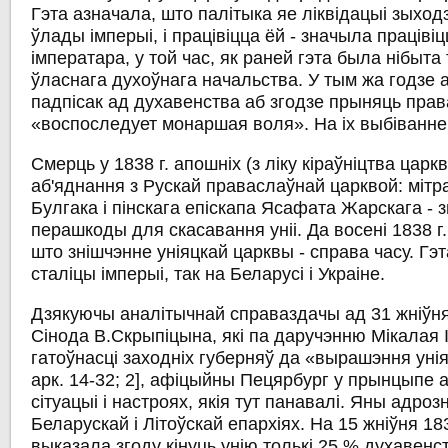
Гэта азначала, што палітыка яе ліквідацыі зыхо
ўлады імперыі, і працівіцца ёй - значыла працівіц
імператара, у той час, як раней гэта была нібыта
ўласнага духоўнага начальства. У тым жа годзе а
падпісак ад духавенства аб згодзе прыняць права
«воспоследует монаршая воля». На іх выбіванне
Смерць у 1838 г. апошніх (з ліку кіраўніцтва царк
аб'яднання з Рускай праваслаўнай царквой: міт
Булгака і пінскага епіскапа Ясафата Жарскага - 
перашкоды для скасавання уніі. Да восені 1838 г
што знішчэнне уніяцкай царквы - справа часу. Гэт
сталіцы імперыі, так на Беларусі і Украіне.
Дзякуючы аналітычнай справаздачы ад 31 жніўня 
Сінода В.Скрыпіцына, які па даручэнню Мікалая 
гатоўнасці заходніх губерняў да «вырашэння унія
арк. 14-32; 2], афіцыйны Пецярбург у прынцыпе 
сітуацыі і настроях, якія тут панавалі. Яны адрозн
Беларускай і Літоўскай епархіях. На 15 жніўня 18
выказала згоду кінуць унію толькі 25 % духавенст