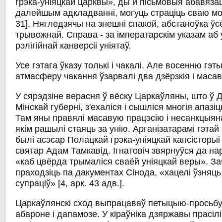
грэка-уніяцкай царквы», ды й пісьмовыя абавяза
далейшым адкладванні, могуць страціць сваю моц 
31]. Нягледзячы на знешні спакой, абстаноўка ў
трывожнай. Справа - за імператарскім указам аб
рэлігійнай канверсіі уніятаў.
Усе гэтага ўказу толькі і чакалі. Але восенню гэты
атмасферу чакання ўзарвалі два дзёрзкія і маса
У сярэдзіне верасня ў вёску Царкаўляны, што ў 
Мінскай губерні, з'ехаліся і сышліся многія апаз
Там яны правялі масавую працэсію і несанкцыян
якім рашылі стаяць за унію. Арганізатарамі гэтай
былі асэсар Полацкай грэка-уніяцкай кансісторыі І
святар Адам Тамкавід. Ігнатовіч звярнуўся да нар
«каб цвёрда трымаліся сваёй уніяцкай веры». За
праходзіць па дакументах Сінода, «хацелі ўзняць
супраціў» [4, арк. 43 адв.].
Царкаўлянскі сход выпрацаваў петыцыю-просьбу
абароне і дапамозе. У кіраўніка дзяржавы прасіл