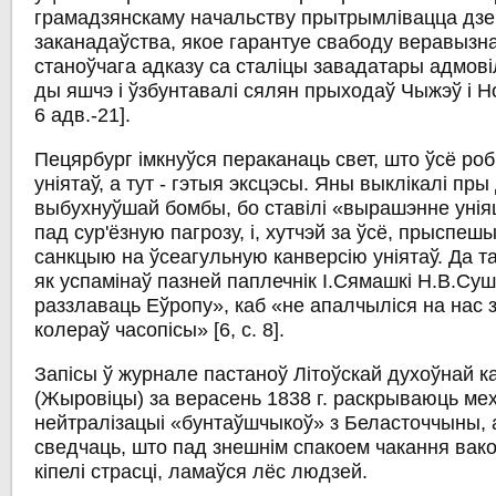
грамадзянскаму начальству прытрымлівацца дз
заканадаўства, якое гарантуе свабоду веравызна
станоўчага адказу са сталіцы завадатары адмові
ды яшчэ і ўзбунтавалі сялян прыходаў Чыжэў і Но
6 адв.-21].
Пецярбург імкнуўся пераканаць свет, што ўсё роб
уніятаў, а тут - гэтыя эксцэсы. Яны выклікалі пр
выбухнуўшай бомбы, бо ставілі «вырашэнне унія
пад сур'ёзную пагрозу, і, хутчэй за ўсё, прыспе
санкцыю на ўсеагульную канверсію уніятаў. Да та
як успамінаў пазней паплечнік І.Сямашкі Н.В.Суш
раззлаваць Еўропу», каб «не апалчыліся на нас 
колераў часопісы» [6, с. 8].
Запісы ў журнале пастаноў Літоўскай духоўнай к
(Жыровіцы) за верасень 1838 г. раскрываюць ме
нейтралізацыі «бунтаўшчыкоў» з Беласточчыны, 
сведчаць, што пад знешнім спакоем чакання вак
кіпелі страсці, ламаўся лёс людзей.