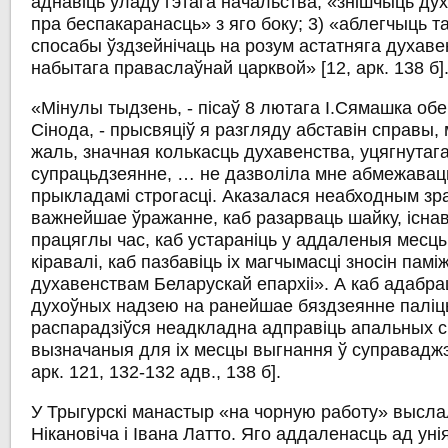
аднавіць уладу гэтага начальства; «знішчыць дух
пра беспакаранасць» з яго боку; 3) «аблегчыць т
спосабы ўздзейнічаць на розум астатняга духаве
набытага праваслаўнай царквой» [12, арк. 138 б]
«Мінулы тыдзень, - пісаў 8 лютага І.Сямашка об
Сінода, - прысвяціў я разгляду абставін справы,
жаль, значная колькасць духавенства, уцягнутага
супрацьдзеянне, … не дазволіла мне абмежавацц
прыкладамі строгасці. Аказалася неабходным зр
важнейшае ўражанне, каб разарваць шайку, існа
працяглы час, каб устараніць у аддаленыя месцы
кіравалі, каб пазбавіць іх магчымасці зносін паміж
духавенствам Беларускай епархіі». А каб адабра
духоўных надзею на ранейшае бяздзеянне паліцы
распарадзіўся неадкладна адправіць апальных с
вызначаныя для іх месцы выгнання ў суправаджэн
арк. 121, 132-132 адв., 138 б].
У Трыгурскі манастыр «на чорную работу» высла
Нікановіча і Івана Латто. Яго аддаленасць ад уні