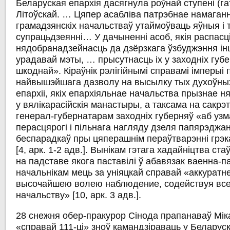
Беларуская епархія дасягнула роўнай ступені (гат
Літоўскай. … Цяпер асабліва патрэбнае намаган
грамадзянскіх начальстваў утаймоўваць яўныя і
супрацьдзеянні… У дачыненні асоб, якія распас
нядобранадзейнасць да дзёрзкага ўзбуджэння і
урадавай мэты, … прысутнасць іх у заходніх губ
шкоднай». Кіраўнік рэлігійнымі справамі імперыі 
найвышэйшага дазволу на высылку тых духоўны
епархіі, якіх епархіяльнае начальства прызнае 
у вялікарасійскія манастыры, а таксама на сакрэ
генерал-губернатарам заходніх губерняў «аб уз
перасцярогі і пільнага нагляду дзеля папярэдж
беспарадкаў пры цяперашнім пераўтварэнні грэк
[4, арк. 1-2 адв.]. Вынікам гэтага хадайніцтва ста
на падставе якога паставілі ў абавязак ваенна-
начальнікам мець за уніяцкай справай «аккуратн
высочайшею волею наблюдение, содействуя вс
начальству» [10, арк. 3 адв.].
28 снежня обер-пракурор Сінода прапанаваў Міка
«справай 111-ці» зноў камандзіраваць у Беларус