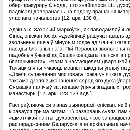
обер-пракурору Сінода, што знайшлося 111 духоў
падпісалі даверанасць на падачу прашэння імпе
уласнага начальства [12, арк. 138 б].
Адзін з іх, Захарый Маркоўскі, як паведамляў 4 
Сінод епіскап Іосіф, «дзейнічаў рашуча і амаль 
звольнены яшчэ ў мінулым годзе ад Чашніцкага 
пасады благачыннага. Пій Перабіла звольнены т
падобныя ўчынкі ад Бешанковіцкага Ільінскага п
благачыннага». Разам з настаяцелем Дварэцкай 
Тачыцкім яны «маюць моцны і шкодны ўплыў на 
«Дзеля супакаення мясцовага грэка-уніяцкага ду
таксама дзеля выкаранення сярод яго духа ўпарт
Сямашка палічыў за лепшае ўпячы згаданых трох 
манастыры [12, арк. 123-123 адв.].
Распраўляючыся з апазіцыянерамі, епіскап, як ён
кіраваўся трыма мэтамі: 1) разарваць сувязі пам
«шматлікай партыі духавенства, якое запрацівіл
распараджэнням Беларускага епархіяльнага нача