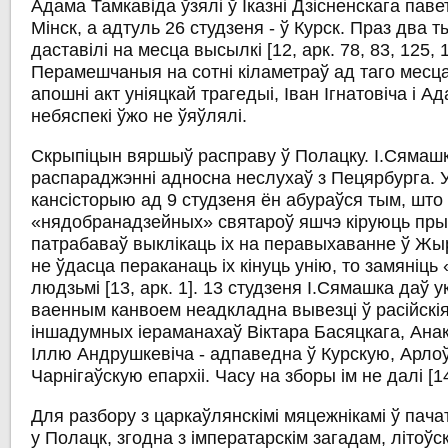
Адама Тамкавіда ўзялі ў Іказні Дзісненскага павет
Мінск, а адтуль 26 студзеня - ў Курск. Праз два т
даставілі на месца высылкі [12, арк. 78, 83, 125, 1
Перамешчаныя на сотні кіламетраў ад таго месц
апошні акт уніяцкай трагедыі, Іван Ігнатовіча і А
небяспекі ўжо не ўяўлялі.
Скрыпіцын вяршыў расправу ў Полацку. І.Сямаш
распараджэнні адносна неслухаў з Пецярбурга. У
кансісторыю ад 9 студзеня ён абураўся тым, што
«нядобранадзейных» святароў яшчэ кіруюць пры
патрабаваў выклікаць іх на перавыхаванне ў Жыро
не ўдасца пераканаць іх кінуць унію, то замяніц
людзьмі [13, арк. 1]. 13 студзеня І.Сямашка даў 
ваенным канвоем неадкладна вывезці ў расійск
іншадумных іераманахаў Віктара Басяцкага, Анак
Іллю Андрушкевіча - адпаведна ў Курскую, Арлоў
Чарнігаўскую епархіі. Часу на зборы ім не далі [14,
Для разбору з царкаўлянскімі мяцежнікамі ў пач
у Полацк, згодна з імператарскім загадам, літоўск