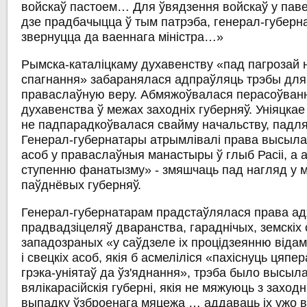
войскаў пастоем… Для ўвядзення войскаў у павет
дзе прадбачыцца ў тым патрэба, генерал-губерн
звернуцца да ваеннага міністра…»
Рымска-каталіцкаму духавенству «пад пагрозай
спагнання» забаранялася адпраўляць трэбы для у
праваслаўную веру. Абмяжоўвалася перасоўванн
духавенства ў межах заходніх губерняў. Уніяцкае
не падпарадкоўвалася свайму начальству, падл
Генерал-губернатары атрымлівалі права высыла
асоб у праваслаўныя манастыры ў глыб Расіі, а 
ступенню фанатызму» - змяшчаць пад нагляд у 
паўднёвых губерняў.
Генерал-губернатарам прадстаўлялася права ад
прадвадзіцеляў дваранства, гараднічых, земскіх 
западозраных «у саўдзеле іх процідзеянню віда
і свецкіх асоб, якія б асмеліліся «пахіснуць цяп
грэка-уніятаў да ўз'яднання», трэба было высыла
вялікарасійскія губерні, якія не мяжуюць з заходн
выпадку ўзброенага мяцежа … аддаваць іх ужо в