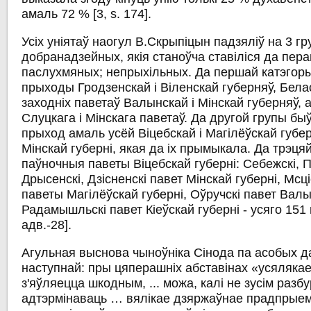
амаль 72 % [3, s. 174].
Усіх уніятаў наогул В.Скрыпіцын падзяліў на 3 гр
добранадзейных, якія станоўча ставіліся да пер
паслухмяных; непрыхільных. Да першай катэгоры
прыходы Гродзенскай і Віленскай губерняў, Бела
заходніх паветаў Валынскай і Мінскай губерняў, а
Слуцкага і Мінскага паветаў. Да другой групы б
прыход амаль усёй Віцебскай і Магілёўскай губерн
Мінскай губерні, якая да іх прымыкала. Да трэця
паўночныя паветы Віцебскай губерні: Себежскі, По
Дрысенскі, Дзісненскі павет Мінскай губерні, Мсці
паветы Магілёўскай губерні, Оўручскі павет Валы
Радамышльскі павет Кіеўскай губерні - усяго 151 
адв.-28].
Агульная выснова чыноўніка Сінода па асобых 
наступнай: пры цяперашніх абставінах «усяляк
з'яўляецца шкодным, ... можа, калі не зусім разб
адтэрмінаваць … вялікае дзяржаўнае прадпрые