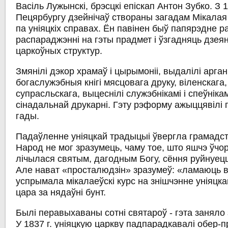
Васіль Лужынскі, брэсцкі епіскап Антон Зубко. З 1
Пецярбургу дзейнічаў створаны загадам Мікалая 
па уніяцкіх справах. Ён павінен быў папярэдне р
распараджэнні на гэты прадмет і ўзгадняць дзеян
царкоўных структур.
Змянілі дэкор храмаў і цырымоніі, выдалілі арган
богаслужэбныя кнігі мясцовага друку, віленскага,
супрасльскага, выцеснілі служэбнікамі і спеўніка
сінадальнай друкарні. Гэту рэформу ажыццявілі
гады.
Падаўленне уніяцкай традыцыі ўвергла грамадст
Народ не мог зразумець, чаму тое, што яшчэ ўчо
лічылася святым, дагодным Богу, сёння руйнуецц
Але нават «просталюдзін» зразумеў: «ламаюць 
успрымала мікалаеўскі курс на знішчэнне уніяцк
цара за нядаўні бунт.
Былі перавыхаваны сотні святароў - гэта заняло
У 1837 г. уніяцкую царкву падпарадкавалі обер-п