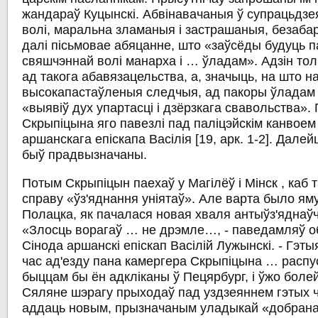
жандараў Куцынскі. Абвінавачаныя ў супрацьдзе
волі, маральна зламаныя і застрашаныя, безаба
далі пісьмовае абяцанне, што «заўсёды будуць 
свяшчэннай волі манарха і … ўладам». Адзін тол
ад такога абавязацельства, а, значыць, на што на
высокапастаўленыя следчыя, ад пакоры ўладам 
«выявіў дух упартасці і дзёрзкага свавольства»
Скрыпіцына яго павезлі пад паліцэйскім канвоем
аршанскага епіскапа Васілія [19, арк. 1-2]. Дале
быў прадвызначаны.
Потым Скрыпіцын паехаў у Магілёў і Мінск , каб
справу «ўз'яднання уніятаў». Але варта было ям
Полацка, як пачалася новая хваля антыўз'яднаў
«Злосць ворагаў … не дрэмле…, - паведамляў о
Сінода аршанскі епіскап Васілій Лужынскі. - Гэты
час ад'езду пана камергера Скрыпіцына … распусц
быццам бы ён адкліканы ў Пецярбург, і ўжо боле
Сяляне шэрагу прыходаў пад уздзеяннем гэтых ч
аддаць новым, прызначаным уладыкай «добран