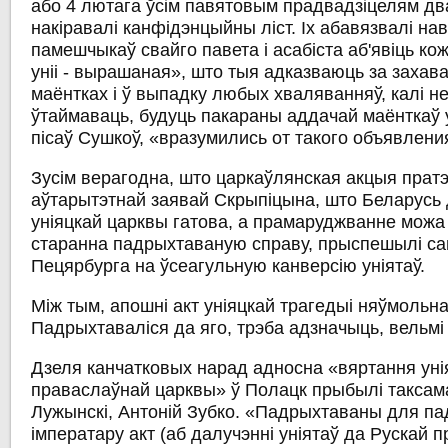
або 4 лютага ўсім павятовым прадвадзіцелям д
накіравалі канфідэнцыйны ліст. Іх абавязвалі нав
памешчыкаў свайго павета і асабіста аб'явіць ко
уніі - вырашаная», што тыя адказваюць за захава
маёнтках і ў выпадку любых хваляванняў, калі не 
ўтаймаваць, будуць пакараны аддачай маёнткаў у
пісаў Сушкоў, «вразумились от такого объявления» 
Зусім верагодна, што царкаўлянская акцыя пратэ
аўтарытэтнай заявай Скрыпіцына, што Беларусь 
уніяцкай царквы гатова, а прамаруджванне можа
старанна падрыхтаваную справу, прыспешылі с
Пецярбурга на ўсеагульную канверсію уніятаў.
Між тым, апошні акт уніяцкай трагедыі няўмольна
Падрыхтаваліся да яго, трэба адзначыць, вельмі
Дзеля канчатковых нарад адносна «вяртання уні
праваслаўнай царквы» ў Полацк прыбылі таксама
Лужынскі, Антоній Зубко. «Падрыхтаваны для па
імператару акт (аб далучэнні уніятаў да Рускай 