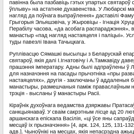
павінна была пазбавіць гэтых упартых святароў
ўплыву» на астатняе духавенства. У Любарскі м
нагляд да поўнага выпраўлення» даставілі Фаму
Грыгорыя Эльяшэвіча, у Жыровіцы - Ігнація Хруцк
Перабілу часова, «да асобага распараджэння», 
манастыр «пад нагляд настаяцеля і паліцыі». Усл
туды павезлі Івана Тачыцкага.
Руплівасцю Сямашкі высылцы з Беларускай епар
святароў, якія далі І.Ігнатовічу і А.Тамкавіду да
прашэння імператару. Адны былі адпраўлены ў Л
для назначэння на пасады прычэтніка «пры раз
настаяцелях», другія - заключаны ў аддаленыя 
манастыры, размешчаныя паміж праваслаўным н
трэція - высланы ў манастыры Расіі.
Кіраўнік духоўнага ведамства дзяржавы Пратаса
санкцыянаваў. У сваім сакрэтным лісце ад 20 лют
аршанскага епіскапа Васілія, «ці ўсе яны сапра
месцаў іх прызначэння» [4, арк. 124, 125, 131-132
адв.]. Чыноўнікі на месцах, якія непасрэдна ажы