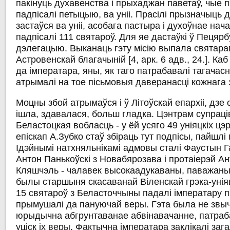
пакінуць духавенства і прыхаджан паветаў, чые п
падпісалі петыцыю, ва уніі. Прасілі прызначыць д
застаўся ва уніі, асобага пастыра і духоўнае на
падпісалі 111 святароў. Для яе дастаўкі ў Пецяр
дэлегацыю. Выканаць гэту місію выпала святара
Астровенскай благачыній [4, арк. 6 адв., 24.]. Ка
да імператара, яны, як таго патрабавалі тагачас
атрымалі на тое пісьмовыя даверанасці кожнага з
Моцны збой атрымаўся і ў Літоўскай епархіі, дзе 
ішла, здавалася, больш гладка. Цэнтрам супраці
Беластоцкая вобласць - у ёй усяго 49 уніяцкіх цэр
епіскап А.Зубко стаў збіраць тут подпісы, пайшл
Ідэйнымі натхняльнікамі адмовы сталі Фаустын Г
Антон Панькоўскі з Новабярозава і протаіерэй Ан
Кляшчэль - чалавек высокаадукаваны, паважаны
былы старшыня скасаванай Віленскай грэка-уніяц
15 святароў з Беласточчыны падалі імператару пр
прымушалі да пануючай веры. Гэта была не звыч
юрыдычна абгрунтаванае абвінавачанне, патраб
уціск іх веры. Фактычна імператара заклікалі заг