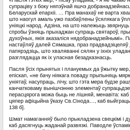
«Пасля гэткіх мер, - пісаў уладыка, - я не чакаю 
супраціву з боку няпэўнай яшчэ добранадзейнасц
Беларускай епархіі. … Пра манахаў не варта хв
што наогул амаль ужо пазбаўлены ўсялякага ўпл
уніяцкі народ. Адзіна, на што належыць звярнуць
спробы ўзняць прыхаджан супраць святароў, пр
духоўных, якія аказаліся нядобранадзейнымі». 
настаўляў далей Сямашка, праз прадвадзіцеляў
папярэдзіць, што хваляванні сялян у іхніх улада
разглядацца як іх уласная безадказнасць.
Пасля ўсіх прынятых і плануемых да ўжытку мер,
епіскап, «не бачу ніякага поваду прыпыняць мя
уніятаў, насупраць, лічу, што гэта мера будзе ра
канчатковаму вынішчэнню элементаў супрацьдзея
перасцярога можа быць не лішняй, менавіта: ка
цяпер афіцыйна ўказу Св.Сінода…, каб выйграць 
138 б].
Шмат намаганняў было прыкладзена свецкімі і д
каб дасягнуць жаданай развязкі. Паводле ўспамі