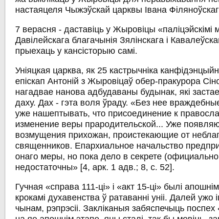
настаяцеля Чыжэўскай царквы Івана Філяноўскаг
7 верасня - даставіць у Жыровіцы «паліцэйскімі 
Давілейскага благачынія Зялінскага і Кавалеўска
прыехаць у кансісторыю самі.
Уніяцкая царква, як 25 кастрычніка канфідэнцый
епіскап Антоній з Жыровіцаў обер-пракурора Сін
нагадвае нанова адбудаваны будынак, які заста
даху. Дах - гэта воля ўраду. «Без нее враждебн
уже нашептывать, что присоединение к правосл
изменение веры прародительской... Уже появля
возмущения прихожан, проистекающие от небла
священников. Епархиальное начальство предпр
онаго меры, но пока дело в секрете (официально
недостаточны» [4, арк. 1 адв.; 8, с. 52].
Гучная «справа 111-ці» і «акт 15-ці» былі апошн
крокамі духавенства ў ратаванні уніі. Далей ужо 
чынам, рэпрэсіі. Закліканыя забяспечыць поспех