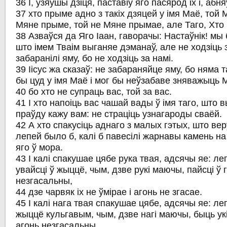
36 І, узяўшы дзіця, паставіў яго пасярод іх і, абн
37 хто прыме адно з такіх дзяцей у імя Маё, той 
Мяне прыме, той не Мяне прымае, але Таго, Хто
38 Азваўся да Яго Іаан, гаворачы: Настаўнік! мы
што імем Тваім выганяе дэманаў, але не ходзіць з
забаранілі яму, бо не ходзіць за намі.
39 Іісус жа сказаў: не забараняйце яму, бо няма т
бы цуд у імя Маё і мог бы неўзабаве зняважыць 
40 бо хто не супраць вас, той за вас.
41 І хто напоіць вас чашай вады ў імя таго, што
праўду кажу вам: не страціць узнагароды сваёй.
42 А хто спакусіць аднаго з малых гэтых, што ве
лепей было б, калі б павесілі жарнавы камень на 
яго ў мора.
43 І калі спакушае цябе рука твая, адсячы яе: л
увайсці ў жыццё, чым, дзве рукі маючы, пайсці ў г
незгасальны,
44 дзе чарвяк іх не ўмірае і агонь не згасае.
45 І калі нага твая спакушае цябе, адсячы яе: ле
жыццё кульгавым, чым, дзве нагі маючы, быць укі
агонь незгасальны,