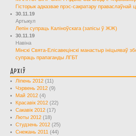
Гісторык адказвае прэс-сакратару праваслаўнай ц
30.11.19
Артыкул
Лепін супраць Каліноўскага (запісы ў ЖЖ)
30.11.19
Навіна
Мінскі Свята-Елісавецінскі манастыр ініцыяваў зб
супраць прапаганды ЛГБТ
Архіў
Ліпень 2012
(11)
Чэрвень 2012
(9)
Май 2012
(4)
Красавік 2012
(22)
Сакавік 2012
(17)
Люты 2012
(18)
Студзень 2012
(25)
Снежань 2011
(44)