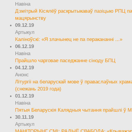
Навіна
Дзмітрый Кісялёў раскрытыкаваў пазіцыю РПЦ па
мацярынству
09.12.19
Артыкул
Каліноўскі: «Я злачынец не па перакананні ...»
06.12.19
Навіна
Прайшло чарговае паседжанне сіноду БПЦ
04.12.19
Анонс
Літургіі на беларускай мове ў праваслаўных храм
(снежань 2019 года)
01.12.19
Навіна
Пятыя Беларускія Калядныя чытання прайшлі ў М
30.11.19
Артыкул
МАНІТОРЫНГ СМІ: РАДЫЁ СВАБОДА: «Крыважэрн