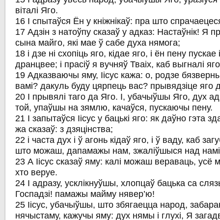
віталі Яго.
16 І спытаўся Ён у кніжнікаў: пра што спрачаецеся
17 Адзін з натоўпу сказаў у адказ: Настаўнік! Я 
сына майго, які мае ў сабе духа нямога;
18 і дзе ні схопіць яго, кідае яго, і ён пену пускае 
дранцвее; і прасіў я вучняў Тваіх, каб выгналі яг
19 Адказваючы яму, Іісус кажа: о, родзе бязверны
вамі? дакуль буду цярпець вас? прывядзіце яго 
20 І прывялі таго да Яго. І, убачыўшы Яго, дух ад
той, упаўшы на зямлю, качаўся, пускаючы пену.
21 І запытаўся Іісус у бацькі яго: як даўно гэта з
жа сказаў: з дзяцінства;
22 і часта дух і ў агонь кідаў яго, і ў ваду, каб заг
што можаш, дапамажы нам, зжаліўшыся над намі
23 А Іісус сказаў яму: калі можаш вераваць, усё 
хто веруе.
24 І адразу, усклікнуўшы, хлопцаў бацька са сляз
Госпадзі! памажы майму нявер’ю!
25 Іісус, убачыўшы, што збягаецца народ, забара
нячыстаму, кажучы яму: дух нямы і глухі, Я загад