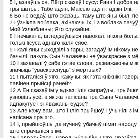
5 І, азваўшыся, Пётр сказаў Іісусу: Равві! добра 
тры шатры, Табе адзін, Маісею адзін і адзін Іліі.
6 Бо не ведаў, што сказаць, таму што яны былі п
7 І ўзнікла воблака, ахінаючы іх, і з воблака пачу
Мой Узлюблены; Яго слухайце.
8 І нечакана, агледзеўшыся навокал, нікога боль
толькі Іісуса аднаго каля сябе.
9 І калі яны сыходзілі з гары, загадаў ім нікому н
бачылі, пакуль Сын Чалавечы не ўваскрэсне з м
10 І захавалі ў сабе гэтае слова, разважаючы мі
значыць “уваскрэснуць” з мёртвых?
11 І пыталіся ў Яго, кажучы: як гэта кніжнікі гавор
павінен прыйсці раней?
12 А Ён сказаў ім у адказ: Ілія сапраўды, прыйш
узновіць усё; а як жа напісана пра Сына Чалаве
адпакутуе і зняважаны будзе?
13 Але кажу вам, што і Ілія прыйшоў, і ўчынілі з ім
напісана пра яго.
14 І, прыйшоўшы да вучняў, убачыў шмат народу ва
што спрачаліся з імі.
15 І адразу ўвесь народ, убачыўшы Яго, уразіўся