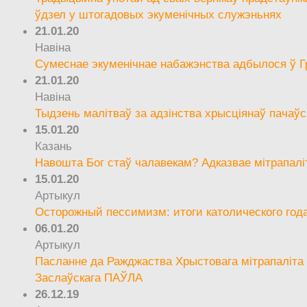
ўдзел у штогадовых экуменічных служэньнях
21.01.20
Навіна
Сумеснае экуменічнае набажэнства адбылося ў Г
21.01.20
Навіна
Тыдзень малітваў за адзінства хрысціянаў пачаўс
15.01.20
Казань
Навошта Бог стаў чалавекам? Адказвае мітрапалі
15.01.20
Артыкул
Осторожный пессимизм: итоги католического год
06.01.20
Артыкул
Пасланне да Ражджаства Хрыстовага мітрапаліта 
Заслаўскага ПАЎЛА
26.12.19