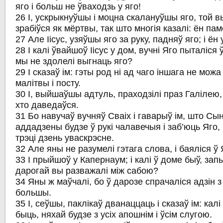
яго і больш не ўваходзь у яго!
26 І, ускрыкнуўшы і моцна скалануўшы яго, той в
зрабіўся як мёртвы, так што многія казалі: ён пам
27 Але Іісус, узяўшы яго за руку, падняў яго; і ён 
28 І калі ўвайшоў Іісус у дом, вучні Яго пыталіся
мы не здолелі выгнаць яго?
29 І сказаў ім: гэты род ні ад чаго іншага не можа
малітвы і посту.
30 І, выйшаўшы адтуль, праходзілі праз Галілею, 
хто даведаўся.
31 Бо навучаў вучняў Сваіх і гаварыў ім, што С
аддадзены будзе ў рукі чалавечыя і заб’юць Яго, і
трэці дзень уваскрэсне.
32 Але яны не разумелі гэтага слова, і баяліся ў
33 І прыйшоў у Капернаум; і калі ў доме быў, запы
дарогай вы разважалі між сабою?
34 Яны ж маўчалі, бо ў дарозе спрачаліся адзін з
большы.
35 І, сеўшы, паклікаў дванаццаць і сказаў ім: кал
быць, няхай будзе з усіх апошнім і ўсім слугою.