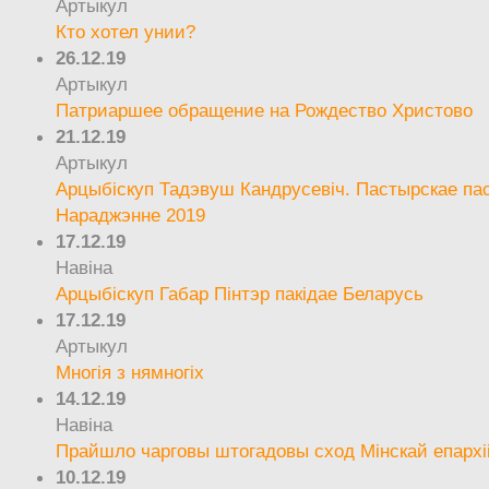
Артыкул
Кто хотел унии?
26.12.19
Артыкул
Патриаршее обращение на Рождество Христово
21.12.19
Артыкул
Арцыбіскуп Тадэвуш Кандрусевіч. Пастырскае па
Нараджэнне 2019
17.12.19
Навіна
Арцыбіскуп Габар Пінтэр пакідае Беларусь
17.12.19
Артыкул
Многія з нямногіх
14.12.19
Навіна
Прайшло чарговы штогадовы сход Мінскай епархі
10.12.19