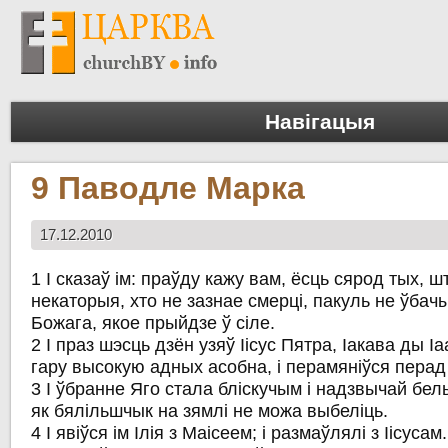
Навігацыя
9 Паводле Марка
17.12.2010
1 І сказаў ім: праўду кажу вам, ёсць сярод тых, шт
некаторыя, хто не зазнае смерці, пакуль не ўбач
Божага, якое прыйдзе ў сіле.
2 І праз шэсць дзён узяў Іісус Пятра, Іакава ды Іаа
гару высокую адных асобна, і перамяніўся перад 
3 І ўбранне Яго стала бліскучым і надзвычай белым
як бялільшчык на зямлі не можа выбеліць.
4 І явіўся ім Ілія з Маісеем; і размаўлялі з Іісусам.