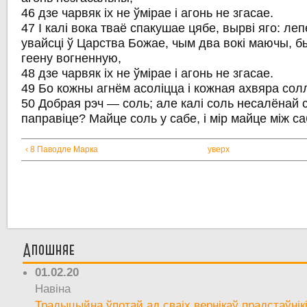
46 дзе чарвяк іх не ўмірае і агонь не згасае.
47 І калі вока тваё спакушае цябе, вырві яго: ле
увайсці ў Царства Божае, чым два вокі маючы, б
геену вогненную,
48 дзе чарвяк іх не ўмірае і агонь не згасае.
49 Бо кожны агнём асоліцца і кожная ахвяра сол
50 Добрая рэч — соль; але калі соль несалёнай 
паправіце? Майце соль у сабе, і мір майце між с
‹ 8 Паводле Марка
уверх
Апошняе
01.02.20
Навіна
Традыцыйна ўпотай ад сваіх вернікаў прадстаўнік