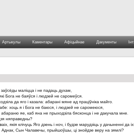
Артыкулы
Каментары
Афіцыйнае
Дакументы
Ін
а заўсёды маліцца і не падаць духам,
які Бога не баяўся і людзей не саромеўся.
одзіла да яго і казала: абарані мяне ад праціўніка майго.
абе: хоць я і Бога не баюся, і людзей не саромеюся,
, абараню яе, каб яна не прыходзіла бясконца і не дакучала мне.
ддзя няправедны?
іх, якія клічуць Яго дзень і ноч, і будзе марудзіць у дачыненні да і
х. Аднак, Сын Чалавечы, прыйшоўшы, ці знойдзе веру на зямлі?