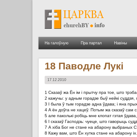
На галоўную
Пра партал
Навіны
18 Паводле Лукі
17.12.2010
1 Сказаў жа Ён ім і прытчу пра тое, што трэб
2 кажучы: у адным горадзе быў нейкі суддзя, 
3 І была ў тым горадзе адна ўдава; і яна прых
4 А ён доўга не хацеў. Потым жа сказаў сам с
5 але паколькі робіць мне клопат гэтая ўдава
6 І сказаў Гасподзь: чуеце, што гаворыць су
7 А хіба Бог не стане на абарону выбраных Сва
8 Кажу вам, што Ён хутка стане на абарону і