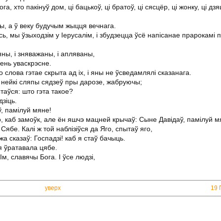
га, хто пакінуў дом, ці бацькоў, ці братоў, ці сясцёр, ці жонку, ці дз
ты, а ў веку будучым жыцця вечнага.
ось, мы ўзыходзім у Іерусалім, і збудзецца ўсё напісанае прарокамі
ны, і зняважаны, і апляваны,
зень уваскрэсне.
ло слова гэтае скрыта ад іх, і яны не ўсведамлялі сказанага.
, нейкі сляпы сядзеў пры дарозе, жабруючы;
таўся: што гэта такое?
дзіць.
ў, памілуй мяне!
го, каб замоўк, але ён яшчэ мацней крычаў: Сыне Давідаў, памілуй м
Сябе. Калі ж той наблізіўся да Яго, спытаў яго,
а сказаў: Госпадзі! каб я стаў бачыць.
ая ўратавала цябе.
Ім, славячы Бога. І ўсе людзі,
уверх
19 