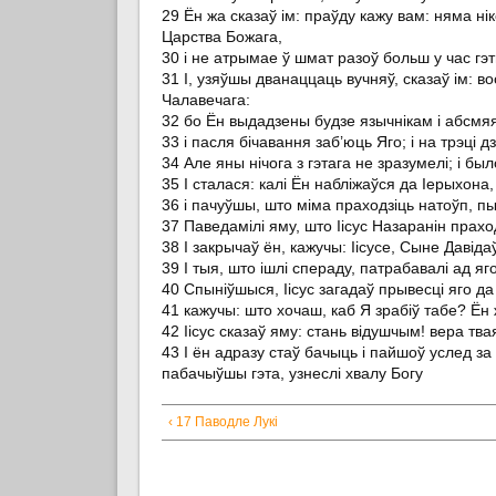
29 Ён жа сказаў ім: праўду кажу вам: няма ніко
Царства Божага,
30 і не атрымае ў шмат разоў больш у час гэ
31 І, узяўшы дванаццаць вучняў, сказаў ім: в
Чалавечага:
32 бо Ён выдадзены будзе язычнікам і абсмяя
33 і пасля бічавання заб’юць Яго; і на трэці д
34 Але яны нічога з гэтага не зразумелі; і бы
35 І сталася: калі Ён набліжаўся да Іерыхона
36 і пачуўшы, што міма праходзіць натоўп, пы
37 Паведамілі яму, што Іісус Назаранін прахо
38 І закрычаў ён, кажучы: Іісусе, Сыне Давіда
39 І тыя, што ішлі спераду, патрабавалі ад я
40 Спыніўшыся, Іісус загадаў прывесці яго да 
41 кажучы: што хочаш, каб Я зрабіў табе? Ён ж
42 Іісус сказаў яму: стань відушчым! вера тв
43 І ён адразу стаў бачыць і пайшоў услед за 
пабачыўшы гэта, узнеслі хвалу Богу
‹ 17 Паводле Лукі