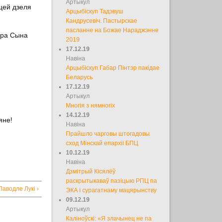
Артыкул
яцей дзеля
Арцыбіскуп Тадэвуш
Кандрусевіч. Пастырскае
пасланне на Божае Нараджэнне
 пра Сына
2019
17.12.19
Навіна
Арцыбіскуп Габар Пінтэр пакідае
Беларусь
17.12.19
Артыкул
Многія з нямногіх
14.12.19
яне!
Навіна
Прайшло чарговы штогадовы
сход Мінскай епархіі БПЦ
10.12.19
Навіна
Дзмітрый Кісялёў
раскрытыкаваў пазіцыю РПЦ па
Паводле Лукі ›
ЭКА і сурагатнаму мацярынству
09.12.19
Артыкул
Каліноўскі: «Я злачынец не па