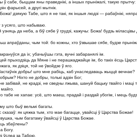
ы ў сабе, быццам яны праведнікі, а іншых прыніжалі, такую прытчу:
зін фарысей, а другі мытнік.
Божа! дзякую Табе, што я не такі, як іншыя людзі — рабаўнікі, няп
 з усяго, што набываю.
 узняць да неба, а біў сябе ў грудзі, кажучы: Божа! будзь міласцівы
льш апраўданы, чым той: бо кожны, хто ўзвышае сябе, будзе прыніж
крануўся да іх; убачыўшы гэта, вучні забаранялі ім.
дзяцей прыходзіць да Мяне і не перашкаджайце ім, бо такіх ёсць Царс
ага, як дзіця, той не ўвойдзе ў яго.
: Настаўнік добры! што мне рабіць, каб унаследаваць жыццё вечнае?
обрым? Ніхто не добры, толькі адзін Бог;
е забівай, не крадзі, не сведчы лжыва, шануй бацьку твайго і маці 
 майго.
го табе не хапае: усё, што маеш, прадай і раздай убогім, і мець буд
аму што быў вельмі багаты.
 сказаў: як цяжка тым, хто мае багацце, увайсці ў Царства Божае!
 вушка, чым багатаму ўвайсці ў Царства Божае.
быць збаўлены?
а Богу.
лі ўслед за Табою.