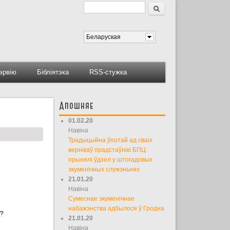
Пошук
Форма пошуку
Беларуская
тэрвію
Бібліятэка
RSS-стужка
Апошняе
01.02.20
Навіна
Традыцыйна ўпотай ад сваіх
вернікаў прадстаўнікі БПЦ
прынялі ўдзел у штогадовых
экуменічных служэньнях
21.01.20
Навіна
Сумеснае экуменічнае
набажэнства адбылося ў Гродна
х?
21.01.20
Навіна