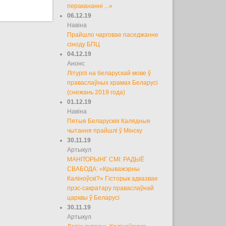
перакананні ...»
06.12.19
Навіна
Прайшло чарговае паседжанне
сіноду БПЦ
04.12.19
Анонс
Літургіі на беларускай мове ў
праваслаўных храмах Беларусі
(снежань 2019 года)
01.12.19
Навіна
Пятыя Беларускія Калядныя
чытання прайшлі ў Мінску
30.11.19
Артыкул
МАНІТОРЫНГ СМІ: РАДЫЁ
СВАБОДА: «Крыважэрны
Каліноўскі?» Гісторык адказвае
прэс-сакратару праваслаўнай
царквы ў Беларусі
30.11.19
Артыкул