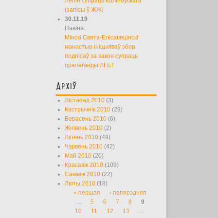
Лепін супраць Каліноўскага
(запісы ў ЖЖ)
30.11.19
Навіна
Мінскі Свята-Елісавецінскі
манастыр ініцыяваў збор
подпісаў за закон супраць
прапаганды ЛГБТ
Архіў
Лістапад 2010
(3)
Кастрычнік 2010
(29)
Верасень 2010
(6)
Жнівень 2010
(2)
Ліпень 2010
(49)
Чэрвень 2010
(42)
Май 2010
(20)
Красавік 2010
(109)
Сакавік 2010
(22)
Люты 2010
(18)
« першая
‹ папярэдняя
Старонкі
…
5
6
7
8
9
10
11
12
13
…