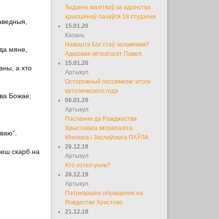
Тыдзень малітваў за адзінства
хрысціянаў пачаўся 18 студзеня
раведныя,
15.01.20
Казань
Навошта Бог стаў чалавекам?
 да мяне,
Адказвае мітрапаліт Павел.
15.01.20
аны, а хто
Артыкул
Осторожный пессимизм: итоги
католического года
тва Божае;
06.01.20
Артыкул
Пасланне да Ражджаства
Хрыстовага мітрапаліта
тваю”.
Мінскага і Заслаўскага ПАЎЛА
26.12.19
зеш скарб на
Артыкул
Кто хотел унии?
26.12.19
Артыкул
Патриаршее обращение на
Рождество Христово
21.12.19