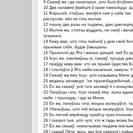
9 Сказаў жа і да некаторых, што былі ўпэўнен
10 Два чалавекі ўвайшлі ў храм памаліцца: ад
11 Фарысей, стаўшы, маліўся сам у сабе так: 
распуснікі, або як гэты мытнік:
12 пашчу два разы на тыдзень, даю дзесяціну
13 Мытнік жа, стоячы воддаль, не смеў і вачэй
грэшнага.
14 Кажу вам, што гэты пайшоў у дом свой бо
прыніжае сябе, будзе ўзвышаны.
15 Прыносілі да Яго і малых дзяцей, каб Ён да
16 Іісус жа, паклікаўшы іх, сказаў: пусціце 
17 праўду кажу вам: хто не прыме Царства Бож
18 І спытаўся ў Яго нейкі начальнік, кажучы
19 Сказаў жа яму Іісус: што называеш Мяне д
20 ведаеш запаведзі: “не пралюбадзейнічай, н
21 Ён жа сказаў: усё гэта захаваў я з юнацтва
22 Пачуўшы гэта, Іісус сказаў яму: яшчэ адна
небе, і прыходзь, і ідзі за Мною.
23 Ён жа, пачуўшы гэта, моцна засмуціўся, т
24 Убачыўшы, што той моцна засмуціўся, Іісус
25 Бо лягчэй вярблюду прайсці праз ігольнае
26 І сказалі тыя, што чулі: хто ж тады можа 
27 Ён жа сказаў: немагчымае людзям магчым
28 І сказаў Пётр: вось, мы ўсё пакінулі і пайш