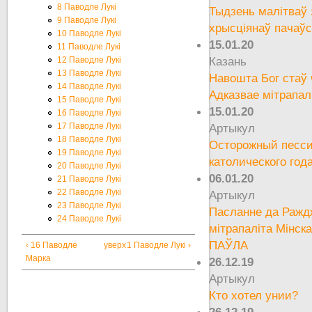
8 Паводле Лукі
Тыдзень малітваў 
9 Паводле Лукі
хрысціянаў пачаўс
10 Паводле Лукі
15.01.20
11 Паводле Лукі
Казань
12 Паводле Лукі
13 Паводле Лукі
Навошта Бог стаў
14 Паводле Лукі
Адказвае мітрапал
15 Паводле Лукі
15.01.20
16 Паводле Лукі
17 Паводле Лукі
Артыкул
18 Паводле Лукі
Осторожный песси
19 Паводле Лукі
католического год
20 Паводле Лукі
06.01.20
21 Паводле Лукі
22 Паводле Лукі
Артыкул
23 Паводле Лукі
Пасланне да Ражд
24 Паводле Лукі
мітрапаліта Мінска
ПАЎЛА
‹ 16 Паводле
уверх
1 Паводле Лукі ›
Марка
26.12.19
Артыкул
Кто хотел унии?