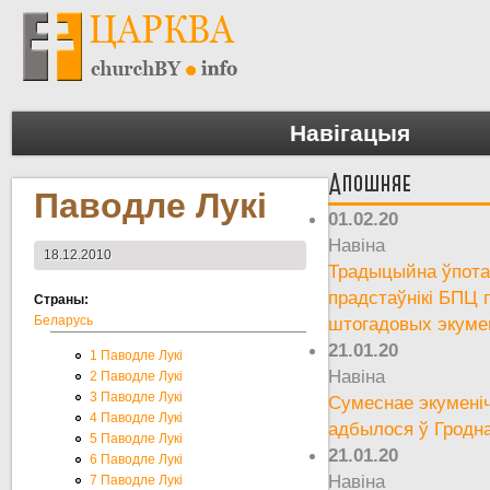
Навігацыя
Апошняе
Паводле Лукі
01.02.20
Навіна
18.12.2010
Традыцыйна ўпотай
прадстаўнікі БПЦ 
Страны:
Беларусь
штогадовых экуме
21.01.20
1 Паводле Лукі
Навіна
2 Паводле Лукі
3 Паводле Лукі
Сумеснае экумені
4 Паводле Лукі
адбылося ў Гродн
5 Паводле Лукі
21.01.20
6 Паводле Лукі
Навіна
7 Паводле Лукі