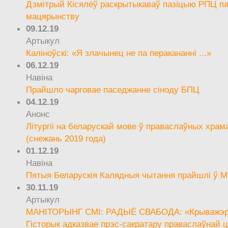
Дзмітрый Кісялёў раскрытыкаваў пазіцыю РПЦ па
мацярынству
09.12.19
Артыкул
Каліноўскі: «Я злачынец не па перакананні ...»
06.12.19
Навіна
Прайшло чарговае паседжанне сіноду БПЦ
04.12.19
Анонс
Літургіі на беларускай мове ў праваслаўных храм
(снежань 2019 года)
01.12.19
Навіна
Пятыя Беларускія Калядныя чытання прайшлі ў М
30.11.19
Артыкул
МАНІТОРЫНГ СМІ: РАДЫЁ СВАБОДА: «Крыважэрн
Гісторык адказвае прэс-сакратару праваслаўнай ц