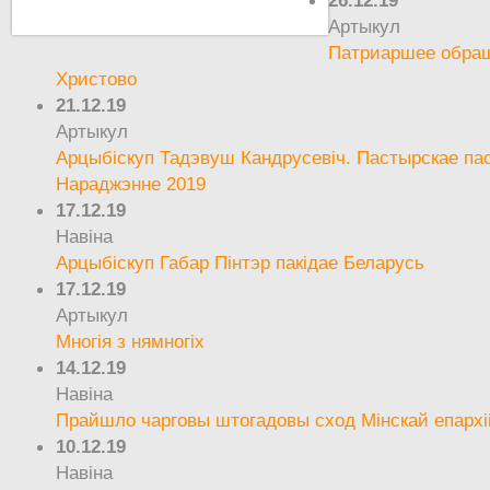
26.12.19
Артыкул
Патриаршее обращ
Христово
21.12.19
Артыкул
Арцыбіскуп Тадэвуш Кандрусевіч. Пастырскае па
Нараджэнне 2019
17.12.19
Навіна
Арцыбіскуп Габар Пінтэр пакідае Беларусь
17.12.19
Артыкул
Многія з нямногіх
14.12.19
Навіна
Прайшло чарговы штогадовы сход Мінскай епархі
10.12.19
Навіна