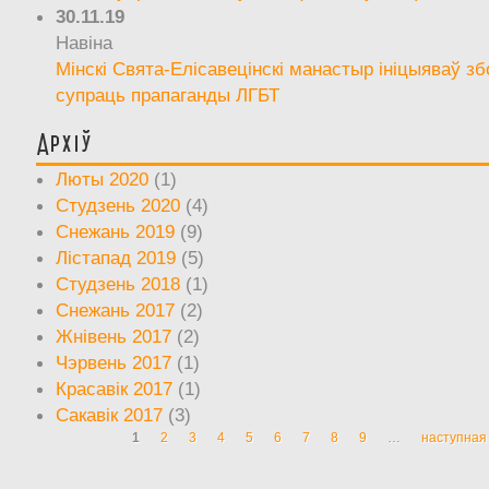
30.11.19
Навіна
Мінскі Свята-Елісавецінскі манастыр ініцыяваў зб
супраць прапаганды ЛГБТ
Архіў
Люты 2020
(1)
Студзень 2020
(4)
Снежань 2019
(9)
Лістапад 2019
(5)
Студзень 2018
(1)
Снежань 2017
(2)
Жнівень 2017
(2)
Чэрвень 2017
(1)
Красавік 2017
(1)
Сакавік 2017
(3)
1
2
3
4
5
6
7
8
9
…
наступная 
Старонкі