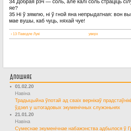
34 Добрая рэч — соль, але калі соль страціць сіл
яе?
35 Ні ў зямлю, ні ў гной яна непрыдатная: вон в
мае вушы, каб чуць, няхай чуе!
‹ 13 Паводле Лукі
уверх
Апошняе
01.02.20
Навіна
Традыцыйна ўпотай ад сваіх вернікаў прадстаўнік
ўдзел у штогадовых экуменічных служэньнях
21.01.20
Навіна
Сумеснае экуменічнае набажэнства адбылося ў Г