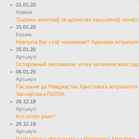
21.01.20
Навіна
Тыдзень малітваў за адзінства хрысціянаў пачаўс
15.01.20
Казань
Навошта Бог стаў чалавекам? Адказвае мітрапалі
15.01.20
Артыкул
Осторожный пессимизм: итоги католического год
06.01.20
Артыкул
Пасланне да Ражджаства Хрыстовага мітрапаліта 
Заслаўскага ПАЎЛА
26.12.19
Артыкул
Кто хотел унии?
26.12.19
Артыкул
Патриаршее обращение на Рождество Христово