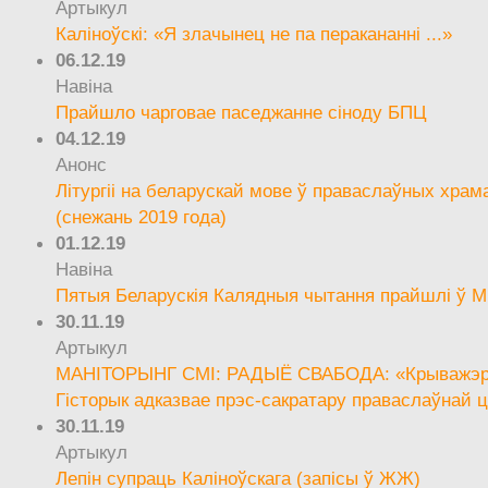
Артыкул
Каліноўскі: «Я злачынец не па перакананні ...»
06.12.19
Навіна
Прайшло чарговае паседжанне сіноду БПЦ
04.12.19
Анонс
Літургіі на беларускай мове ў праваслаўных храм
(снежань 2019 года)
01.12.19
Навіна
Пятыя Беларускія Калядныя чытання прайшлі ў М
30.11.19
Артыкул
МАНІТОРЫНГ СМІ: РАДЫЁ СВАБОДА: «Крыважэрн
Гісторык адказвае прэс-сакратару праваслаўнай ц
30.11.19
Артыкул
Лепін супраць Каліноўскага (запісы ў ЖЖ)