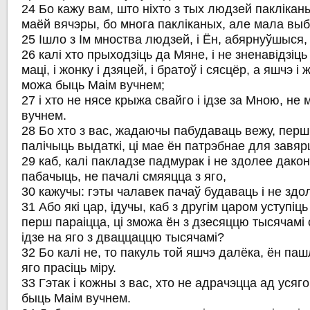
24 Бо кажу вам, што ніхто з тых людзей паклікан
маёй вячэры, бо многа пакліканых, але мала вы
25 Ішло з Ім мноства людзей, і Ён, абярнуўшыся, 
26 калі хто прыходзіць да Мяне, і не зненавідзіць
маці, і жонку і дзяцей, і братоў і сясцёр, а яшчэ і
можа быць Маім вучнем;
27 і хто не нясе крыжа свайго і ідзе за Мною, не
вучнем.
28 Бо хто з вас, жадаючы пабудаваць вежу, перш 
палічыць выдаткі, ці мае ён патрэбнае для завя
29 каб, калі пакладзе падмурак і не здолее дакон
пабачыць, не пачалі смяяцца з яго,
30 кажучы: гэты чалавек пачаў будаваць і не зд
31 Або які цар, ідучы, каб з другім царом уступіць
перш параіцца, ці зможа ён з дзесяццю тысячамі с
ідзе на яго з дваццаццю тысячамі?
32 Бо калі не, то пакуль той яшчэ далёка, ён па
яго прасіць міру.
33 Гэтак і кожны з вас, хто не адрачэцца ад усяг
быць Маім вучнем.