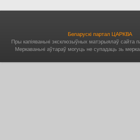
Беларускі партал ЦАРКВА
Пры капіяваньні эксклюзыўных матэрыялаў сайта п
Меркаваньні аўтараў могуць не супадаць зь мерка