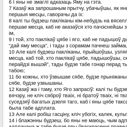
6 І яны не змаглі адказаць Яму на гэта.
7 Казаў жа запрошаным прытчу, убачыўшы, як я
першыя месцы, гаворачы да іх:
8 калі ты будзеш пакліканы кім-небудзь на вяселл
першае месца, каб не аказаўся хто пачэснейшы 
ім,
9 і той, хто паклікаў цябе і яго, каб не падышоў д
“дай яму месца”, і тады з сорамам пачнеш займа
10 Але калі будзеш пакліканы, прыйшоўшы, узля
месца, каб той, хто паклікаў цябе, падышоўшы, ск
перайдзі вышэй”, тады будзе табе гонар перад ты
табою;
11 бо кожны, хто ўзвышае сябе, будзе прыніжаны
сябе, будзе узвышаны.
12 Казаў жа і таму, хто Яго запрасіў: калі ты буд
вячэру, не кліч сяброў тваіх, ні братоў тваіх, ні тва
суседзяў багатых дзеля таго, каб і яны цябе такса
была табе адплата.
13 Але калі робіш гасціну, кліч убогіх, калек, кул
14 і блажэнны будзеш, бо яны не маюць, чым адп
адплачана ж табе будзе пры ўваскрасенні праве