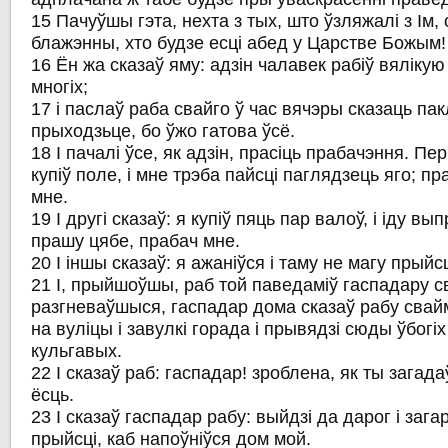
15 Пачуўшы гэта, нехта з тых, што ўзляжалі з Ім,
блажэнны, хто будзе есці абед у Царстве Божым!
16 Ён жа сказаў яму: адзін чалавек рабіў вялікую 
многіх;
17 і паслаў раба свайго ў час вячэры сказаць па
прыходзьце, бо ўжо гатова ўсё.
18 І пачалі ўсе, як адзін, прасіць прабачэння. Пе
купіў поле, і мне трэба пайсці паглядзець яго; п
мне.
19 І другі сказаў: я купіў пяць пар валоў, і іду вы
прашу цябе, прабач мне.
20 І іншы сказаў: я ажаніўся і таму не магу прыйсц
21 І, прыйшоўшы, раб той паведаміў гаспадару с
разгневаўшыся, гаспадар дома сказаў рабу свайм
на вуліцы і завулкі горада і прывядзі сюды ўбогіх і
кульгавых.
22 І сказаў раб: гаспадар! зроблена, як ты загада
ёсць.
23 І сказаў гаспадар рабу: выйдзі да дарог і зага
прыйсці, каб напоўніўся дом мой.