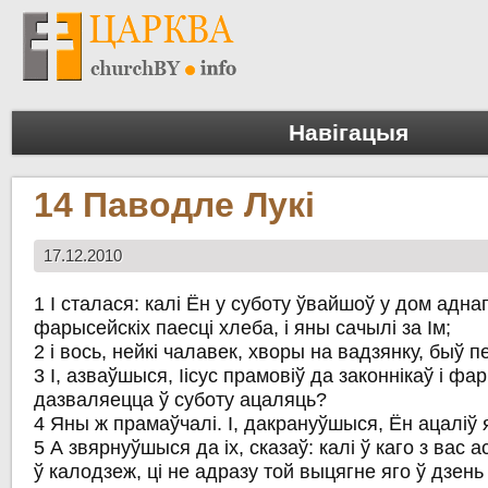
Навігацыя
14 Паводле Лукі
17.12.2010
1 І сталася: калі Ён у суботу ўвайшоў у дом адна
фарысейскіх паесці хлеба, і яны сачылі за Ім;
2 і вось, нейкі чалавек, хворы на вадзянку, быў п
3 І, азваўшыся, Іісус прамовіў да законнікаў і фа
дазваляецца ў суботу ацаляць?
4 Яны ж прамаўчалі. І, дакрануўшыся, Ён ацаліў я
5 А звярнуўшыся да іх, сказаў: калі ў каго з вас 
ў калодзеж, ці не адразу той выцягне яго ў дзень