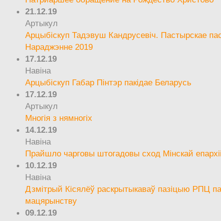
21.12.19
Артыкул
Арцыбіскуп Тадэвуш Кандрусевіч. Пастырскае па
Нараджэнне 2019
17.12.19
Навіна
Арцыбіскуп Габар Пінтэр пакідае Беларусь
17.12.19
Артыкул
Многія з нямногіх
14.12.19
Навіна
Прайшло чарговы штогадовы сход Мінскай епархі
10.12.19
Навіна
Дзмітрый Кісялёў раскрытыкаваў пазіцыю РПЦ па
мацярынству
09.12.19