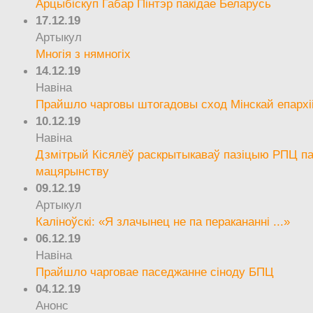
Арцыбіскуп Габар Пінтэр пакідае Беларусь
17.12.19
Артыкул
Многія з нямногіх
14.12.19
Навіна
Прайшло чарговы штогадовы сход Мінскай епархі
10.12.19
Навіна
Дзмітрый Кісялёў раскрытыкаваў пазіцыю РПЦ па
мацярынству
09.12.19
Артыкул
Каліноўскі: «Я злачынец не па перакананні ...»
06.12.19
Навіна
Прайшло чарговае паседжанне сіноду БПЦ
04.12.19
Анонс