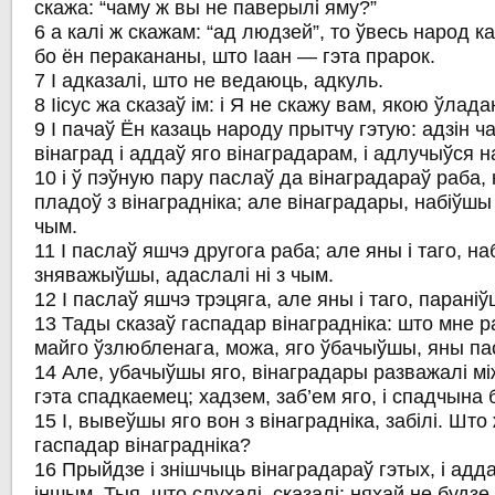
скажа: “чаму ж вы не паверылі яму?”
6 а калі ж скажам: “ад людзей”, то ўвесь народ к
бо ён перакананы, што Іаан — гэта прарок.
7 І адказалі, што не ведаюць, адкуль.
8 Іісус жа сказаў ім: і Я не скажу вам, якою ўлад
9 І пачаў Ён казаць народу прытчу гэтую: адзін ч
вінаград і аддаў яго вінаградарам, і адлучыўся на
10 і ў пэўную пару паслаў да вінаградараў раба, 
пладоў з вінаградніка; але вінаградары, набіўшы 
чым.
11 І паслаў яшчэ другога раба; але яны і таго, на
зняважыўшы, адаслалі ні з чым.
12 І паслаў яшчэ трэцяга, але яны і таго, параніў
13 Тады сказаў гаспадар вінаградніка: што мне 
майго ўзлюбленага, можа, яго ўбачыўшы, яны п
14 Але, убачыўшы яго, вінаградары разважалі мі
гэта спадкаемец; хадзем, заб’ем яго, і спадчына 
15 І, вывеўшы яго вон з вінаградніка, забілі. Што ж
гаспадар вінаградніка?
16 Прыйдзе і знішчыць вінаградараў гэтых, і адда
іншым. Тыя, што слухалі, сказалі: няхай не будзе 