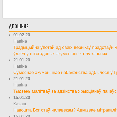
Апошняе
01.02.20
Навіна
Традыцыйна ўпотай ад сваіх вернікаў прадстаўнік
ўдзел у штогадовых экуменічных служэньнях
21.01.20
Навіна
Сумеснае экуменічнае набажэнства адбылося ў Г
21.01.20
Навіна
Тыдзень малітваў за адзінства хрысціянаў пачаўс
15.01.20
Казань
Навошта Бог стаў чалавекам? Адказвае мітрапалі
15.01.20