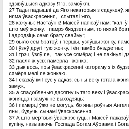
здзівіўшыся адказу Яго, замоўклі.
27 Тады падышлі да Яго некаторыя з садукеяў, я
няма ўваскрасення, і спыталі Яго,
28 кажучы: Настаўнік! Маісей напісаў нам: “калі ў
што меў жонку, і памрэ бяздзетным, то няхай бра
і адродзіць семя брату свайму”;
29 было сем братоў; і першы, узяўшы жонку, пам
30 і ўзяў другі тую жонку, і ён памёр бяздзетны;
31 і трэці ўзяў яе, і так усе сямёра; і не пакінулі д
32 пасля ж усіх памерла і жонка;
33 дык вось, пры ўваскрасенні катораму з іх буд
сямёра мелі яе жонкаю.
34 І сказаў ім Іісус у адказ: сыны веку гэтага жэн
замуж,
35 а спадобленыя дасягнуць таго веку і ўваскра
жэняцца і замуж не выходзяць;
36 і памерці ўжо не могуць, бо яны роўныя Анге
яны, будучы сынамі ўваскрасення.
37 А што мёртвыя ўваскрэснуць, і Маісей паказаў
купіну, называючы Госпада Богам Аўраама і Богам