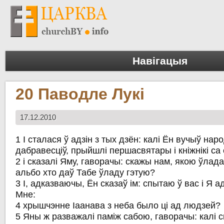
Навігацыя
20 Паводле Лукі
17.12.2010
1 І сталася ў адзін з тых дзён: калі Ён вучыў наро
дабравесціў, прыйшлі першасвятары і кніжнікі с
2 і сказалі Яму, гаворачы: скажы нам, якою ўлад
альбо хто даў Табе ўладу гэтую?
3 І, адказваючы, Ён сказаў ім: спытаю ў вас і Я а
Мне:
4 хрышчэнне Іаанава з неба было ці ад людзей?
5 Яны ж разважалі паміж сабою, гаворачы: калі ск