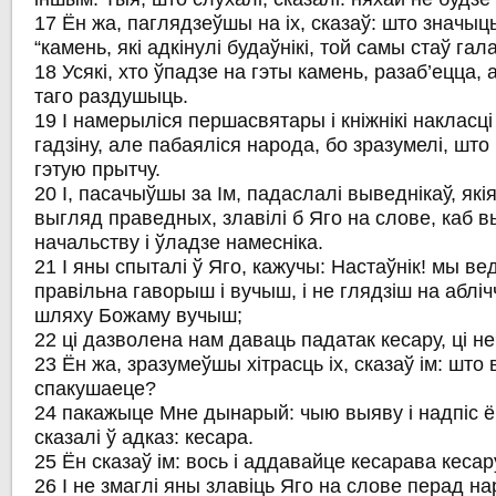
17 Ён жа, паглядзеўшы на іх, сказаў: што значыць
“камень, які адкінулі будаўнікі, той самы стаў га
18 Усякі, хто ўпадзе на гэты камень, разаб’ецца, 
таго раздушыць.
19 І намерыліся першасвятары і кніжнікі накласці 
гадзіну, але пабаяліся народа, бо зразумелі, што 
гэтую прытчу.
20 І, пасачыўшы за Ім, падаслалі выведнікаў, як
выгляд праведных, злавілі б Яго на слове, каб 
начальству і ўладзе намесніка.
21 І яны спыталі ў Яго, кажучы: Настаўнік! мы в
правільна гаворыш і вучыш, і не глядзіш на аблі
шляху Божаму вучыш;
22 ці дазволена нам даваць падатак кесару, ці н
23 Ён жа, зразумеўшы хітрасць іх, сказаў ім: што
спакушаеце?
24 пакажыце Мне дынарый: чыю выяву і надпіс 
сказалі ў адказ: кесара.
25 Ён сказаў ім: вось і аддавайце кесарава кесар
26 І не змаглі яны злавіць Яго на слове перад на