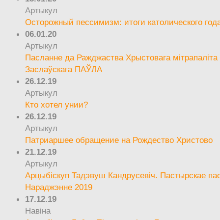
Артыкул
Осторожный пессимизм: итоги католического год
06.01.20
Артыкул
Пасланне да Ражджаства Хрыстовага мітрапаліта 
Заслаўскага ПАЎЛА
26.12.19
Артыкул
Кто хотел унии?
26.12.19
Артыкул
Патриаршее обращение на Рождество Христово
21.12.19
Артыкул
Арцыбіскуп Тадэвуш Кандрусевіч. Пастырскае па
Нараджэнне 2019
17.12.19
Навіна