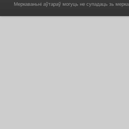
Меркаваньні аўтараў могуць не супадаць зь мерка