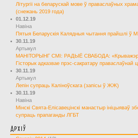
Літургіі на беларускай мове ў праваслаўных храм
(снежань 2019 года)
01.12.19
Навіна
Пятыя Беларускія Калядныя чытання прайшлі ў М
30.11.19
Артыкул
МАНІТОРЫНГ СМІ: РАДЫЁ СВАБОДА: «Крыважэрн
Гісторык адказвае прэс-сакратару праваслаўнай ц
30.11.19
Артыкул
Лепін супраць Каліноўскага (запісы ў ЖЖ)
30.11.19
Навіна
Мінскі Свята-Елісавецінскі манастыр ініцыяваў зб
супраць прапаганды ЛГБТ
Архіў