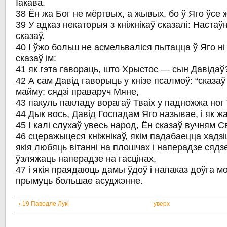
Іакава.
38 Ён жа Бог не мёртвых, а жывых, бо ў Яго ўсе
39 У адказ некаторыя з кніжнікаў сказалі: Настаў
сказаў.
40 І ўжо больш не асмельваліся пытацца ў Яго ні
сказаў ім:
41 як гэта гавораць, што Хрыстос — сын Давідаў
42 А сам Давід гаворыць у кнізе псалмоў: “сказа
майму: сядзі праваруч Мяне,
43 пакуль пакладу ворагаў Тваіх у падножжа ног 
44 Дык вось, Давід Госпадам Яго называе, і як ж
45 І калі слухаў увесь народ, Ён сказаў вучням С
46 сцеражыцеся кніжнікаў, якім падабаецца хадзіц
якія любяць вітанні на плошчах і наперадзе сядзец
ўзляжаць наперадзе на гасцінах,
47 і якія праядаюць дамы ўдоў і напаказ доўга м
прымуць большае асуджэнне.
‹ 19 Паводле Лукі
уверх