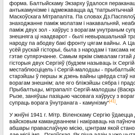
форма. Балтыйскаму Экзарху ўдалося пераканац
антыкамунізме і адмежавацца ад “патрыятычнай 
Маскоўскага Мітрапаліта. Па словах Дз.Паспялоў
знаходжанне паміж молатам і накавальняй, неа
паміж двух зол - хаўрус з ворагам унутраным су
знешняга ці наадварот - былі невырашальнай тр
народу па абодву бакі фронту цягам вайны. А Цар
усёй рускай гісторыі, была з народам і таксама
гэтае супярэчанне. Самым яркім сімвалам гэта
гісторыя двух Сергіяў (будзем называць іх Сергі
местаблюсціцель і Сергій-малодшы - прыбалтыйскі
старэйшы ў першы ж дзень вайны цвёрда стаў на
ворагам знешнім; але яго бліжэйшы сябра і прадс
Прыбалтыцы, мітрапаліт Сергій-малодшы (Васкра
Рызе, заняўшы пазіцыю часовага хаўрусу з вора
[41]
супраць ворага ўнутранага - камунізму”
.
У жніўні 1941 г. Мітр. Віленскаму Сергію ўдаецца
вайсковым камандваннем і накіраваць на паўноч
абшары праваслаўную місію, цэнтрам якой станові
дае місіі імя - Пскоўская. Як піша адзін з ужо ц