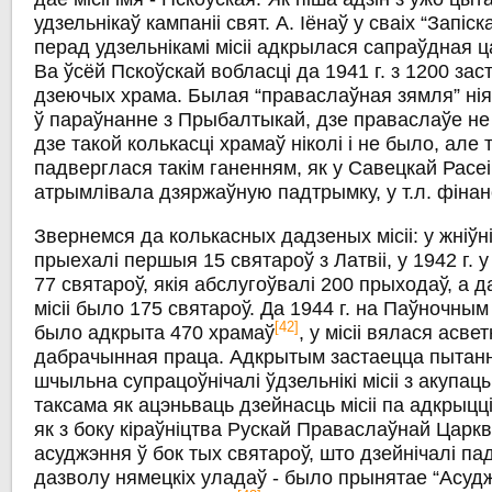
удзельнікаў кампаніі свят. А. Іёнаў у сваіх “Запіск
перад удзельнікамі місіі адкрылася сапраўдная ц
Ва ўсёй Пскоўскай вобласці да 1941 г. з 1200 зас
дзеючых храма. Былая “праваслаўная зямля” нія
ў параўнанне з Прыбалтыкай, дзе праваслаўе не
дзе такой колькасці храмаў ніколі і не было, але
падверглася такім ганенням, як у Савецкай Расеі,
атрымлівала дзяржаўную падтрымку, у т.л. фіна
Звернемся да колькасных дадзеных місіі: у жніўні
прыехалі першыя 15 святароў з Латвіі, у 1942 г. у
77 святароў, якія абслугоўвалі 200 прыходаў, а да
місіі было 175 святароў. Да 1944 г. на Паўночным
[42]
было адкрыта 470 храмаў
, у місіі вялася асвет
дабрачынная праца. Адкрытым застаецца пытанне
шчыльна супрацоўнічалі ўдзельнікі місіі з акупац
таксама як ацэньваць дзейнасць місіі па адкрыцці
як з боку кіраўніцтва Рускай Праваслаўнай Царк
асуджэння ў бок тых святароў, што дзейнічалі па
дазволу нямецкіх уладаў - было прынятае “Асуд