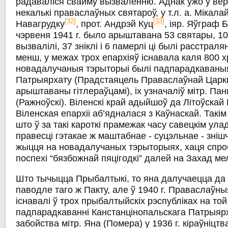
радаваліся свайму вызваленню. Аднак ужо ў вер
некалькі праваслаўных святароў, у т.л. а. Мікала
[32]
[33]
Навагрудку
, прот. Андрэй Куц
, іяр. Яўграф 
чэрвеня 1941 г. было арыштавана 53 святары, 10 
вызвалілі, 37 зніклі і 6 памерлі ці былі расстрал
менш, у межах трох епархіяў існавала каля 800 
новадалучаныя тэрыторыі былі падпарадкаваны
Патрыярхату (Прадстаяцель Праваслаўнай Цар
арыштаваны гітлераўцамі), іх узначаліў мітр. Па
(Ражноўскі). Віленскі край адыйшоў да Літоўскай Р
Віленская епархіі аб’ядналася з Каўнаскай. Такі
што ў за такі кароткі прамежак часу савецкім ул
правесці гэтакае ж маштабнае - суцэльнае - зніш
жыцця на новадалучаных тэрыторыях, хаця спро
поспехі “бязбожнай пяцігодкі” далей на Захад ме
Што тычыцца Прыбалтыкі, то яна далучаецца да
паводле таго ж Пакту, але ў 1940 г. Праваслаўн
існавалі ў трох прыбалтыйскіх рэспубліках на той
падпарадкаванні Канстанцінопальскага Патрыярха
забойства мітр. Яна (Помера) у 1936 г. кіраўніц