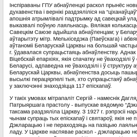
Інспіраваны ГПУ абнаўленцкі раскол прынёс нов
духавенства і вернікі раздзяліліся на “ціханаўцаў
апошнія атрымлівалі падтрымку ад савецкай ула
выказвалі поўную лаяльнасць. Вялікая колькасць
Савецкім Саюзе адыйшла абнаўленцам; у Белару
аўтарытэту мітр. Мельхіседэка (Паеўскага) і абвя
аўтаноміі Беларускай Царквы на большай частцы
г. ўдавалася супрацьстаяць абнаўленству. Аднак 
Віцебскай епархіях, якія спачатку не ўваходзілі 
Беларусі, адпаведна не ўваходзілі і ў структуру
Беларускай Царквы, абнаўленства досыць пашыр
высылкі перацярпелі тыя, хто супрацьстаяў абнаў
у заключэнні знаходзіцца 117 епіскапаў.
У такіх умовах мітрапаліт Сергій - намеснік Дагл
Патрыяршага прастолу - выпускае вядомую “Дэк
таксама раздзяліла Царкву. З 1927 г. рэпрэсіі н
чынам супраць тых епіскапаў і святароў, якія не
Дэкларацыю і не пераходзяць на пазіцыю лаяльн
ладу. У Царкве наспявае раскол - дэкларацыю 