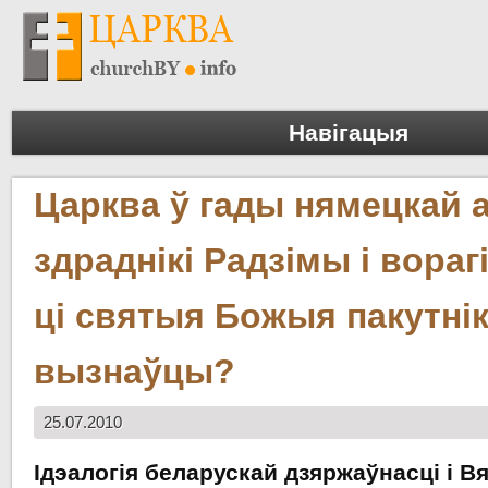
Навігацыя
Царква ў гады нямецкай 
здраднікі Радзімы і вораг
ці святыя Божыя пакутнікі
вызнаўцы?
25.07.2010
Ідэалогія беларускай дзяржаўнасці і В