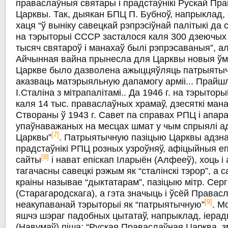
праваслаўныя святары і прадстаўнікі Рускай Пр
Царквы. Так, дыякан БПЦ П. Бубноў, напрыклад,
хаця “ў выніку савецкай рэпрэсіўнай палітыкі да 
на тэрыторыі СССР засталося каля 300 дзеючых 
тысяч святароў і манахаў былі рэпрэсаваныя”, ал
Айчынная вайна прынесла для Царквы новыя ўм
Царкве было дазволена ажыццяўляць патрыятыч
аказваць матэрыяльную дапамогу арміі... Прайш
І.Сталіна з мітрапалітамі.. Да 1946 г. на тэрыто
каля 14 тыс. праваслаўных храмаў, дзесяткі мана
Створаны ў 1943 г. Савет па справах РПЦ і апар
упаўнаважаных на месцах шмат у чым спрыялі 
[7]
Царквы”
. Патрыятычную пазіцыю Царквы адзна
прадстаўнікі РПЦ розных узроўняў, афіцыйныя е
[8]
сайты
і нават епіскап Іларыён (Алфееў), хоць і
тагачасны савецкі рэжым як “сталінскі тэрор”, а с
краіны называе “дыктатарам”, пазіцыю мітр. Серг
(Старагародскага), а гэта значыць і ўсёй Права
[9]
неакупаванай тэрыторыі як “патрыятычную”
. М
яшчэ шэраг падобных цытатаў, напрыклад, іера
(Навумаў) піша: “Руская Праваслаўная Царква, з