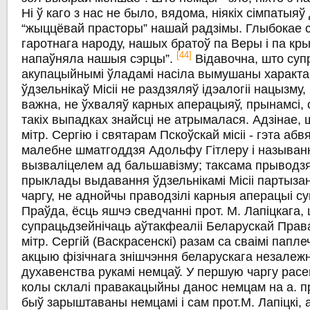
Ні ў каго з нас не было, вядома, ніякіх сімпатыяў
“жыццёвай прасторы” нашай радзімы. Глыбокае 
гаротнага народу, нашых братоў па Веры і па крыв
[44]
напаўняла нашыя сэрцы”.
Відавочна, што суп
акупацыйнымі ўладамі насіла вымушаны характар
ўдзельнікаў Місіі не раздзяляў ідэалогіі нацызму,
важна, не ўхваляў карных аперацыяў, прынамсі,
такіх выпадках знайсці не атрымалася. Адзінае, ш
мітр. Сергію і святарам Пскоўскай місіі - гэта аб
малебне шматгоддзя Адольфу Гітлеру і называн
вызваліцелем ад бальшавізму; таксама прыводз
прыклады выдавання ўдзельнікамі Місіі партыза
чаргу, не аднойчы праводзілі карныя аперацыі су
Праўда, ёсць яшчэ сведчанні прот. М. Лапіцкага,
супрацьдзейнічаць аўтакфеаліі Беларускай Пра
мітр. Сергій (Васкрасенскі) разам са сваімі папле
акцыю фізічнага знішчэння беларускага незалежн
духавенства рукамі немцаў. У першую чаргу расе
колы склалі правакацыйны данос немцам на а. пр
быў зарыштаваны немцамі і сам прот.М. Лапіцкі,