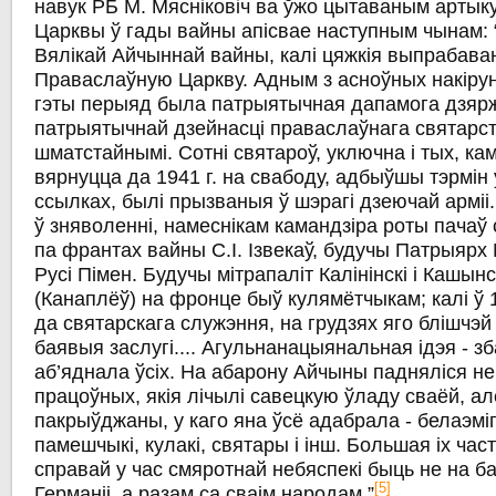
навук РБ М. Мясніковіч ва ўжо цытаваным артык
Царквы ў гады вайны апісвае наступным чынам: “
Вялікай Айчыннай вайны, калі цяжкія выпрабаван
Праваслаўную Царкву. Адным з асноўных накірун
гэты перыяд была патрыятычная дапамога дзярж
патрыятычнай дзейнасці праваслаўнага святарст
шматстайнымі. Сотні святароў, уключна і тых, ка
вярнуцца да 1941 г. на свабоду, адбыўшы тэрмін у
ссылках, былі прызваныя ў шэрагі дзеючай арміі
ў зняволенні, намеснікам камандзіра роты пачаў
па франтах вайны С.І. Ізвекаў, будучы Патрыярх 
Русі Пімен. Будучы мітрапаліт Калінінскі і Кашын
(Канаплёў) на фронце быў кулямётчыкам; калі ў 1
да святарскага служэння, на грудзях яго блішчэй
баявыя заслугі.... Агульнанацыянальная ідэя - з
аб’яднала ўсіх. На абарону Айчыны падняліся не
працоўных, якія лічылі савецкую ўладу сваёй, але
пакрыўджаны, у каго яна ўсё адабрала - белаэм
памешчыкі, кулакі, святары і інш. Большая іх час
справай у час смяротнай небяспекі быць не на ба
[5]
Германіі, а разам са сваім народам.”