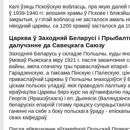
Калі ўзяць Пскоўскую вобласць, пра якую далей 
ў 1939-1940 гг. апошнія храмы ў Пскове і бліжэй
закрытыя, у гэтай вобласці не засталося амаль н
ніводнай царквы, са 1200 храмаў засталося да 19
Царква ў Заходняй Беларусі і Прыбал
далучэнне да Савецкага Саюзу
Заходняя Беларусь у складзе Польшчы, куды ян
ўмоваў Рыжскага міру 1921 г. пасля заканчэння 
вайны, мела спачатку тры праваслаўныя епархіі 
Гарадзенскую, а таксама Пінскую і Палескую; цэ
праваслаўнай Царквы ў Польшчы знаходзіўся ў В
ціскам польскіх уладаў, якія праводзілі палітыку
кіраўніцтва Царквы бярэ курс на аўтакефалію пад
Георгія (Ярашэўскага) і еп. Дыянісія (Валяндзінск
беларускіх епархій гэтаму працэсу супрацьстаял
ганенні на сябе з боку польскага ўраду - епіска
сваіх кафедраў.
Пасля абвяшчэнне аўтакефаліі Польскай Права