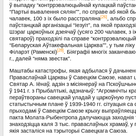
ў выпадку “контррэвалюцыйнай кулацкай паўстан
“Партыі вывалення сялян””, по справе аб якой б
[26]
чалавек, 100 з іх было расстраляна
, альбо сп
паўстанцкай арганізацыі “Іезуіт”, па якой праходз
Шэраг царкоўных дзеячаў (усяго 200 чалавек, з і
святароў) праходзілі па справе “контррэвалюцый
“Беларуская Аўтакефальная Царква””, у тым ліку
[28]
Філарэт (Раменскі)
. Біяграфіі многіх заканчваю
г., далей “няма звестак”.
Маштабы катастрофы, якая адбылася ў дачынен
Праваслаўнай Царквы ў Савецкім Саюзе, нават ц
Святар А. Іёнаў, адзін з місіянераў на Пскоўшчыне
ў 1941 г. з Прыбалтыкі, адзначыў: “Агромнічты кра
пераўтвораны савецкай уладай у царкоўную пус
статыстычным плане ў 1939-1940 гг. сітуацыя са 
прыходамі ў Савецкім Саюзе крыху выпраўляецца 
пакта Молата-Рыбентропа далучаюцца заходнія 
знаходзіцца каля 3 тыс. праваслаўных храмаў, у 
якія засталіся на тэрыторыі Савецкага Саюза.