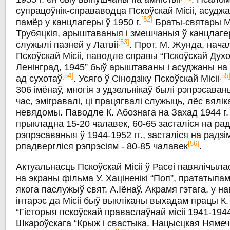
супрацоўнік-справаводца Пскоўскай Місіі, асуджа
[52]
памёр у канцлагеры ў 1950 г.
Браты-святары Мі
Трубяцкія, арыштаваныя і змешчаныя ў канцлагеры
[53]
служылі пазней у Латвіі
. Прот. М. Жунда, нача
Пскоўскай Місіі, паводле справы “Пскоўскай Духоў
Ленінград, 1945” быў арыштаваны і асуджаны на 2
[54]
[55
ад сухотаў
. Усяго ў Сінодзіку Пскоўскай Місіі
306 імёнаў, многія з удзельнікаў былі рэпрэсава
час, эмігравалі, ці працягвалі служыць, лёс вялік
невядомы. Паводле К. Абознага на Захад 1944 г
прыкладна 15-20 чалавек, 60-65 засталіся на рад
рэпрэсаваныя ў 1944-1952 гг., засталіся на радзім
[56]
рпадвергліся рэпрэсіям - 80-85 чалавек
.
Актуальнасць Пскоўскай Місіі ў Расеі павялічыл
на экраны фільма У. Хаціненікі “Поп”, прататыпа
якога паслужыў свят. А.Іёнаў. Акрамя гэтага, у н
інтарэс да Місіі быў выкліканы выхадам працы К.
“Гісторыя пскоўскай праваслаўнай місіі 1941-1944 
Шкароўскага “Крыж і свастыка. Нацысцкая Нямеч