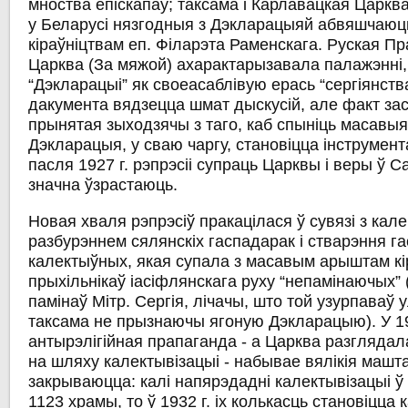
мноства епіскапаў; таксама і Карлавацкая Царкв
у Беларусі нязгодныя з Дэкларацыяй абвяшчаюц
кіраўніцтвам еп. Філарэта Раменскага. Руская П
Царква (За мяжой) ахарактарызавала палажэнні
“Дэкларацыі” як своеасаблівую ерась “сергіянства
дакумента вядзецца шмат дыскусій, але факт за
прынятая зыходзячы з таго, каб спыніць масавыя 
Дэкларацыя, у сваю чаргу, становіцца інструмент
пасля 1927 г. рэпрэсіі супраць Царквы і веры ў 
значна ўзрастаюць.
Новая хваля рэпрэсіў пракацілася ў сувязі з кал
разбурэннем сялянскіх гаспадарак і стварэння г
калектыўных, якая супала з масавым арыштам кір
прыхільнікаў іасіфлянскага руху “непамінаючых” (г
памінаў Мітр. Сергія, лічачы, што той узурпаваў 
таксама не прызнаючы ягоную Дэкларацыю). У 19
антырэлігійная прапаганда - а Царква разгляда
на шляху калектывізацыі - набывае вялікія машт
закрываюцца: калі напярэдадні калектывізацыі ў
1123 храмы, то ў 1932 г. іх колькасць становіцца 