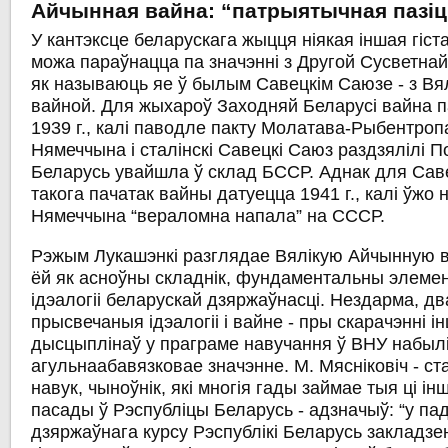
Айчынная вайна: “патрыятычная пазі
У кантэксце беларускага жыцця ніякая іншая гіс
можа параўнацца па значэнні з Другой Сусветнай 
як называюць яе ў былым Савецкім Саюзе - з Вя
вайной. Для жыхароў Заходняй Беларусі вайна п
1939 г., калі паводле пакту Молатава-Рыбентроп
Нямеччына і сталінскі Савецкі Саюз раздзялілі 
Беларусь увайшла ў склад БССР. Аднак для Сав
такога пачатак вайны датуецца 1941 г., калі ўжо
Нямеччына “вераломна напала” на СССР.
Рэжым Лукашэнкі разглядае Вялікую Айчынную ва
ёй як асноўны складнік, фундаментальны элемен
ідэалогіі беларускай дзяржаўнасці. Нездарма, дв
прысвечаныя ідэалогіі і вайне - пры скарачэнні 
дысцыплінаў у праграме навучання ў ВНУ набылі
агульнаабавязковае значэнне. М. Мясніковіч - с
навук, чыноўнік, які многія гады займае тыя ці і
пасады ў Рэспубліцы Беларусь - адзначыў: “у па
дзяржаўнага курсу Рэспублікі Беларусь закладзе