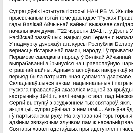
Супрацоўнік інстытута гісторыі НАН РБ М. Жылін
прысвечаным гэтай тэме дакладзе “Руская Прав
гады Вялікай Айчыннай вайны” выказвае салідар
начальнікам думкі: ““22 чэрвеня 1941 г., у Дзень 
Расійскай заззяўшых, нацысцкая Германія напал
У падмурку дзяржаўнага курсы Рэспублікі Белар
вернасць гістарычнай памяці народу, і ў прыватна
Перамозе савецкага народу ў Вялікай Айчыннай в
выпрабаванні абрынуліся на Праваслаўную Царк
страшнай вайны. Адным з асноўных накірункаў яе
перыяд была патрыятычная дапамога дзяржаве..
Складываўшыяся вякамі нацыянальныя і патры
Рускага Праваслаўя аказаліся мацней за крыўды і
кастрычніку 1941 г., калі немцы стаялі пад Маско
Сергій выступіў з асуджэннем тых святароў, якія
акцпацыі, супрацоўнічалі з немцамі.... Актыўна ў
і ў партызанскім руху. На акупаванай тэрыторыі 
адзіным звязуючым злучвом паміж насельніцтвам
Святары хавалі адстаўшых пры адступленні час