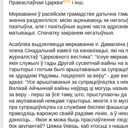
[58]
Праваслаўная Царква”
і інш.
Меркаванні ў расейскім грамадстве датычна тэмы
значна раздзяліліся: місію ацэньваюць як негатыў
пазітыўна, але і пазітыўныя ацэнкі часта адрозн
матывацыі. Спачатку закранем негатыўныя.
Асабліва выдзяляецца меркаванне іг. Дамаскіна 
члена Сінадальнай камісіі па кананізацыі, які на
журналістаў “Церковного вестніка”: “Існуе мерка
якія служылі ў гады Другой сусветнай вайны на 
тэрыторыі і потым былі арыштаваныя за супрацоў
як здраднікі Радзімы, пацярпелі за веру” - дае в
адказ: “Усе арыштаваныя за супрацоўніцтва з не
Вялікай Айчыннай вайны наўрад ці могуць назы
за веру - перш за ўсё таму, што, прыступаючы д
на акупаванай немцамі тэрыторыі, многія з іх мус
пра супрацоўніцтва са службамі бяспекі фашысц
праводзіць варожую сваёй радзіме лінію, а ў нек
даносіць... Якое ж можа быць праслаўленне людзе
бок акупантаў? Цяжка ўявіць, каб хтосьці з нашых