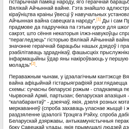
гістарычнай памяці народу, яго гераічнай бараць
Вялікай Айчыннай вайне. Гэта знайшло адлюстр
кіраўніцтва краіны ўвесці ў навучальных установа
[1]
Айчынная вайна савецкага народу”.
Ды і сам Пр
прадмове да падручніка па гэтым курсе для школ
сакрэт, што сёння некаторыя ілжэ-навукоўцы сп
“перагледзець” гісторыю Вялікай Айчыннай вайны
значэнне гераічнай барацьбы нашых дзядоў і пра
рэабілітаваць здраднікаў, фашысцкіх прыслужнік
інфармацыйны ўдар яны накіроўваюць у першую 
[2]
моладзь”
.
Пераважным чынам, у ідэалагічным кантэксце В
вайна афіцыйнай гістарыяграфіяй разглядаецца
схемы: сучасны беларускі рэжым - спадкаемца п
Чырвонай Арміі, партызан; беларуская апазіцыя -
“калабарантаў” - дзеячаў, якія, дзеля розных мэта
меркаванняў (спроба захаваць уласнае жыццё і ж
раздзяленне ідэалогіі Трэцяга Рэйху, спроба даб
Беларускай дзяржавы, антыкамуністычныя перакан
боку Савецкай улады, якія прымушалі людзей дз