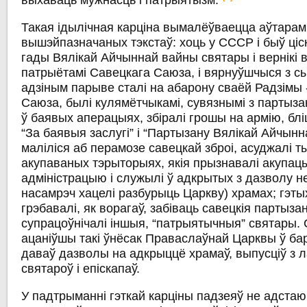
выхаваць мужнасць і патрыятызм.”
Такая ідылічная карціна вымалёўваецца аўтарам
вышэйпазначаных тэкстаў: хоць у СССР і быў ціск
гады Вялікай Айчыннай вайны святары і вернікі 
патрыётамі Савецкага Саюза, і вярнуўшчыся з сы
адзіным парыве сталі на абарону сваёй Радзімы 
Саюза, былі кулямётчыкамі, сувязнымі з партызан
ў баявых аперацыях, збіралі грошы на армію, бл
“За баявыя заслугі” і “Партызану Вялікай Айчынн
маліліся аб перамозе савецкай зброі, асуджалі т
акупаваных тэрыторыях, якія прызнавалі акупа
адміністрацыю і служылі ў адкрытых з дазволу не
насамрэч хацелі разбурыць Царкву) храмах; гэты
грэбавалі, як ворагаў, забіваць савецкія партызан
супрацоўнічалі іншыя, “патрыятычныя” святары. 
ацаніўшы такі ўнёсак Праваслаўнай Царквы ў бар
даваў дазволы на адкрыццё храмаў, выпусціў з 
святароў і епіскапаў.
У падтрыманні гэткай карціны падзеяў не адстаюц