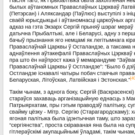
Пасля таго, як Прыбалтыка была захопленая немц
былых аўтаномных Праваслаўных Цэркваў Латвіі і
(Петэрсан) і Аляксандар (Паўлюс) выступілі з ін
сваёй юрысдыкцыі і аўтаномнасці царкоўных арг
адказ на гэта Экзарх Сергій прыняў шэраг мераў -
датычна Прыбалтыкі, але і Беларусі, адну з пер
бачыў прызнання яго немцамі як легітымнага кіра
Праваслаўнай Царквы ў Осталандзе, а таксама 
аднаўлення аўтакефаліі Праваслаўных Цэркваў н
пра што ён наўпрост кажа ў мемарандуме “Заўваг
Праваслаўнай Царквы ў Остландзе”: “Было б дзіўн
Остландзе існавалі чатыры побач стаячыя прав
[4
Беларуская, Літоўская, Латвійская і Эстонская.”
Такім чынам, з аднога боку, Сергій (Васкрасенскі) 
стараўся захаваць арганізацыйную еднасць з Ма
Патрыярхатам, пры гэтым праводзіў палітыку, с
свайму цёзку - Мітр. Сергію (Старагародскаму); 
ягоная палітыка была ідэнтычная таму, што зара
“сергіянства”, проста скіраваная яна была на суп
гітлераўскімі акупацыйнымі ўладамі, такім чынам,