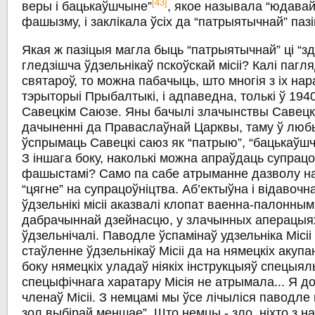
[43]
веры і бацькаўшчыне”
, якое называла “юдавай
фашызму, і заклікала ўсіх да “патрыятычнай” пазі
Якая ж пазіцыя магла быць “патрыятычнай” ці “зд
гледзішча ўдзельнікаў пскоўскай місіі? Калі пагля
святароў, то можна пабачыць, што многія з іх нар
тэрыторыі Прыбалтыкі, і адпаведна, толькі ў 1940
Савецкім Саюзе. Яны бачылі злачынствы Савец
дачыненні да Праваслаўнай Царквы, таму ў лю
ўспрымаць Савецкі саюз як “патрыю”, “бацькаўшч
З іншага боку, наколькі можна апраўдаць супрацо
фашыстамі? Само па сабе атрыманне дазволу на
“цягне” на супрацоўніцтва. Аб’ектыўна і відавочн
ўдзельнікі місіі аказвалі клопат ваенна-палонным
дабрачыннай дзейнасцю, у злачынных аперацыях
ўдзельнічалі. Паводле ўспамінаў удзельніка Місіі 
стаўленне ўдзельнікаў Місіі да на нямецкіх акупа
боку нямецкіх уладаў ніякіх інструкцыяў спецыял
спецыфічнага харатару Місія не атрымала... Я д
членаў Місіі. З немцамі мы ўсе лічыліся паводле
зол выбірай меншае”. Што немцы - зло, ніхто з н