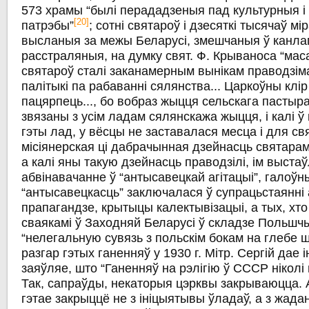
573 храмы “былі перададзеныя пад культурныя і
[20]
патрэбы”
; сотні святароў і дзесяткі тысячаў мі
высланыя за межы Беларусі, змешчаныя ў канла
расстраляныя, на думку свят. Ф. Крываноса “м
святароў сталі заканамерным вынікам праводзім
палітыкі па рабаванні сялянства... Царкоўны клір
пацярпець..., бо вобраз жыцця сельскага пасты
звязаны з усім ладам сялянскажа жыцця, і калі ў
гэты лад, у вёсцы не заставалася месца і для св
місіянерская ці дабрачынная дзейнасць святара
а калі яны такую дзейнасць праводзілі, ім выста
абвінавачанне ў “антысавецкай агітацыі”, галоў
“антысавецкасць” заключалася ў супрацьстаянні 
прапагандзе, крытыцы калектывізацыі, а тых, хто
сваякамі ў Заходняй Беларусі ў складзе Польшчы,
“нелегальную сувязь з польскім бокам на глебе шп
разгар гэтых ганенняў у 1930 г. Мітр. Сергій дае і
заяўляе, што “Ганенняў на рэлігію ў СССР ніколі 
Так, сапраўды, некаторыя цэрквы закрываюцца.
гэтае закрыццё не з ініцыятывы ўладаў, а з жадан