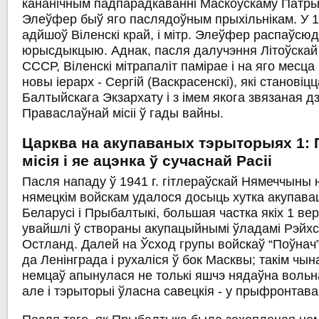
кананічным падпарадкаванні Маскоўскаму Патрыя
Элеўфер быў яго паслядоўным прыхільнікам. У 19
адйшоў Віленскі край, і мітр. Элеўфер распаўсюд
юрысдыкцыю. Аднак, пасля далучэння Літоўскай 
СССР, Віленскі мітрапаліт памірае і на яго месц
новы іерарх - Сергій (Васкрасенскі), які становіц
Балтыйскага Экзархату і з імем якога звязаная 
Праваслаўнай місіі ў гады вайны.
Царква на акупаваных тэрыторыях 1: 
місія і яе ацэнка ў сучаснай Расіі
Пасля нападу ў 1941 г. гітлераўскай Нямеччыны 
нямецкім войскам удалося досыць хутка акупав
Беларусі і Прыбалтыкі, большая частка якіх 1 вер
увайшлі ў створаны акупацыйнымі ўладамі Рэйх
Остланд. Далей на Ўсход групы войскаў “Поўнач”
да Ленінграда і рухаліся ў бок Масквы; такім чы
немцаў апынулася не толькі яшчэ нядаўна воль
але і тэрыторыі ўласна савецкія - у прыфронтава