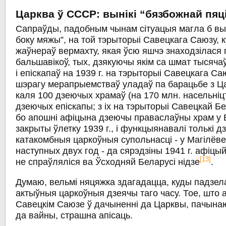
Царква ў СССР: вынікі “бязбожнай пяці
Сапраўды, падобным чынам сітуацыя магла б выг
боку мяжы”, на той тэрыторыі Савецкага Саюзу, к
жаўнераў вермахту, якая ўсю яшчэ знаходзілася
бальшавікоў, тых, дзякуючы якім са шмат тысяча
і епіскапаў на 1939 г. на тэрыторыі Савецкага Са
шэрагу мерапрыемстваў уладаў па барацьбе з Ц
каля 100 дзеючых храмаў (на 170 млн. насельніцт
дзеючых епіскапы; з іх на тэрыторыі Савецкай Бел
бо апошні афіцына дзеючы праваслаўны храм у 
закрыты ўлетку 1939 г., і функцыянавалі толькі 
катакомбныя царкоўныя супольнасці - у Магілёве 
наступных двух год - да сярэдзіны 1941 г. афіцы
[13]
не спраўляліся ва Ўсходняй Беларусі нідзе
.
Думаю, вельмі няцяжка здагадацца, куды падзел
актыўныя царкоўныя дзеячы таго часу. Тое, што
Савецкім Саюзе ў дачыненні да Царквы, пачынаюч
да вайны, страшна апісаць.