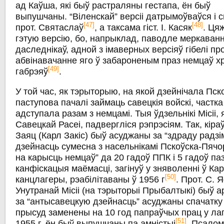
ад Каўша, які быў растраляны гестапа, ён быў
выпушчаны. “Віленскай” версіі датрымоўваўся і с
[47]
[48]
прот. Святаслаў
, а таксама гіст. І. Касяк
. Ця
гэтую версію, бо, напрыклад, паводле меркаван
даследнікаў, адной з імаверных версіяў гібелі про
абвінавачанне яго ў забароненым праз немцаў хр
[49]
габрэяў
.
У той час, як тэрыторыю, на якой дзейнічала Пско
паступова пачалі займаць савецкія войскі, частк
адступала разам з немцамі. Тыя ўдзельнікі Місіі, я
Савецкай Расеі, падвергліся рэпрэсіям. Так, кіраўні
Заяц (Карл Закіс) быў асуджаны за “здраду радзі
дзейнасць сумесна з насельнікамі Пскоўска-Пяч
на карысць немцаў” да 20 гадоў ППК і 5 гадоў па
канфіскацыя маёмасці, загінуў у зняволенні ў Кар
[50]
канцлагеры, рэабілітаваны ў 1956 г
. Прот. С. 
Унутранай Місіі (на тэрыторыі Прыбалтыкі) быў 
за “антысавецкую дзейнасць” асуджаны спачатку 
прысуд заменены на 10 год папраўчых прац у лаг
[51]
1955 г. ён быў выпушчаны па амністыі
. Псалом