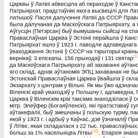
Царквы ў Латвіі абвесціла аб пераходзе ў Канста
Патрыярхат, прадстаўнікі якога высвецілі для Лат
латышоў. Пасля далучэння Латвіі да СССР Прав
была далучаная да Маскоўскага Патрыярхату, а 
Аўгусцін (Петэрсан) быў вымушаны сыйсці на сп
Праваслаўная Царква ў Эстоніі перайшла ў Канс
Патрыярхат яшчэ ў 1923 г. паводле адпаведнага 
ўваходжання Эстоніі ў СССР на тэрыторыі краіны
[3
вернікаў, 3 епіскапы, 156 прыходаў і 131 святар
да Маскоўскага Патрыярхату аб захаванні аўтаном
яго склад, аднак аўтаномія ЭПЦ захаваная не был
Эстонскай Праваслаўная Царква ўвайшла ў скл
Экзархату з цэнтрам у Вільні. Як мы ўжо адзначал
Віленскі край уваходзіў у Польшчу і, адпаведна
Царква ў Віленскім краі таксама знаходзілася ў 
мітр. Элеўфер (Богаяўленскі), які пратэставаў су
аўтакефаліі, быў змешчаны ў польскую турму, п
якой у 1923 г. і адбыў у Каўнас, дзе ўзначаліў 
ў Літве, якая складалася з 22 тыс. праваслаўны
[38]
больш за 1% насельніцва Літвы
. Епархія знахо