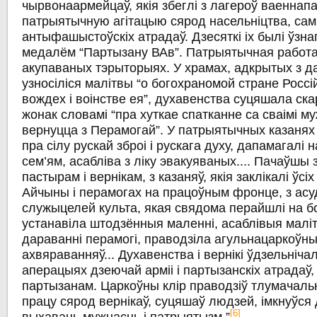
чырвонаармейцаў, якія збеглі з лагероў ваеннап
патрыятычную агітацыю сярод насельніцтва, самі
антыфашыстоўскіх атрадаў. Дзесяткі іх былі ўзн
медалём “Партызану ВАв”. Патрыятычная работа
акупаваных тэрыторыях. У храмах, адкрытых з д
узносіліся малітвы “о богохраномой стране Россі
вождех і воінстве ея”, духавенства суцяшала ск
жонак словамі “пра хуткае спатканне са сваімі му
вернуцца з Перамогай”. У патрыятычных казанях
пра сілу рускай зброі і рускага духу, дапамагал
сем’ям, асабліва з ліку эвакуяваных.... Пачаўшы
пастырам і вернікам, з казаняў, якія заклікалі ўс
Айчыны і перамогах на працоўным фронце, з ас
служыцелей культа, якая свядома перайшлі на б
устанавіла штодзённыя маленні, асаблівыя малі
дараванні перамогі, праводзіла агульнацаркоўны
ахвяраванняў... Духавенства і вернікі ўдзельніча
аперацыях дзеючай арміі і партызанскіх атрадаў,
партызанам. Царкоўны клір праводзіў тлумачаль
працу сярод вернікаў, суцяшаў людзей, імкнуўся 
[6]