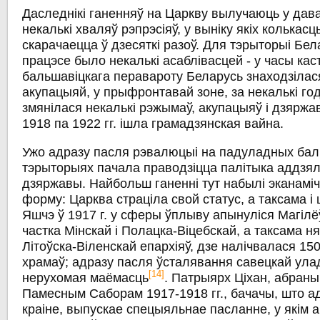
Даследнікі ганенняў на Царкву вылучаюць у да
некалькі хваляў рэпрэсіяў, у выніку якіх колькасц
скарачаецца ў дзесяткі разоў. Для тэрыторыі Бел
працэсе было некалькі асаблівасцей - у часы кас
бальшавіцкага перавароту Беларусь знаходзілас
акупацыяй, у прыфронтавай зоне, за некалькі год 
змянілася некалькі рэжымаў, акупацыяў і дзяржава
1918 па 1922 гг. ішла грамадзянская вайна.
Ужо адразу пасля рэвалюцыі на падуладных ба
тэрыторыях пачала праводзіцца палітыка аддзя
дзяржавы. Найбольш ганенні тут набылі эканамі
форму: Царква страціла свой статус, а таксама і
Яшчэ ў 1917 г. у сферы ўплыву апынуліся Магіл
частка Мінскай і Полацка-Віцебскай, а таксама н
Літоўска-Віленскай епархіяў, дзе налічвалася 1
храмаў; адразу пасля ўсталявання савецкай ул
[14]
нерухомая маёмасць
. Патрыярх Ціхан, абраны
Памесным Саборам 1917-1918 гг., бачачы, што а
краіне, выпускае спецыяльнае пасланне, у якім