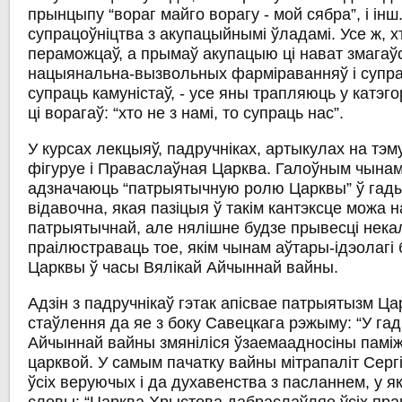
прынцыпу “вораг майго ворагу - мой сябра”, і інш.
супрацоўніцтва з акупацыйнымі ўладамі. Усе ж, х
пераможцаў, а прымаў акупацыю ці нават змагаў
нацыянальна-вызвольных фарміраванняў і супра
супраць камуністаў, - усе яны трапляюць у катэ
ці ворагаў: “хто не з намі, то супраць нас”.
У курсах лекцыяў, падручніках, артыкулах на тэм
фігуруе і Праваслаўная Царква. Галоўным чынам
адзначаюць “патрыятычную ролю Царквы” ў гады
відавочна, якая пазіцыя ў такім кантэксце можа 
патрыятычнай, але нялішне будзе прывесці некал
праілюстраваць тое, якім чынам аўтары-ідэолагі
Царквы ў часы Вялікай Айчыннай вайны.
Адзін з падручнікаў гэтак апісвае патрыятызм Ца
стаўлення да яе з боку Савецкага рэжыму: “У га
Айчыннай вайны змяніліся ўзаемаадносіны паміж
царквой. У самым пачатку вайны мітрапаліт Серг
ўсіх веруючых і да духавенства з пасланнем, у які