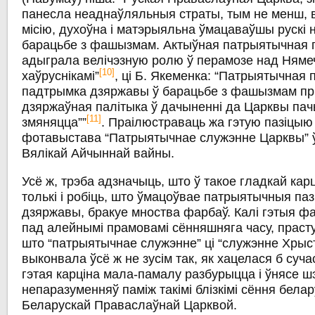
панесла неаднаўляльныя страты, тым не менш,
місію, духоўна і матэрыяльна ўмацаваўшы рускі 
барацьбе з фашызмам. Актыўная патрыятычная 
адыграла велічэзную ролю ў перамозе над Нямеч
[10]
хаўруснікамі”
, ці Б. Якеменка: “Патрыятычная 
падтрымка дзяржавы ў барацьбе з фашызмам пры
дзяржаўная палітыка ў дачыненні да Царквы па
[11]
змяняцца””
. Праілюстраваць жа гэтую пазіцыю
фотавыстава “Патрыятычнае служэнне Царквы” ў
Вялікай Айчыннай вайны.
Усё ж, трэба адзначыць, што ў такое гладкай кар
толькі і робіць, што ўмацоўвае патрыятычныя па
дзяржавы, бракуе мноства фарбаў. Калі гэтыя ф
пад алейнымі прамовамі сённяшняга часу, прасту
што “патрыятычнае служэнне” ці “служэнне Хрыс
выконвала ўсё ж не зусім так, як хацелася б суч
гэтая карціна мала-памалу разбурыцца і ўнясе ш
непаразуменняў паміж такімі блізкімі сёння бела
Беларускай Праваслаўнай Царквой.