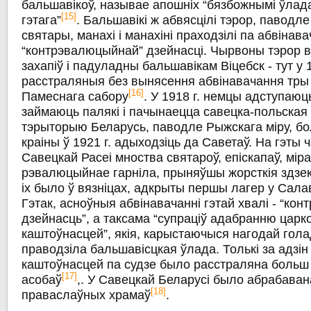
бальшавікоў, называе апошніх “бязбожнымі ўлад
[15]
гэтага”
. Бальшавікі ж абвясцілі тэрор, паводле
святары, манахі і манахіні праходзілі па абвінава
“контрэвалюцыйнай” дзейнасці. Чырвоны тэрор в
захапіў і падуладны бальшавікам Віцебск - тут у 1
расстраляныя без вынясення абвінавачання тры
[16]
Памеснага сабору
. У 1918 г. немцы адступаюц
займаюць палякі і пачынаецца савецка-польская
тэрыторыю Беларусь, паводле Рыжскага міру, б
краіны ў 1921 г. адыходзіць да Саветаў. На гэты 
Савецкай Расеі мноства святароў, епіскапаў, міра
рэвалюцыйнае гарніла, прыняўшы жорсткія здзекі
іх было ў вязніцах, адкрыты першы лагер у Сал
Гэтак, асноўныя абвінавачанні гэтай хвалі - “к
дзейнасць”, а таксама “супраціў адабранню царк
каштоўнасцей”, якія, карыстаючыся нагодай гол
праводзіла бальшавісцкая ўлада. Толькі за адзін 
каштоўнасцей па судзе было расстраляна больш 
[17]
асобаў
,. У Савецкай Беларусі было абрабаван
[18]
праваслаўных храмаў
.