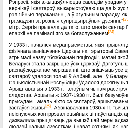
Рэпрэсіі, якія ажыццяўляюцца савецкім урадам у
вернікаў і святароў, выкарыстоўваюцца да іх зусім
рэлігійныя перакананні, а ў агульным парадку, як
[23
грамадзян за розныя супрацьпраўныя дзеянні.”
мітр. Сергія прывяла да таго, што многія святар
[24]
епархіі не паміналі яго за богаслужэннем
.
У 1933 г. пачаліся мерапрыемствы, якія прывялі
фізічнага вынішчэння Царквы на тэрыторыі Саве
атрымалі назву “бязбожнай пяцігодкі”, мэтай яко
Беларусі стала закрыццё ўсіх цэркваў. Дагэтуль
распаўсюджанае меркаванні, што знішчыць усе цэ
святароў удалося толькі ў Албаніі, але і ў Белар
Сацыялістычнай Рэспубліцы ўдалося дасягнуць т
Арыштаваныя з 1933 г. галоўным чынам расстрэль
следства. Аршыты ж 1937-1938 гг. былі безумо
прысудам - амаль ніхто са святароў, аршытаваны
[25]
застаўся жывы
. Абвінавачанні 1930-х гг. тычыл
неіснуючых контррэвалюцыйных ці паўстанцкіх а
дазваляла прыцягваць да вышэйшай меры адказна
людзей цэлымі дзесяткамі і нават сотнямі, як, н