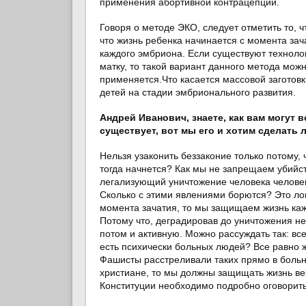
применения абортивной контрацепции.
Говоря о методе ЭКО, следует отметить то, 
что жизнь ребенка начинается с момента зач
каждого эмбриона. Если существуют техноло
матку, то такой вариант данного метода можн
применяется.Что касается массовой заготовк
детей на стадии эмбрионального развития.
Андрей Иванович, знаете, как вам могут
существует, вот мы его и хотим сделать 
Нельзя узаконить беззаконие только потому, 
тогда начнется? Как мы не запрещаем убийст
легализующий уничтожение человека человеко
Сколько с этими явлениями борются? Это ло
момента зачатия, то мы защищаем жизнь кажд
Потому что, деградировав до уничтожения не
потом и активную. Можно рассуждать так: все
есть психически больных людей? Все равно ж
Фашисты расстреливали таких прямо в боль
христиане, то мы должны защищать жизнь везд
Конституции необходимо подробно оговорить