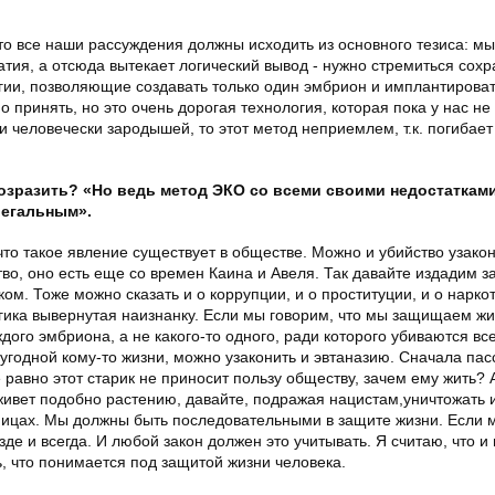
что все наши рассуждения должны исходить из основного тезиса: м
атия, а отсюда вытекает логический вывод - нужно стремиться сохр
гии, позволяющие создавать только один эмбрион и имплантироват
о принять, но это очень дорогая технология, которая пока у нас не
и человечески зародышей, то этот метод неприемлем, т.к. погибае
 возразить? «Но ведь метод ЭКО со всеми своими недостаткам
легальным».
что такое явление существует в обществе. Можно и убийство узакон
во, оно есть еще со времен Каина и Авеля. Так давайте издадим за
м. Тоже можно сказать и о коррупции, и о проституции, и о нарко
гика вывернутая наизнанку. Если мы говорим, что мы защищаем жи
ого эмбриона, а не какого-то одного, ради которого убиваются вс
угодной кому-то жизни, можно узаконить и эвтаназию. Сначала пас
 равно этот старик не приносит пользу обществу, зачем ему жить? 
ивет подобно растению, давайте, подражая нацистам,уничтожать и
ницах. Мы должны быть последовательными в защите жизни. Если 
е и всегда. И любой закон должен это учитывать. Я считаю, что и 
, что понимается под защитой жизни человека.