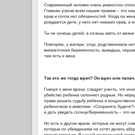
Современный человек очень ревностно относ
Главная угроза всем нашим правам – это наши
прав и почти нет обязанностей. Когда он жен
рождаются дети, у него нет никаких прав, а е
Ты не хочешь детей, а хочешь взять от жизни
Повторяю, у матери, отца, родственников не
внематочная беременность, выкидыш, неразв
там есть и вина.
Так кто же тогда врач? Он врач или пал
Говоря о вине врача, следует учесть, что ин
убийство ребенка склоняют родные. Но нере
права решать судьбу ребенка и кощунственно
ребеночком в животике: «Сохранять будете?»
и дать увидеть солнце!Беременность – это не
Но есть и другие врачи, которые не могут с
которые по убеждениям не хотят делать або
преследоваться. В нашей медицинской систем