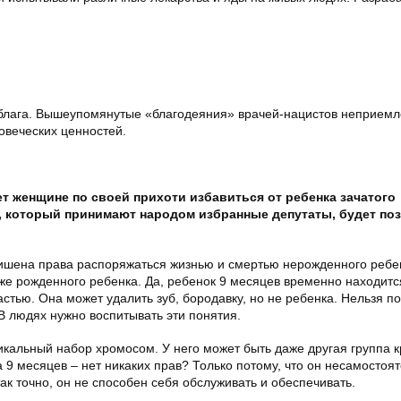
 блага. Вышеупомянутые «благодеяния» врачей-нацистов неприем
овеческих ценностей.
т женщине по своей прихоти избавиться от ребенка зачатого
Т, который принимают народом избранные депутаты, будет по
лишена права распоряжаться жизнью и смертью нерожденного ребе
же рожденного ребенка. Да, ребенок 9 месяцев временно находитс
частью. Она может удалить зуб, бородавку, но не ребенка. Нельзя п
В людях нужно воспитывать эти понятия.
уникальный набор хромосом. У него может быть даже другая группа 
 а 9 месяцев – нет никаких прав? Только потому, что он несамостоя
ак точно, он не способен себя обслуживать и обеспечивать.