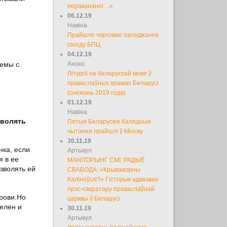
перакананні ...»
06.12.19
Навіна
Прайшло чарговае паседжанне
сіноду БПЦ
04.12.19
лемы с
Анонс
Літургіі на беларускай мове ў
праваслаўных храмах Беларусі
(снежань 2019 года)
01.12.19
Навіна
зволять
Пятыя Беларускія Калядныя
чытання прайшлі ў Мінску
30.11.19
нка, если
Артыкул
я в ее
МАНІТОРЫНГ СМІ: РАДЫЁ
озволять ей
СВАБОДА: «Крыважэрны
Каліноўскі?» Гісторык адказвае
прэс-сакратару праваслаўнай
крови.Но
царквы ў Беларусі
телен и
30.11.19
Артыкул