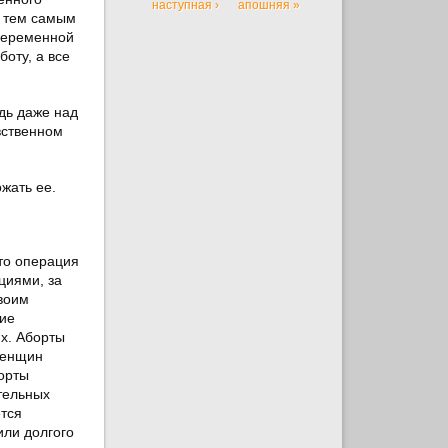
наступная ›
апошняя »
и тем самым
 беременной
боту, а все
дь даже над
вственном
жать ее.
это операция
циями, за
своим
кие
их. Аборты
 женщин
орты
тельных
ется
или долгого