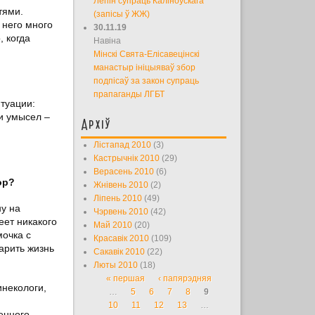
Лепін супраць Каліноўскага
тями.
(запісы ў ЖЖ)
 него много
30.11.19
, когда
Навіна
Мінскі Свята-Елісавецінскі
манастыр ініцыяваў збор
подпісаў за закон супраць
прапаганды ЛГБТ
туации:
и умысел –
Архіў
Лістапад 2010
(3)
Кастрычнік 2010
(29)
Верасень 2010
(6)
ор?
Жнівень 2010
(2)
Ліпень 2010
(49)
ну на
Чэрвень 2010
(42)
еет никакого
Май 2010
(20)
мочка с
Красавік 2010
(109)
арить жизнь
Сакавік 2010
(22)
Люты 2010
(18)
« першая
‹ папярэдняя
Старонкі
инекологи,
…
5
6
7
8
9
10
11
12
13
…
енного