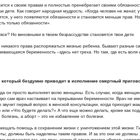
ится к своим правам и полностью пренебрегает своими обязаннос
 дети. Как говорит народная мудрость: «Когда человек не женат, у
ится, у него появляются обязанности и становится меньше прав. Но
сть только обязанности».
 все? Но виновными в твоем безрассудстве становятся твои дети.
т никакого права распоряжаться жизнью ребенка. Бывают разные си
ивающаяся беременность –здесь нет греха. Но там, где есть воля 
ач, который бездумно приводит в исполнение смертный пригов
огда он просто выполняет волю женщины. Есть случаи, когда женщи
дко сам врач настаивает на прерывании беременности. Врач не им
 звучит первый вопрос в женской консультации, когда приходит ма
 или «Что будете делать?» А что еще можно делать, кроме как под
 болезнь, а аборт – это не избавление от болезни.
овмещать помощь в сохранении жизни с уничтожением этой жизни. Г
рты, должны быть наделены таким правом. И за это они не должны
е получается так, что врач, который отказывается убивать нерожд