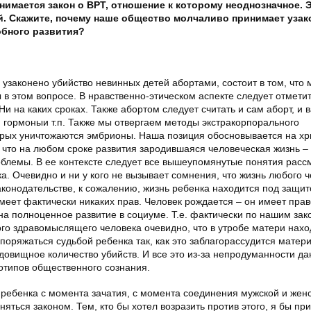
нимается закон о ВРТ, отношение к которому неоднозначное. Э
й. Скажите, почему наше общество молчаливо принимает узак
обного развития?
узаконено убийство невинных детей абортами, состоит в том, что 
в этом вопросе. В нравственно-этическом аспекте следует отметить
и на каких сроках. Также абортом следует считать и сам аборт, и в
 гормоныи т.п. Также мы отвергаем методы экстракорпорального
оторых уничтожаются эмбрионы. Наша позиция обосновывается на хр
что на любом сроке развития зародившаяся человеческая жизнь – 
облемы. В ее контексте следует все вышеупомянутые понятия расс
а. Очевидно и ни у кого не вызывает сомнения, что жизнь любого 
конодательстве, к сожалению, жизнь ребенка находится под защит
имеет фактически никаких прав. Человек рождается – он имеет прав
на полноценное развитие в социуме. Т.е. фактически по нашим зак
ого здравомыслящего человека очевидно, что в утробе матери нахо
оряжаться судьбой ребенка так, как это заблагорассудится матери,
довищное количество убийств. И все это из-за непродуманности да
еотипов общественного сознания.
ребенка с момента зачатия, с момента соединения мужской и женс
яться законом. Тем, кто бы хотел возразить против этого, я бы пр