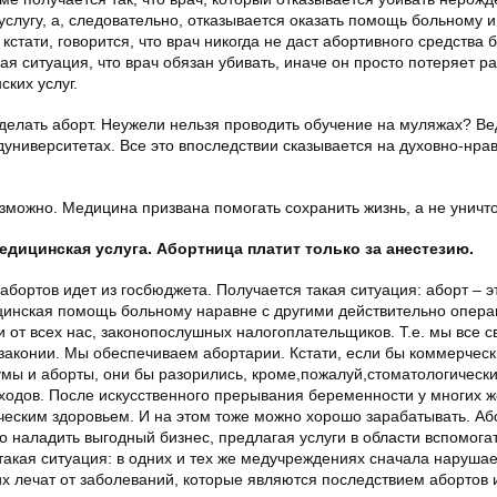
услугу, а, следовательно, отказывается оказать помощь больному 
, кстати, говорится, что врач никогда не даст абортивного средства
ая ситуация, что врач обязан убивать, иначе он просто потеряет ра
ских услуг.
сделать аборт. Неужели нельзя проводить обучение на муляжах? Ве
университетах. Все это впоследствии сказывается на духовно-нра
зможно. Медицина призвана помогать сохранить жизнь, а не уничто
едицинская услуга. Абортница платит только за анестезию.
абортов идет из госбюджета. Получается такая ситуация: аборт – 
цинская помощь больному наравне с другими действительно опера
и от всех нас, законопослушных налогоплательщиков. Т.е. мы все 
законии. Мы обеспечиваем абортарии. Кстати, если бы коммерчес
умы и аборты, они бы разорились, кроме,пожалуй,стоматологическ
доходов. После искусственного прерывания беременности у многих
еским здоровьем. И на этом тоже можно хорошо зарабатывать. Аб
о наладить выгодный бизнес, предлагая услуги в области вспомога
 такая ситуация: в одних и тех же медучреждениях сначала наруша
х лечат от заболеваний, которые являются последствием абортов 