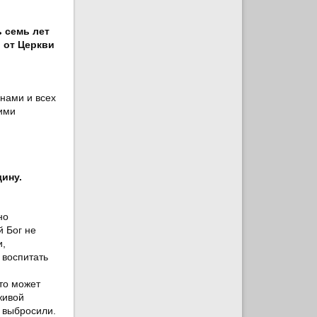
 семь лет
 от Церкви
нами и всех
кими
ину.
но
й Бог не
и,
 воспитать
-то может
живой
х выбросили.