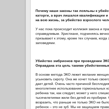
Почему наши законы так лояльны к убийс
каторги, а врач лишался квалификации и
на всю жизнь, за убийство взрослого чело
У нас пока происходит коллизия закона и пра
справедливым. Христиане, подчиняясь вечно
призывают к этому, кроме тех случаев, когда
заповедями.
Убийство эмбрионов при проведении ЭКО
Оправдана эта цель такими убийственны
В основе метода ЭКО лежит желание женщин
усыновить сироту. Она же хочет только своег
дает детей. Очень часто причиной бесплоди
многолетнее использование гормональных кон
ребенка так, как следует, может у него сли
тысячелетиями жили без детей из пробирки. О
возразить, что раньше не только ЭКО не был
ребенок – это не зуб. Мы не защищаем права