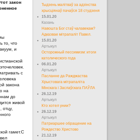
тот закон
Тыдзень малітваў за адзінства
оненное
хрысціянаў пачаўся 18 студзеня
15.01.20
Казань
Навошта Бог стаў чалавекам?
Адказвае мітрапаліт Павел.
мы
15.01.20
 то, что
Артыкул
акуум, и
Осторожный пессимизм: итоги
католического года
истианской
06.01.20
эточеловек.
Артыкул
матривать с
Пасланне да Ражджаства
человека
Хрыстовага мітрапаліта
ой закона
Мінскага і Заслаўскага ПАЎЛА
о на
26.12.19
онам до
Артыкул
дится живой
Кто хотел унии?
 отцу,
26.12.19
нного
Артыкул
Патриаршее обращение на
Рождество Христово
кой гамет.С
21.12.19
ивел