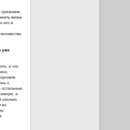
ы признаем,
анить жизнь
ь его в
т множество
и уже
ить, и что
кон,
торговле.
знь с
е остальные.
сивную, а
А сколько
 их.
мы
в