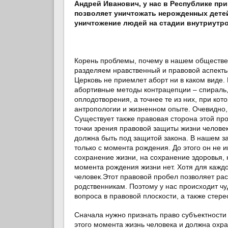
Андрей Иванович, у нас в Республике при
позволяет уничтожать нерожденных дете
уничтожение людей на стадии внутриутр
Корень проблемы, почему в нашем обществе 
разделяем нравственный и правовой аспекты 
Церковь не приемлет аборт ни в каком виде. Н
абортивные методы контрацепции – спираль,
оплодотворения, а точнее те из них, при к
антропологии и жизненном опыте. Очевидно, 
Существует также правовая сторона этой пр
точки зрения правовой защиты жизни человек
должна быть под защитой закона. В нашем за
только с момента рождения. До этого он не 
сохранение жизни, на сохранение здоровья, 
момента рождения жизни нет. Хотя для кажд
человек.Этот правовой пробел позволяет расп
родственникам. Поэтому у нас происходит чу
вопроса в правовой плоскости, а также стер
Сначала нужно признать право субъектности 
этого момента жизнь человека и должна охран