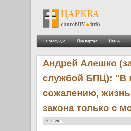
На галоўную
Пра партал
Навіны
Андрей Алешко (
службой БПЦ): "В 
сожалению, жизнь
закона только с м
30.11.2011