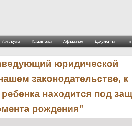
Артыкулы
Каментары
Афіцыйнае
Дакументы
Ін
заведующий юридической
нашем законодательстве, к
 ребенка находится под за
омента рождения"