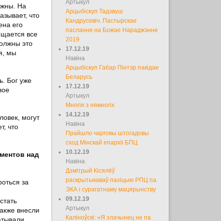
Артыкул
ужны. На
Арцыбіскуп Тадэвуш
азывает, что
Кандрусевіч. Пастырскае
ена его
пасланне на Божае Нараджэнне
ещается все
2019
должны это
17.12.19
я, мы
Навіна
Арцыбіскуп Габар Пінтэр пакідае
Беларусь
ь. Бог уже
17.12.19
вое
Артыкул
Многія з нямногіх
14.12.19
ловек, могут
Навіна
т, что
Прайшло чарговы штогадовы
сход Мінскай епархіі БПЦ
10.12.19
иментов над
Навіна
Дзмітрый Кісялёў
раскрытыкаваў пазіцыю РПЦ па
роться за
ЭКА і сурагатнаму мацярынству
09.12.19
стать
Артыкул
акже внесли
Каліноўскі: «Я злачынец не па
атывали