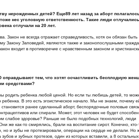
тву нерожденных детей? Еще89 лет назад за аборт полагалось
 тоже нес уголовную ответственность. Такие люди отлучались
века отлучали на 20 лет.
ва. Закон не всегда отражает справедливость, хотя он обязан быть
му Закону Заповедей, являются также и законопослушными гражда
 закон входит в противоречие с нравственным законом и христианс
 оправдывают тем, что хотят осчастливить бесплодную женщ
ми средствами?
ы родить ребенка любой ценой. Но если ты любишь детей, то мож
о ребенка. В это есть эгоистическое начало. Мы не знаем, почему е
я становится ранее сделанный аборт, беспорядочные половые связ
трацептивов или спирали. Может, этот человек не будет способен
шком слабое здоровье? Раньше не было подобных технологий, люди
ни же как-то смирялись, брали на воспитание сирот. Конечно, кто
о, но и зубы не протезировали, операции на сердце не делали. Но 
 зубов и зубных протезов, один из которых вставили, а 8 остальны