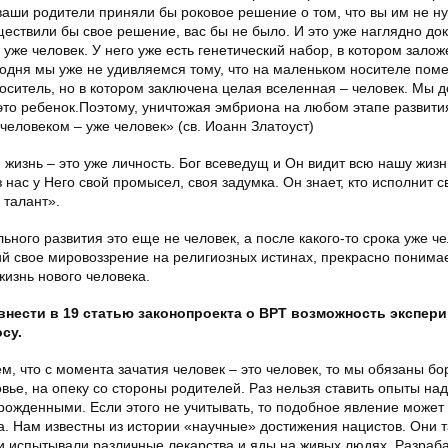
ваши родители приняли бы роковое решение о том, что вы им не н
ществили бы свое решение, вас бы не было. И это уже наглядно док
уже человек. У него уже есть генетический набор, в котором залож
егодня мы уже не удивляемся тому, что на маленьком носителе пом
оситель, но в котором заключена целая вселенная – человек. Мы 
– это ребенок.Поэтому, уничтожая эмбриона на любом этапе развити
 человеком – уже человек» (св. Иоанн Златоуст)
жизнь – это уже личность. Бог всеведущ и Он видит всю нашу жизн
з нас у Него свой промысел, своя задумка. Он знает, кто исполнит с
 талант».
ьного развития это еще не человек, а после какого-то срока уже че
 свое мировоззрение на религиозных истинах, прекрасно понимае
изнь нового человека.
 внести в 19 статью законопроекта о ВРТ возможность экспер
су.
, что с момента зачатия человек – это человек, то мы обязаны бо
овье, на опеку со стороны родителей. Раз нельзя ставить опыты над
рожденными. Если этого не учитывать, то подобное явление может 
. Нам известны из истории «научные» достижения нацистов. Они т
ни испытывали различные лекарства и яды на живых людях. Разраб