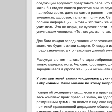
следующий аргумент: представьте себе, что 
какой бы стадии вашего развития они не осу
на любом сроке, даже на самом раннем - это 
внешность, здоровье, таланты, пол – все. С
больше информации. Зигота – это такой же н
учитывать. Это не шарик, не кусочек плоти 
уничтожаем человека. «Тот, кто должен стать
Для Бога каждая зародившаяся человеческая 
знает, что будет в жизни каждого. О каждом и
предназначение, а кто «закопает данный ему
Рассуждать о том, на какой стадии эмбрионал
только материалисты. Человек, формирующий
зародившееся в утробе женщины жизнь -это ж
У составителей закона «поднялась рука»
эмбрионами. Ваше мнение по этому вопро
Говоря об экспериментах…, если мы признаем
весь комплекс прав: право на жизнь, на здор
рожденными детьми, то нельзя и над еще не
причиной нравственной деградации общества
«значительный» вклад в науку. Например, о