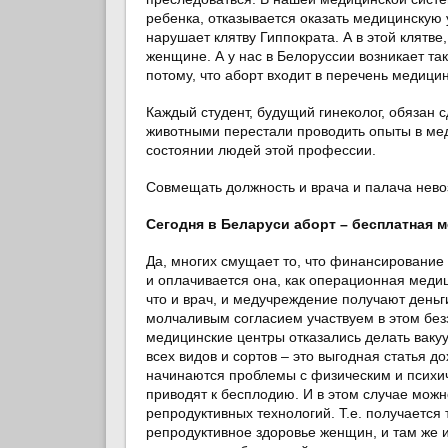
ребенка, отказывается оказать медицинскую 
нарушает клятву Гиппократа. А в этой клятве
женщине. А у нас в Белоруссии возникает так
потому, что аборт входит в перечень медицин
Каждый студент, будущий гинеколог, обязан 
животными перестали проводить опыты в мед
состоянии людей этой профессии.
Совмещать должность и врача и палача нево
Сегодня в Беларуси аборт – бесплатная м
Да, многих смущает то, что финансирование 
и оплачивается она, как операционная меди
что и врач, и медучреждение получают деньг
молчаливым согласием участвуем в этом без
медицинские центры отказались делать ваку
всех видов и сортов – это выгодная статья 
начинаются проблемы с физическим и психич
приводят к бесплодию. И в этом случае можн
репродуктивных технологий. Т.е. получается
репродуктивное здоровье женщин, и там же и