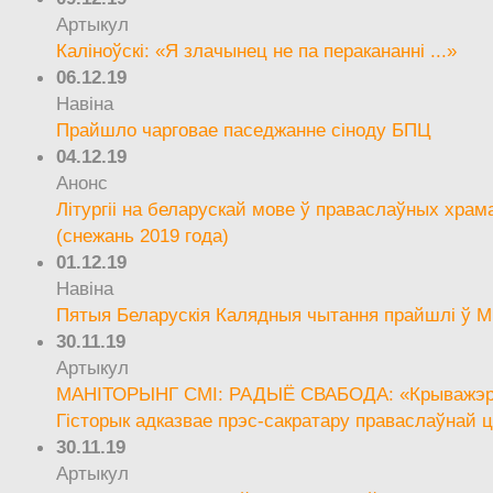
Артыкул
Каліноўскі: «Я злачынец не па перакананні ...»
06.12.19
Навіна
Прайшло чарговае паседжанне сіноду БПЦ
04.12.19
Анонс
Літургіі на беларускай мове ў праваслаўных храм
(снежань 2019 года)
01.12.19
Навіна
Пятыя Беларускія Калядныя чытання прайшлі ў М
30.11.19
Артыкул
МАНІТОРЫНГ СМІ: РАДЫЁ СВАБОДА: «Крыважэрн
Гісторык адказвае прэс-сакратару праваслаўнай ц
30.11.19
Артыкул