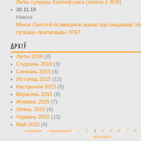
Лепін супраць Каліноўскага (запісы ў ЖЖ)
30.11.19
Навіна
Мінскі Свята-Елісавецінскі манастыр ініцыяваў зб
супраць прапаганды ЛГБТ
Архіў
Люты 2016
(8)
Студзень 2016
(3)
Снежань 2015
(4)
Лістапад 2015
(12)
Кастрычнік 2015
(6)
Верасень 2015
(8)
Жнівень 2015
(7)
Ліпень 2015
(6)
Чэрвень 2015
(13)
Май 2015
(4)
« першая
‹ папярэдняя
1
2
3
4
5
6
7
8
Старонкі
апошняя »