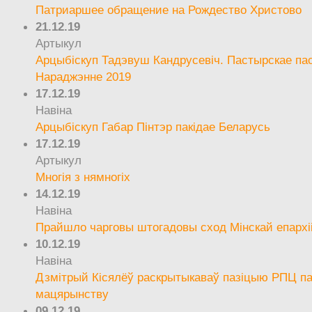
Патриаршее обращение на Рождество Христово
21.12.19
Артыкул
Арцыбіскуп Тадэвуш Кандрусевіч. Пастырскае па
Нараджэнне 2019
17.12.19
Навіна
Арцыбіскуп Габар Пінтэр пакідае Беларусь
17.12.19
Артыкул
Многія з нямногіх
14.12.19
Навіна
Прайшло чарговы штогадовы сход Мінскай епархі
10.12.19
Навіна
Дзмітрый Кісялёў раскрытыкаваў пазіцыю РПЦ па
мацярынству
09.12.19