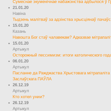
Сумеснае экуменічнае набажэнства адбылося ў Г
21.01.20
Навіна
Тыдзень малітваў за адзінства хрысціянаў пачаўс
15.01.20
Казань
Навошта Бог стаў чалавекам? Адказвае мітрапалі
15.01.20
Артыкул
Осторожный пессимизм: итоги католического год
06.01.20
Артыкул
Пасланне да Ражджаства Хрыстовага мітрапаліта 
Заслаўскага ПАЎЛА
26.12.19
Артыкул
Кто хотел унии?
26.12.19
Артыкул