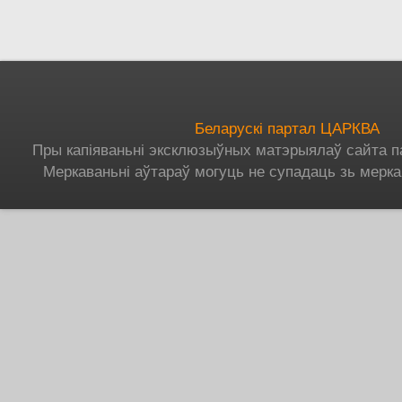
Беларускі партал ЦАРКВА
Пры капіяваньні эксклюзыўных матэрыялаў сайта п
Меркаваньні аўтараў могуць не супадаць зь мерка