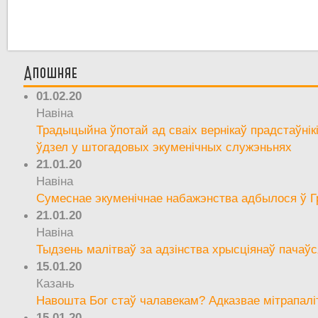
Апошняе
01.02.20
Навіна
Традыцыйна ўпотай ад сваіх вернікаў прадстаўнік
ўдзел у штогадовых экуменічных служэньнях
21.01.20
Навіна
Сумеснае экуменічнае набажэнства адбылося ў Г
21.01.20
Навіна
Тыдзень малітваў за адзінства хрысціянаў пачаўс
15.01.20
Казань
Навошта Бог стаў чалавекам? Адказвае мітрапалі
15.01.20