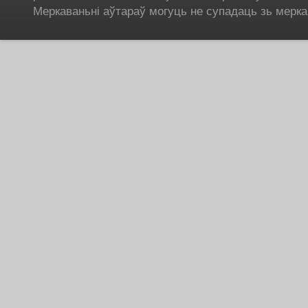
Меркаваньні аўтараў могуць не супадаць зь мерка