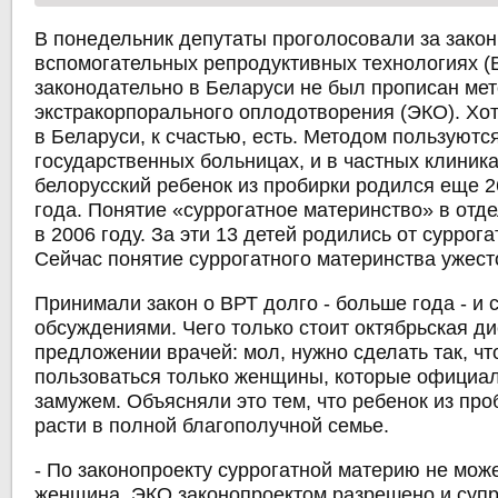
В понедельник депутаты проголосовали за закон
вспомогательных репродуктивных технологиях (В
законодательно в Беларуси не был прописан ме
экстракорпорального оплодотворения (ЭКО). Хот
в Беларуси, к счастью, есть. Методом пользуются
государственных больницах, и в частных клиник
белорусский ребенок из пробирки родился еще 2
года. Понятие «суррогатное материнство» в отд
в 2006 году. За эти 13 детей родились от суррог
Сейчас понятие суррогатного материнства ужест
Принимали закон о ВРТ долго - больше года - и
обсуждениями. Чего только стоит октябрьская ди
предложении врачей: мол, нужно сделать так, ч
пользоваться только женщины, которые официа
замужем. Объясняли это тем, что ребенок из пр
расти в полной благополучной семье.
- По законопроекту суррогатной материю не мож
женщина. ЭКО законопроектом разрешено и супр