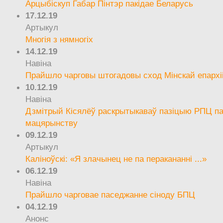
Арцыбіскуп Габар Пінтэр пакідае Беларусь
17.12.19
Артыкул
Многія з нямногіх
14.12.19
Навіна
Прайшло чарговы штогадовы сход Мінскай епархі
10.12.19
Навіна
Дзмітрый Кісялёў раскрытыкаваў пазіцыю РПЦ па
мацярынству
09.12.19
Артыкул
Каліноўскі: «Я злачынец не па перакананні ...»
06.12.19
Навіна
Прайшло чарговае паседжанне сіноду БПЦ
04.12.19
Анонс