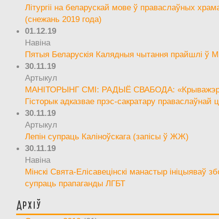
Літургіі на беларускай мове ў праваслаўных храм
(снежань 2019 года)
01.12.19
Навіна
Пятыя Беларускія Калядныя чытання прайшлі ў М
30.11.19
Артыкул
МАНІТОРЫНГ СМІ: РАДЫЁ СВАБОДА: «Крыважэрн
Гісторык адказвае прэс-сакратару праваслаўнай ц
30.11.19
Артыкул
Лепін супраць Каліноўскага (запісы ў ЖЖ)
30.11.19
Навіна
Мінскі Свята-Елісавецінскі манастыр ініцыяваў зб
супраць прапаганды ЛГБТ
Архіў