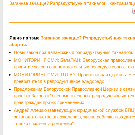
Заганнае зачацце? Рэпрадуктыўныя тэхналогіі, кантрацэпц
Яшчэ па тэме
Заганнае зачацце? Рэпрадуктыўныя тэхнал
аборты
:
Новы закон пра дапаможныя рэпрадуктыўныя тэхналогіі. 
МОНИТОРИНГ СМИ: БелаПАН: Белорусская православна
принятие закона о вспомогательных репродуктивных тех
МОНИТОРИНГ СМИ: TUT.BY: Православная церковь: Бел
превратиться в репродуктивное эльдорадо
Предложения Белорусской Православной Церкви в связи
проекта Закона «О вспомогательных репродуктивных тех
прав граждан при их применении»
Андрей Алешко (заведующий юридической службой БПЦ)
законодательстве, к сожалению, жизнь ребенка находитс
только с момента рождения"