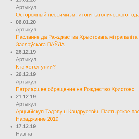
Артыкул
Осторожный пессимизм: итоги католического год
06.01.20
Артыкул
Пасланне да Ражджаства Хрыстовага мітрапаліта 
Заслаўскага ПАЎЛА
26.12.19
Артыкул
Кто хотел унии?
26.12.19
Артыкул
Патриаршее обращение на Рождество Христово
21.12.19
Артыкул
Арцыбіскуп Тадэвуш Кандрусевіч. Пастырскае па
Нараджэнне 2019
17.12.19
Навіна