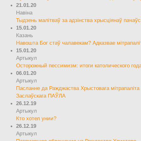
21.01.20
Навіна
Тыдзень малітваў за адзінства хрысціянаў пачаўс
15.01.20
Казань
Навошта Бог стаў чалавекам? Адказвае мітрапалі
15.01.20
Артыкул
Осторожный пессимизм: итоги католического год
06.01.20
Артыкул
Пасланне да Ражджаства Хрыстовага мітрапаліта 
Заслаўскага ПАЎЛА
26.12.19
Артыкул
Кто хотел унии?
26.12.19
Артыкул
Патриаршее обращение на Рождество Христово