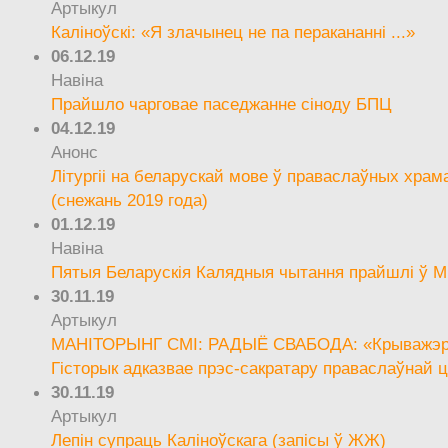
Артыкул
Каліноўскі: «Я злачынец не па перакананні ...»
06.12.19
Навіна
Прайшло чарговае паседжанне сіноду БПЦ
04.12.19
Анонс
Літургіі на беларускай мове ў праваслаўных храм
(снежань 2019 года)
01.12.19
Навіна
Пятыя Беларускія Калядныя чытання прайшлі ў М
30.11.19
Артыкул
МАНІТОРЫНГ СМІ: РАДЫЁ СВАБОДА: «Крыважэрн
Гісторык адказвае прэс-сакратару праваслаўнай ц
30.11.19
Артыкул
Лепін супраць Каліноўскага (запісы ў ЖЖ)