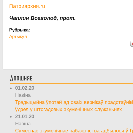
Патриархия.ru
Чаплин Всеволод, прот.
Рубрыка:
Артыкул
Апошняе
01.02.20
Навіна
Традыцыйна ўпотай ад сваіх вернікаў прадстаўнік
ўдзел у штогадовых экуменічных служэньнях
21.01.20
Навіна
Сумеснае экуменічнае набажэнства адбылося ў Г