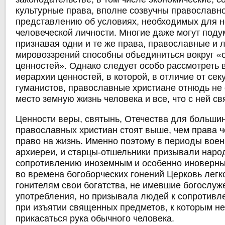
культурные права, вполне созвучны православн
представлению об условиях, необходимых для н
человеческой личности. Многие даже могут подум
признавая одни и те же права, православные и 
мировоззрений способны объединиться вокруг «
ценностей». Однако следует особо рассмотреть 
иерархии ценностей, в которой, в отличие от се
гуманистов, православные христиане отнюдь не 
место земную жизнь человека и все, что с ней св
Ценности веры, святынь, Отечества для больши
православных христиан стоят выше, чем права ч
право на жизнь. Именно поэтому в периоды вое
архиереи, и старцы-отшельники призывали наро
сопротивлению иноземным и особенно иноверны
во времена богоборческих гонений Церковь легк
гонителям свои богатства, не имевшие богослуж
употребления, но призывала людей к сопротивл
при изъятии священных предметов, к которым н
прикасаться рука обычного человека.