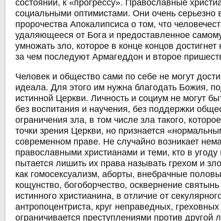
состоянии, к «прогрессу». Православные христи
социальными оптимистами. Они очень серьезно
пророчества Апокалипсиса о том, что человечест
удаляющееся от Бога и предоставленное самому
умножать зло, которое в конце концов достигнет
за чем последуют Армагеддон и второе пришест
Человек и общество сами по себе не могут дост
идеала. Для этого им нужна благодать Божия, п
истинной Церкви. Личность и социум не могут б
без воспитания и научения, без поддержки обще
ограничения зла, в том числе зла такого, которо
точки зрения Церкви, но признается «нормальн
современном праве. Не случайно возникает нем
православными христианами и теми, кто в угоду
пытается лишить их права называть грехом и зл
как гомосексуализм, аборты, внебрачные половы
кощунство, богоборчество, осквернение святынь 
истинного христианина, в отличие от секулярног
антропоцентриста, круг неправедных, греховных
ограничивается преступлениями против другой 