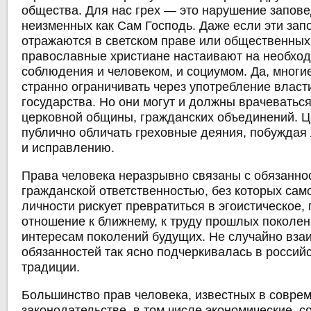
общества. Для нас грех — это нарушение запов
неизменных как Сам Господь. Даже если эти зап
отражаются в светском праве или общественных
православные христиане настаивают на необход
соблюдения и человеком, и социумом. Да, многи
странно ограничивать через употребление власти
государства. Но они могут и должны врачеваться
церковной общины, гражданских объединений. Ц
публично обличать греховные деяния, побуждая
и исправлению.
Права человека неразрывно связаны с обязанно
гражданской ответственностью, без которых са
личности рискует превратиться в эгоистическое,
отношение к ближнему, к труду прошлых поколе
интересам поколений будущих. Не случайно вза
обязанностей так ясно подчеркивалась в россий
традиции.
Большинство прав человека, известных в совре
законодательстве, в том числе экономические, 