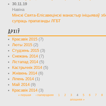
30.11.19
Навіна
Мінскі Свята-Елісавецінскі манастыр ініцыяваў зб
супраць прапаганды ЛГБТ
Архіў
Красавік 2015
(7)
Люты 2015
(2)
Студзень 2015
(3)
Снежань 2014
(7)
Лістапад 2014
(5)
Кастрычнік 2014
(5)
Жнівень 2014
(6)
Ліпень 2014
(1)
Май 2014
(9)
Красавік 2014
(3)
« першая
‹ папярэдняя
1
2
3
4
5
6
7
8
Старонкі
апошняя »