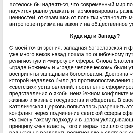
Хотелось бы надеяться, что современный мир по
научится равно уважать и гармонизировать разн
ценностей, отказавшись от попытки установить 
антропоцентризма на закон и на общественное у
Куда идти Западу?
С моей точки зрения, западная богословская и
уже много веков назад пошла по ошибочному пут
религиозную и «мирскую» сферы. Слова блаженн
«граде Божием» и «граде человеческом» были у
восприняты западными богословами. Доктрина «
которой недалеко было до противопоставления 
«светских» установлений, постепенно сформиро
представления о якобы неизбежном конфликте 
жизнью и жизнью государства и общества. В сво
Католическая Церковь попыталась разрешить эт
конфликт через подчинение светской сферы сфе
На смену такому подходу и в целом укладывающ
принципу «чья власть, того и вера» пришло стр
радикально разделить религиозную и светскую 