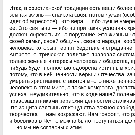
Итак, в христианской традиции есть вещи более
земная жизнь — сначала своя, потом чужая (осо
идет об агрессоре). Это вера — ибо лучше умере
ее. Это святыни — ибо ни при каких условиях хр
должен обрекать их на поругание. Это жизнь и 
своей семьи, своей общины, своего народа, воо
человека, который терпит бедствие и страдание.
Антропоцентрическая политико-правовая систе
только земные интересы человека и общества, в
нибудь будет полностью одобрена истинным хри
потому, что в ней ценности веры и Отечества, за
умереть христианин, ставятся много ниже ценно
человека в этом мире, а также комфорта, достатк
успеха. Неудивительно, что в ходе нашей полем
правозащитниками иерархии ценностей сталкива
что защита святынь от кощунства важнее свобод
творчества — нам возражают. Нам говорят, что 
и боевиков в Чечне можно было поступиться цел
— но мы не согласны с этим.