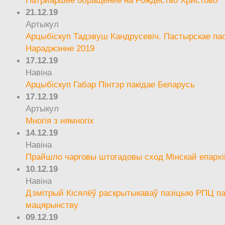
21.12.19
Артыкул
Арцыбіскуп Тадэвуш Кандрусевіч. Пастырскае па
Нараджэнне 2019
17.12.19
Навіна
Арцыбіскуп Габар Пінтэр пакідае Беларусь
17.12.19
Артыкул
Многія з нямногіх
14.12.19
Навіна
Прайшло чарговы штогадовы сход Мінскай епархі
10.12.19
Навіна
Дзмітрый Кісялёў раскрытыкаваў пазіцыю РПЦ па
мацярынству
09.12.19