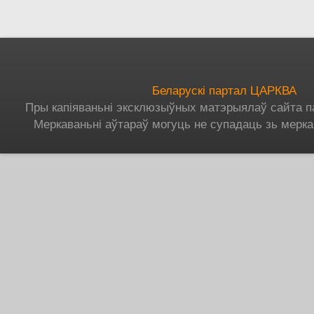
Беларускі партал ЦАРКВА
Пры капіяваньні эксклюзыўных матэрыялаў сайта п
Меркаваньні аўтараў могуць не супадаць зь мерка