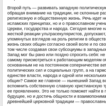
Второй путь — развивать западную политическую
обращая внимание на традиции, не склонные ра
религиозную и общественную жизнь. Речь идет н
исламских принципах, но и о православном уче
Церкви, государства и народа. Сегодня многие н
жесткой реакции ультрасекуляристов, допускают
упомянутых взглядов на роль религии в обществ
жизнь своих общин согласно своей воле и по с
том числе создавая свои субсоциумы в западных
Запад мог бы рано или поздно спросить себя: не
самому присмотреться к работающим моделям о
основанным не на постоянном соперничестве вет
политических сил и социальных групп, а на гарм
единстве власти, народа и одной или нескольки
общин? Самое же главное — нынешний Запад в
вспомнить собственную славную христианскую 
ее проявлениях. Это не только поможет найти в
будущее, но и достичь общности и взаимопоним
древнейшей церковной традиции — православн