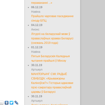
перакананні ...»
06.12.19
Навіна
Прайшло чарговае паседжанне
сіноду БПЦ
04.12.19
Анонс
Літургіі на беларускай мове ў
праваслаўных храмах Беларусі
(снежань 2019 года)
01.12.19
Навіна
Пятыя Беларускія Калядныя
чытання прайшлі ў Мінску
30.11.19
Артыкул
МАНІТОРЫНГ СМІ: РАДЫЁ
СВАБОДА: «Крыважэрны
Каліноўскі?» Гісторык адказвае
прэс-сакратару праваслаўнай
царквы ў Беларусі
30.11.19
Артыкул
а…