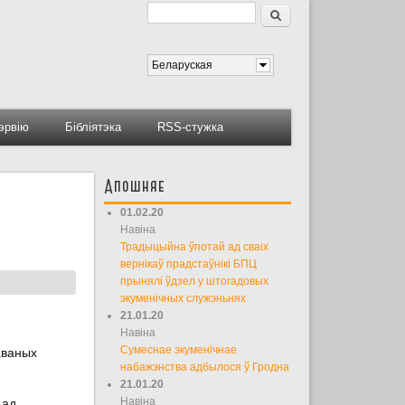
Пошук
Форма пошуку
Беларуская
тэрвію
Бібліятэка
RSS-стужка
Апошняе
01.02.20
Навіна
Традыцыйна ўпотай ад сваіх
вернікаў прадстаўнікі БПЦ
прынялі ўдзел у штогадовых
экуменічных служэньнях
21.01.20
Навіна
Сумеснае экуменічнае
аваных
набажэнства адбылося ў Гродна
21.01.20
Навіна
 ад