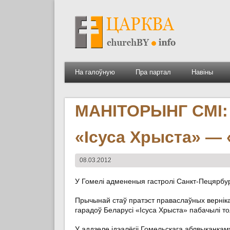
На галоўную
Пра партал
Навіны
МАНІТОРЫНГ СМІ:
«Ісуса Хрыста» —
08.03.2012
У Гомелі адмененыя гастролі Санкт-Пецярбург
Прычынай стаў пратэст праваслаўных верніка
гарадоў Беларусі «Ісуса Хрыста» пабачылі тол
У аддзеле ідэалёгіі Гомельскага аблвыканка