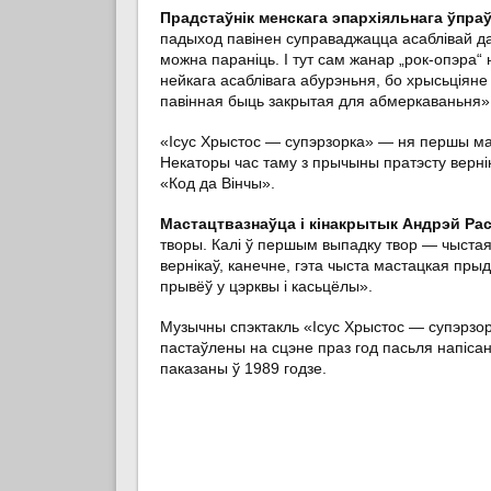
Прадстаўнік менскага эпархіяльнага ўпр
падыход павінен суправаджацца асаблівай да
можна параніць. І тут сам жанар „рок-опэра“ н
нейкага асаблівага абурэньня, бо хрысьціяне 
павінная быць закрытая для абмеркаваньня»
«Ісус Хрыстос — супэрзорка» — ня першы мас
Некаторы час таму з прычыны пратэсту верні
«Код да Вінчы».
Мастацтвазнаўца і кінакрытык Андрэй Расі
творы. Калі ў першым выпадку твор — чыстая 
вернікаў, канечне, гэта чыста мастацкая пры
прывёў у цэрквы і касьцёлы».
Музычны спэктакль «Ісус Хрыстос — супэрзо
пастаўлены на сцэне праз год пасьля напіс
паказаны ў 1989 годзе.