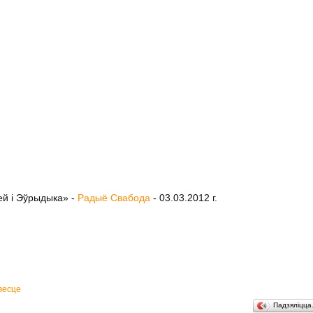
ей і Эўрыдыка» -
Радыё Свабода
- 03.03.2012 г.
весце
Падзяліцц