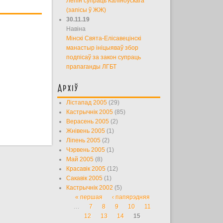
Лепін супраць Каліноўскага
(запісы ў ЖЖ)
30.11.19
Навіна
Мінскі Свята-Елісавецінскі
манастыр ініцыяваў збор
подпісаў за закон супраць
прапаганды ЛГБТ
Архіў
Лістапад 2005
(29)
Кастрычнік 2005
(85)
Верасень 2005
(2)
Жнівень 2005
(1)
Ліпень 2005
(2)
Чэрвень 2005
(1)
Май 2005
(8)
Красавік 2005
(12)
Сакавік 2005
(1)
Кастрычнік 2002
(5)
« першая
‹ папярэдняя
Старонкі
…
7
8
9
10
11
12
13
14
15