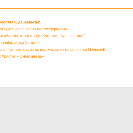
нерства ці дабравесце
:
іч сумесна запісаліся на тэлеперадачы
абразіць верніка «Ісус Хрыстос – суперзорка»?
араніць «Ісуса Хрыста»
а — суперзвезды» до португальских металлистов Moonspell
с Христос – Суперзвезда»