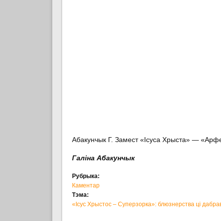
Абакунчык Г. Замест «Ісуса Хрыста» — «Арф
Галіна Абакунчык
Рубрыка:
Каментар
Тэма:
«Ісус Хрыстос – Суперзорка»: блюзнерства ці дабра