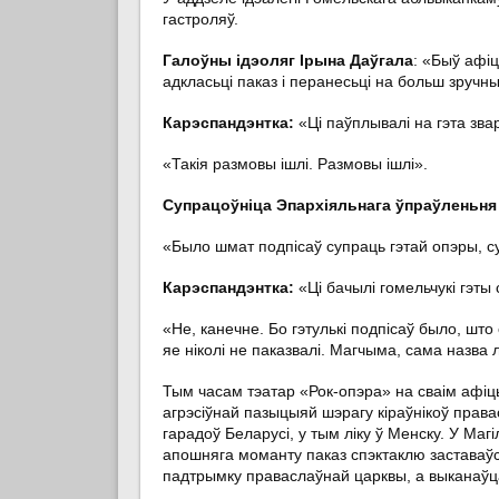
гастроляў.
Галоўны ідэоляг Ірына Даўгала
: «Быў афіц
адкласьці паказ і перанесьці на больш зручны
Карэспандэнтка:
«Ці паўплывалі на гэта зва
«Такія размовы ішлі. Размовы ішлі».
Супрацоўніца Эпархіяльнага ўпраўленьня
«Было шмат подпісаў супраць гэтай опэры, су
Карэспандэнтка:
«Ці бачылі гомельчукі гэты 
«Не, канечне. Бо гэтулькі подпісаў было, шт
яе ніколі не паказвалі. Магчыма, сама назва
Тым часам тэатар «Рок-опэра» на сваім афіц
агрэсіўнай пазыцыяй шэрагу кіраўнікоў права
гарадоў Беларусі, у тым ліку ў Менску. У Ма
апошняга моманту паказ спэктаклю заставаўс
падтрымку праваслаўнай царквы, а выканаўц