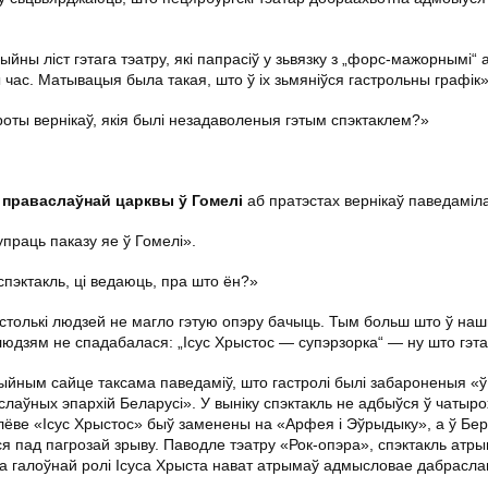
ыйны ліст гэтага тэатру, які папрасіў у зьвязку з „форс-мажорнымі“ 
 час. Матывацыя была такая, што ў іх зьмяніўся гастрольны графік»
роты вернікаў, якія былі незадаволеныя гэтым спэктаклем?»
 праваслаўнай царквы ў Гомелі
аб пратэстах вернікаў паведаміл
праць паказу яе ў Гомелі».
спэктакль, ці ведаюць, пра што ён?»
о столькі людзей не магло гэтую опэру бачыць. Тым больш што ў на
 людзям не спадабалася: „Ісус Хрыстос — супэрзорка“ — ну што гэт
ыйным сайце таксама паведаміў, што гастролі былі забароненыя «ў 
слаўных эпархій Беларусі». У выніку спэктакль не адбыўся ў чатырох
гілёве «Ісус Хрыстос» быў заменены на «Арфея і Эўрыдыку», а ў Бер
я пад пагрозай зрыву. Паводле тэатру «Рок-опэра», спэктакль атр
а галоўнай ролі Ісуса Хрыста нават атрымаў адмысловае дабрасла