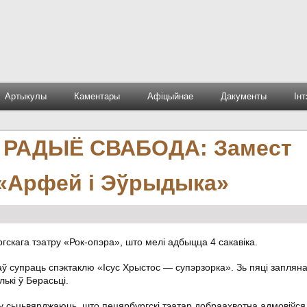
Артыкулы
Каментары
Афіцыйнае
Дакументы
Ін
 РАДЫЁ СВАБОДА: Замест
 «Арфей і Эўрыдыка»
скага тэатру «Рок-опэра», што мелі адбыцца 4 сакавіка.
ў супраць спэктаклю «Ісус Хрыстос — супэрзорка». Зь пяці заплян
ькі ў Берасьці.
му сьцьвярджаюць, што пецярбургскі тэатар добраахвотна адмовіўся