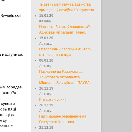
Тыдзень малітваў за адзінства
хрысціянаў пачаўся 18 студзеня
абставінамі
15.01.20
.
Казань
Навошта Бог стаў чалавекам?
Адказвае мітрапаліт Павел.
15.01.20
Артыкул
Осторожный пессимизм: итоги
а наступнае:
католического года
06.01.20
Артыкул
Пасланне да Ражджаства
Хрыстовага мітрапаліта
Мінскага і Заслаўскага ПАЎЛА
шым горадзе
26.12.19
а такое?»
Артыкул
Кто хотел унии?
сувязі з
26.12.19
 зь пяці
Артыкул
асьці да
Патриаршее обращение на
ымаў
Рождество Христово
веньне.
21.12.19