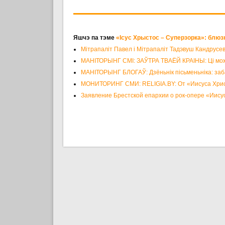
Яшчэ па тэме
«Ісус Хрыстос – Суперзорка»: блюз
Мітрапаліт Павел і Мітрапаліт Тадэвуш Кандрусев
МАНІТОРЫНГ СМІ: ЗАЎТРА ТВАЁЙ КРАІНЫ: Ці можа 
МАНІТОРЫНГ БЛОГАЎ: Дзёньнік пісьменьніка: заб
МОНИТОРИНГ СМИ: RELIGIA.BY: От «Иисуса Христ
Заявление Брестской епархии о рок-опере «Иису