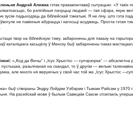
аўленьня Андрэй Алежка
гэтак пракамэнтаваў сытуацыю: «У такіх 
лікатнасьцю, бо рэлігійныя пачуцьці людзей — тая сфэра, якую вел
е зусім падыходзіць да біблейскай тэматыкі. Я не лічу, што гэта па
ўвогуле не павінныя абурацца і кагосьці асуджаць. Проста гэтая тэ
.
тацкі твор на біблейскую тэму, забаронены для паказу на тэрыторы
каў каталіцкага касьцёлу ў Менску быў забаронены паказ мастацкаг
нскі:
«„Код да Вінчы“ і „Ісус Хрыстос — супэрзорка“ — абсалютна 
пустышка, разьлічаная на скандал, то ў другім — вельмі таленавін
думка, але многіх ня веруючых у свой час той жа „Ісус Хрыстос —су
рка» быў створаны Эндру Лойдам Уэбэрам і Тымам Райсам у 1970 го
аньня. На расейскай мове ў былым Савецкім Саюзе спэктакль упер