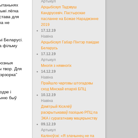
Артыкул
пытаньнях
Арцыбіскуп Тадэвуш
ьмі лёгка
Кандрусевіч. Пастырскае
дстава для
пасланне на Божае Нараджэнне
ма не
2019
17.12.19
Навіна
і Беларусі.
Арцыбіскуп Габар Пінтэр пакідае
а фільму
Беларусь
17.12.19
Артыкул
розныя
Многія з нямногіх
ы твор. Для
14.12.19
пэрзорка“
Навіна
Прайшло чарговы штогадовы
сход Мінскай епархіі БПЦ
дзе і
10.12.19
шыню быў
Навіна
Дзмітрый Кісялёў
раскрытыкаваў пазіцыю РПЦ па
ЭКА і сурагатнаму мацярынству
09.12.19
Артыкул
Каліноўскі: «Я злачынец не па