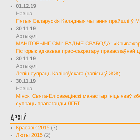
01.12.19
Навіна
Пятыя Беларускія Калядныя чытання прайшлі ў М
30.11.19
Артыкул
МАНІТОРЫНГ СМІ: РАДЫЁ СВАБОДА: «Крыважэрн
Гісторык адказвае прэс-сакратару праваслаўнай ц
30.11.19
Артыкул
Лепін супраць Каліноўскага (запісы ў ЖЖ)
30.11.19
Навіна
Мінскі Свята-Елісавецінскі манастыр ініцыяваў зб
супраць прапаганды ЛГБТ
Архіў
Красавік 2015
(7)
Люты 2015
(2)