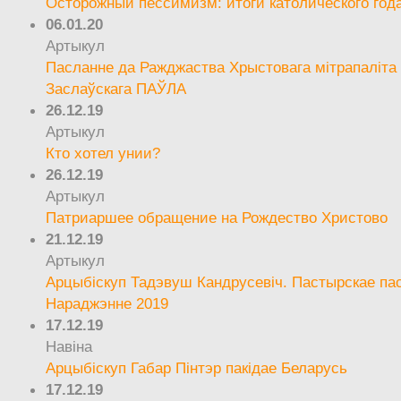
Осторожный пессимизм: итоги католического год
06.01.20
Артыкул
Пасланне да Ражджаства Хрыстовага мітрапаліта 
Заслаўскага ПАЎЛА
26.12.19
Артыкул
Кто хотел унии?
26.12.19
Артыкул
Патриаршее обращение на Рождество Христово
21.12.19
Артыкул
Арцыбіскуп Тадэвуш Кандрусевіч. Пастырскае па
Нараджэнне 2019
17.12.19
Навіна
Арцыбіскуп Габар Пінтэр пакідае Беларусь
17.12.19