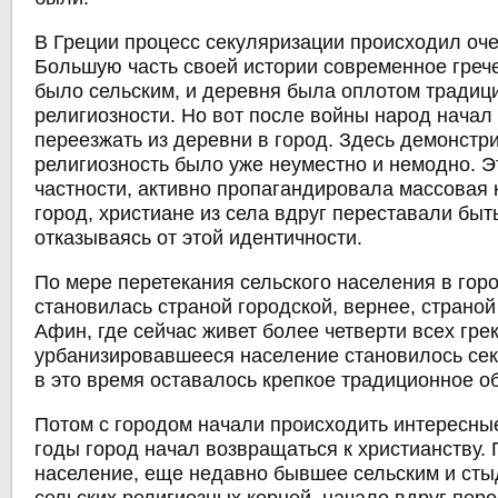
В Греции процесс секуляризации происходил оче
Большую часть своей истории современное греч
было сельским, и деревня была оплотом традиц
религиозности. Но вот после войны народ начал
переезжать из деревни в город. Здесь демонстр
религиозность было уже неуместно и немодно. Э
частности, активно пропагандировала массовая 
город, христиане из села вдруг переставали быт
отказываясь от этой идентичности.
По мере перетекания сельского населения в гор
становилась страной городской, вернее, страной
Афин, где сейчас живет более четверти всех грек
урбанизировавшееся население становилось сек
в это время оставалось крепкое традиционное о
Потом с городом начали происходить интересные
годы город начал возвращаться к христианству. 
население, еще недавно бывшее сельским и ст