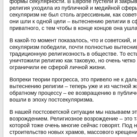
формы секулярности. В Европе пустели и закры
религия уходила из публичной и медийной сферы
секуляризм не был столь агрессивным, как совет
они шли к одной цели – вытеснению религии в с
приватного, с тем чтобы в конце концов она ушла
В какой-то момент показалось, что и советский, 
секуляризм победили, почти полностью вытесни
традиционную религиозность в обществе. То есть
уничтожили религию как таковую, но очень четко
ограничили ее сферой личной жизни.
Вопреки теории прогресса, это привело не к да
вытеснению религии – теперь уже и из частной жи
обратному процессу – ее возвращению в публич
вошли в эпоху постсекуляризма.
В нашей постсоветской ситуации мы называем э
возрождением. Религиозное возрождение – это т
которой тоже очень многие сейчас говорят. Под
строительство новых храмов, массового крещени