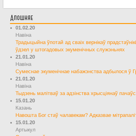
Апошняе
01.02.20
Навіна
Традыцыйна ўпотай ад сваіх вернікаў прадстаўнік
ўдзел у штогадовых экуменічных служэньнях
21.01.20
Навіна
Сумеснае экуменічнае набажэнства адбылося ў Г
21.01.20
Навіна
Тыдзень малітваў за адзінства хрысціянаў пачаўс
15.01.20
Казань
Навошта Бог стаў чалавекам? Адказвае мітрапалі
15.01.20
Артыкул