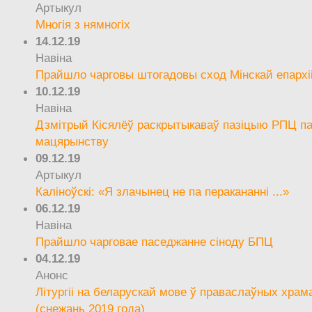
Артыкул
Многія з нямногіх
14.12.19
Навіна
Прайшло чарговы штогадовы сход Мінскай епархі
10.12.19
Навіна
Дзмітрый Кісялёў раскрытыкаваў пазіцыю РПЦ па
мацярынству
09.12.19
Артыкул
Каліноўскі: «Я злачынец не па перакананні ...»
06.12.19
Навіна
Прайшло чарговае паседжанне сіноду БПЦ
04.12.19
Анонс
Літургіі на беларускай мове ў праваслаўных храм
(снежань 2019 года)