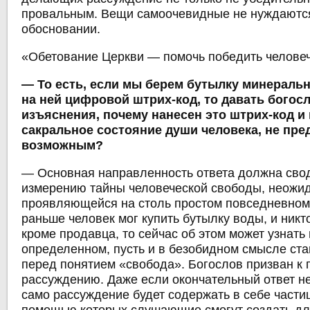
провальным. Вещи самоочевидные не нуждаются
обосновании.
«Обетование Церкви ― помочь победить человеч
― То есть, если мы берем бутылку минераль
на ней цифровой штрих-код, то давать богос
изъяснения, почему нанесен это штрих-код и 
сакральное состояние души человека, не пре
возможным?
― Основная направленность ответа должна свод
измерению тайны человеческой свободы, неожи
проявляющейся на столь простом повседневном
раньше человек мог купить бутылку воды, и никто
кроме продавца, то сейчас об этом может узнать 
определенном, пусть и в безобидном смысле ста
перед понятием «свобода». Богослов призван к п
рассуждению. Даже если окончательный ответ не
само рассуждение будет содержать в себе частиц