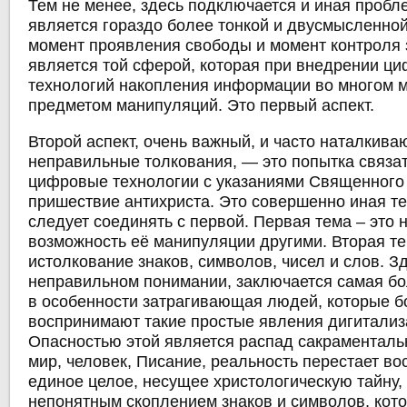
Тем не менее, здесь подключается и иная пробл
является гораздо более тонкой и двусмысленной
момент проявления свободы и момент контроля 
является той сферой, которая при внедрении ц
технологий накопления информации во многом м
предметом манипуляций. Это первый аспект.
Второй аспект, очень важный, и часто наталкив
неправильные толкования, ― это попытка связа
цифровые технологии с указаниями Священного
пришествие антихриста. Это совершенно иная те
следует соединять с первой. Первая тема – это 
возможность её манипуляции другими. Вторая те
истолкование знаков, символов, чисел и слов. Зд
неправильном понимании, заключается самая бо
в особенности затрагивающая людей, которые 
воспринимают такие простые явления дигитализ
Опасностью этой является распад сакраментальн
мир, человек, Писание, реальность перестает во
единое целое, несущее христологическую тайну,
непонятным скоплением знаков и символов, кот