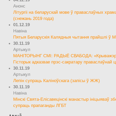
Анонс
Літургіі на беларускай мове ў праваслаўных храм
(снежань 2019 года)
01.12.19
Навіна
Пятыя Беларускія Калядныя чытання прайшлі ў М
30.11.19
Артыкул
МАНІТОРЫНГ СМІ: РАДЫЁ СВАБОДА: «Крыважэрн
Гісторык адказвае прэс-сакратару праваслаўнай ц
30.11.19
Артыкул
Лепін супраць Каліноўскага (запісы ў ЖЖ)
30.11.19
Навіна
Мінскі Свята-Елісавецінскі манастыр ініцыяваў зб
супраць прапаганды ЛГБТ