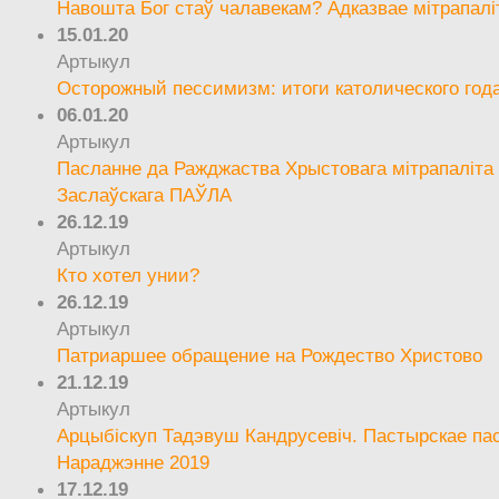
Навошта Бог стаў чалавекам? Адказвае мітрапалі
15.01.20
Артыкул
Осторожный пессимизм: итоги католического год
06.01.20
Артыкул
Пасланне да Ражджаства Хрыстовага мітрапаліта 
Заслаўскага ПАЎЛА
26.12.19
Артыкул
Кто хотел унии?
26.12.19
Артыкул
Патриаршее обращение на Рождество Христово
21.12.19
Артыкул
Арцыбіскуп Тадэвуш Кандрусевіч. Пастырскае па
Нараджэнне 2019
17.12.19