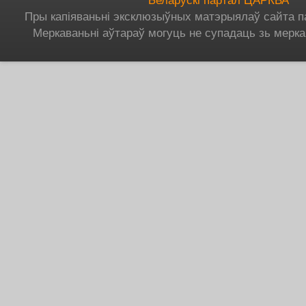
Беларускі партал ЦАРКВА
Пры капіяваньні эксклюзыўных матэрыялаў сайта п
Меркаваньні аўтараў могуць не супадаць зь мерка