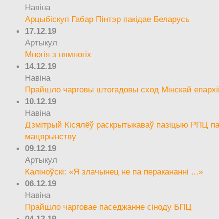
Навіна
Арцыбіскуп Габар Пінтэр пакідае Беларусь
17.12.19
Артыкул
Многія з нямногіх
14.12.19
Навіна
Прайшло чарговы штогадовы сход Мінскай епархі
10.12.19
Навіна
Дзмітрый Кісялёў раскрытыкаваў пазіцыю РПЦ па
мацярынству
09.12.19
Артыкул
Каліноўскі: «Я злачынец не па перакананні ...»
06.12.19
Навіна
Прайшло чарговае паседжанне сіноду БПЦ
04.12.19