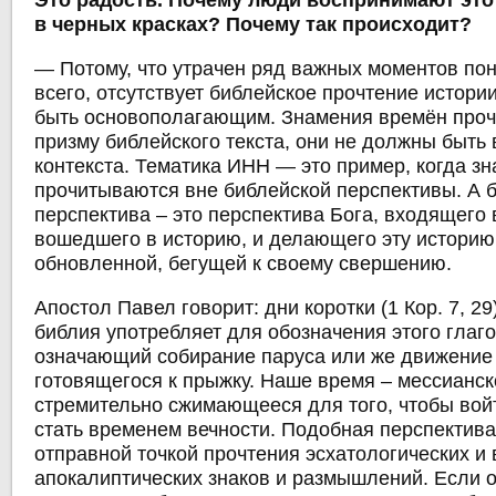
Это радость. Почему люди воспринимают это 
в черных красках? Почему так происходит?
― Потому, что утрачен ряд важных моментов по
всего, отсутствует библейское прочтение истори
быть основополагающим. Знамения времён проч
призму библейского текста, они не должны быть
контекста. Тематика ИНН ― это пример, когда з
прочитываются вне библейской перспективы. А 
перспектива – это перспектива Бога, входящего 
вошедшего в историю, и делающего эту историю
обновленной, бегущей к своему свершению.
Апостол Павел говорит: дни коротки (1 Кор. 7, 29
библия употребляет для обозначения этого глагол 
означающий собирание паруса или же движение 
готовящегося к прыжку. Наше время – мессианск
стремительно сжимающееся для того, чтобы войт
стать временем вечности. Подобная перспектив
отправной точкой прочтения эсхатологических и 
апокалиптических знаков и размышлений. Если он