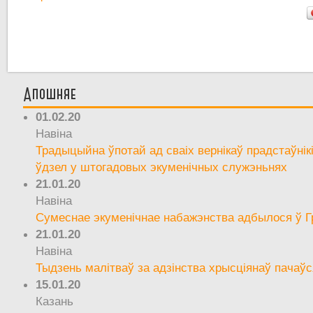
Апошняе
01.02.20
Навіна
Традыцыйна ўпотай ад сваіх вернікаў прадстаўнік
ўдзел у штогадовых экуменічных служэньнях
21.01.20
Навіна
Сумеснае экуменічнае набажэнства адбылося ў Г
21.01.20
Навіна
Тыдзень малітваў за адзінства хрысціянаў пачаўс
15.01.20
Казань