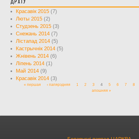
Архіў
Красавік 2015
(7)
Люты 2015
(2)
Студзень 2015
(3)
Снежань 2014
(7)
Лістапад 2014
(5)
Кастрычнік 2014
(5)
Жнівень 2014
(6)
Ліпень 2014
(1)
Май 2014
(9)
Красавік 2014
(3)
« першая
‹ папярэдняя
1
2
3
4
5
6
7
8
Старонкі
апошняя »