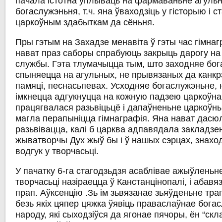
пачала істотна ўплываць на фармаваньне агуль
богаслужэньня, т.ч. яна ўваходзіць у гісторыю і с
царкоўным здабыткам да сёньня.
Пры гэтым на Захадзе менавіта ў гэты час гімнаг
нават праз саборы спрабуюць закрыць дарогу на
службы. Гэта тлумачыцца тым, што заходняе бо
спыняецца на агульных, не прывязаных да канкрэ
памяці, песнасьпевах. Усходняе богаслужэньне, 
імкнецца адгукнуцца на кожную падзею царкоўнаг
працягвалася разьвіцьцё і дапаўненьне царкоўны
магла перапыніцца гімнаграфія. Яна нават дасю
разьвівацца, калі б царква адпавядала закладзе
жыватворчы Дух жыў бы і ў нашых сэрцах, знах
водгук у творчасьці.
У пачатку 6-га стагодзьдзя
асаблівае ажыўленьне
творчасьці назіраецца ў Канстанцінопалі, і абав
прап. Аўксенцію
.Зь ім зьвязанае
зьяўденьне трап
безь якіх цяпер цяжка ўявіць праваслаўнае бога
народу, які сыходзіўся да ягонае пячоры, ён
“скл