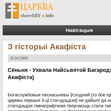
Навігацыя
З гісторыі Акафіста
15.04.2005
Сёньня - Ухвала Найсьвятой Багарод
Акафіста)
Богаслужбовыя песнасьпевы ўсходняй (то бок п
царквы першых 5-ці стагодзьдзяў не дайшлі да нас
стагодзьдзя гімнаграфічная творчасьць стала та