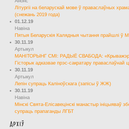
Анонс
Літургіі на беларускай мове ў праваслаўных храм
(снежань 2019 года)
01.12.19
Навіна
Пятыя Беларускія Калядныя чытання прайшлі ў М
30.11.19
Артыкул
МАНІТОРЫНГ СМІ: РАДЫЁ СВАБОДА: «Крыважэрн
Гісторык адказвае прэс-сакратару праваслаўнай ц
30.11.19
Артыкул
Лепін супраць Каліноўскага (запісы ў ЖЖ)
30.11.19
Навіна
Мінскі Свята-Елісавецінскі манастыр ініцыяваў зб
супраць прапаганды ЛГБТ
Архіў