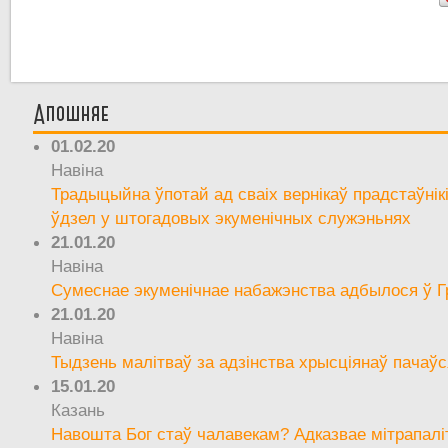
Апошняе
01.02.20
Навіна
Традыцыйна ўпотай ад сваіх вернікаў прадстаўнік
ўдзел у штогадовых экуменічных служэньнях
21.01.20
Навіна
Сумеснае экуменічнае набажэнства адбылося ў Г
21.01.20
Навіна
Тыдзень малітваў за адзінства хрысціянаў пачаўс
15.01.20
Казань
Навошта Бог стаў чалавекам? Адказвае мітрапалі