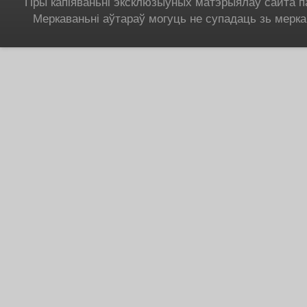
Пры капіяваньні эксклюзыўных матэрыялаў сайта п
Меркаваньні аўтараў могуць не супадаць зь мерка