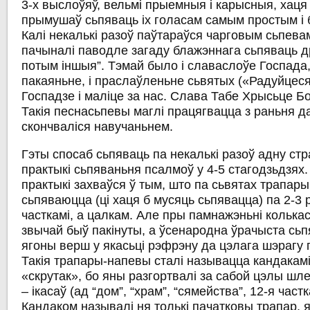
3-х выслоўяў, вельмі прыемныя і карысныя, хаця і
прымушаў сьпяваць іх голасам самым простым і 
Калі некалькі разоў паўтараўся чарговым сьпевам
пачыналі паводле загаду блажэннага сьпяваць др
потым іншыя”
. Тэмай было і славаслоўе Госпада, 
пакаяньне, і праслаўленьне сьвятых («Радуйцес
Госпадзе і маліце за нас. Слава Табе Хрысьце Б
Такія песнасьпевы маглі працягвацца з раньня да
скончваліся навучаньнем.
Гэты спосаб сьпяваць па некалькі разоў адну стр
практыкі сьпяваньня псалмоў у 4-5 стагодзьдзях.
практыкі захваўся ў тым, што па сьвятах трапары,
сьпяваюцца (ці хаця б мусяць сьпявацца) па 2-3 
часткамі, а цалкам. Але пры памнажэньні колькас
звычай быў пакінуты, а ўсенародна ўрачыста сьп
ягоны верш у якасьці рэфрэну да цэлага шэрагу 
Такія трапары-напевы сталі называцца кандакамі,
«скрутак», бо яны разгортвалі за сабой цэлы шл
– ікасаў (ад “дом”, “храм”, “сямейства”, 12-я част
Кандаком называлі ня толькі пачатковы трапар, я