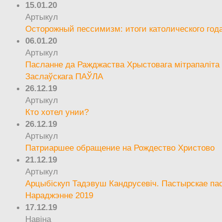
15.01.20
Артыкул
Осторожный пессимизм: итоги католического год
06.01.20
Артыкул
Пасланне да Ражджаства Хрыстовага мітрапаліта 
Заслаўскага ПАЎЛА
26.12.19
Артыкул
Кто хотел унии?
26.12.19
Артыкул
Патриаршее обращение на Рождество Христово
21.12.19
Артыкул
Арцыбіскуп Тадэвуш Кандрусевіч. Пастырскае па
Нараджэнне 2019
17.12.19
Навіна