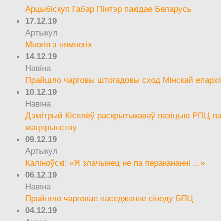
Арцыбіскуп Габар Пінтэр пакідае Беларусь
17.12.19
Артыкул
Многія з нямногіх
14.12.19
Навіна
Прайшло чарговы штогадовы сход Мінскай епархі
10.12.19
Навіна
Дзмітрый Кісялёў раскрытыкаваў пазіцыю РПЦ па
мацярынству
09.12.19
Артыкул
Каліноўскі: «Я злачынец не па перакананні ...»
06.12.19
Навіна
Прайшло чарговае паседжанне сіноду БПЦ
04.12.19