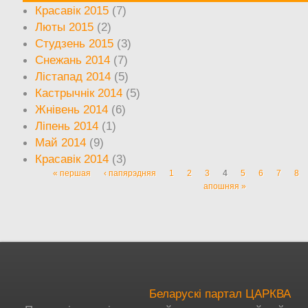
Красавік 2015
(7)
Люты 2015
(2)
Студзень 2015
(3)
Снежань 2014
(7)
Лістапад 2014
(5)
Кастрычнік 2014
(5)
Жнівень 2014
(6)
Ліпень 2014
(1)
Май 2014
(9)
Красавік 2014
(3)
« першая
‹ папярэдняя
1
2
3
4
5
6
7
8
Старонкі
апошняя »
Беларускі партал ЦАРКВА