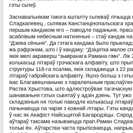
гэты сьпеў.
Заснавальнікам такога кшталту сьпеваў лічыцца
Сладкапевец
, сьпявак Канстанцінопальскага храм
першым кандаком яго – паводле паданьня, прас
асаблівым нябесным натхненьні – стаў
кандак н
“Дзева сёньня”
. Да гэтага кандака было прыклад
жа рэфрэнам, што і ў кандаку: “Дзіцятка малое сп
якія мелі акраверш “зьміранага Рамана гімн”. Лік
колькасьці літараў грэчаскага алфавіту, што пр
структуры 118-га псалма, якія складаецца з 22 
літараў габрэйскага алфавіту. Яшчэ больш з гэты
ікас
Благавешчаньню
з паралельным праслаўлен
Раства Хрыстова, што адлюстроўвае тагачасную
шанаваньня гэтых сьвятаў у адзін дзень. Тут ужо
складзеныя ня толькі паводле колькасьці літараў
пачынаецца па чарзе з кожнай літары. Гэты канд
ў нас як
Акафіст Найсьцятой Багародзіцы
. Сярод
аўтараў таксама называецца прап.Раман Сладка
толькі ён. Аўтарства часта прыпісваецца, напрык