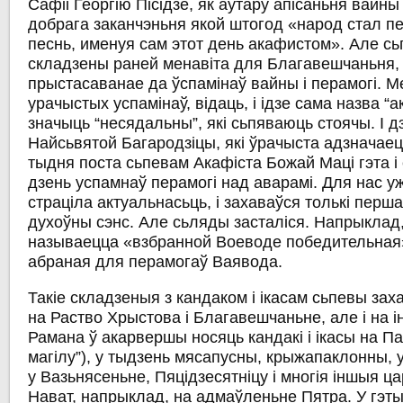
Сафіі
Георгію Пісідзе
, як аўтару апісаньня вайны
добрага заканчэньня якой штогод
«народ стал п
песнь, именуя сам этот день акафистом»
. Але с
складзены раней менавіта для Благавешчаньня,
прыстасаванае да ўспамінаў вайны і перамогі. М
урачыстых успамінаў, відаць, і ідзе сама назва “а
значыць “несядальны”, які сьпяваюць стоячы. І 
Найсьвятой Багародзіцы, які ўрачыста адзначаецц
тыдня поста сьпевам Акафіста Божай Маці гэта і
дзень успамнаў перамогі над аварамі. Для нас у
страціла актуальнасьць, і захаваўся толькі перш
духоўны сэнс. Але сьляды засталіся. Напрыклад,
называецца «взбранной Воеводе победительная»
абраная для перамогаў Ваявода.
Такіе складзеныя з кандаком і ікасам сьпевы заха
на Раство Хрыстова і Благавешчаньне, але і на і
Рамана ў акарвершы носяць кандакі і ікасы на Пас
магілу”), у тыдзень мясапусны, крыжапаклонны, у
у Вазьнясеньне, Пяцідзесятніцу і многія іншыя ц
Нават, напрыклад, на адмаўленьне Пятра. У гэты