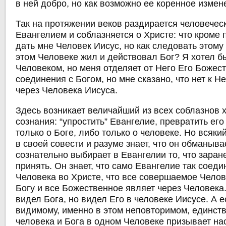
в ней добро, но как возможно ее коренное измен
Так на протяжении веков раздирается человечес
Евангелием и соблазняется о Христе: что кроме
дать мне Человек Иисус, но как следовать этому
этом Человеке жил и действовал Бог? Я хотел б
Человеком, но меня отделяет от Него Его Божест
соединения с Богом, но мне сказано, что нет к Не
через Человека Иисуса.
Здесь возникает величайший из всех соблазнов 
сознания: “упростить” Евангелие, превратить его
только о Боге, либо только о человеке. Но всяк
в своей совести и разуме знает, что он обманывае
сознательно выбирает в Евангелии то, что заран
принять. Он знает, что само Евангелие так соеди
Человека во Христе, что все совершаемое Челов
Богу и все Божественное являет через Человека
видел Бога, но видел Его в человеке Иисусе. А ес
видимому, именно в этом неповторимом, единст
человека и Бога в одном Человеке призывает на