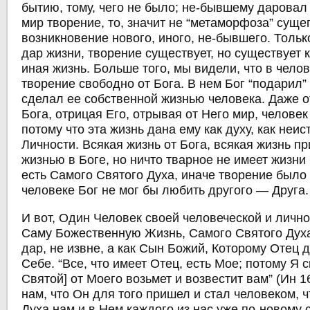
бытию, тому, чего не было; не-бывшему даровал
мир творение, то, значит не “метаморфоза” сущег
возникновение нового, иного, не-бывшего. Тольк
дар жизни, творение существует, но существует к
иная жизнь. Больше того, мы видели, что в чело
творение свободно от Бога. В нем Бог “подарил”
сделал ее собственной жизнью человека. Даже о
Бога, отрицая Его, отрывая от Него мир, человек
потому что эта жизнь дана ему как духу, как неи
Личности. Всякая жизнь от Бога, всякая жизнь п
жизнью в Боге, но ничто тварное не имеет жизни
есть Самого Святого Духа, иначе творение было
человеке Бог не мог бы любить другого — Друга.
И вот, Один Человек своей человеческой и личн
Саму Божественную Жизнь, Самого Святого Духа,
дар, не извне, а как Сын Божий, Которому Отец 
Себе. “Все, что имеет Отец, есть Мое; потому Я с
Святой] от Моего возьмет и возвестит вам” (Ин 1
нам, что Он для того пришел и стал человеком, 
Духа нам и в Нем каждого из нас уже по-новому 