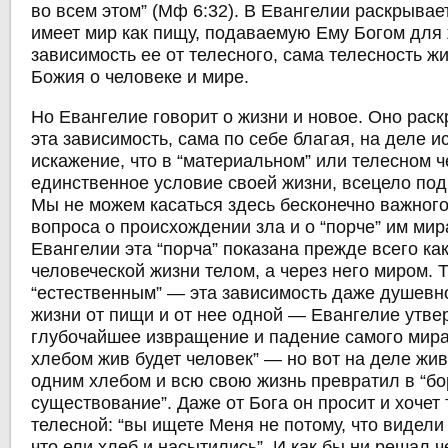
во всем этом” (Мф 6:32). В Евангелии раскрывает
имеет мир как пищу, подаваемую Ему Богом для ж
зависимость ее от телесного, сама телесность ж
Божия о человеке и мире.
Но Евангелие говорит о жизни и новое. Оно раск
эта зависимость, сама по себе благая, на деле и
искажение, что в “материальном” или телесном 
единственное условие своей жизни, всецело по
Мы не можем касаться здесь бесконечно важного
вопроса о происхождении зла и о “порче” им мира
Евангелии эта “порча” показана прежде всего к
человеческой жизни телом, а через него миром. Т
“естественным” — эта зависимость даже душевн
жизни от пищи и от нее одной — Евангелие утве
глубочайшее извращение и падение самого мира
хлебом жив будет человек” — но вот на деле жив
одним хлебом и всю свою жизнь превратил в “бо
существование”. Даже от Бога он просит и хочет
телесной: “вы ищете Меня не потому, что видели
что ели хлеб и насытились”. И как бы ни решал 