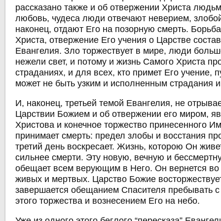
рассказано также и об отвержении Христа людьм
любовь, чудеса люди отвечают неверием, злобой
наконец, отдают Его на позорную смерть. Борьба
Христа, отвержение Его учения о Царстве соста
Евангелия. Зло торжествует в мире, люди больш
нежели свет, и потому и жизнь Самого Христа пр
страданиях, и для всех, кто примет Его учение, п
может не быть узким и исполненным страдания и
И, наконец, третьей темой Евангелия, не отрыва
Царствии Божием и об отвержении его миром, я
Христова и конечное торжество принесенного Им
принимает смерть: предел злобы и восстания про
третий день воскресает. Жизнь, которою Он живе
сильнее смерти. Эту новую, вечную и бессмертн
обещает всем верующим в Него. Он вернется во
живых и мертвых. Царство Божие восторжествует
завершается обещанием Спасителя пребывать 
этого торжества и вознесением Его на небо.
Уже из одного этого беглого “пересказа” Еванге