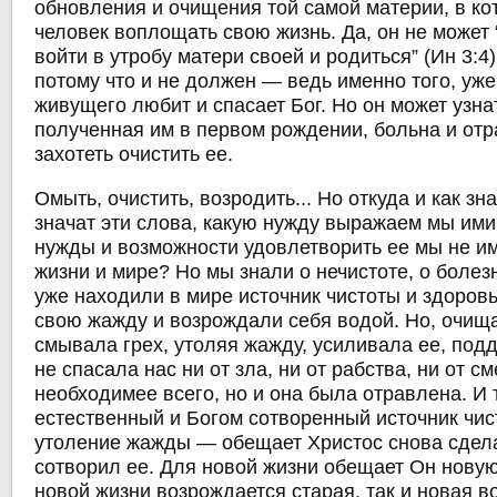
обновления и очищения той самой материи, в ко
человек воплощать свою жизнь. Да, он не может 
войти в утробу матери своей и родиться” (Ин 3:4
потому что и не должен — ведь именно того, уж
живущего любит и спасает Бог. Но он может узнат
полученная им в первом рождении, больна и отр
захотеть очистить ее.
Омыть, очистить, возродить... Но откуда и как зн
значат эти слова, какую нужду выражаем мы ими
нужды и возможности удовлетворить ее мы не и
жизни и мире? Но мы знали о нечистоте, о болез
уже находили в мире источник чистоты и здоровь
свою жажду и возрождали себя водой. Но, очища
смывала грех, утоляя жажду, усиливала ее, по
не спасала нас ни от зла, ни от рабства, ни от с
необходимее всего, но и она была отравлена. И 
естественный и Богом сотворенный источник чис
утоление жажды — обещает Христос снова сдела
сотворил ее. Для новой жизни обещает Он новую 
новой жизни возрождается старая, так и новая в