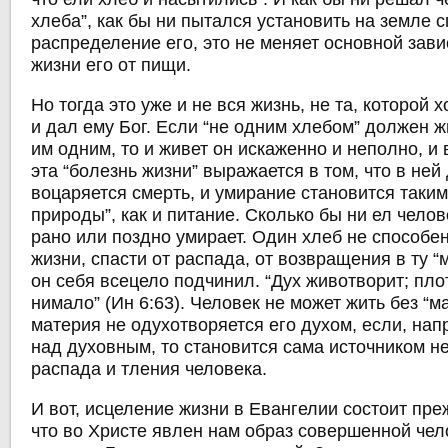
хлеба”, как бы ни пытался установить на земле
распределение его, это не меняет основной зав
жизни его от пищи.
Но тогда это уже и не вся жизнь, не та, которой 
и дал ему Бог. Если “не одним хлебом” должен ж
им одним, то и живет он искаженно и неполно, и 
эта “болезнь жизни” выражается в том, что в ней
воцаряется смерть, и умирание становится таким
природы”, как и питание. Сколько бы ни ел челов
рано или поздно умирает. Один хлеб не способе
жизни, спасти от распада, от возвращения в ту “
он себя всецело подчинил. “Дух животворит; пло
нимало” (Ин 6:63). Человек не может жить без “м
материя не одухотворяется его духом, если, нап
над духовным, то становится сама источником н
распада и тления человека.
И вот, исцеление жизни в Евангелии состоит пре
что во Христе явлен нам образ совершенной чел