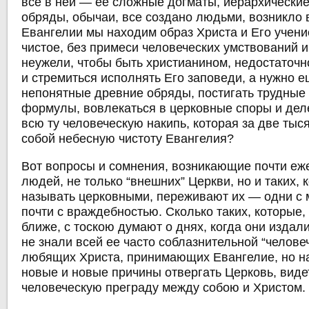
все в ней — ее сложные догматы, иерархические
обряды, обычаи, все создано людьми, возникло в
Евангелии мы находим образ Христа и Его учени
чистое, без примеси человеческих умствований 
неужели, чтобы быть христианином, недостаточн
и стремиться исполнять Его заповеди, а нужно 
непонятные древние обряды, постигать трудные
формулы, вовлекаться в церковные споры и дел
всю ту человеческую накипь, которая за две тыс
собой небесную чистоту Евангелия?
Вот вопросы и сомнения, возникающие почти еж
людей, не только “внешних” Церкви, но и таких, 
называть церковными, переживают их — одни с 
почти с враждебностью. Сколько таких, которые,
ближе, с тоскою думают о днях, когда они издал
не знали всей ее часто соблазнительной “человеч
любящих Христа, принимающих Евангелие, но н
новые и новые причины отвергать Церковь, виде
человеческую преграду между собою и Христом.