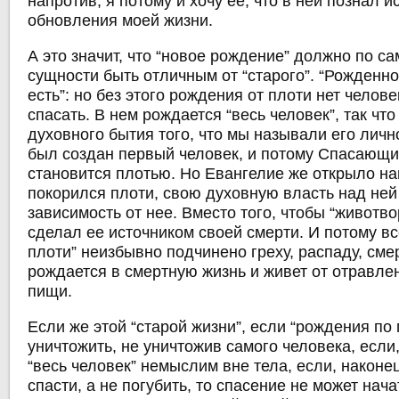
напротив, я потому и хочу ее, что в ней познал и
обновления моей жизни.
А это значит, что “новое рождение” должно по с
сущности быть отличным от “старого”. “Рожденно
есть”: но без этого рождения от плоти нет челове
спасать. В нем рождается “весь человек”, так чт
духовного бытия того, что мы называли его личн
был создан первый человек, и потому Спасающи
становится плотью. Но Евангелие же открыло на
покорился плоти, свою духовную власть над ней
зависимость от нее. Вместо того, чтобы “животво
сделал ее источником своей смерти. И потому в
плоти” неизбывно подчинено греху, распаду, сме
рождается в смертную жизнь и живет от отравл
пищи.
Если же этой “старой жизни”, если “рождения по 
уничтожить, не уничтожив самого человека, если
“весь человек” немыслим вне тела, если, наконе
спасти, а не погубить, то спасение не может нача