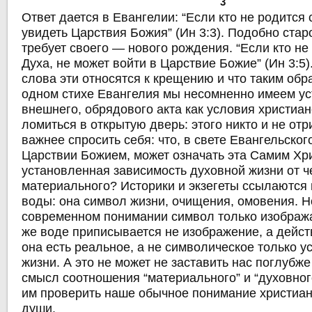
3
Ответ дается в Евангелии: “Если кто не родится
увидеть Царствия Божия” (Ин 3:3). Подобно стар
требует своего — нового рождения. “Если кто не
Духа, не может войти в Царствие Божие” (Ин 3:5)
слова эти относятся к крещению и что таким обр
одном стихе Евангелия мы несомненно имеем у
внешнего, обрядового акта как условия христиан
ломиться в открытую дверь: этого никто и не отр
важнее спросить себя: что, в свете Евангельског
Царствии Божием, может означать эта Самим Хр
установленная зависимость духовной жизни от ч
материального? Историки и экзегеты ссылаются 
воды: она символ жизни, очищения, омовения. 
современном понимании символ только изобража
же воде приписывается не изображение, а дейст
она есть реальное, а не символическое только у
жизни. А это не может не заставить нас поглубже
смысл соотношения “материального” и “духовног
им проверить наше обычное понимание христиан
души.