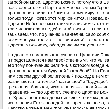
загробном мире. Царство Божие, потому что в Е
называется также Царством Небесным, мы “хрон
противопоставили этой жизни, этому миру; оно вн
только тогда, когда этот мир кончится. Правда, 
Царство Небесное мы ставим в зависимость от 
христианских заповедей в этой жизни. Но при э
забываем, что, по учению Евангелия, само соб
возможно уже только в “новой жизни”, то есть т
Царствию Божиему, обладанию им “внутри нас”.
На деле же евангельское учение о Царствии Бож
и представляется нам “двойственным”, что мы з
его тому пониманию религии, в котором всегда 
противополагается будущей “загробной”. Но Ева
нам совсем другой религиозный подход: в нем с
различаются не только “настоящее” и “будущее”,
греховная, больная, искаженная — с новой — ис
праведной — “во Христе”. Учение о Царстве Бо
от Христа не в том одном смысле, что вхождение
исполнения Его заповедей, но, превыше всего, в
Царство Божие в Нем “приблизилось” и явилось и