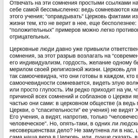
Отвечать на эти сомнения простыми ссылками на
себе самой бессмысленно: ведь сомневаются как
этого учения; “оправдывать” Церковь фактами из 
жизни тем, кто не верит в нее, еще бесполезнее:
“положительных” примеров можно легко противо
отрицательных.
Церковные люди давно уже привыкли ответствен
сомнения, за этот разрыв возлагать на “современ
его индивидуализм, гордость, желание одному б
мерилом своей религиозной жизни. Церковь для 
так самоочевидна, что они готовы в каждом, кто 
самоочевидности сомневается, видеть злую вол
или просто глупость. Им редко приходит на ум, ч
причиной всех сомнений и соблазнов о Церкви 
частью они сами: в церковном обществе (а ведь 
Церкви, о “спасительности” ее учения) не видят Х
Его учения, а видят, напротив, только “человече
человеческое”. Но, опять-таки, в одних ли людск
несовершенствах дело? Не замутнена ли в нас,
сама наша вера в Церковь, или, лучше сказать, 