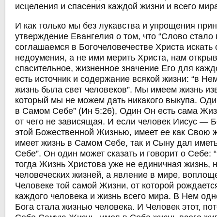
исцеления и спасения каждой жизни и всего мир
И как только мы без лукавства и упрощения при
утверждение Евангелия о том, что “Слово стало 
соглашаемся в Богочеловечестве Христа искать 
недоумения, а не ими мерить Христа, нам открыв
спасительное, жизненное значение Его для кажд
есть источник и содержание всякой жизни: “в Не
жизнь была свет человеков”. Мы имеем жизнь изв
который мы не можем дать никакого выкупа. Оди
в Самом Себе” (Ин 5:26), Один Он есть сама Жизн
от чего не зависящая. И если человек Иисус — Б
этой Божественной Жизнью, имеет ее как Свою ж
имеет жизнь в Самом Себе, так и Сыну дал имет
Себе”. Он один может сказать и говорит о Себе: 
тогда Жизнь Христова уже не единичная жизнь, н
человеческих жизней, а явление в мире, воплощ
Человеке той самой Жизни, от которой рождается
каждого человека и жизнь всего мира. В Нем од
Бога стала жизнью человека. И Человек этот, по