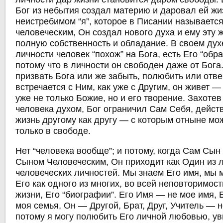
Бог из небытия создал материю и даровал ей жиз
неистребимом “я”, которое в Писании называетс
человеческим, Он создал нового духа и ему эту 
полную собственность и обладание. В своем духе
личности человек “похож” на Бога, есть Его “обра
потому что в личности он свободен даже от Бога
призвать Бога или же забыть, полюбить или отве
встречается с Ним, как уже с Другим, он живет — 
уже не только Божие, но и его творение. Захотев
человека духом, Бог ограничил Сам Себя, дейст
жизнь другому как другу — с которым отныне мо
только в свободе.
Нет “человека вообще”; и потому, когда Сам Сын
Сыном Человеческим, Он приходит как Один из л
человеческих личностей. Мы знаем Его имя, мы 
Его как одного из многих, во всей неповторимос
жизни, Его “биографии”. Его Имя — не мое имя, 
моя семья, Он — Другой, Брат, Друг, Учитель — н
потому я могу полюбить Его личной любовью, ув