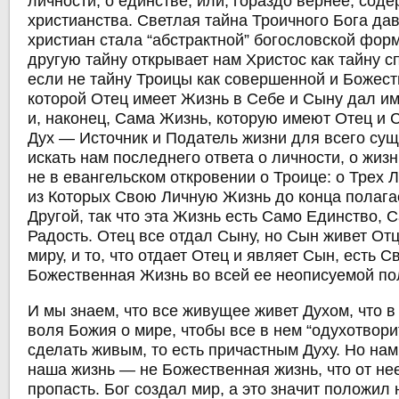
личности, о единстве; или, гораздо вернее, сод
христианства. Светлая тайна Троичного Бога да
христиан стала “абстрактной” богословской фор
другую тайну открывает нам Христос как тайну с
если не тайну Троицы как совершенной и Божест
которой Отец имеет Жизнь в Себе и Сыну дал и
и, наконец, Сама Жизнь, которую имеют Отец и 
Дух — Источник и Податель жизни для всего сущ
искать нам последнего ответа о личности, о жизн
не в евангельском откровении о Троице: о Трех 
из Которых Свою Личную Жизнь до конца полагае
Другой, так что эта Жизнь есть Само Единство,
Радость. Отец все отдал Сыну, но Сын живет Отц
миру, и то, что отдает Отец и являет Сын, есть 
Божественная Жизнь во всей ее неописуемой по
И мы знаем, что все живущее живет Духом, что в
воля Божия о мире, чтобы все в нем “одухотворит
сделать живым, то есть причастным Духу. Но нам 
наша жизнь — не Божественная жизнь, что от не
пропасть. Бог создал мир, а это значит положил