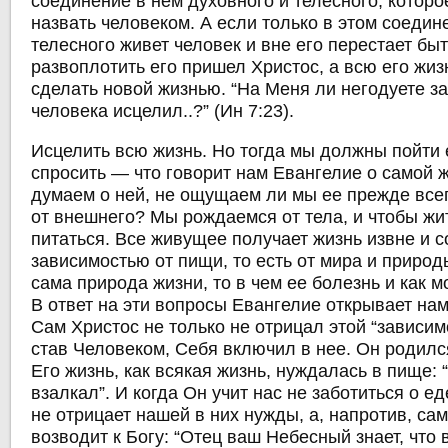
соединение в нем духовного и телесного, которо
назвать человеком. А если только в этом соедин
телесного живет человек и вне его перестает быт
развоплотить его пришел Христос, а всю его жиз
сделать новой жизнью. “На Меня ли негодуете за 
человека исцелил..?” (Ин 7:23).
Исцелить всю жизнь. Но тогда мы должны пойти
спросить — что говорит нам Евангелие о самой 
думаем о ней, не ощущаем ли мы ее прежде всег
от внешнего? Мы рождаемся от тела, и чтобы ж
питаться. Все живущее получает жизнь извне и с
зависимостью от пищи, то есть от мира и природ
сама природа жизни, то в чем ее болезнь и как 
В ответ на эти вопросы Евангелие открывает нам
Сам Христос не только не отрицал этой “зависимо
став Человеком, Себя включил в нее. Он родилс
Его жизнь, как всякая жизнь, нуждалась в пище: 
взалкал”. И когда Он учит нас не заботиться о ед
не отрицает нашей в них нужды, а, напротив, са
возводит к Богу: “Отец ваш Небесный знает, что