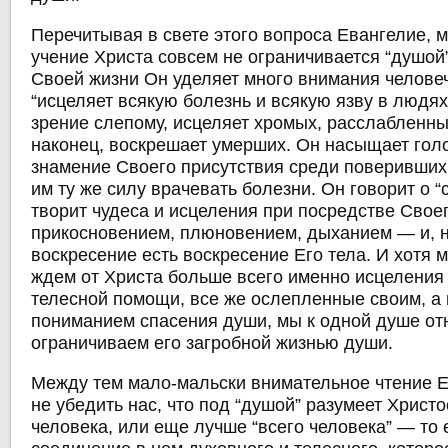
Перечитывая в свете этого вопроса Евангелие, 
учение Христа совсем не ограничивается “душой” 
Своей жизни Он уделяет много внимания человеч
“исцеляет всякую болезнь и всякую язву в людях
зрение слепому, исцеляет хромых, расслабленны
наконец, воскрешает умерших. Он насыщает гол
знамение Своего присутствия среди поверивших
им ту же силу врачевать болезни. Он говорит о “
творит чудеса и исцеления при посредстве Своег
прикосновением, плюновением, дыханием — и, н
воскресение есть воскресение Его тела. И хотя
ждем от Христа больше всего именно исцеления 
телесной помощи, все же ослепленные своим, а 
пониманием спасения души, мы к одной душе от
ограничиваем его загробной жизнью души.
Между тем мало-мальски внимательное чтение Е
не убедить нас, что под “душой” разумеет Христ
человека, или еще лучше “всего человека” — то 