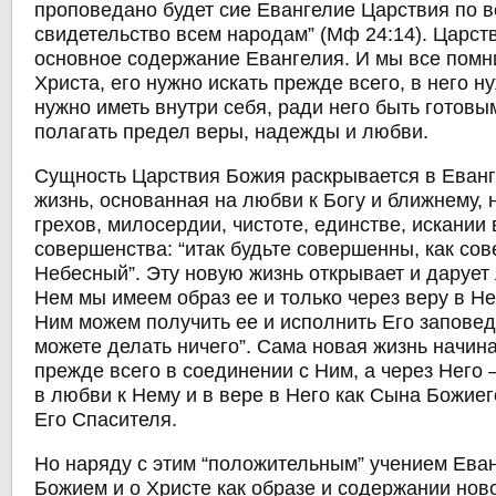
проповедано будет сие Евангелие Царствия по в
свидетельство всем народам” (Мф 24:14). Царст
основное содержание Евангелия. И мы все помни
Христа, его нужно искать прежде всего, в него ну
нужно иметь внутри себя, ради него быть готовым
полагать предел веры, надежды и любви.
Сущность Царствия Божия раскрывается в Еванг
жизнь, основанная на любви к Богу и ближнему,
грехов, милосердии, чистоте, единстве, искании
совершенства: “итак будьте совершенны, как со
Небесный”. Эту новую жизнь открывает и дарует
Нем мы имеем образ ее и только через веру в Не
Ним можем получить ее и исполнить Его заповед
можете делать ничего”. Сама новая жизнь начина
прежде всего в соединении с Ним, а через Него 
в любви к Нему и в вере в Него как Сына Божиег
Его Спасителя.
Но наряду с этим “положительным” учением Ева
Божием и о Христе как образе и содержании ново