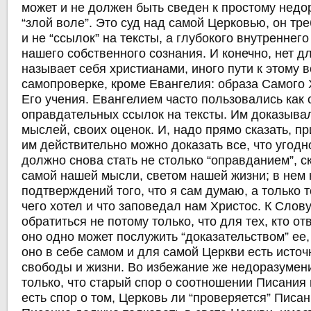
может и не должен быть сведен к простому недо
“злой воле”. Это суд над самой Церковью, он тре
и не “ссылок” на тексты, а глубокого внутреннег
нашего собственного сознания. И конечно, нет дл
называет себя христианами, иного пути к этому
самопроверке, кроме Евангелия: образа Самого 
Его учения. Евангелием часто пользовались как
оправдательных ссылок на тексты. Им доказыва
мыслей, своих оценок. И, надо прямо сказать, п
им действительно можно доказать все, что угодн
должно снова стать не столько “оправданием”, с
самой нашей мысли, светом нашей жизни; в нем 
подтверждений того, что я сам думаю, а только т
чего хотел и что заповедал нам Христос. К Сло
обратиться не потому только, что для тех, кто от
оно одно может послужить “доказательством” ее, 
оно в себе самом и для самой Церкви есть источн
свободы и жизни. Во избежание же недоразуме
только, что старый спор о соотношении Писания 
есть спор о том, Церковь ли “проверяется” Писа