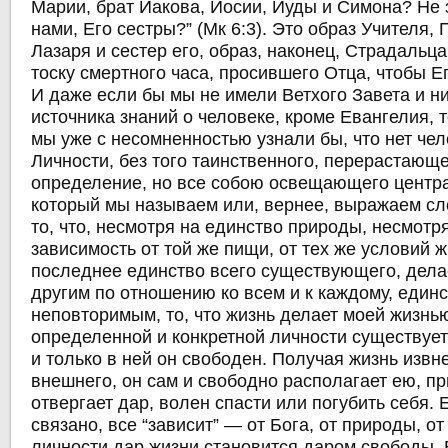
Марии, брат Иакова, Иосии, Иуды и Симона? Не 
нами, Его сестры?” (Мк 6:3). Это образ Учителя, 
Лазаря и сестер его, образ, наконец, Страдальц
тоску смертного часа, просившего Отца, чтобы Е
И даже если бы мы не имели Ветхого Завета и ни
источника знаний о человеке, кроме Евангелия, т
мы уже с несомненностью узнали бы, что нет чел
Личности, без того таинственного, перерастающе
определение, но все собою освещающего центра
который мы называем или, вернее, выражаем сло
то, что, несмотря на единство природы, несмот
зависимость от той же пищи, от тех же условий 
последнее единство всего существующего, дела
другим по отношению ко всем и к каждому, един
неповторимым, то, что жизнь делает моей жизнью
определенной и конкретной личности существует
и только в ней он свободен. Получая жизнь извне
внешнего, он сам и свободно располагает ею, п
отвергает дар, волен спасти или погубить себя. 
связано, все “зависит” — от Бога, от природы, от
личности дар жизни становится даром свободы. 