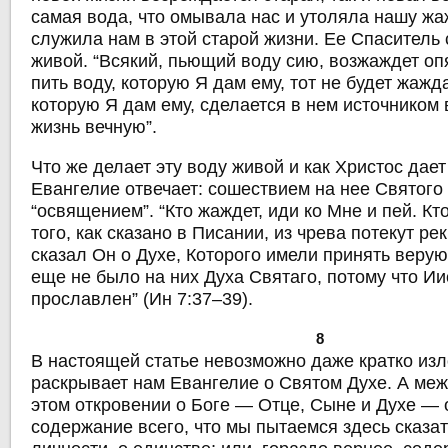
самая вода, что омывала нас и утоляла нашу жа
служила нам в этой старой жизни. Ее Спаситель
живой. “Всякий, пьющий воду сию, возжаждет опя
пить воду, которую Я дам ему, тот не будет жажда
которую Я дам ему, сделается в нем источником 
жизнь вечную”.
Что же делает эту воду живой и как Христос дает
Евангелие отвечает: сошествием на нее Святого
“освящением”. “Кто жаждет, иди ко Мне и пей. Кто
того, как сказано в Писании, из чрева потекут р
сказал Он о Духе, Которого имели принять верую
еще не было на них Духа Святаго, потому что И
прославлен” (Ин 7:37–39).
8
В настоящей статье невозможно даже кратко изло
раскрывает нам Евангелие о Святом Духе. А меж
этом откровении о Боге — Отце, Сыне и Духе — 
содержание всего, что мы пытаемся здесь сказат