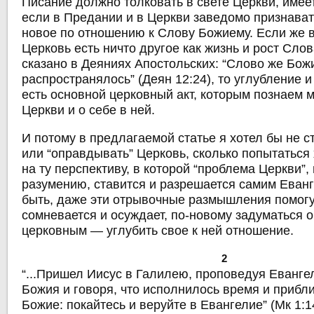
Писание должно толковать в свете Церкви, имее
если в Предании и в Церкви заведомо признавать
новое по отношению к Слову Божиему. Если же в
Церковь есть ничто другое как жизнь и рост Слова
сказано в Деяниях Апостольских: “Слово же Бож
распространялось” (Деян 12:24), то углубление и
есть основной церковный акт, которым познаем 
Церкви и о себе в ней.
И потому в предлагаемой статье я хотел бы не с
или “оправдывать” Церковь, сколько попытаться
на ту перспективу, в которой “проблема Церкви”,
разумению, ставится и разрешается самим Еван
быть, даже эти отрывочные размышления помогут
сомневается и осуждает, по-новому задуматься 
церковным — углубить свое к ней отношение.
2
“...Пришел Иисус в Галилею, проповедуя Еванге
Божия и говоря, что исполнилось время и прибл
Божие: покайтесь и веруйте в Евангелие” (Мк 1:1