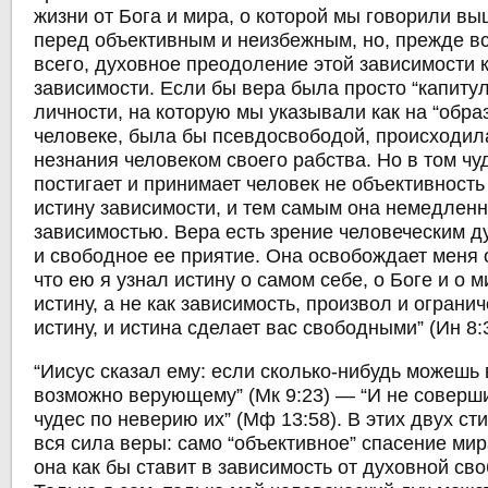
жизни от Бога и мира, о которой мы говорили вы
перед объективным и неизбежным, но, прежде в
всего, духовное преодоление этой зависимости к
зависимости. Если бы вера была просто “капитул
личности, на которую мы указывали как на “обра
человеке, была бы псевдосвободой, происходил
незнания человеком своего рабства. Но в том чу
постигает и принимает человек не объективность
истину зависимости, и тем самым она немедленн
зависимостью. Вера есть зрение человеческим 
и свободное ее приятие. Она освобождает меня о
что ею я узнал истину о самом себе, о Боге и о 
истину, а не как зависимость, произвол и ограни
истину, и истина сделает вас свободными” (Ин 8:
“Иисус сказал ему: если сколько-нибудь можешь 
возможно верующему” (Мк 9:23) — “И не соверш
чудес по неверию их” (Мф 13:58). В этих двух ст
вся сила веры: само “объективное” спасение мир
она как бы ставит в зависимость от духовной св