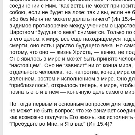
соединении с Ним. “Как ветвь не может приносит
собою, если не будет на лозе: так и вы, если не 
ибо без Меня не можете делать ничего” (Ин 15:4–
видимое противоречие между учением о Царстве 
Царством “будущего века” снимается. Только по
в его целом, к миру, все еще находящемуся под 
смерти, оно есть Царство будущего века. Но са
потому, что оно — жизнь Христа, — вечно, не по
Оно явилось в мире и может быть принято челов
“настоящем”. Оно не “зависит” ни от конца мира,
отдельного человека, но, напротив, конец мира 
явлением, ростом и исполнением в мире. Оно дл
“приблизилось”, открылось теперь, в мире, чтоб
познать его и в нем — конечную цель самого мир
Но тогда первым и основным вопросом для кажд
не может не быть вопрос: что же означает соеди
как возможно получить Его жизнь, как исполнить
“Пребудьте во Мне, и Я в вас” (Ин 15:4)?