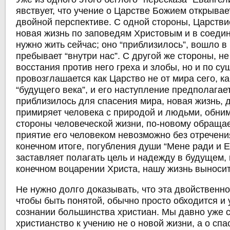
явствует, что учение о Царстве Божием открывае
двойной перспективе. С одной стороны, Царстви
новая жизнь по заповедям Христовым и в соедин
нужно жить сейчас; оно “приблизилось”, вошло в
пребывает “внутри нас”. С другой же стороны, не
восстания против него греха и злобы, но и по су
провозглашается как Царство не от мира сего, к
“будущего века”, и его наступление предполагае
приблизилось для спасения мира, новая жизнь, 
примиряет человека с природой и людьми, обним
стороны человеческой жизни, по-новому обращает
приятие его человеком невозможно без отречения
конечном итоге, погубления души “Мене ради и 
заставляет полагать цель и надежду в будущем,
конечном воцарении Христа, нашу жизнь выносит
Не нужно долго доказывать, что эта двойственно
чтобы быть понятой, обычно просто обходится и
сознании большинства христиан. Мы давно уже 
христианство к учению не о новой жизни, а о сп