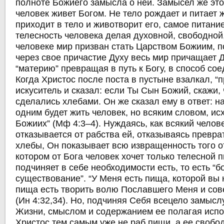
полноте Божиего замысла о ней. Замысел же этот
человек живет Богом. Не тело рождает и питает 
приходит в тело и животворит его, самое питани
телесность человека делая духовной, свободной
человеке мир призван стать Царством Божиим, п
через свое причастие Духу весь мир причащает Д
“материю” превращая в путь к Богу, в способ со
Когда Христос после поста в пустыне взалкал, “
искуситель и сказал: если Ты Сын Божий, скажи,
сделались хлебами. Он же сказал ему в ответ: н
одним будет жить человек, но всяким словом, ис
Божиих” (Мф 4:3–4). Нуждаясь, как всякий челов
отказывается от рабства ей, отказываясь превра
хлебы, Он показывает всю извращенность того о
котором от Бога человек хочет только телесной 
подчиняет в себе необходимости есть, то есть “б
существование”. “У Меня есть пища, которой вы н
пища есть творить волю Пославшего Меня и сов
(Ин 4:32,34). Но, подчиняя Себя всецело замыс
Жизни, смыслом и содержанием ее полагая испо
Христос тем самым уже не раб пищи, а ее свобо