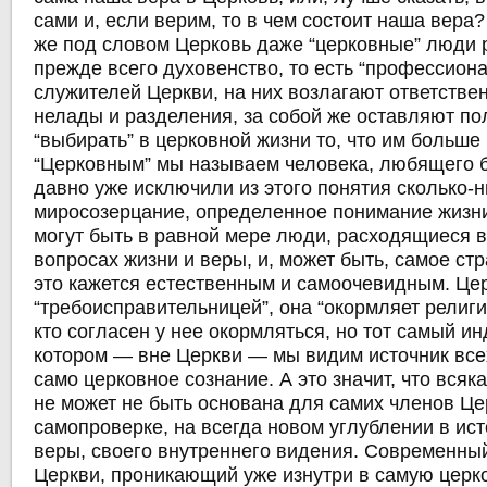
сами и, если верим, то в чем состоит наша вера
же под словом Церковь даже “церковные” люди
прежде всего духовенство, то есть “профессион
служителей Церкви, на них возлагают ответствен
нелады и разделения, за собой же оставляют по
“выбирать” в церковной жизни то, что им больше 
“Церковным” мы называем человека, любящего б
давно уже исключили из этого понятия сколько-
миросозерцание, определенное понимание жизн
могут быть в равной мере люди, расходящиеся 
вопросах жизни и веры, и, может быть, самое стр
это кажется естественным и самоочевидным. Це
“требоисправительницей”, она “окормляет религ
кто согласен у нее окормляться, но тот самый и
котором — вне Церкви — мы видим источник всех
само церковное сознание. А это значит, что вся
не может не быть основана для самих членов Це
самопроверке, на всегда новом углублении в ис
веры, своего внутреннего видения. Современный
Церкви, проникающий уже изнутри в самую церк