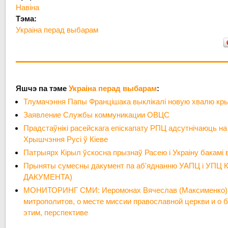
Навіна
Тэма:
Украіна перад выбарам
Яшчэ па тэме
Украіна перад выбарам
:
Тлумачэння Папы Францішака выклікалі новую хвалю кры
Заявление Службы коммуникации ОВЦС
Прадстаўнікі расейскага епіскапату РПЦ адсутнічаюць на
Хрышчэння Русі ў Кіеве
Патрыярх Кірыл ўскосна прызнаў Расею і Украіну бакамі 
Прыняты сумесны дакумент па аб'яднанню УАПЦ і УПЦ 
ДАКУМЕНТА)
МОНИТОРИНГ СМИ: Иеромонах Вячеслав (Максименко):
митрополитов, о месте миссии православной церкви и о б
этим, перспективе