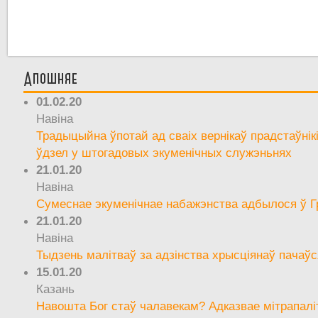
Апошняе
01.02.20
Навіна
Традыцыйна ўпотай ад сваіх вернікаў прадстаўнік
ўдзел у штогадовых экуменічных служэньнях
21.01.20
Навіна
Сумеснае экуменічнае набажэнства адбылося ў Г
21.01.20
Навіна
Тыдзень малітваў за адзінства хрысціянаў пачаўс
15.01.20
Казань
Навошта Бог стаў чалавекам? Адказвае мітрапалі