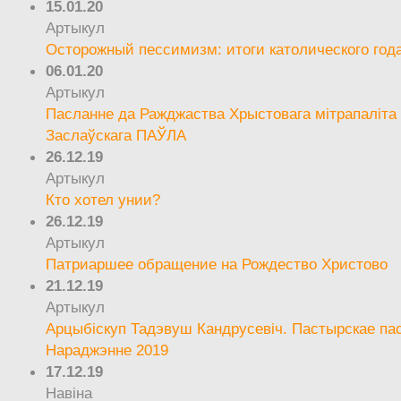
15.01.20
Артыкул
Осторожный пессимизм: итоги католического год
06.01.20
Артыкул
Пасланне да Ражджаства Хрыстовага мітрапаліта 
Заслаўскага ПАЎЛА
26.12.19
Артыкул
Кто хотел унии?
26.12.19
Артыкул
Патриаршее обращение на Рождество Христово
21.12.19
Артыкул
Арцыбіскуп Тадэвуш Кандрусевіч. Пастырскае па
Нараджэнне 2019
17.12.19
Навіна