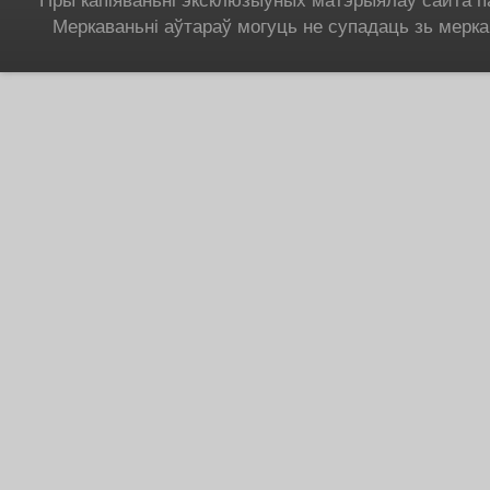
Пры капіяваньні эксклюзыўных матэрыялаў сайта п
Меркаваньні аўтараў могуць не супадаць зь мерка