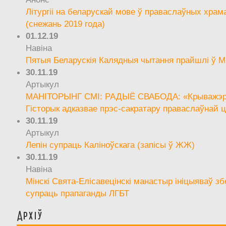
Літургіі на беларускай мове ў праваслаўных храм
(снежань 2019 года)
01.12.19
Навіна
Пятыя Беларускія Калядныя чытання прайшлі ў М
30.11.19
Артыкул
МАНІТОРЫНГ СМІ: РАДЫЁ СВАБОДА: «Крыважэрн
Гісторык адказвае прэс-сакратару праваслаўнай ц
30.11.19
Артыкул
Лепін супраць Каліноўскага (запісы ў ЖЖ)
30.11.19
Навіна
Мінскі Свята-Елісавецінскі манастыр ініцыяваў зб
супраць прапаганды ЛГБТ
Архіў