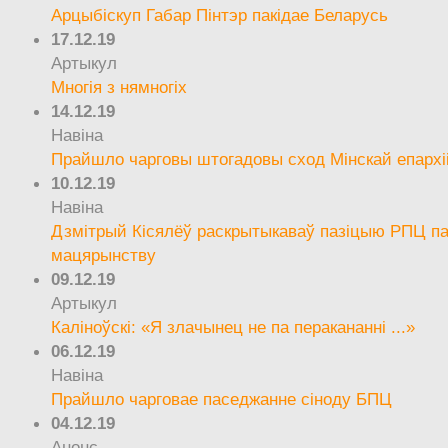
Арцыбіскуп Габар Пінтэр пакідае Беларусь
17.12.19
Артыкул
Многія з нямногіх
14.12.19
Навіна
Прайшло чарговы штогадовы сход Мінскай епархі
10.12.19
Навіна
Дзмітрый Кісялёў раскрытыкаваў пазіцыю РПЦ па
мацярынству
09.12.19
Артыкул
Каліноўскі: «Я злачынец не па перакананні ...»
06.12.19
Навіна
Прайшло чарговае паседжанне сіноду БПЦ
04.12.19
Анонс