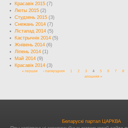
Красавік 2015
(7)
Люты 2015
(2)
Студзень 2015
(3)
Снежань 2014
(7)
Лістапад 2014
(5)
Кастрычнік 2014
(5)
Жнівень 2014
(6)
Ліпень 2014
(1)
Май 2014
(9)
Красавік 2014
(3)
« першая
‹ папярэдняя
1
2
3
4
5
6
7
8
Старонкі
апошняя »
Беларускі партал ЦАРКВА