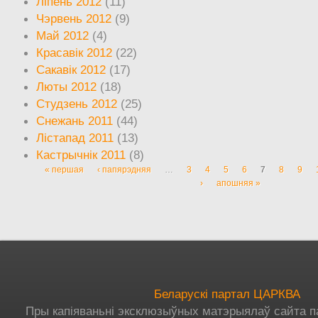
Ліпень 2012
(11)
Чэрвень 2012
(9)
Май 2012
(4)
Красавік 2012
(22)
Сакавік 2012
(17)
Люты 2012
(18)
Студзень 2012
(25)
Снежань 2011
(44)
Лістапад 2011
(13)
Кастрычнік 2011
(8)
« першая
‹ папярэдняя
…
3
4
5
6
7
8
9
Старонкі
›
апошняя »
Беларускі партал ЦАРКВА
Пры капіяваньні эксклюзыўных матэрыялаў сайта п