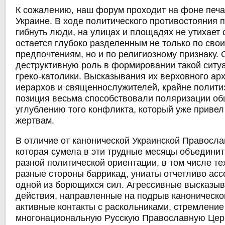
К сожалению, наш форум проходит на фоне печ
Украине. В ходе политического противостояния
гибнуть люди, на улицах и площадях не утихает 
остается глубоко разделенным не только по сво
предпочтениям, но и по религиозному признаку. 
деструктивную роль в формировании такой ситу
греко-католики. Высказывания их верховного ар
иерархов и священнослужителей, крайне полит
позиция весьма способствовали поляризации об
углублению того конфликта, который уже приве
жертвам.
В отличие от канонической Украинской Правосла
которая сумела в эти трудные месяцы объединит
разной политической ориентации, в том числе тех
разные стороны баррикад, униаты отчетливо асс
одной из борющихся сил. Агрессивные высказыв
действия, направленные на подрыв каноническо
активные контакты с раскольниками, стремлени
многонациональную Русскую Православную Цер