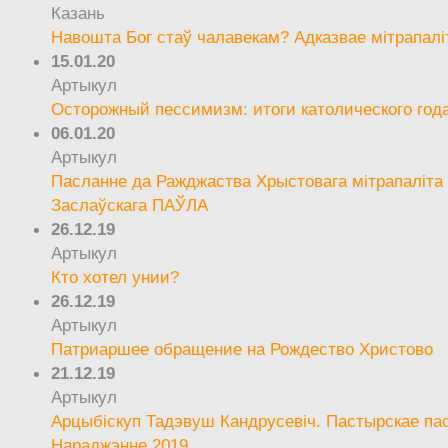
Казань
Навошта Бог стаў чалавекам? Адказвае мітрапалі
15.01.20
Артыкул
Осторожный пессимизм: итоги католического год
06.01.20
Артыкул
Пасланне да Ражджаства Хрыстовага мітрапаліта 
Заслаўскага ПАЎЛА
26.12.19
Артыкул
Кто хотел унии?
26.12.19
Артыкул
Патриаршее обращение на Рождество Христово
21.12.19
Артыкул
Арцыбіскуп Тадэвуш Кандрусевіч. Пастырскае па
Нараджэнне 2019