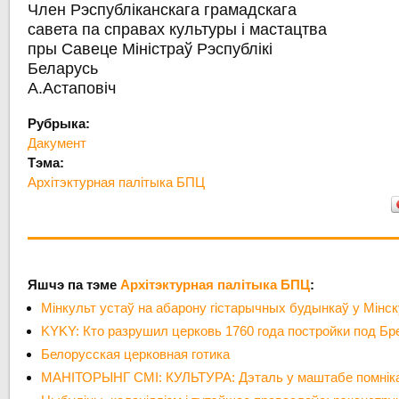
Член Рэспубліканскага грамадскага
савета па справах культуры і мастацтва
пры Савеце Міністраў Рэспублікі
Беларусь
А.Астаповіч
Рубрыка:
Дакумент
Тэма:
Архітэктурная палітыка БПЦ
Яшчэ па тэме
Архітэктурная палітыка БПЦ
:
Мінкульт устаў на абарону гістарычных будынкаў у Мінску
KYKY: Кто разрушил церковь 1760 года постройки под Бр
Белорусская церковная готика
МАНІТОРЫНГ СМІ: КУЛЬТУРА: Дэталь у маштабе помніка