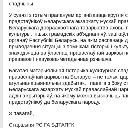
спадчыны.
У сувязі з гэтым прапануем арганізаваць кругля 
прадстаўнікоў Беларускага экзархату Рускай пр
Беларускага добраахвотнага таварыства аховы по
культуры, іншых грамадскіх аб’яднанняў, заціка
органаў Рэспублікі Беларусь, на якім распачаць 
прывядзення сітуацыі з помнікамі гісторыі і культ
знаходзяцца ва ўласнаці праваслаўнай царквы на
прававое і навукова-метадычнае рэчышча.
Багатая матэрыяльная гісторыка-культурная сп
праваслаўнай царквы на Беларусі – не толькі цар
агульнанацыянальны здабытак, і павага з боку с
Беларускага экзархату Рускай праваслаўнай ца
адзін з крытэрыяў, па якому можна вызначыць па
прадстаўнікоў да беларускага народу.
З павагай,
Старшыня РС ГА БДТАПГК