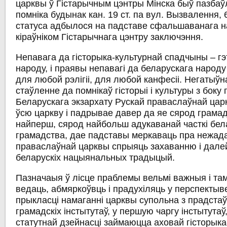
царквы ў Гістарычным цэнтры Мінска быў пазбаў
помніка будынак кан. 19 ст. па вул. Вызвалення,
статуса адбылося на падставе сфальшаванага 
кіраўніком Гістарычнага цэнтру заключэння.
Непавага да гісторыка-культурнай спадчыны – гэ
народу, і праявы непавагі да беларускага наро
для любой рэлігіі, для любой канфесіі. Негатыўна
стаўленне да помнікаў гісторыі і культуры з боку
Беларускага экзархату Рускай праваслаўнай царк
ўсю царкву і падрывае давер да яе сярод грамад
найперш, сярод найбольш адукаванай часткі бел
грамадства, дае падставы меркаваць пра нежад
праваслаўнай царквы спрыяць захаванню і дале
беларускіх нацыянальных традыцый.
Пазначаыя ў лісце праблемы вельмі важныя і там
ведаць, абмяркоўвць і прадухіляць у перспектыве
прыкласці намаганні царквы супольна з прадстаўн
грамадскіх інстытутаў, у першую чаргу інстытутаў,
статутнай дзейнасці займаюцца аховай гісторыка