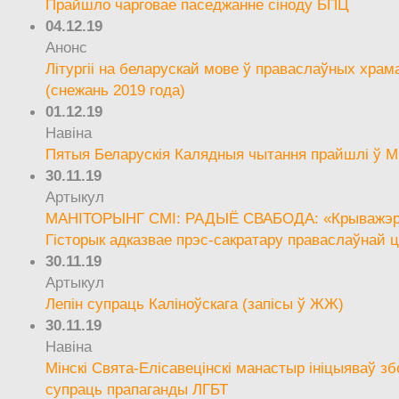
Прайшло чарговае паседжанне сіноду БПЦ
04.12.19
Анонс
Літургіі на беларускай мове ў праваслаўных храм
(снежань 2019 года)
01.12.19
Навіна
Пятыя Беларускія Калядныя чытання прайшлі ў М
30.11.19
Артыкул
МАНІТОРЫНГ СМІ: РАДЫЁ СВАБОДА: «Крыважэрн
Гісторык адказвае прэс-сакратару праваслаўнай ц
30.11.19
Артыкул
Лепін супраць Каліноўскага (запісы ў ЖЖ)
30.11.19
Навіна
Мінскі Свята-Елісавецінскі манастыр ініцыяваў зб
супраць прапаганды ЛГБТ