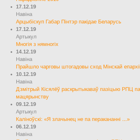
17.12.19
Навіна
Арцыбіскуп Габар Пінтэр пакідае Беларусь
17.12.19
Артыкул
Многія з нямногіх
14.12.19
Навіна
Прайшло чарговы штогадовы сход Мінскай епархі
10.12.19
Навіна
Дзмітрый Кісялёў раскрытыкаваў пазіцыю РПЦ па
мацярынству
09.12.19
Артыкул
Каліноўскі: «Я злачынец не па перакананні ...»
06.12.19
Навіна