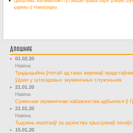
Цыбуліны, каланіялізм і тутэйшае праваслаўе: рэканстр
царквы ў Наваградку
Апошняе
01.02.20
Навіна
Традыцыйна ўпотай ад сваіх вернікаў прадстаўнік
ўдзел у штогадовых экуменічных служэньнях
21.01.20
Навіна
Сумеснае экуменічнае набажэнства адбылося ў Г
21.01.20
Навіна
Тыдзень малітваў за адзінства хрысціянаў пачаўс
15.01.20