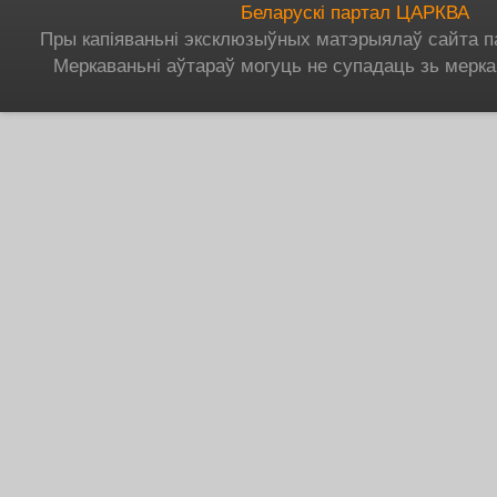
Беларускі партал ЦАРКВА
Пры капіяваньні эксклюзыўных матэрыялаў сайта п
Меркаваньні аўтараў могуць не супадаць зь мерка