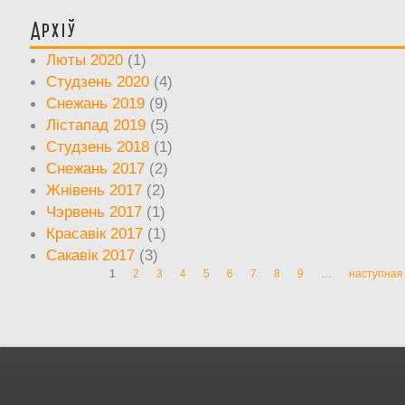
Архіў
Люты 2020
(1)
Студзень 2020
(4)
Снежань 2019
(9)
Лістапад 2019
(5)
Студзень 2018
(1)
Снежань 2017
(2)
Жнівень 2017
(2)
Чэрвень 2017
(1)
Красавік 2017
(1)
Сакавік 2017
(3)
1
2
3
4
5
6
7
8
9
…
наступная 
Старонкі