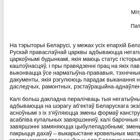
Міт
Пат
На тэрыторыі Беларусі, у межах усіх епархій Бел
Рускай праваслаўнай царквы адбываюцца негат
царкоўнымі будынкамі, якія маюць статус гісторы
каштоўнасцяў, і пры правядзенні прац на якіх па
выконвацца ўсе нарматыўна-прававыя, тэхнічны
дакументы, якія рэгулююць парадак выканання н
даследчых, рамонтных, рэстаўрацыйна-аднаўлен
Калі больш дакладна пералічваць тыя негатыўны
адбываюцца на шэрагу аб’ектаў Беларускага экза
асноўнымі з іх з’яўляюцца змены формаў канстру
асабліва купальных завяршэнняў, калі барочныя 
завяршэнні замяняюцца цыбулепадобнымі; змен
пакрыцця дахаў – выкарыстане кровельных матэ