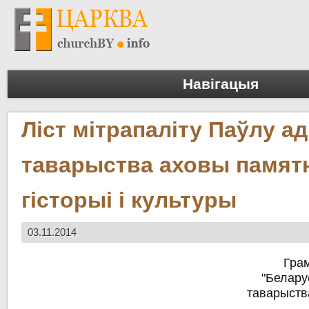
Навігацыя
Ліст мітрапаліту Паўлу ад
таварыства аховы памятн
гісторыі і культуры
03.11.2014
Гра
"Белару
таварыств