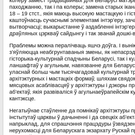
колеру замест традыцыйных для Беларусі матэры
паходжанню, так і па колеры; замена старых ікан
18 – 19 стст., якія маюць высокую мастацкую і гі
каштоўнасць сучаснымі элементамі інтэр’еру, за
вытворчасці; выкарыстанне ў аздабленні інтэр’ер
драўляных цэркваў сайдынгу і так званай дошкі-ва
Праблемы можна пералічваць яшчэ доўга. І выні
з’яўляюцца неабгрунтаваныя змены, як непасрэд
гісторыка-культурнай спадчыны Беларусі, так і к
ланшафтаў у агульным, навязванне для Беларусі
уласнай больш чым тысячагадовай культурнай 
архітэктурных і мастацкіх формаў, шляхам свядо
мясцовых асаблівасцяў у архітэктуры і дэкоры 
аб’ектаў, якія развіваліся ў агульнаеўрапейскім 
кантэксце.
Негатыўнае стаўленне да помнікаў архітэктуры п
інстытутаў царквы ў дачыненні і да свецкіх аб’екта
напрыклад, для спрашчэння працэдуры ўзвядзен
нерухомасці для Беларускага экзархату Рускай 