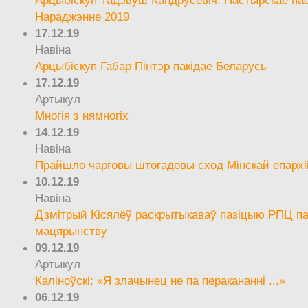
Арцыбіскуп Тадэвуш Кандрусевіч. Пастырскае па
Нараджэнне 2019
17.12.19
Навіна
Арцыбіскуп Габар Пінтэр пакідае Беларусь
17.12.19
Артыкул
Многія з нямногіх
14.12.19
Навіна
Прайшло чарговы штогадовы сход Мінскай епархі
10.12.19
Навіна
Дзмітрый Кісялёў раскрытыкаваў пазіцыю РПЦ па
мацярынству
09.12.19
Артыкул
Каліноўскі: «Я злачынец не па перакананні ...»
06.12.19