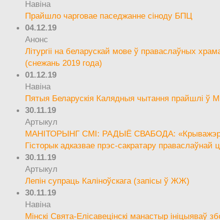
Навіна
Прайшло чарговае паседжанне сіноду БПЦ
04.12.19
Анонс
Літургіі на беларускай мове ў праваслаўных храм
(снежань 2019 года)
01.12.19
Навіна
Пятыя Беларускія Калядныя чытання прайшлі ў М
30.11.19
Артыкул
МАНІТОРЫНГ СМІ: РАДЫЁ СВАБОДА: «Крыважэрн
Гісторык адказвае прэс-сакратару праваслаўнай ц
30.11.19
Артыкул
Лепін супраць Каліноўскага (запісы ў ЖЖ)
30.11.19
Навіна
Мінскі Свята-Елісавецінскі манастыр ініцыяваў зб