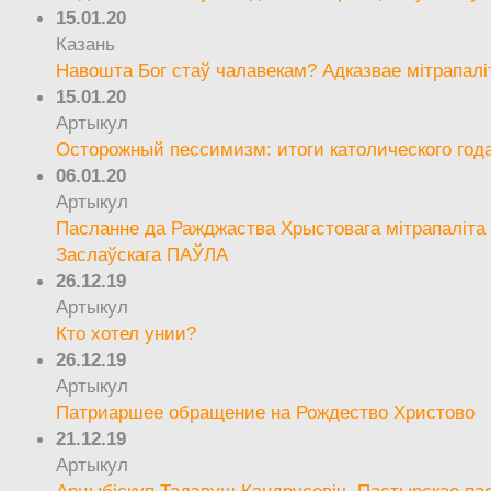
15.01.20
Казань
Навошта Бог стаў чалавекам? Адказвае мітрапалі
15.01.20
Артыкул
Осторожный пессимизм: итоги католического год
06.01.20
Артыкул
Пасланне да Ражджаства Хрыстовага мітрапаліта 
Заслаўскага ПАЎЛА
26.12.19
Артыкул
Кто хотел унии?
26.12.19
Артыкул
Патриаршее обращение на Рождество Христово
21.12.19
Артыкул