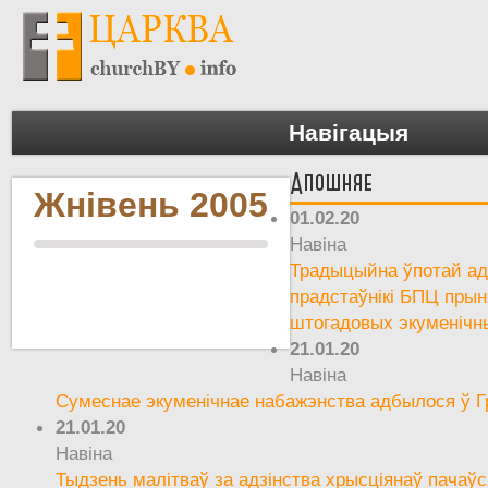
Навігацыя
Апошняе
Жнівень 2005
01.02.20
Навіна
Традыцыйна ўпотай ад 
прадстаўнікі БПЦ прын
штогадовых экуменічн
21.01.20
Навіна
Сумеснае экуменічнае набажэнства адбылося ў Г
21.01.20
Навіна
Тыдзень малітваў за адзінства хрысціянаў пачаўс