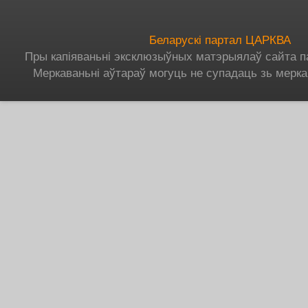
Беларускі партал ЦАРКВА
Пры капіяваньні эксклюзыўных матэрыялаў сайта п
Меркаваньні аўтараў могуць не супадаць зь мерка