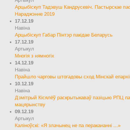
Артыкул
Арцыбіскуп Тадэвуш Кандрусевіч. Пастырскае па
Нараджэнне 2019
17.12.19
Навіна
Арцыбіскуп Габар Пінтэр пакідае Беларусь
17.12.19
Артыкул
Многія з нямногіх
14.12.19
Навіна
Прайшло чарговы штогадовы сход Мінскай епархі
10.12.19
Навіна
Дзмітрый Кісялёў раскрытыкаваў пазіцыю РПЦ па
мацярынству
09.12.19
Артыкул
Каліноўскі: «Я злачынец не па перакананні ...»