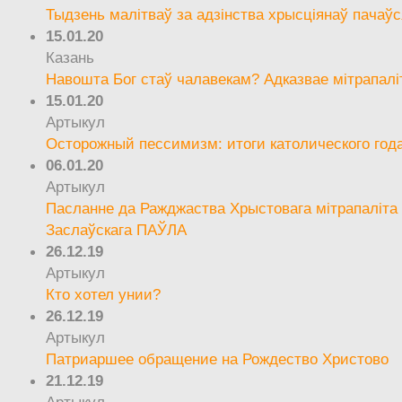
Тыдзень малітваў за адзінства хрысціянаў пачаўс
15.01.20
Казань
Навошта Бог стаў чалавекам? Адказвае мітрапалі
15.01.20
Артыкул
Осторожный пессимизм: итоги католического год
06.01.20
Артыкул
Пасланне да Ражджаства Хрыстовага мітрапаліта 
Заслаўскага ПАЎЛА
26.12.19
Артыкул
Кто хотел унии?
26.12.19
Артыкул
Патриаршее обращение на Рождество Христово
21.12.19