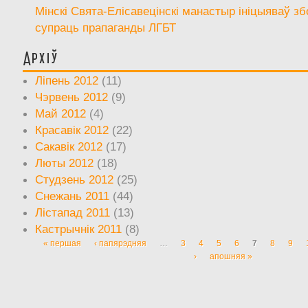
Мінскі Свята-Елісавецінскі манастыр ініцыяваў зб
супраць прапаганды ЛГБТ
Архіў
Ліпень 2012
(11)
Чэрвень 2012
(9)
Май 2012
(4)
Красавік 2012
(22)
Сакавік 2012
(17)
Люты 2012
(18)
Студзень 2012
(25)
Снежань 2011
(44)
Лістапад 2011
(13)
Кастрычнік 2011
(8)
« першая
‹ папярэдняя
…
3
4
5
6
7
8
9
Старонкі
›
апошняя »