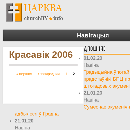
Навігацыя
Апошняе
Красавік 2006
01.02.20
Навіна
Традыцыйна ўпотай 
« першая
‹ папярэдняя
1
2
Старонкі
прадстаўнікі БПЦ пр
штогадовых экумен
21.01.20
Навіна
Сумеснае экуменічн
адбылося ў Гродна
21.01.20
Навіна