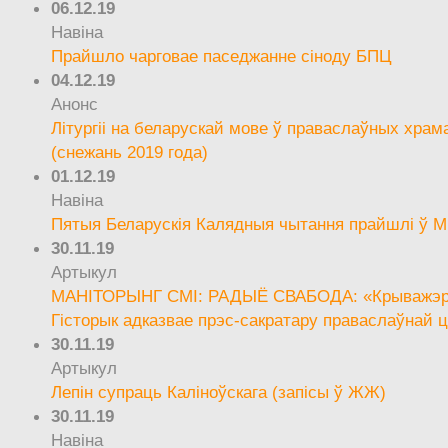
06.12.19
Навіна
Прайшло чарговае паседжанне сіноду БПЦ
04.12.19
Анонс
Літургіі на беларускай мове ў праваслаўных храм
(снежань 2019 года)
01.12.19
Навіна
Пятыя Беларускія Калядныя чытання прайшлі ў М
30.11.19
Артыкул
МАНІТОРЫНГ СМІ: РАДЫЁ СВАБОДА: «Крыважэрн
Гісторык адказвае прэс-сакратару праваслаўнай ц
30.11.19
Артыкул
Лепін супраць Каліноўскага (запісы ў ЖЖ)
30.11.19
Навіна