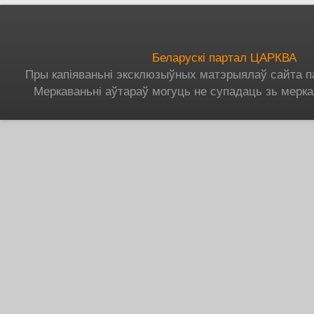
Беларускі партал ЦАРКВА
Пры капіяваньні эксклюзыўных матэрыялаў сайта п
Меркаваньні аўтараў могуць не супадаць зь мерка