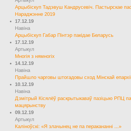
Артыкул
Арцыбіскуп Тадэвуш Кандрусевіч. Пастырскае па
Нараджэнне 2019
17.12.19
Навіна
Арцыбіскуп Габар Пінтэр пакідае Беларусь
17.12.19
Артыкул
Многія з нямногіх
14.12.19
Навіна
Прайшло чарговы штогадовы сход Мінскай епархі
10.12.19
Навіна
Дзмітрый Кісялёў раскрытыкаваў пазіцыю РПЦ па
мацярынству
09.12.19
Артыкул
Каліноўскі: «Я злачынец не па перакананні ...»