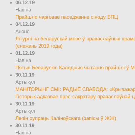
06.12.19
Навіна
Прайшло чарговае паседжанне сіноду БПЦ
04.12.19
Анонс
Літургіі на беларускай мове ў праваслаўных храм
(снежань 2019 года)
01.12.19
Навіна
Пятыя Беларускія Калядныя чытання прайшлі ў М
30.11.19
Артыкул
МАНІТОРЫНГ СМІ: РАДЫЁ СВАБОДА: «Крыважэрн
Гісторык адказвае прэс-сакратару праваслаўнай ц
30.11.19
Артыкул
Лепін супраць Каліноўскага (запісы ў ЖЖ)
30.11.19
Навіна