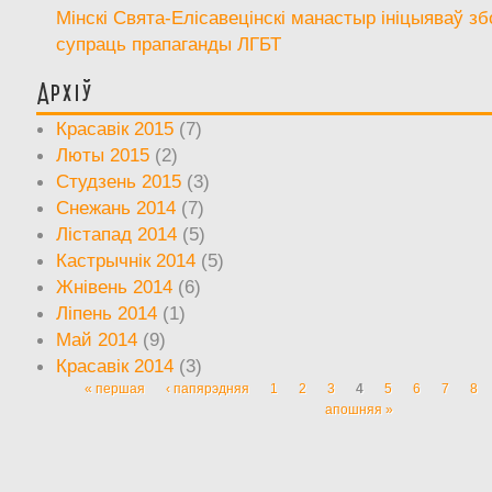
Мінскі Свята-Елісавецінскі манастыр ініцыяваў зб
супраць прапаганды ЛГБТ
Архіў
Красавік 2015
(7)
Люты 2015
(2)
Студзень 2015
(3)
Снежань 2014
(7)
Лістапад 2014
(5)
Кастрычнік 2014
(5)
Жнівень 2014
(6)
Ліпень 2014
(1)
Май 2014
(9)
Красавік 2014
(3)
« першая
‹ папярэдняя
1
2
3
4
5
6
7
8
Старонкі
апошняя »