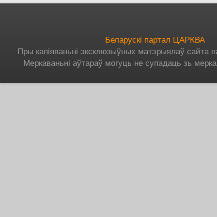
Беларускі партал ЦАРКВА
Пры капіяваньні эксклюзыўных матэрыялаў сайта п
Меркаваньні аўтараў могуць не супадаць зь мерка