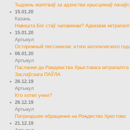
Тыдзень малітваў за адзінства хрысціянаў пачаўс
15.01.20
Казань
Навошта Бог стаў чалавекам? Адказвае мітрапалі
15.01.20
Артыкул
Осторожный пессимизм: итоги католического год
06.01.20
Артыкул
Пасланне да Ражджаства Хрыстовага мітрапаліта 
Заслаўскага ПАЎЛА
26.12.19
Артыкул
Кто хотел унии?
26.12.19
Артыкул
Патриаршее обращение на Рождество Христово
21.12.19