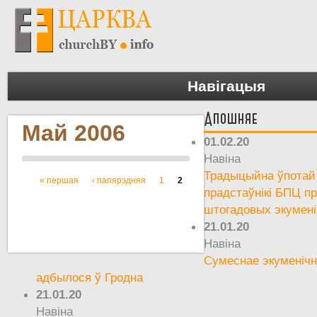
Навігацыя
Апошняе
Май 2006
01.02.20
Навіна
Традыцыйна ўпотай 
« першая
‹ папярэдняя
1
2
Старонкі
прадстаўнікі БПЦ пр
штогадовых экумен
21.01.20
Навіна
Сумеснае экуменічн
адбылося ў Гродна
21.01.20
Навіна