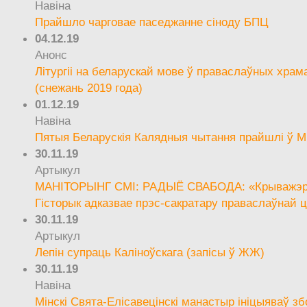
Навіна
Прайшло чарговае паседжанне сіноду БПЦ
04.12.19
Анонс
Літургіі на беларускай мове ў праваслаўных храм
(снежань 2019 года)
01.12.19
Навіна
Пятыя Беларускія Калядныя чытання прайшлі ў М
30.11.19
Артыкул
МАНІТОРЫНГ СМІ: РАДЫЁ СВАБОДА: «Крыважэрн
Гісторык адказвае прэс-сакратару праваслаўнай ц
30.11.19
Артыкул
Лепін супраць Каліноўскага (запісы ў ЖЖ)
30.11.19
Навіна
Мінскі Свята-Елісавецінскі манастыр ініцыяваў зб