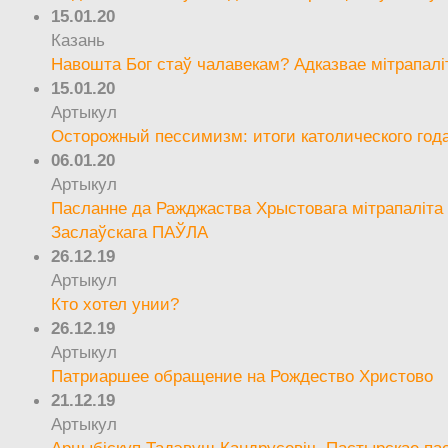
15.01.20
Казань
Навошта Бог стаў чалавекам? Адказвае мітрапалі
15.01.20
Артыкул
Осторожный пессимизм: итоги католического год
06.01.20
Артыкул
Пасланне да Ражджаства Хрыстовага мітрапаліта 
Заслаўскага ПАЎЛА
26.12.19
Артыкул
Кто хотел унии?
26.12.19
Артыкул
Патриаршее обращение на Рождество Христово
21.12.19
Артыкул