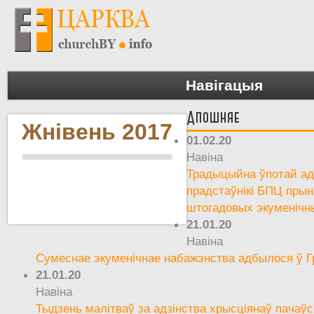
Навігацыя
Апошняе
Жнівень 2017
01.02.20
Навіна
Традыцыйна ўпотай ад 
прадстаўнікі БПЦ прын
штогадовых экуменічн
21.01.20
Навіна
Сумеснае экуменічнае набажэнства адбылося ў Г
21.01.20
Навіна
Тыдзень малітваў за адзінства хрысціянаў пачаўс