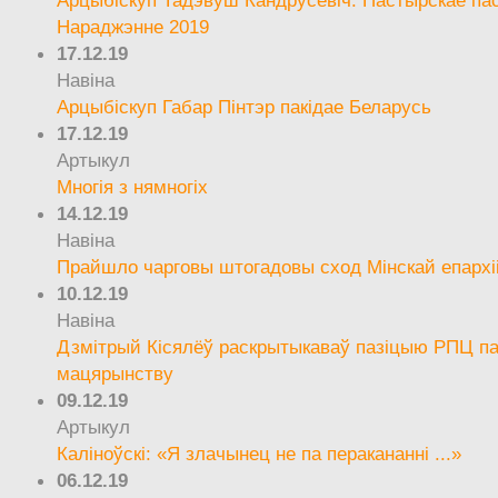
Арцыбіскуп Тадэвуш Кандрусевіч. Пастырскае па
Нараджэнне 2019
17.12.19
Навіна
Арцыбіскуп Габар Пінтэр пакідае Беларусь
17.12.19
Артыкул
Многія з нямногіх
14.12.19
Навіна
Прайшло чарговы штогадовы сход Мінскай епархі
10.12.19
Навіна
Дзмітрый Кісялёў раскрытыкаваў пазіцыю РПЦ па
мацярынству
09.12.19
Артыкул
Каліноўскі: «Я злачынец не па перакананні ...»
06.12.19