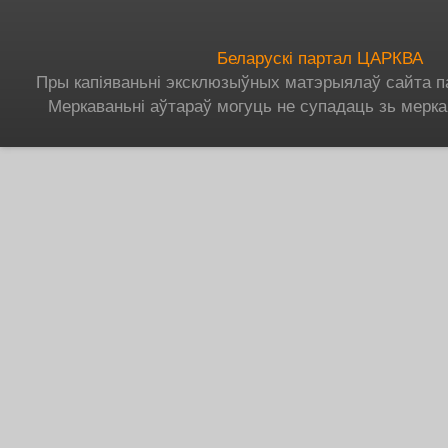
Беларускі партал ЦАРКВА
Пры капіяваньні эксклюзыўных матэрыялаў сайта п
Меркаваньні аўтараў могуць не супадаць зь мерка