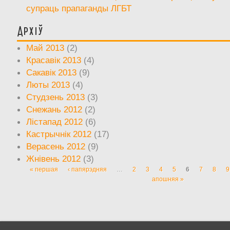
супраць прапаганды ЛГБТ
Архіў
Май 2013
(2)
Красавік 2013
(4)
Сакавік 2013
(9)
Люты 2013
(4)
Студзень 2013
(3)
Снежань 2012
(2)
Лістапад 2012
(6)
Кастрычнік 2012
(17)
Верасень 2012
(9)
Жнівень 2012
(3)
« першая
‹ папярэдняя
…
2
3
4
5
6
7
8
9
Старонкі
апошняя »