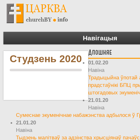
Навігацыя
Апошняе
Студзень 2020
01.02.20
Навіна
Традыцыйна ўпотай а
прадстаўнікі БПЦ пр
штогадовых экумені
21.01.20
Навіна
Сумеснае экуменічнае набажэнства адбылося ў Г
21.01.20
Навіна
Тыдзень малітваў за адзінства хрысціянаў пачаўс