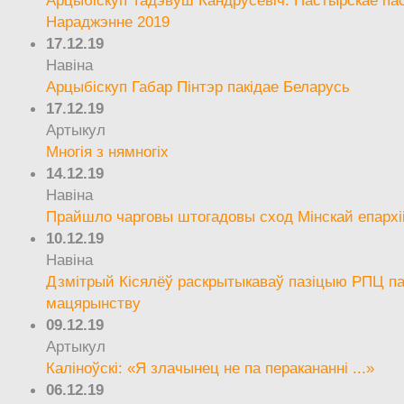
Арцыбіскуп Тадэвуш Кандрусевіч. Пастырскае па
Нараджэнне 2019
17.12.19
Навіна
Арцыбіскуп Габар Пінтэр пакідае Беларусь
17.12.19
Артыкул
Многія з нямногіх
14.12.19
Навіна
Прайшло чарговы штогадовы сход Мінскай епархі
10.12.19
Навіна
Дзмітрый Кісялёў раскрытыкаваў пазіцыю РПЦ па
мацярынству
09.12.19
Артыкул
Каліноўскі: «Я злачынец не па перакананні ...»
06.12.19