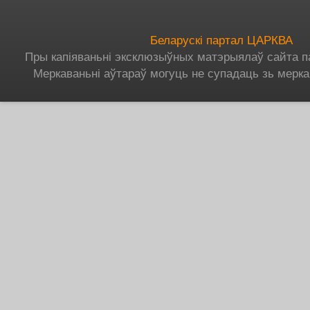
Беларускі партал ЦАРКВА
Пры капіяваньні эксклюзыўных матэрыялаў сайта п
Меркаваньні аўтараў могуць не супадаць зь мерка