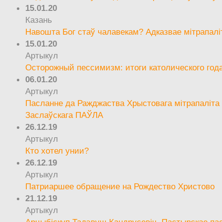
15.01.20
Казань
Навошта Бог стаў чалавекам? Адказвае мітрапалі
15.01.20
Артыкул
Осторожный пессимизм: итоги католического год
06.01.20
Артыкул
Пасланне да Ражджаства Хрыстовага мітрапаліта 
Заслаўскага ПАЎЛА
26.12.19
Артыкул
Кто хотел унии?
26.12.19
Артыкул
Патриаршее обращение на Рождество Христово
21.12.19
Артыкул