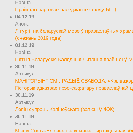
Навіна
Прайшло чарговае паседжанне сіноду БПЦ
04.12.19
Анонс
Літургіі на беларускай мове ў праваслаўных храм
(снежань 2019 года)
01.12.19
Навіна
Пятыя Беларускія Калядныя чытання прайшлі ў М
30.11.19
Артыкул
МАНІТОРЫНГ СМІ: РАДЫЁ СВАБОДА: «Крыважэрн
Гісторык адказвае прэс-сакратару праваслаўнай ц
30.11.19
Артыкул
Лепін супраць Каліноўскага (запісы ў ЖЖ)
30.11.19
Навіна
Мінскі Свята-Елісавецінскі манастыр ініцыяваў зб