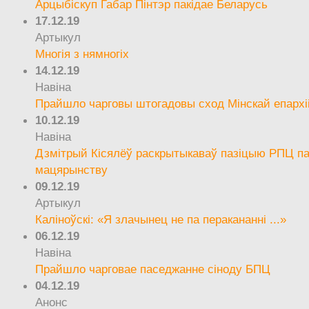
Арцыбіскуп Габар Пінтэр пакідае Беларусь
17.12.19
Артыкул
Многія з нямногіх
14.12.19
Навіна
Прайшло чарговы штогадовы сход Мінскай епархі
10.12.19
Навіна
Дзмітрый Кісялёў раскрытыкаваў пазіцыю РПЦ па
мацярынству
09.12.19
Артыкул
Каліноўскі: «Я злачынец не па перакананні ...»
06.12.19
Навіна
Прайшло чарговае паседжанне сіноду БПЦ
04.12.19
Анонс