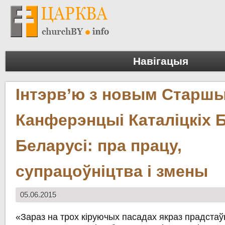
Навігацыя
Інтэрв’ю з новым Старш
Канферэнцыі Каталіцкіх Б
Беларусі: пра працу,
супрацоўніцтва і змены
05.06.2015
«Зараз на трох кіруючых пасадах якраз прадстаўні