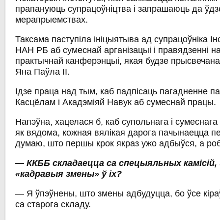
прапануюць супрацоўніцтва і запрашаюць да ўдзе
мерапрыемствах.
Таксама паступіла ініцыятыва ад супрацоўніка Ін
НАН РБ аб сумеснай арганізацыі і правядзенні н
практычнай канферэнцыі, якая будзе прысвечана
Яна Паўла ІІ.
Ідзе праца над тым, каб падпісаць пагадненне па
Касцёлам і Акадэміяй Навук аб сумеснай працы.
Напэўна, хацелася б, каб супольнага і сумеснага
як вядома, кожная вялікая дарога пачынаецца п
думаю, што першы крок якраз ужо адбыўся, а робіц
— ККББ складаецца са спецыяльных камісій,
«кадравыя змены» ў іх?
— Я ўпэўнены, што змены адбудуцца, бо ўсе кіраўн
са старога складу.