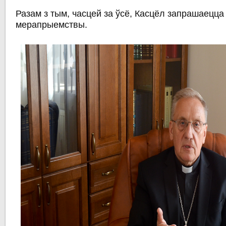
Разам з тым, часцей за ўсё, Касцёл запрашаецца 
мерапрыемствы.