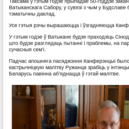
Таксама ў гэтым годзе прыпадае 50-годдзе закан
Ватыканскага Сабору, у сувязі з чым у Будславе
тэматычны даклад.
Усе гэтыя рэчы вырашаюцца і ўзгадняюцца Кан
У гэтым годзе ў Ватыкане будзе праходзіць Сінод 
што будзе разглядаць пытанні і праблемы, на пар
сучасныя сем’і.
Падчас апошняга пасяджэння Канферэнцыі было
кастрычніцкую малітву Ружанца зрабіць у інтэнцыі
Беларусь павінна аб’яднацца ў гэтай малітве.