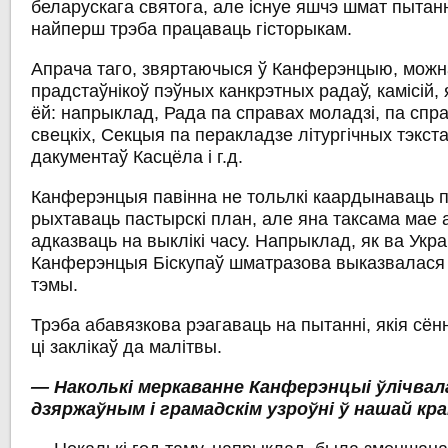
беларускага святога, але існуе яшчэ шмат пытання
найперш трэба працаваць гісторыкам.
Апрача таго, звяртаючыся ў Канферэнцыю, можн
прадстаўнікоў пэўных канкрэтных радаў, камісій,
ёй: напрыклад, Рада па справах моладзі, па спр
свецкіх, Секцыя па перакладзе літургічных тэкст
дакументаў Касцёла і г.д.
Канферэнцыя павінна не тольлкі каардынаваць пр
рыхтаваць пастырскі план, але яна таксама мае 
адказваць на выклікі часу. Напрыклад, як ва Укра
Канферэнцыя Біскупаў шматразова выказвалася
тэмы.
Трэба абавязкова рэагаваць на пытанні, якія сён
ці заклікаў да малітвы.
— Наколькі меркаванне Канферэнцыі ўлічвал
дзяржаўным і грамадскім узроўні ў нашай кра