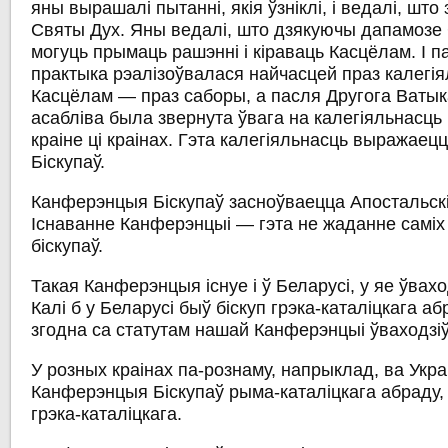
яны вырашалі пытанні, якія ўзніклі, і ведалі, што 
Святы Дух. Яны ведалі, што дзякуючы дапамозе
могуць прымаць рашэнні і кіраваць Касцёлам. І п
практыка рэалізоўвалася найчасцей праз калегія
Касцёлам — праз саборы, а пасля Другога Ваты
асабліва была звернута ўвага на калегіяльнасць 
краіне ці краінах. Гэта калегіяльнасць выражаец
Біскупаў.
Канферэнцыя Біскупаў засноўваецца Апостальск
Існаванне Канферэнцыі — гэта не жаданне самі
біскупаў.
Такая Канферэнцыя існуе і ў Беларусі, у яе ўвахо
Калі б у Беларусі быў біскуп грэка-каталіцкага аб
згодна са статутам нашай Канферэнцыі ўваходзіў
У розных краінах па-рознаму, напрыклад, ва Укра
Канферэнцыя Біскупаў рыма-каталіцкага абраду,
грэка-каталіцкага.