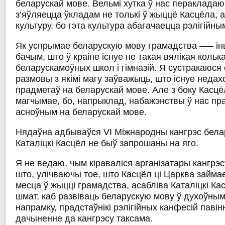
беларускай мове. Вельмі хутка ў нас перакладаю
з’яўляецца ўкладам не толькі ў жыццё Касцёла, а
культуру, бо гэта культура абагачаецца рэлігійны
Як успрымае беларускую мову грамадства –— ін
бачым, што ў краіне існуе не такая вялікая кольк
беларускамоўных школ і гімназій. Я сустракаюся с
размовы з якімі магу заўважыць, што існуе недах
прадметаў на беларускай мове. Але з боку Касцё
магчымае, бо, напрыклад, набажэнствы ў нас пр
асноўным на беларускай мове.
Нядаўна адбываўся VI Міжнародны кангрэс белар
Каталіцкі Касцёл не быў запрошаны на яго.
Я не ведаю, чым кіраваліся арганізатары кангрэс
што, улічваючы тое, што Касцёл ці Царква займа
месца ў жыцці грамадства, асабліва Каталіцкі Касц
шмат, каб развіваць беларускую мову ў духоўным
напрамку, прадстаўнікі рэлігійных канфесій паві
дачыненне да кангрэсу таксама.