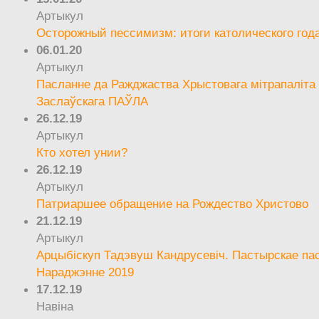
Артыкул
Осторожный пессимизм: итоги католического год
06.01.20
Артыкул
Пасланне да Ражджаства Хрыстовага мітрапаліта 
Заслаўскага ПАЎЛА
26.12.19
Артыкул
Кто хотел унии?
26.12.19
Артыкул
Патриаршее обращение на Рождество Христово
21.12.19
Артыкул
Арцыбіскуп Тадэвуш Кандрусевіч. Пастырскае па
Нараджэнне 2019
17.12.19
Навіна