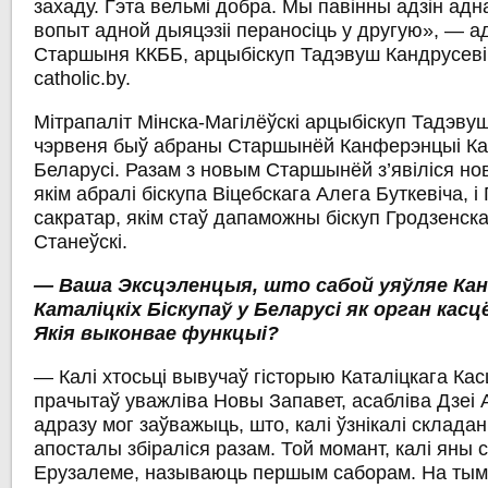
захаду. Гэта вельмі добра. Мы павінны адзін адн
вопыт адной дыяцэзіі пераносіць у другую», — 
Старшыня ККББ, арцыбіскуп Тадэвуш Кандрусевіч
catholic.by.
Мітрапаліт Мінска-Магілёўскі арцыбіскуп Тадэву
чэрвеня быў абраны Старшынёй Канферэнцыі Ката
Беларусі. Разам з новым Старшынёй з’явіліся но
якім абралі біскупа Віцебскага Алега Буткевіча, 
cакратар, якім стаў дапаможны біскуп Гродзенск
Станеўскі.
— Ваша Эксцэленцыя, што сабой уяўляе К
Каталіцкіх Біскупаў у Беларусі як орган кас
Якія выконвае функцыі?
— Калі хтосьці вывучаў гісторыю Каталіцкага Кас
прачытаў уважліва Новы Запавет, асабліва Дзеі 
адразу мог заўважыць, што, калі ўзнікалі складан
апосталы збіраліся разам. Той момант, калі яны 
Ерузалеме, называюць першым саборам. На ты