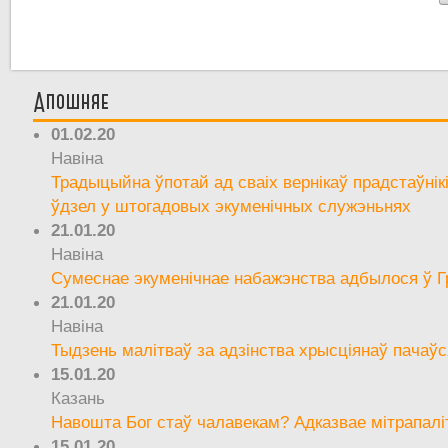
Апошняе
01.02.20
Навіна
Традыцыйна ўпотай ад сваіх вернікаў прадстаўнік
ўдзел у штогадовых экуменічных служэньнях
21.01.20
Навіна
Сумеснае экуменічнае набажэнства адбылося ў Г
21.01.20
Навіна
Тыдзень малітваў за адзінства хрысціянаў пачаўс
15.01.20
Казань
Навошта Бог стаў чалавекам? Адказвае мітрапалі
15.01.20