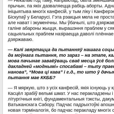
— Некалькі год таму, напрыклад, была зменшана
прычын, па якіх дазваляецца рабіць аборты. Адн
ініцыятыва многіх канфесій, у тым ліку і Канферэ
Біскупаў у Беларусі. Гэта рэакцыя мела не прост
але нават і экуменічны. Мы ўбачылі, што дзяржа
галіне абароны жыцця, вырашэння праблем у сям
сацыяльных праблем назіраецца даволі плённае
дзяржаваю.
— Калі звяртацца да пытанняў нашага соцыу
да моўнага пытання, то зараз – на этапе, ка
мова пачынае заваёўваць сваё месца ўсё бол
дакладней «моднымі» спосабамі – тыпу пра
нанова”, “Мова ці кава” і г.д., то што ў дач
пытання мае ККББ?
— Я мяркую, што з усіх канфесій, якія існуюць у к
Касцёл зрабіў вельмі шмат. У нас перакладзены 
літургічныя кнігі, фундаментальныя тэксты, даку
Ватыканскага Сабору. Падчас падрыхтоўкі апошн
новая тэрміналогія, бо падчас перакладу многіх 