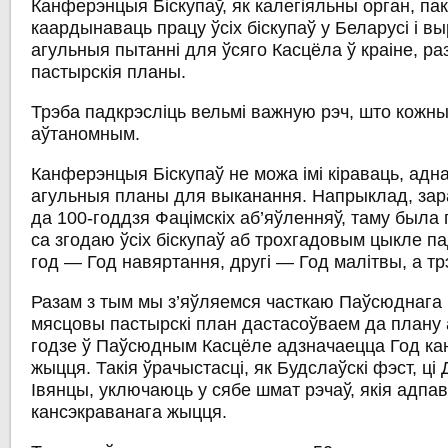
Канферэнцыя Біскупаў, як калегіяльны орган, пак
каардынаваць працу ўсіх біскупаў у Беларусі і 
агульныя пытанні для ўсяго Касцёла ў краіне, раз
пастырскія планы.
Трэба падкрэсліць вельмі важную рэч, што кожны
аўтаномным.
Канферэнцыя Біскупаў не можа імі кіраваць, адн
агульныя планы для выканання. Напрыклад, зар
да 100-годдзя Фацімскіх аб’яўленняў, таму была
са згодаю ўсіх біскупаў аб трохгадовым цыкле п
год — Год навяртання, другі — Год малітвы, а тр
Разам з тым мы з’яўляемся часткаю Паўсюднага 
мясцовы пастырскі план дастасоўваем да плану 
годзе ў Паўсюдным Касцёле адзначаецца Год ка
жыцця. Такія ўрачыстасці, як Будслаўскі фэст, ці 
Івянцы, уключаюць у сябе шмат рэчаў, якія адпа
кансэкраванага жыцця.