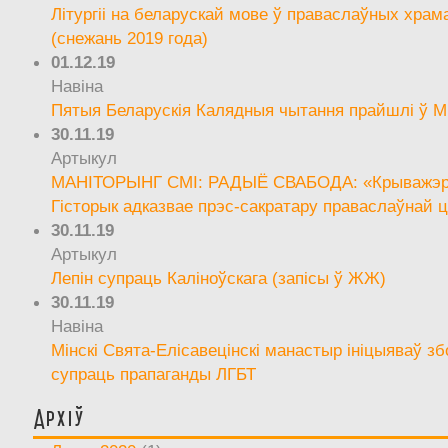
Літургіі на беларускай мове ў праваслаўных храм
(снежань 2019 года)
01.12.19
Навіна
Пятыя Беларускія Калядныя чытання прайшлі ў М
30.11.19
Артыкул
МАНІТОРЫНГ СМІ: РАДЫЁ СВАБОДА: «Крыважэрн
Гісторык адказвае прэс-сакратару праваслаўнай ц
30.11.19
Артыкул
Лепін супраць Каліноўскага (запісы ў ЖЖ)
30.11.19
Навіна
Мінскі Свята-Елісавецінскі манастыр ініцыяваў зб
супраць прапаганды ЛГБТ
Архіў