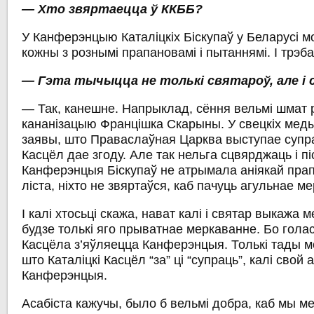
— Хто звяртаецца ў ККББ?
У Канферэнцыю Каталіцкіх Біскупаў у Беларусі 
кожны з рознымі прапановамі і пытаннямі. І трэба
— Гэта тычыцца не толькі святароў, але і с
— Так, канешне. Напрыклад, сёння вельмі шмат 
кананізацыю Францішка Скарыны. У свецкіх меды
заявы, што Праваслаўная Царква выступае супрац
Касцёл дае згоду. Але так нельга сцвярджаць і пі
Канферэнцыя Біскупаў не атрымала аніякай прап
ліста, ніхто не звяртаўся, каб пачуць агульнае м
І калі хтосьці скажа, нават калі і святар выкажа 
будзе толькі яго прыватнае меркаванне. Бо гола
Касцёла з’яўляецца Канферэнцыя. Толькі тады м
што Каталіцкі Касцёл “за” ці “супраць”, калі свой
Канферэнцыя.
Асабіста кажучы, было б вельмі добра, каб мы м