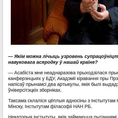
— Якім можна лічыць узровень супрацоўніцт
навуковага асяродку ў нашай краіне?
— Асабіста мне неаднаразова прыходзілася прыс
канферэнцыях у БДУ, Акадэміі кіравання пры Прэ
напісаў прынамсі два артыкулы, якія былі выдад
ўніверсітэцкіх зборніках.
Таксама склаліся цёплыя адносіны з Інстытутам 
Мінску, Інстытутам філасофіі НАН РБ.
Некаторыя інстытуты, якія займаюцца пытаннямі 