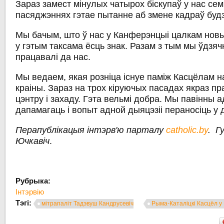
Зараз замест мінулых чатырох біскупаў у нас се
пасяджэннях гэтае пытанне аб змене кадраў буд
Мы бачым, што ў нас у Канферэнцыі цалкам нов
у гэтым таксама ёсць знак. Разам з тым мы ўдзяч
працавалі да нас.
Мы ведаем, якая розніца існуе паміж Касцёлам на
краіны. Зараз на трох кіруючых пасадах якраз пра
цэнтру і захаду. Гэта вельмі добра. Мы павінны 
дапамагаць і вопыт адной дыяцэзіі пераносіць у 
Перапублікацыя інтэрв'ю парталу
catholic.by
.
Г
Ючкавіч
.
Рубрыка:
Інтэрвію
Тэгі:
мітрапаліт Тадэвуш Кандрусевіч
Рыма-Каталіцкі Касцёл у