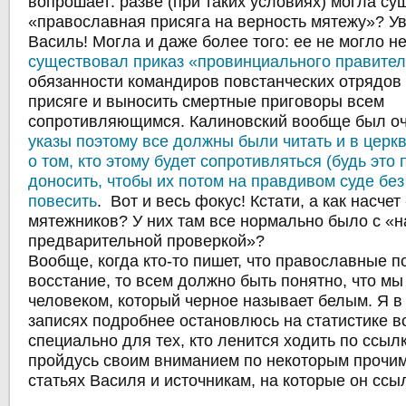
вопрошает: разве (при таких условиях) могла су
«православная присяга на верность мятежу»? 
Василь! Могла и даже более того: ее не могло не
существовал приказ «провинциального правите
обязанности командиров повстанческих отрядов 
присяге и выносить смертные приговоры всем
сопротивляющимся. Калиновский вообще был о
указы поэтому все должны были читать и в церквя
о том, кто этому будет сопротивляться (будь это 
доносить, чтобы их потом на правдивом суде бе
повесить
. Вот и весь фокус! Кстати, а как насчет
мятежников? У них там все нормально было с 
предварительной проверкой»?
Вообще, когда кто-то пишет, что православные 
восстание, то всем должно быть понятно, что мы
человеком, который черное называет белым. Я 
записях подробнее остановлюсь на статистике в
специально для тех, кто ленится ходить по ссылк
пройдусь своим вниманием по некоторым прочи
статьях Василя и источникам, на которые он ссы