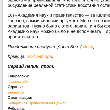
ошибка – в приписывании мне того, что я не утв
обсуждение реальной статистики восстания оста
10) «Академия наук и правительство — за Калино
конечно, самый сильный аргумент. Мне его нечем
вариантов. Нужно было с этого начать, и я бы ср
Академию наук можно было и не вспоминать – д
правительства.
Продолжение следует. Даст Бог. (
здесь
)
Крыніца:
ЖЖ автора
.
Сергий Лепин, прот.
Конфессии:
Праваслаўе
Страны:
Беларусь
Организации:
Беларуская Правослаўная Царква
Рубрыка: