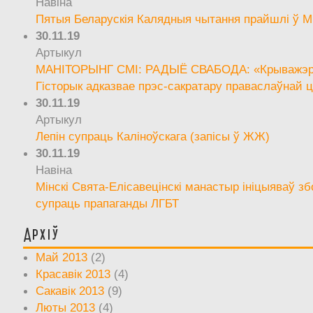
Навіна
Пятыя Беларускія Калядныя чытання прайшлі ў М
30.11.19
Артыкул
МАНІТОРЫНГ СМІ: РАДЫЁ СВАБОДА: «Крыважэрн
Гісторык адказвае прэс-сакратару праваслаўнай ц
30.11.19
Артыкул
Лепін супраць Каліноўскага (запісы ў ЖЖ)
30.11.19
Навіна
Мінскі Свята-Елісавецінскі манастыр ініцыяваў зб
супраць прапаганды ЛГБТ
Архіў
Май 2013
(2)
Красавік 2013
(4)
Сакавік 2013
(9)
Люты 2013
(4)