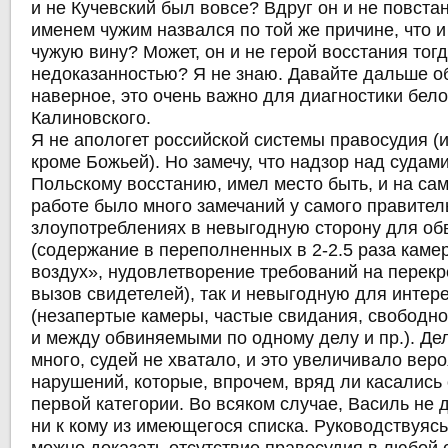
и не Кучевский был вовсе? Вдруг он и не повста
именем чужим назвался по той же причине, что и
чужую вину? Может, он и не герой восстания тогд
недоказанностью? Я не знаю. Давайте дальше о
наверное, это очень важно для диагностики бел
Калиновского.
Я не апологет российской системы правосудия (и
кроме Божьей). Но замечу, что надзор над судами
Польскому восстанию, имел место быть, и на сам
работе было много замечаний у самого правитель
злоупотреблениях в невыгодную сторону для о
(содержание в переполненных в 2-2.5 раза каме
воздух», нудовлетворение требований на перекр
вызов свидетелей), так и невыгодную для интер
(незапертые камеры, частые свидания, свободн
и между обвиняемыми по одному делу и пр.). Де
много, судей не хватало, и это увеличивало вер
нарушений, которые, впрочем, вряд ли касались
первой категории. Во всяком случае, Василь не 
ни к кому из имеющегося списка. Руководствуяс