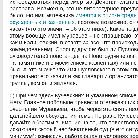
исповедоваться перед смертью. Действительно 
расправа. Возможно, это не литературное преуве
было. Но имя мятежника
имеется в списке сред
осужденных и казненных
, поэтому, возможно, он
часа» (что это значит – об этом ниже). Какое тог
этому вообще имел Муравьев – не спрашиваю, эт
как и Калиновский, в ответе за все, что происход
командованием). Спрошу другое: был ли Пуслов
руководителей повстанцев на Новогрудчине (как
на памятнике и в моем списке казненных) или не
был. А это значит что имя Пусловского в этом сп
правильно: его казнили как главаря и организат
группы, кем он и являлся.
6) При чем здесь Кучевский? В указанном списке
Нету. Главное побольше привести отвлекающих 
очернения Муравьева, чтобы через это снять не
дальнейшего обсуждения темы. Но раз о Кучевск
давайте обратим внимание на то, что повествов
исключает скорый необъективный суд (в его ситу
минимум): комиссия, работающая в условиях во