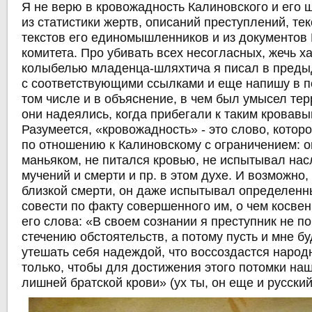
Я не верю в кровожадность Калиновского и его ш
из статистики жертв, описаний преступлений, те
текстов его единомышленников и из документов
комитета. Про убивать всех несогласных, жечь ха
колыбелью младенца-шляхтича я писал в пред
с соответствующими ссылками и еще напишу в 
том числе и в объяснение, в чем был умысел тер
они надеялись, когда прибегали к таким кровав
Разумеется, «кровожадность» - это слово, котор
по отношению к Калиновскому с ограничением: о
маньяком, не питался кровью, не испытывал на
мучений и смерти и пр. в этом духе. И возможно
близкой смерти, он даже испытывал определенн
совести по факту совершенного им, о чем косвен
его слова: «В своем сознании я преступник не п
стечению обстоятельств, а потому пусть и мне б
утешать себя надеждой, что воссоздастся народн
только, чтобы для достижения этого потомки на
лишней братской крови» (ух ты, он еще и русски