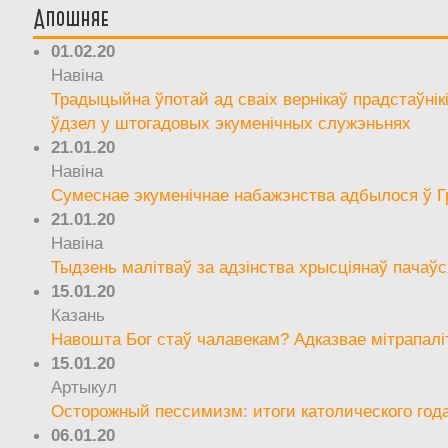
Апошняе
01.02.20
Навіна
Традыцыйна ўпотай ад сваіх вернікаў прадстаўнік
ўдзел у штогадовых экуменічных служэньнях
21.01.20
Навіна
Сумеснае экуменічнае набажэнства адбылося ў Г
21.01.20
Навіна
Тыдзень малітваў за адзінства хрысціянаў пачаўс
15.01.20
Казань
Навошта Бог стаў чалавекам? Адказвае мітрапалі
15.01.20
Артыкул
Осторожный пессимизм: итоги католического год
06.01.20