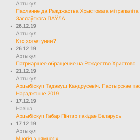
Артыкул
Пасланне да Ражджаства Хрыстовага мітрапаліта 
Заслаўскага ПАЎЛА
26.12.19
Артыкул
Кто хотел унии?
26.12.19
Артыкул
Патриаршее обращение на Рождество Христово
21.12.19
Артыкул
Арцыбіскуп Тадэвуш Кандрусевіч. Пастырскае па
Нараджэнне 2019
17.12.19
Навіна
Арцыбіскуп Габар Пінтэр пакідае Беларусь
17.12.19
Артыкул
Многія з нямногіх