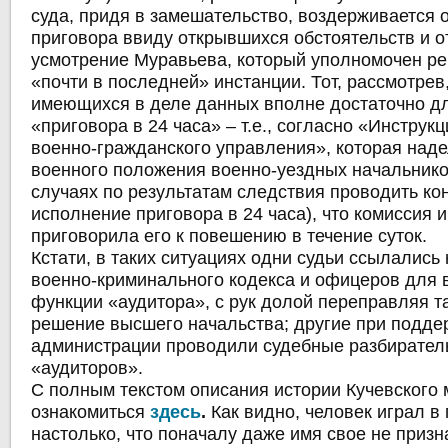
суда, придя в замешательство, воздерживается 
приговора ввиду открывшихся обстоятельств и о
усмотрение Муравьева, который уполномочен ре
«почти в последней» инстанции. Тот, рассмотрев,
имеющихся в деле данных вполне достаточно д
«приговора в 24 часа» – т.е., согласно «Инструк
военно-гражданского управления», которая наде
военного положения военно-уездных начальник
случаях по результатам следствия проводить к
исполнение приговора в 24 часа), что комиссия 
приговорила его к повешению в течение суток.
Кстати, в таких ситуациях одни судьи ссылались 
военно-криминального кодекса и офицеров для
функции «аудитора», с рук долой переправляя т
решение высшего начальства; другие при подде
администрации проводили судебные разбирател
«аудиторов».
С полным текстом описания истории Кучевского
ознакомиться
здесь
.
Как видно, человек играл в
настолько, что поначалу даже имя свое не призна