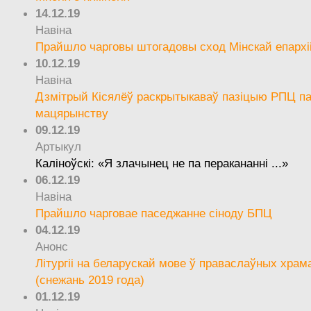
14.12.19
Навіна
Прайшло чарговы штогадовы сход Мінскай епархі
10.12.19
Навіна
Дзмітрый Кісялёў раскрытыкаваў пазіцыю РПЦ па
мацярынству
09.12.19
Артыкул
Каліноўскі: «Я злачынец не па перакананні ...»
06.12.19
Навіна
Прайшло чарговае паседжанне сіноду БПЦ
04.12.19
Анонс
Літургіі на беларускай мове ў праваслаўных храм
(снежань 2019 года)
01.12.19