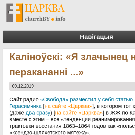
Навігацыя
Каліноўскі: «Я злачынец 
перакананні ...»
09.12.2019
Сайт радио
«Свобода» разместил у себя статью
Герасимчика
[
на сайте «Царква»
], в котором тот
(даже
два сразу
) [
на сайте «Царква»
] в ЖЖ по К
вместе с этим – все «тенденции реанимирования
трактовки восстания 1863–1864 годов как «польс
«ксендзо-шляхетского мятежа».