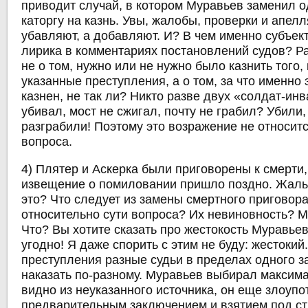
приводит случай, в котором Муравьев заменил 
каторгу на казнь. Увы, жалобы, проверки и апел
убавляют, а добавляют. И? В чем именно субъект
лирика в комментариях постановлений судов? Р
не о том, нужно или не нужно было казнить того,
указанные преступления, а о том, за что именно 
казнен, не так ли? Никто разве двух «солдат-ин
убивал, мост не сжигал, почту не грабил? Убили,
разграбили! Поэтому это возражение не относит
вопроса.
4) Плятер и Аскерка были приговорены к смерти
извещение о помиловании пришло поздно. Жаль.
это? Что следует из замены смертного приговора
относительно сути вопроса? Их невиновность? 
Что? Вы хотите сказать про жестокость Муравье
угодно! Я даже спорить с этим не буду: жестокий.
преступления разные судьи в пределах одного з
наказать по-разному. Муравьев выбирал максима
видно из неуказанного источника, он еще злоуп
предварительным заключением и взятием под стр