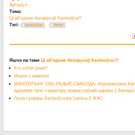
Артыкул
Тэма:
Ці аб'яднае беларусаў Каліноўскі?
Тэгі:
Каліноўскі
Лепін
Яшчэ па тэме
Ці аб'яднае беларусаў Каліноўскі?
:
Кто хотел унии?
Многія з нямногіх
МАНІТОРЫНГ СМІ: РАДЫЁ СВАБОДА: «Крыважэрны Калін
адказвае прэс-сакратару праваслаўнай царквы ў Беларус
Лепін супраць Каліноўскага (запісы ў ЖЖ)