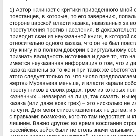
1) Автор начинает с критики приведенного мной 
повстанцев, в которые, по его заверению, попал
стороне царской власти казака, наказанных за в
преступления против населения. В доказательств
приводит скан из неуказанной книги, в которой с
относительно одного казака, что он не был повс
эту книгу и в полном доверии к виртуальному со
признать валидность источника и даже то, что на
имеется неуказанная информация о том, что и д
казака казнены за то же и при таких же обстоятел
этого следует только то, что число предполага
жертв» Муравьева меньше, и власти карали соб
преступников в своих рядах, трое из которых по
казненных – невзирая на лица, так сказать. Выче
казака (или даже всех трех) – это нисколько не 
по сути. Для меня список казненных не догма, и 
с правками: возможно, кого-то там недостает, и к
лишним. Важно другое: во время восстания стр
российских войск были не столь значительными,