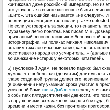
критиковал даже российский император. Но из эт
что указанные в списке казненные были невинов
«шито». Эта ошибка называется «не следует». И
апелляции к эмоциям третьих лиц также detected
Но если уж говорить за эмоции, то ненависть пол
Муравьеву легко понятна. Как писал
М.В. Довнар
признанный основоположником белорусской нац
историографии,
«
В поляках Михаил Николаевич
оставил тяжелое воспоминание, какое оставляет
восставшего народа его усмиритель...» (дальше 
во избежание истерик у некоторых читателей).
5) Пусловский Адам. Не повезло парню: был схв
думаю, что небольшая (допустим) длительность
главе созданной группы делает его невиновным
(в обвинении нету указания срока участия в прес
указанной Вами
книги Дыбовского
следует из чьи
о событиях пятидесятилетней давности, что пов
с нарушениями всех законов: скоро и без суда, 
времени и места казни, без прочтения приговора