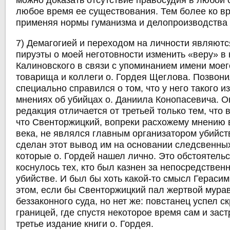
можно доказать отсутствие правосудия в любой 
любое время ее существования. Тем более ко в
применяя нормы гуманизма и делопроизводства 
7) Демагогией и переходом на личности являют
пируэты о моей неготовности изменить «веру» в
Калиновского в связи с упоминанием имени моег
товарища и коллеги о. Гордея Щеглова. Позвони
специально справился о том, что у него такого и
мнениях об убийцах о. Даниила Конопасевича. О
редакция отличается от третьей только тем, что в
что Свенторжицкий, вопреки расхожему мнению 
века, не являлся главным организатором убийст
сделан этот вывод им на основании следсвенны
которые о. Гордей нашел лично. Это обстоятельс
коснулось тех, кто был казнен за непосредственн
убийстве. И был бы хоть какой-то смысл Герасим
этом, если бы Свенторжицкий пал жертвой мура
беззаконного суда, но нет же: повстанец успел с
границей, где спустя некоторое время сам и зас
третье издание книги о. Гордея.