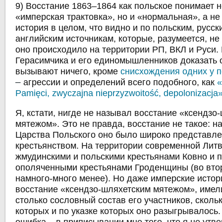
9) Восстание 1863–1864 как польское понимает н
«имперская трактовка», но и «нормальная», а н
история в целом, что видно и по польским, русск
английским источникам, которые, разумеется, не
оно происходило на территории РП, ВКЛ и Руси.
Герасимчика и его единомышленников доказать 
вызывают ничего, кроме
снисхождения одних у 
–
агрессии и определений всего подобного, как
«
Pamięci, zwyczajna nieprzyzwoitość, depolonizacja
Я, кстати, нигде не называл восстание «ксендзо
мятежом». Это не правда, восстание не такое: н
Царства Польского оно было широко представле
крестьянством. На территории современной Литв
жмудинскими и польскими крестьянами Ковно и 
ополяченными крестьянами Гроденщины (во вто
намного-много менее). Но даже имперские истор
восстание «ксендзо-шляхетским мятежом», имели
столько сословный состав его участников, сколь
которых и по указке которых оно разыгрывалось.