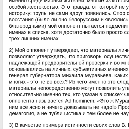
именно среди мирных жителей, многие из которы
особой жестокостью. Это правда, от которой не 
историку: трупы не сами вдруг появились. Спор 
восстания (было ли оно белорусским и являлись
благородными) мой оппонент пытается подменит
именах в списке, хотя достаточно было просто с
трех лишних именах.
2) Мой оппонент утверждает, что материалы лич
позволяют утверждать, что приговоры осуществ
надлежащей предварительной проверки и во мно
основывались на личных, субъективных мнениях
генерал-губернатора Михаила Муравьева. Каких 
многих - это не во всех? Из чего именно это сле
материалы непосредственно могут позволить ут
относительно именно тех, кто указан в списке? 
оппонента называется Ad hominem: «Это ж Мура
ним всё ясно и ничего доказывать не надо!» Прос
демагогия, а не публицистика и тем более не нау
3) В качестве примера истинности своих слов В.