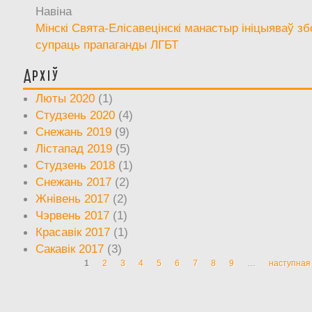
Навіна
Мінскі Свята-Елісавецінскі манастыр ініцыяваў зб
супраць прапаганды ЛГБТ
Архіў
Люты 2020
(1)
Студзень 2020
(4)
Снежань 2019
(9)
Лістапад 2019
(5)
Студзень 2018
(1)
Снежань 2017
(2)
Жнівень 2017
(2)
Чэрвень 2017
(1)
Красавік 2017
(1)
Сакавік 2017
(3)
1
2
3
4
5
6
7
8
9
…
наступная 
Старонкі