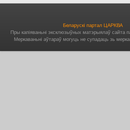
Беларускі партал ЦАРКВА
Пры капіяваньні эксклюзыўных матэрыялаў сайта п
Меркаваньні аўтараў могуць не супадаць зь мерка