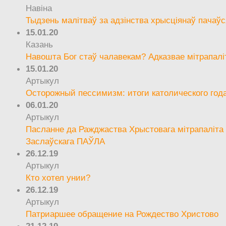
Навіна
Тыдзень малітваў за адзінства хрысціянаў пачаўс
15.01.20
Казань
Навошта Бог стаў чалавекам? Адказвае мітрапалі
15.01.20
Артыкул
Осторожный пессимизм: итоги католического год
06.01.20
Артыкул
Пасланне да Ражджаства Хрыстовага мітрапаліта 
Заслаўскага ПАЎЛА
26.12.19
Артыкул
Кто хотел унии?
26.12.19
Артыкул
Патриаршее обращение на Рождество Христово