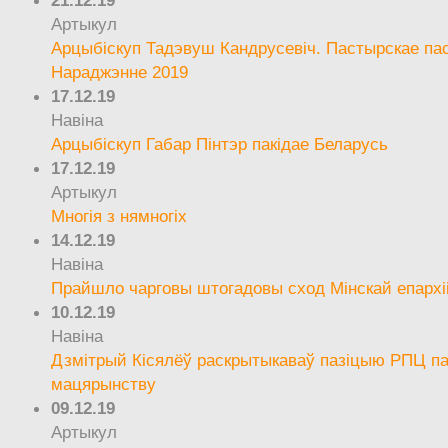
21.12.19
Артыкул
Арцыбіскуп Тадэвуш Кандрусевіч. Пастырскае па
Нараджэнне 2019
17.12.19
Навіна
Арцыбіскуп Габар Пінтэр пакідае Беларусь
17.12.19
Артыкул
Многія з нямногіх
14.12.19
Навіна
Прайшло чарговы штогадовы сход Мінскай епархі
10.12.19
Навіна
Дзмітрый Кісялёў раскрытыкаваў пазіцыю РПЦ па
мацярынству
09.12.19
Артыкул