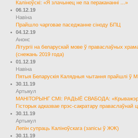
Каліноўскі: «Я злачынец не па перакананні ...»
06.12.19
Навіна
Прайшло чарговае паседжанне сіноду БПЦ
04.12.19
Анонс
Літургіі на беларускай мове ў праваслаўных храм
(снежань 2019 года)
01.12.19
Навіна
Пятыя Беларускія Калядныя чытання прайшлі ў М
30.11.19
Артыкул
МАНІТОРЫНГ СМІ: РАДЫЁ СВАБОДА: «Крыважэрн
Гісторык адказвае прэс-сакратару праваслаўнай ц
30.11.19
Артыкул
Лепін супраць Каліноўскага (запісы ў ЖЖ)
30.11.19