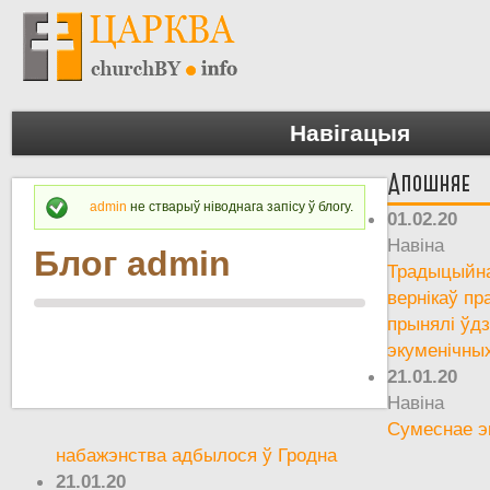
Навігацыя
Апошняе
admin
не стварыў ніводнага запісу ў блогу.
Паведамленне пра статус
01.02.20
Навіна
Блог admin
Традыцыйна
вернікаў пр
прынялі ўд
экуменічны
21.01.20
Навіна
Сумеснае э
набажэнства адбылося ў Гродна
21.01.20