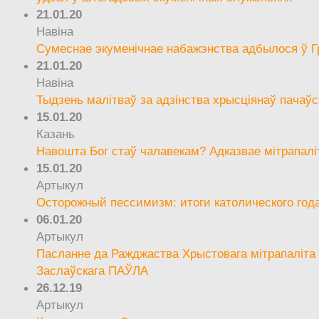
21.01.20
Навіна
Сумеснае экуменічнае набажэнства адбылося ў Г
21.01.20
Навіна
Тыдзень малітваў за адзінства хрысціянаў пачаўс
15.01.20
Казань
Навошта Бог стаў чалавекам? Адказвае мітрапалі
15.01.20
Артыкул
Осторожный пессимизм: итоги католического год
06.01.20
Артыкул
Пасланне да Ражджаства Хрыстовага мітрапаліта 
Заслаўскага ПАЎЛА
26.12.19
Артыкул