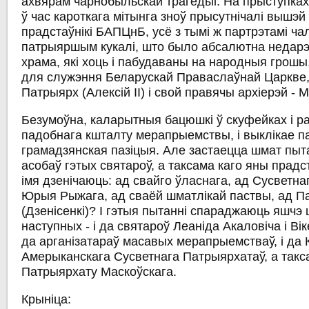
ахвярам чарнобыльскай трагедыі. На прыступках 
ў час кароткага мітынга зноў прысутнічалі вышэ
прадстаўнікі БАПЦнБ, усё з тымі ж партрэтамі ча
патрыяршым кукалі, што было абсалютна недарэ
храма, які хоць і пабудаваны на народныя грош
для служэння Беларускай Праваслаўнай Царкве, 
Патрыярх (Алексій ІІ) і свой правячы архіерэй - М
Безумоўна, каларытныя бацюшкі ў скуфейках і 
падобнага кшталту мерапрыемствы, і выклікае па
грамадзянская пазіцыя. Але застаецца шмат пыт
асобаў гэтых святароў, а таксама каго яны прадст
імя дзенічаюць: ад свайго ўласнага, ад Сусветн
Юрыя Рыжага, ад сваёй шматлікай паствы, ад П
(Дзенісенкі)? І гэтыя пытанні спараджаюць яшчэ
наступных - і да святароў Леаніда Акаловіча і Вік
да арганізатараў масавых мерапрыемстваў, і да К
Амерыканскага Сусветнага Патрыярхатаў, а такс
Патрыярхату Маскоўскага.
Крыніца: