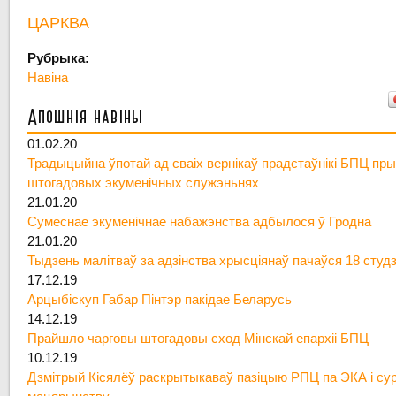
ЦАРКВА
Рубрыка:
Навіна
Апошнія навіны
01.02.20
Традыцыйна ўпотай ад сваіх вернікаў прадстаўнікі БПЦ пры
штогадовых экуменічных служэньнях
21.01.20
Сумеснае экуменічнае набажэнства адбылося ў Гродна
21.01.20
Тыдзень малітваў за адзінства хрысціянаў пачаўся 18 студ
17.12.19
Арцыбіскуп Габар Пінтэр пакідае Беларусь
14.12.19
Прайшло чарговы штогадовы сход Мінскай епархіі БПЦ
10.12.19
Дзмітрый Кісялёў раскрытыкаваў пазіцыю РПЦ па ЭКА і су