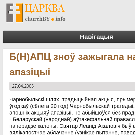
Навігацыя
Б(Н)АПЦ зноў зажыгала н
апазіцыі
27.04.2006
Чарнобыльскі шлях, традыцыйная акцыя, прыме
ўгодкаў (сёлета 20 год) Чарнобыльскай трагедыі,
апошніх акцыяў апазіцыі, не абыйшоўся без пра
- Беларускай (народнай) аўтакефальнай правасл
наперадзе калоны. Святар Леанід Акаловіч быў 
вялікапостнае аблачэнне (узнікае пытанне, паво