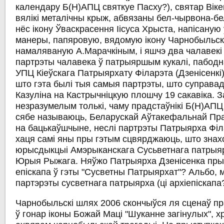
календару Б(Н)АПЦ святкуе Пасху?), святар Віке
вялікі металічны крыж, абвязаны бел-чырвона-бе
нёс ікону Ўваскрасення Іісуса Хрыста, напісаную
манеры, папяровую, вядомую ікону Чарнобыльск
намаляваную А.Марачкіным, і яшчэ два чалавекі 
партрэты чалавека ў патрыяршым кукалі, пабод
УПЦ Кіеўскага Патрыярхату Філарэта (Дзенісенкі)
што гэта былі тыя самыя партрэты, што суправад
Казуліна на Кастрычніцкую плошчу 19 сакавіка. 
незразумелым толькі, чаму прадстаўнікі Б(Н)АПЦ
сябе называюць, Беларускай Аўтакефальнай Пр
на бацькаўшчыне, неслі партрэты Патрыярха Філа
хаця самі яны пры гэтым сцвярджаюць, што знах
юрысдыкцыі Амэрыканскага Сусьветнага патрыяр
Юрыя Рыжага. Няўжо Патрыярха Дзенісенка прын
епіскапа ў гэты "Сусветны Патрыярхат"? Альбо, 
партэрэты сусветнага патрыярха (ці архіепіска
Чарнобыльскі шлях 2006 скончыўся ля сценаў п
ў гонар іконы Божай Маці "Шуканне загінулых", х