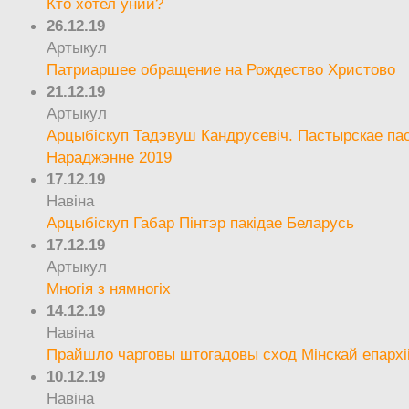
Кто хотел унии?
26.12.19
Артыкул
Патриаршее обращение на Рождество Христово
21.12.19
Артыкул
Арцыбіскуп Тадэвуш Кандрусевіч. Пастырскае па
Нараджэнне 2019
17.12.19
Навіна
Арцыбіскуп Габар Пінтэр пакідае Беларусь
17.12.19
Артыкул
Многія з нямногіх
14.12.19
Навіна
Прайшло чарговы штогадовы сход Мінскай епархі
10.12.19
Навіна