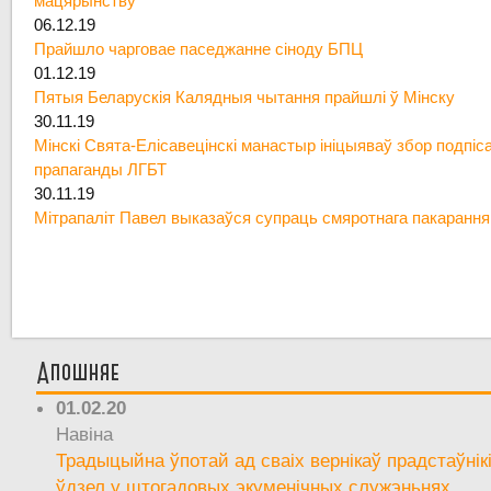
мацярынству
06.12.19
Прайшло чарговае паседжанне сіноду БПЦ
01.12.19
Пятыя Беларускія Калядныя чытання прайшлі ў Мінску
30.11.19
Мінскі Свята-Елісавецінскі манастыр ініцыяваў збор подпіс
прапаганды ЛГБТ
30.11.19
Мітрапаліт Павел выказаўся супраць смяротнага пакарання
Апошняе
01.02.20
Навіна
Традыцыйна ўпотай ад сваіх вернікаў прадстаўнік
ўдзел у штогадовых экуменічных служэньнях