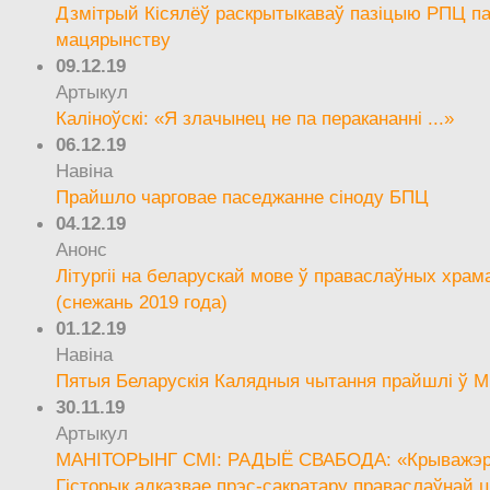
Дзмітрый Кісялёў раскрытыкаваў пазіцыю РПЦ па
мацярынству
09.12.19
Артыкул
Каліноўскі: «Я злачынец не па перакананні ...»
06.12.19
Навіна
Прайшло чарговае паседжанне сіноду БПЦ
04.12.19
Анонс
Літургіі на беларускай мове ў праваслаўных храм
(снежань 2019 года)
01.12.19
Навіна
Пятыя Беларускія Калядныя чытання прайшлі ў М
30.11.19
Артыкул
МАНІТОРЫНГ СМІ: РАДЫЁ СВАБОДА: «Крыважэрн
Гісторык адказвае прэс-сакратару праваслаўнай ц