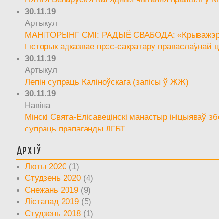
30.11.19
Артыкул
МАНІТОРЫНГ СМІ: РАДЫЁ СВАБОДА: «Крыважэрн
Гісторык адказвае прэс-сакратару праваслаўнай ц
30.11.19
Артыкул
Лепін супраць Каліноўскага (запісы ў ЖЖ)
30.11.19
Навіна
Мінскі Свята-Елісавецінскі манастыр ініцыяваў зб
супраць прапаганды ЛГБТ
Архіў
Люты 2020
(1)
Студзень 2020
(4)
Снежань 2019
(9)
Лістапад 2019
(5)
Студзень 2018
(1)