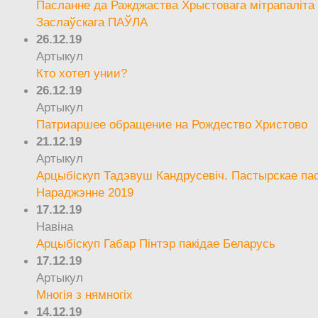
Пасланне да Ражджаства Хрыстовага мітрапаліта 
Заслаўскага ПАЎЛА
26.12.19
Артыкул
Кто хотел унии?
26.12.19
Артыкул
Патриаршее обращение на Рождество Христово
21.12.19
Артыкул
Арцыбіскуп Тадэвуш Кандрусевіч. Пастырскае па
Нараджэнне 2019
17.12.19
Навіна
Арцыбіскуп Габар Пінтэр пакідае Беларусь
17.12.19
Артыкул
Многія з нямногіх
14.12.19