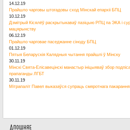
14.12.19
Прайшло чарговы штогадовы сход Мінскай епархіі БПЦ
10.12.19
Дзмітрый Кісялёў раскрытыкаваў пазіцыю РПЦ па ЭКА і су
мацярынству
06.12.19
Прайшло чарговае паседжанне сіноду БПЦ
01.12.19
Пятыя Беларускія Калядныя чытання прайшлі ў Мінску
30.11.19
Мінскі Свята-Елісавецінскі манастыр ініцыяваў збор подпіс
прапаганды ЛГБТ
30.11.19
Мітрапаліт Павел выказаўся супраць смяротнага пакарання
Апошняе