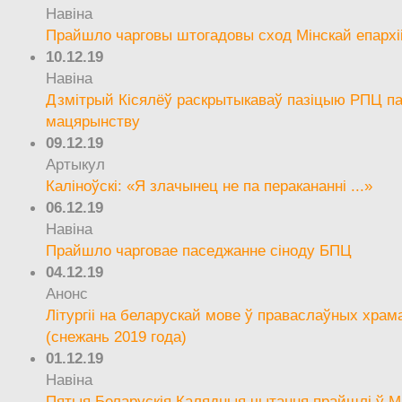
Навіна
Прайшло чарговы штогадовы сход Мінскай епархі
10.12.19
Навіна
Дзмітрый Кісялёў раскрытыкаваў пазіцыю РПЦ па
мацярынству
09.12.19
Артыкул
Каліноўскі: «Я злачынец не па перакананні ...»
06.12.19
Навіна
Прайшло чарговае паседжанне сіноду БПЦ
04.12.19
Анонс
Літургіі на беларускай мове ў праваслаўных храм
(снежань 2019 года)
01.12.19
Навіна
Пятыя Беларускія Калядныя чытання прайшлі ў М