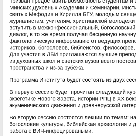
призван предоставить возможность студентам и
Минских Духовных Академии и Семинарии, Инсти
святых Мефодия и Кирилла БГУ, молодым свяще
журналистам, учителям, христианской молодежи 
вступить в межконфессиональный, богословский
диалог, в то же время получая бесценную научн
фактологическую информацию от ведущих препо
историков, богословов, библеистов, философов,
Для участия в ЛБИ приглашаются лучшие препо
из духовных школ и светских вузов всего постсо
пространства и из-за рубежа.
Программа Института будет состоять из двух сес
В первую сессию будет прочитан следующий кур
экзегетике Нового Завета, истории РПЦ в ХХ век
экуменического движения и древнерусской литер
Во вторую сессию состоятся лекции по темам: на
богословие культуры, библейская археология и 
работа с ВИЧ-инфецироваными.