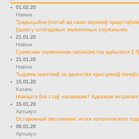
01.02.20
Навіна
Традыцыйна ўпотай ад сваіх вернікаў прадстаўнік
ўдзел у штогадовых экуменічных служэньнях
21.01.20
Навіна
Сумеснае экуменічнае набажэнства адбылося ў Г
21.01.20
Навіна
Тыдзень малітваў за адзінства хрысціянаў пачаўс
15.01.20
Казань
Навошта Бог стаў чалавекам? Адказвае мітрапалі
15.01.20
Артыкул
Осторожный пессимизм: итоги католического год
06.01.20
Артыкул