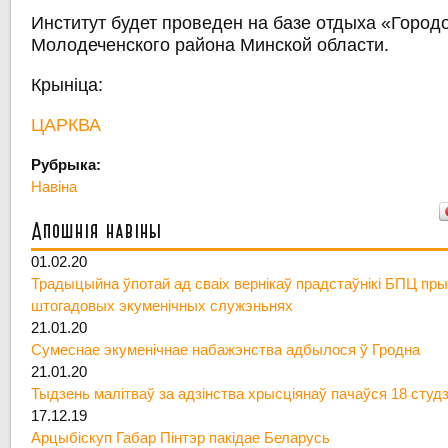
Институт будет проведен на базе отдыха «Город
Молодеченского района Минской области.
Крыніца:
ЦАРКВА
Рубрыка:
Навіна
Апошнія навіны
01.02.20
Традыцыйна ўпотай ад сваіх вернікаў прадстаўнікі БПЦ пры
штогадовых экуменічных служэньнях
21.01.20
Сумеснае экуменічнае набажэнства адбылося ў Гродна
21.01.20
Тыдзень малітваў за адзінства хрысціянаў пачаўся 18 студ
17.12.19
Арцыбіскуп Габар Пінтэр пакідае Беларусь