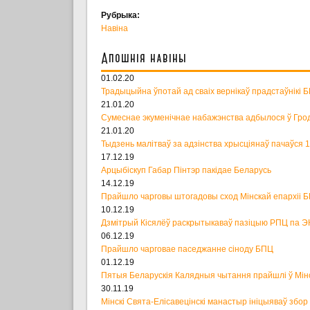
Рубрыка:
Навіна
Апошнія навіны
01.02.20
Традыцыйна ўпотай ад сваіх вернікаў прадстаўнікі 
21.01.20
Сумеснае экуменічнае набажэнства адбылося ў Гро
21.01.20
Тыдзень малітваў за адзінства хрысціянаў пачаўся 
17.12.19
Арцыбіскуп Габар Пінтэр пакідае Беларусь
14.12.19
Прайшло чарговы штогадовы сход Мінскай епархіі 
10.12.19
Дзмітрый Кісялёў раскрытыкаваў пазіцыю РПЦ па Э
06.12.19
Прайшло чарговае паседжанне сіноду БПЦ
01.12.19
Пятыя Беларускія Калядныя чытання прайшлі ў Мін
30.11.19
Мінскі Свята-Елісавецінскі манастыр ініцыяваў збо