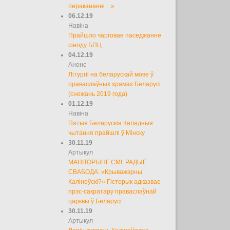
перакананні ...»
06.12.19
Навіна
Прайшло чарговае паседжанне
сіноду БПЦ
04.12.19
Анонс
Літургіі на беларускай мове ў
праваслаўных храмах Беларусі
(снежань 2019 года)
01.12.19
Навіна
Пятыя Беларускія Калядныя
чытання прайшлі ў Мінску
30.11.19
Артыкул
МАНІТОРЫНГ СМІ: РАДЫЁ
СВАБОДА: «Крыважэрны
Каліноўскі?» Гісторык адказвае
прэс-сакратару праваслаўнай
царквы ў Беларусі
30.11.19
Артыкул