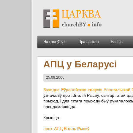
На галоўную
Пра партал
Навіны
АПЦ у Беларусі
25.09.2006
Заходне-Еўрапейская епархія Апостальскай
ўзначаліў прот.Віталій Рысеў, святар гэтай 
прыход, і для гэтага прыходу быў рукапаложа
паведамляюцца.
Крыніца:
прот. АПЦ Віталь Рысеў