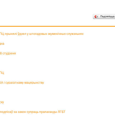
Падзяліцц
БПЦ прынялі ўдзел у штогадовых экуменічных служэньнях
дна
18 студзеня
БПЦ
КА і сурагатнаму мацярынству
ску
р подпісаў за закон супраць прапаганды ЛГБТ