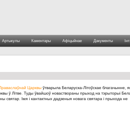
Артыкулы
Каментары
Афіцыйнае
Дакументы
Ін
 Праваслаўнай Царквы
ўтварыла Беларуска-Літоўскае благачынне, я
царквы ў Літве. Туды ўвайшоў новаствораны прыход на тэрыторыі Бел
ны святар. Імя і кантактных дадзеныя новага святара і прыхода не