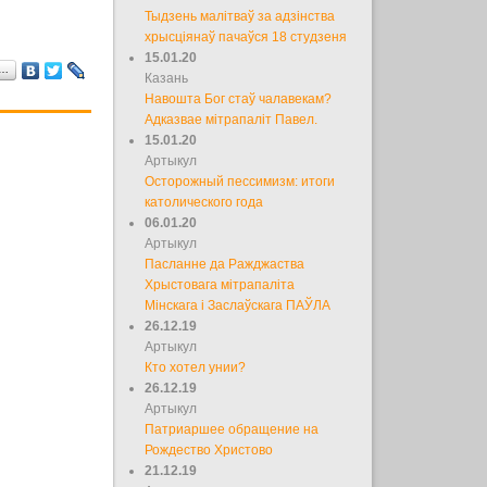
Тыдзень малітваў за адзінства
хрысціянаў пачаўся 18 студзеня
15.01.20
а…
Казань
Навошта Бог стаў чалавекам?
Адказвае мітрапаліт Павел.
15.01.20
Артыкул
Осторожный пессимизм: итоги
католического года
06.01.20
Артыкул
Пасланне да Ражджаства
Хрыстовага мітрапаліта
Мінскага і Заслаўскага ПАЎЛА
26.12.19
Артыкул
Кто хотел унии?
26.12.19
Артыкул
Патриаршее обращение на
Рождество Христово
21.12.19