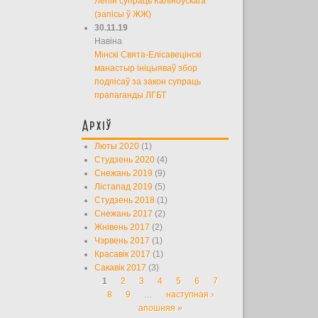
Лепін супраць Каліноўскага
(запісы ў ЖЖ)
30.11.19
Навіна
Мінскі Свята-Елісавецінскі
манастыр ініцыяваў збор
подпісаў за закон супраць
прапаганды ЛГБТ
Архіў
Люты 2020
(1)
Студзень 2020
(4)
Снежань 2019
(9)
Лістапад 2019
(5)
Студзень 2018
(1)
Снежань 2017
(2)
Жнівень 2017
(2)
Чэрвень 2017
(1)
Красавік 2017
(1)
Сакавік 2017
(3)
1
2
3
4
5
6
7
Старонкі
8
9
…
наступная ›
апошняя »