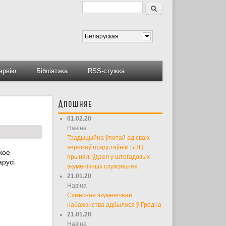
Пошук
Форма пошуку
Беларуская
тэрвію
Бібліятэка
RSS-стужка
Апошняе
01.02.20
Навіна
Традыцыйна ўпотай ад сваіх
вернікаў прадстаўнікі БПЦ
кое
прынялі ўдзел у штогадовых
арусі
экуменічных служэньнях
21.01.20
Навіна
Сумеснае экуменічнае
набажэнства адбылося ў Гродна
21.01.20
Навіна