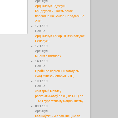
Артыкул
Арцыбіскуп Тадэвуш
Кандрусевіч. Пастырскае
пасланне на Божае Нараджэнне
2019
17.12.19
Навіна
Арцыбіскуп Габар Пінтэр пакідае
Беларусь
17.12.19
Артыкул
Многія з нямногіх
14.12.19
Навіна
Прайшло чарговы штогадовы
сход Мінскай епархіі БПЦ
10.12.19
Навіна
Дзмітрый Кісялёў
раскрытыкаваў пазіцыю РПЦ па
ЭКА і сурагатнаму мацярынству
09.12.19
Артыкул
Каліноўскі: «Я злачынец не па