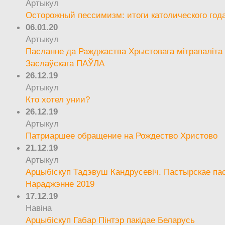
Артыкул
Осторожный пессимизм: итоги католического год
06.01.20
Артыкул
Пасланне да Ражджаства Хрыстовага мітрапаліта 
Заслаўскага ПАЎЛА
26.12.19
Артыкул
Кто хотел унии?
26.12.19
Артыкул
Патриаршее обращение на Рождество Христово
21.12.19
Артыкул
Арцыбіскуп Тадэвуш Кандрусевіч. Пастырскае па
Нараджэнне 2019
17.12.19
Навіна
Арцыбіскуп Габар Пінтэр пакідае Беларусь