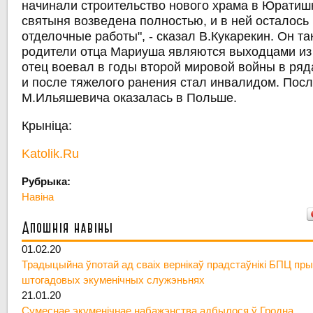
начинали строительство нового храма в Юратиш
святыня возведена полностью, и в ней осталось
отделочные работы", - сказал В.Кукарекин. Он та
родители отца Мариуша являются выходцами из 
отец воевал в годы второй мировой войны в ря
и после тяжелого ранения стал инвалидом. Пос
М.Ильяшевича оказалась в Польше.
Крыніца:
Katolik.Ru
Рубрыка:
Навіна
Апошнія навіны
01.02.20
Традыцыйна ўпотай ад сваіх вернікаў прадстаўнікі БПЦ пры
штогадовых экуменічных служэньнях
21.01.20
Сумеснае экуменічнае набажэнства адбылося ў Гродна