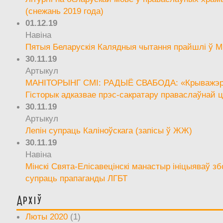
(снежань 2019 года)
01.12.19
Навіна
Пятыя Беларускія Калядныя чытання прайшлі ў М
30.11.19
Артыкул
МАНІТОРЫНГ СМІ: РАДЫЁ СВАБОДА: «Крыважэрн
Гісторык адказвае прэс-сакратару праваслаўнай ц
30.11.19
Артыкул
Лепін супраць Каліноўскага (запісы ў ЖЖ)
30.11.19
Навіна
Мінскі Свята-Елісавецінскі манастыр ініцыяваў зб
супраць прапаганды ЛГБТ
Архіў
Люты 2020
(1)