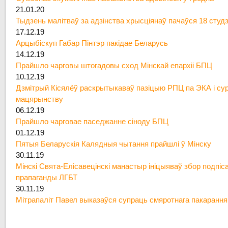
21.01.20
Тыдзень малітваў за адзінства хрысціянаў пачаўся 18 студ
17.12.19
Арцыбіскуп Габар Пінтэр пакідае Беларусь
14.12.19
Прайшло чарговы штогадовы сход Мінскай епархіі БПЦ
10.12.19
Дзмітрый Кісялёў раскрытыкаваў пазіцыю РПЦ па ЭКА і су
мацярынству
06.12.19
Прайшло чарговае паседжанне сіноду БПЦ
01.12.19
Пятыя Беларускія Калядныя чытання прайшлі ў Мінску
30.11.19
Мінскі Свята-Елісавецінскі манастыр ініцыяваў збор подпіс
прапаганды ЛГБТ
30.11.19
Мітрапаліт Павел выказаўся супраць смяротнага пакарання