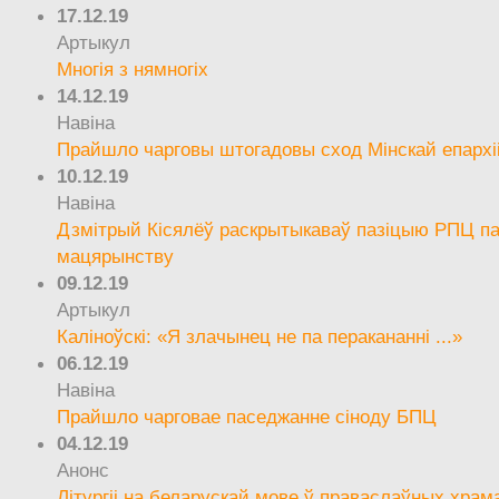
17.12.19
Артыкул
Многія з нямногіх
14.12.19
Навіна
Прайшло чарговы штогадовы сход Мінскай епархі
10.12.19
Навіна
Дзмітрый Кісялёў раскрытыкаваў пазіцыю РПЦ па
мацярынству
09.12.19
Артыкул
Каліноўскі: «Я злачынец не па перакананні ...»
06.12.19
Навіна
Прайшло чарговае паседжанне сіноду БПЦ
04.12.19
Анонс
Літургіі на беларускай мове ў праваслаўных храм