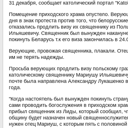
31 декабря, сообщает католический портал "Katol
Помещение приходского храма опустело. Верую
дня в знак протеста против того, что белорусски
отказались продлить визу их священнику из По
Ильяшевичу. Священник был вынужден накануне
покинуть Беларусь т.к его виза закончилась в 24.
Верующие, провожая священника, плакали. От
им не терять надежды.
Просьба верующих продлить визу польскому гра
католическому священнику Мариушу Ильяшевичу
почте была направлена Александру Лукашенко в
года.
"Когда настоятель был вынужден покинуть стран
сами проводить богослужения в приходском храм
прибыл священник из Лиды, который сообщил, чт
общину будет назначен новый священнослужите
нужен отец Мариуш, с которым пять с половиной