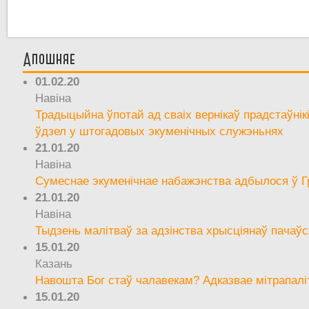
Апошняе
01.02.20
Навіна
Традыцыйна ўпотай ад сваіх вернікаў прадстаўнік
ўдзел у штогадовых экуменічных служэньнях
21.01.20
Навіна
Сумеснае экуменічнае набажэнства адбылося ў Г
21.01.20
Навіна
Тыдзень малітваў за адзінства хрысціянаў пачаўс
15.01.20
Казань
Навошта Бог стаў чалавекам? Адказвае мітрапалі
15.01.20