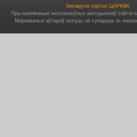
Беларускі партал ЦАРКВА
Пры капіяваньні эксклюзыўных матэрыялаў сайта п
Меркаваньні аўтараў могуць не супадаць зь мерка