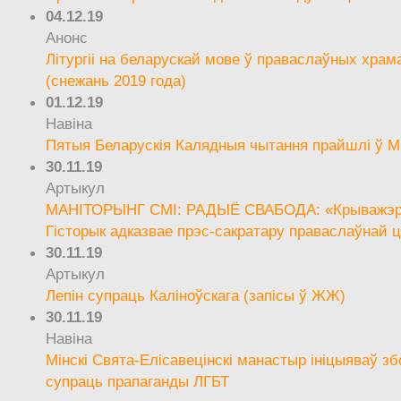
04.12.19
Анонс
Літургіі на беларускай мове ў праваслаўных храм
(снежань 2019 года)
01.12.19
Навіна
Пятыя Беларускія Калядныя чытання прайшлі ў М
30.11.19
Артыкул
МАНІТОРЫНГ СМІ: РАДЫЁ СВАБОДА: «Крыважэрн
Гісторык адказвае прэс-сакратару праваслаўнай ц
30.11.19
Артыкул
Лепін супраць Каліноўскага (запісы ў ЖЖ)
30.11.19
Навіна
Мінскі Свята-Елісавецінскі манастыр ініцыяваў зб
супраць прапаганды ЛГБТ