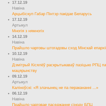
17.12.19
Навіна
Арцыбіскуп Габар Пінтэр пакідае Беларусь
17.12.19
Артыкул
Многія з нямногіх
14.12.19
Навіна
Прайшло чарговы штогадовы сход Мінскай епархі
10.12.19
Навіна
Дзмітрый Кісялёў раскрытыкаваў пазіцыю РПЦ па
мацярынству
09.12.19
Артыкул
Каліноўскі: «Я злачынец не па перакананні ...»
06.12.19
Навіна
Прайшло чарговае паседжанне сіноду БПЦ