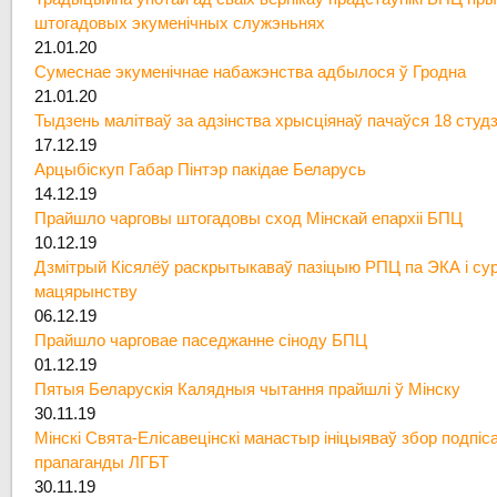
штогадовых экуменічных служэньнях
21.01.20
Сумеснае экуменічнае набажэнства адбылося ў Гродна
21.01.20
Тыдзень малітваў за адзінства хрысціянаў пачаўся 18 студ
17.12.19
Арцыбіскуп Габар Пінтэр пакідае Беларусь
14.12.19
Прайшло чарговы штогадовы сход Мінскай епархіі БПЦ
10.12.19
Дзмітрый Кісялёў раскрытыкаваў пазіцыю РПЦ па ЭКА і су
мацярынству
06.12.19
Прайшло чарговае паседжанне сіноду БПЦ
01.12.19
Пятыя Беларускія Калядныя чытання прайшлі ў Мінску
30.11.19
Мінскі Свята-Елісавецінскі манастыр ініцыяваў збор подпіс
прапаганды ЛГБТ
30.11.19