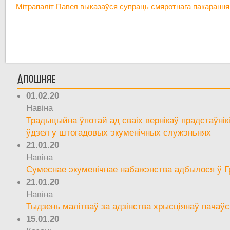
Мітрапаліт Павел выказаўся супраць смяротнага пакарання
Апошняе
01.02.20
Навіна
Традыцыйна ўпотай ад сваіх вернікаў прадстаўнік
ўдзел у штогадовых экуменічных служэньнях
21.01.20
Навіна
Сумеснае экуменічнае набажэнства адбылося ў Г
21.01.20
Навіна
Тыдзень малітваў за адзінства хрысціянаў пачаўс
15.01.20