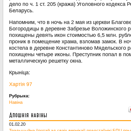
дело по ч. 1 ст. 205 (кража) Уголовного кодекса 
Беларусь.
Напомним, что в ночь на 2 мая из церкви Благо
Богородицы в деревне Забрезье Воложинского 
похищены девять икон стоимостью 6,5 млн. рубл
проник в помещение храма, взломав замок. В ноч
костела в деревне Константиново Мядельского 
похищены четыре иконы. Преступник попал в по
металлическую решетку окна.
Крыніца:
Хартія 97
Рубрыка:
Навіна
Апошнія навіны
01.02.20
Традыцыйна ўпотай ад сваіх вернікаў прадстаўнікі БПЦ пры