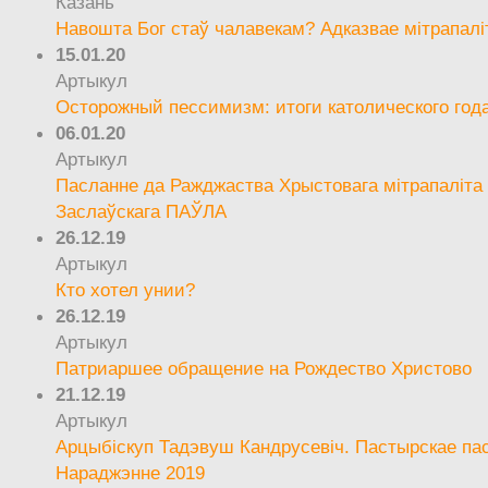
Казань
Навошта Бог стаў чалавекам? Адказвае мітрапалі
15.01.20
Артыкул
Осторожный пессимизм: итоги католического год
06.01.20
Артыкул
Пасланне да Ражджаства Хрыстовага мітрапаліта 
Заслаўскага ПАЎЛА
26.12.19
Артыкул
Кто хотел унии?
26.12.19
Артыкул
Патриаршее обращение на Рождество Христово
21.12.19
Артыкул
Арцыбіскуп Тадэвуш Кандрусевіч. Пастырскае па
Нараджэнне 2019