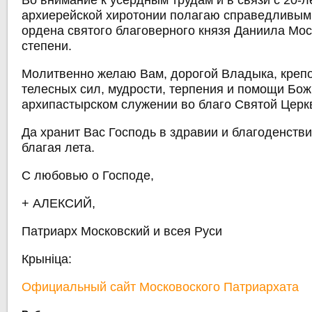
Во внимание к усердным трудам и в связи с 20-л
архиерейской хиротонии полагаю справедливым
ордена святого благоверного князя Даниила Моск
степени.
Молитвенно желаю Вам, дорогой Владыка, креп
телесных сил, мудрости, терпения и помощи Бо
архипастырском служении во благо Святой Церк
Да хранит Вас Господь в здравии и благоденстви
благая лета.
С любовью о Господе,
+ АЛЕКСИЙ,
Патриарх Московский и всея Руси
Крыніца:
Официальный сайт Московоского Патриархата