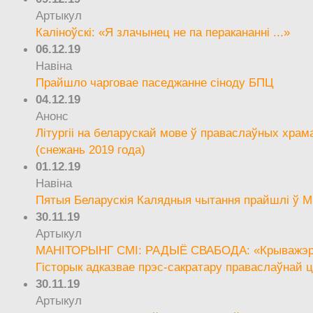
Артыкул
Каліноўскі: «Я злачынец не па перакананні ...»
06.12.19
Навіна
Прайшло чарговае паседжанне сіноду БПЦ
04.12.19
Анонс
Літургіі на беларускай мове ў праваслаўных храм
(снежань 2019 года)
01.12.19
Навіна
Пятыя Беларускія Калядныя чытання прайшлі ў М
30.11.19
Артыкул
МАНІТОРЫНГ СМІ: РАДЫЁ СВАБОДА: «Крыважэрн
Гісторык адказвае прэс-сакратару праваслаўнай ц
30.11.19
Артыкул