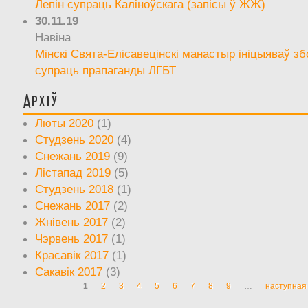
Лепін супраць Каліноўскага (запісы ў ЖЖ)
30.11.19
Навіна
Мінскі Свята-Елісавецінскі манастыр ініцыяваў зб
супраць прапаганды ЛГБТ
Архіў
Люты 2020
(1)
Студзень 2020
(4)
Снежань 2019
(9)
Лістапад 2019
(5)
Студзень 2018
(1)
Снежань 2017
(2)
Жнівень 2017
(2)
Чэрвень 2017
(1)
Красавік 2017
(1)
Сакавік 2017
(3)
1
2
3
4
5
6
7
8
9
…
наступная 
Старонкі