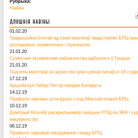
Рубрыка:
Навіна
Апошнія навіны
01.02.20
Традыцыйна ўпотай ад сваіх вернікаў прадстаўнікі БПЦ пры
штогадовых экуменічных служэньнях
21.01.20
Сумеснае экуменічнае набажэнства адбылося ў Гродна
21.01.20
Тыдзень малітваў за адзінства хрысціянаў пачаўся 18 студ
17.12.19
Арцыбіскуп Габар Пінтэр пакідае Беларусь
14.12.19
Прайшло чарговы штогадовы сход Мінскай епархіі БПЦ
10.12.19
Дзмітрый Кісялёў раскрытыкаваў пазіцыю РПЦ па ЭКА і су
мацярынству
06.12.19
Прайшло чарговае паседжанне сіноду БПЦ