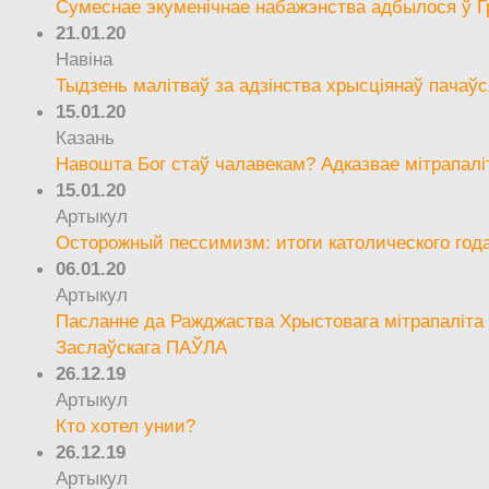
Сумеснае экуменічнае набажэнства адбылося ў Г
21.01.20
Навіна
Тыдзень малітваў за адзінства хрысціянаў пачаўс
15.01.20
Казань
Навошта Бог стаў чалавекам? Адказвае мітрапалі
15.01.20
Артыкул
Осторожный пессимизм: итоги католического год
06.01.20
Артыкул
Пасланне да Ражджаства Хрыстовага мітрапаліта 
Заслаўскага ПАЎЛА
26.12.19
Артыкул
Кто хотел унии?
26.12.19
Артыкул