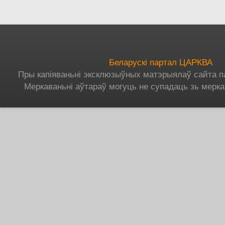
Беларускі партал ЦАРКВА
Пры капіяваньні эксклюзыўных матэрыялаў сайта п
Меркаваньні аўтараў могуць не супадаць зь мерка