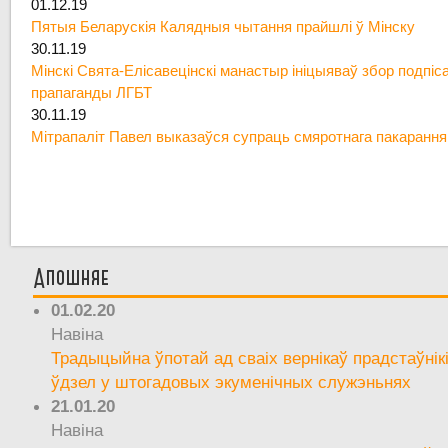
01.12.19
Пятыя Беларускія Калядныя чытання прайшлі ў Мінску
30.11.19
Мінскі Свята-Елісавецінскі манастыр ініцыяваў збор подпіс
прапаганды ЛГБТ
30.11.19
Мітрапаліт Павел выказаўся супраць смяротнага пакарання
Апошняе
01.02.20
Навіна
Традыцыйна ўпотай ад сваіх вернікаў прадстаўнік
ўдзел у штогадовых экуменічных служэньнях
21.01.20
Навіна