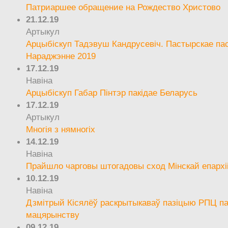
Патриаршее обращение на Рождество Христово
21.12.19
Артыкул
Арцыбіскуп Тадэвуш Кандрусевіч. Пастырскае па
Нараджэнне 2019
17.12.19
Навіна
Арцыбіскуп Габар Пінтэр пакідае Беларусь
17.12.19
Артыкул
Многія з нямногіх
14.12.19
Навіна
Прайшло чарговы штогадовы сход Мінскай епархі
10.12.19
Навіна
Дзмітрый Кісялёў раскрытыкаваў пазіцыю РПЦ па
мацярынству
09.12.19