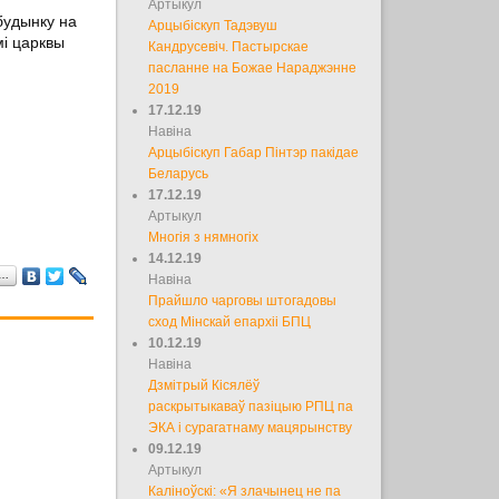
Артыкул
будынку на
Арцыбіскуп Тадэвуш
мі царквы
Кандрусевіч. Пастырскае
пасланне на Божае Нараджэнне
2019
17.12.19
Навіна
Арцыбіскуп Габар Пінтэр пакідае
Беларусь
17.12.19
Артыкул
Многія з нямногіх
14.12.19
а…
Навіна
Прайшло чарговы штогадовы
сход Мінскай епархіі БПЦ
10.12.19
Навіна
Дзмітрый Кісялёў
раскрытыкаваў пазіцыю РПЦ па
ЭКА і сурагатнаму мацярынству
09.12.19
Артыкул
Каліноўскі: «Я злачынец не па