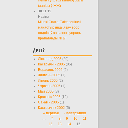
Лепін супраць Каліноўскага
(запісы ў ЖЖ)
30.11.19
Навіна
Мінскі Свята-Елісавецінскі
манастыр ініцыяваў збор
подпісаў за закон супраць
прапаганды ЛГБТ
Архіў
Лістапад 2005
(29)
Кастрычнік 2005
(85)
Верасень 2005
(2)
Жнівень 2005
(1)
Ліпень 2005
(2)
Чэрвень 2005
(1)
Май 2005
(8)
Красавік 2005
(12)
Сакавік 2005
(1)
Кастрычнік 2002
(5)
« першая
‹ папярэдняя
Старонкі
…
7
8
9
10
11
12
13
14
15