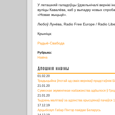
У леташняй галадоўцы ўдзельнічалі вернікі і
вуліцы Кавалёва, каб у выпадку новых спроба
«Новае жыцьцё».
Любоў Лунёва, Radio Free Europe / Radio Libe
Крыніца:
Радыё-Свабода
Рубрыка:
Навіна
Апошнія навіны
01.02.20
Традыцыйна ўпотай ад сваіх вернікаў прадстаўнікі 
21.01.20
Сумеснае экуменічнае набажэнства адбылося ў Гро
21.01.20
Тыдзень малітваў за адзінства хрысціянаў пачаўся 
17.12.19
Арцыбіскуп Габар Пінтэр пакідае Беларусь
14.12.19