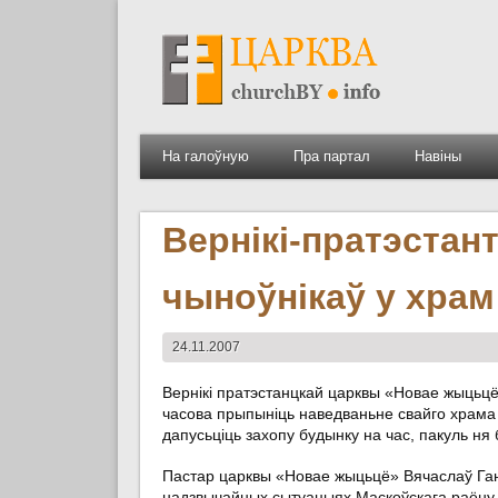
На галоўную
Пра партал
Навіны
Вернікі-пратэстан
чыноўнікаў у храм
24.11.2007
Вернікі пратэстанцкай царквы «Новае жыцьц
часова прыпыніць наведваньне свайго храма 
дапусьціць захопу будынку на час, пакуль н
Пастар царквы «Новае жыцьцё» Вячаслаў Ганч
надзвычайных сытуацыях Маскоўскага раёну 