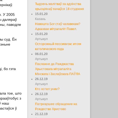
Тыдзень малітваў за адзінства
рнікаў.
хрысціянаў пачаўся 18 студзеня
15.01.20
ы. У 2005
Казань
яч даляраў
Навошта Бог стаў чалавекам?
яны, паводле
Адказвае мітрапаліт Павел.
15.01.20
чы суд. Ён
Артыкул
шэньне
Осторожный пессимизм: итоги
католического года
06.01.20
Артыкул
Пасланне да Ражджаства
, бо гэта
Хрыстовага мітрапаліта
Мінскага і Заслаўскага ПАЎЛА
26.12.19
Артыкул
Кто хотел унии?
ала тое, што
26.12.19
крааўтобус з
Артыкул
ў наш
Патриаршее обращение на
застаўся ў
Рождество Христово
21.12.19