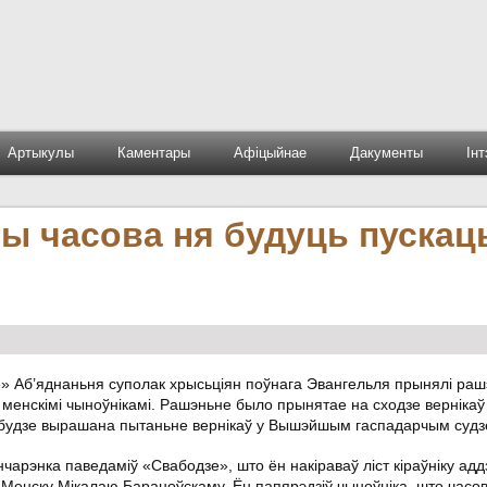
Артыкулы
Каментары
Афіцыйнае
Дакументы
Ін
ты часова ня будуць пускац
ё» Аб’яднаньня суполак хрысьціян поўнага Эвангельля прынялі ра
менскімі чыноўнікамі. Рашэньне было прынятае на сходзе вернікаў
я будзе вырашана пытаньне вернікаў у Вышэйшым гаспадарчым судз
арэнка паведаміў «Свабодзе», што ён накіраваў ліст кіраўніку адд
Менску Мікалаю Бараноўскаму. Ён папярэдзіў чыноўніка, што часо