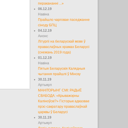
перакананні ...»
06.12.19
Навіна
Прайшло чарговае паседжанне
сіноду БПЦ
04.12.19
Анонс
Літургіі на беларускай мове ў
праваслаўных храмах Беларусі
(снежань 2019 года)
01.12.19
Навіна
Пятыя Беларускія Калядныя
чытання прайшлі ў Мінску
30.11.19
Артыкул
МАНІТОРЫНГ СМІ: РАДЫЁ
СВАБОДА: «Крыважэрны
Каліноўскі?» Гісторык адказвае
прэс-сакратару праваслаўнай
царквы ў Беларусі
30.11.19
Артыкул