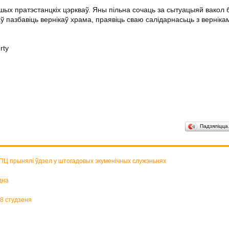
ншых пратэстанцкіх цэркваў. Яны пільна сочаць за сытуацыяй вакол 
ў пазбавіць вернікаў храма, праявіць сваю салідарнасьць з верніка
rty
Падзяліцц
БПЦ прынялі ўдзел у штогадовых экуменічных служэньнях
дна
18 студзеня