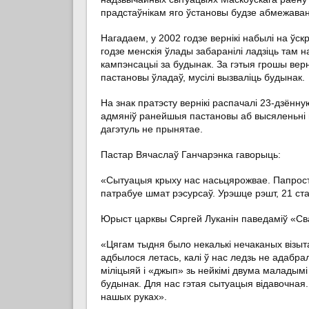
прадстаўнікам яго ўстановы будзе абмежаваны
Нагадаем, у 2002 годзе вернікі набылі на ўс
годзе менскія ўлады забаранілі ладзіць там 
кампэнсацыі за будынак. За гэтыя грошы верн
пастановы ўладаў, мусілі вызваліць будынак.
На знак пратэсту вернікі распачалі 23‑дзённ
адмяніў ранейшыя пастановы аб высяленьні в
дагэтуль не прынятае.
Пастар Вячаслаў Ганчарэнка гаворыць:
«Сытуацыя крыху нас насьцярожвае. Папрост
патрабуе шмат рэсурсаў. Урэшце рэшт, 21 ст
Юрыст царквы Сяргей Луканін паведаміў «Св
«Цягам тыдня было некалькі нечаканых візыт
адбылося летась, калі ў нас ледзь не адабра
міліцыяй і «джып» зь нейкімі двума маладымі
будынак. Для нас гэтая сытуацыя відавочная.
нашых руках».