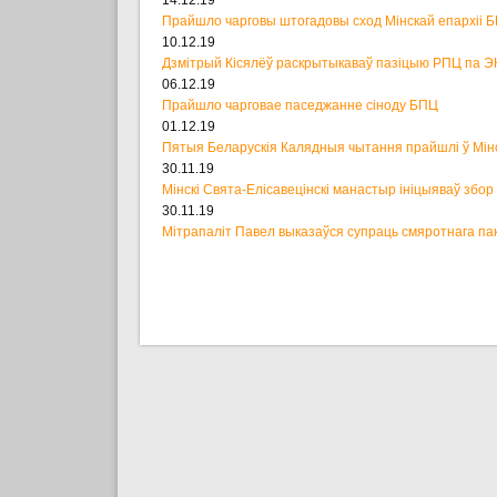
Прайшло чарговы штогадовы сход Мінскай епархіі 
10.12.19
Дзмітрый Кісялёў раскрытыкаваў пазіцыю РПЦ па Э
06.12.19
Прайшло чарговае паседжанне сіноду БПЦ
01.12.19
Пятыя Беларускія Калядныя чытання прайшлі ў Мін
30.11.19
Мінскі Свята-Елісавецінскі манастыр ініцыяваў збо
30.11.19
Мітрапаліт Павел выказаўся супраць смяротнага па