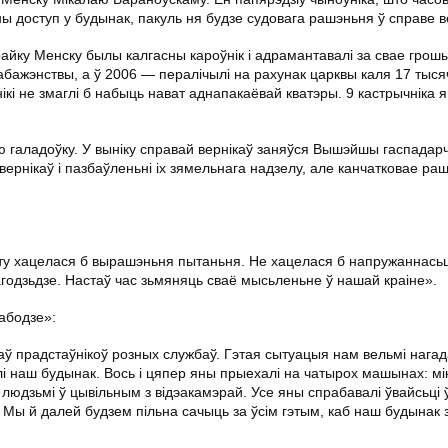
 доступ у будынак, пакуль ня будзе судовага рашэньня ў справе ве
крайку Менску былы калгасны кароўнік і адрамантавалі за свае грош
набажэнствы, а ў 2006 — пералічылі на рахунак царквы каля 17 тыс
ікі не змаглі б набыць нават аднапакаёвай кватэры. 9 кастрычніка 
ую галадоўку. У выніку справай вернікаў заняўся Вышэйшы гаспадар
ернікаў і пазбаўленьні іх зямельнага надзелу, але канчатковае ра
у хацелася б вырашэньня пытаньня. Не хацелася б напружаннасьці
агодзьдзе. Настаў час зьмяняць сваё мысьленьне ў нашай краіне».
абодзе»:
аў прадстаўнікоў розных службаў. Гэтая сытуацыя нам вельмі нагад
лі наш будынак. Вось і цяпер яны прыехалі на чатырох машынах: мі
 людзьмі ў цывільным з відэакамэрай. Усе яны спрабавалі ўвайсьці 
 Мы й далей будзем пільна сачыць за ўсім гэтым, каб наш будынак 