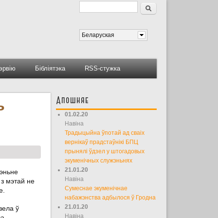
Пошук
Форма пошуку
Беларуская
тэрвію
Бібліятэка
RSS-стужка
Апошняе
ь
01.02.20
Навіна
Традыцыйна ўпотай ад сваіх
вернікаў прадстаўнікі БПЦ
прынялі ўдзел у штогадовых
экуменічных служэньнях
21.01.20
шэньне
Навіна
 з мэтай не
Сумеснае экуменічнае
е.
набажэнства адбылося ў Гродна
21.01.20
зела ў
Навіна
ва