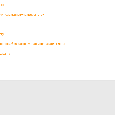
БПЦ
КА і сурагатнаму мацярынству
ску
р подпісаў за закон супраць прапаганды ЛГБТ
карання