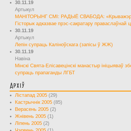
30.11.19
Артыкул
МАНІТОРЫНГ СМІ: РАДЫЁ СВАБОДА: «Крыважэрн
Гісторык адказвае прэс-сакратару праваслаўнай ц
30.11.19
Артыкул
Лепін супраць Каліноўскага (запісы ў ЖЖ)
30.11.19
Навіна
Мінскі Свята-Елісавецінскі манастыр ініцыяваў зб
супраць прапаганды ЛГБТ
Архіў
Лістапад 2005
(29)
Кастрычнік 2005
(85)
Верасень 2005
(2)
Жнівень 2005
(1)
Ліпень 2005
(2)
Чэрвень 2005
(1)