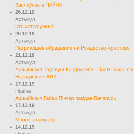
Заслаўскага ПАЎЛА
26.12.19
Артыкул
Кто хотел унии?
26.12.19
Артыкул
Патриаршее обращение на Рождество Христово
21.12.19
Артыкул
Арцыбіскуп Тадэвуш Кандрусевіч. Пастырскае па
Нараджэнне 2019
17.12.19
Навіна
Арцыбіскуп Габар Пінтэр пакідае Беларусь
17.12.19
Артыкул
Многія з нямногіх
14.12.19
Навіна