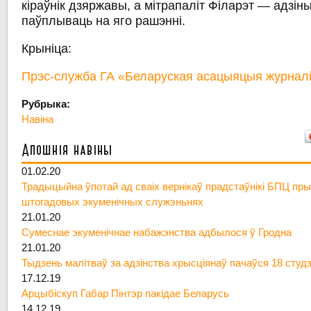
кіраўнік дзяржавы, а мітрапаліт Філарэт — адзін
паўплываць на яго рашэнні.
Крыніца:
Прэс-служба ГА «Беларуская асацыяцыя журналі
Рубрыка:
Навіна
Апошнія навіны
01.02.20
Традыцыйна ўпотай ад сваіх вернікаў прадстаўнікі БПЦ пры
штогадовых экуменічных служэньнях
21.01.20
Сумеснае экуменічнае набажэнства адбылося ў Гродна
21.01.20
Тыдзень малітваў за адзінства хрысціянаў пачаўся 18 студ
17.12.19
Арцыбіскуп Габар Пінтэр пакідае Беларусь
14.12.19