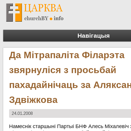
Навігацыя
Да Мітрапаліта Філарэта
звярнулiся з просьбай
пахадайнічаць за Алякса
Здвіжкова
24.01.2008
Намеснік старшыні Партыі БНФ Алесь Міхалевіч 