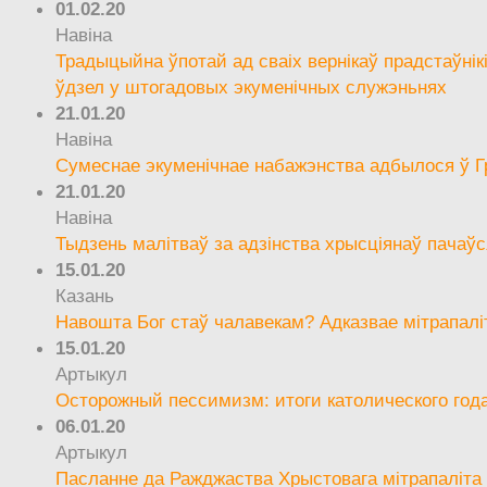
01.02.20
Навіна
Традыцыйна ўпотай ад сваіх вернікаў прадстаўнік
ўдзел у штогадовых экуменічных служэньнях
21.01.20
Навіна
Сумеснае экуменічнае набажэнства адбылося ў Г
21.01.20
Навіна
Тыдзень малітваў за адзінства хрысціянаў пачаўс
15.01.20
Казань
Навошта Бог стаў чалавекам? Адказвае мітрапалі
15.01.20
Артыкул
Осторожный пессимизм: итоги католического год
06.01.20
Артыкул
Пасланне да Ражджаства Хрыстовага мітрапаліта 