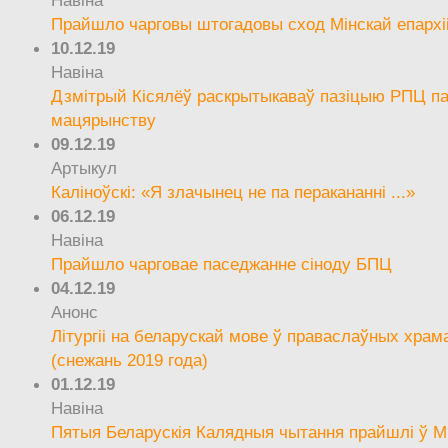
Прайшло чарговы штогадовы сход Мінскай епархі
10.12.19
Навіна
Дзмітрый Кісялёў раскрытыкаваў пазіцыю РПЦ па
мацярынству
09.12.19
Артыкул
Каліноўскі: «Я злачынец не па перакананні ...»
06.12.19
Навіна
Прайшло чарговае паседжанне сіноду БПЦ
04.12.19
Анонс
Літургіі на беларускай мове ў праваслаўных храм
(снежань 2019 года)
01.12.19
Навіна
Пятыя Беларускія Калядныя чытання прайшлі ў М