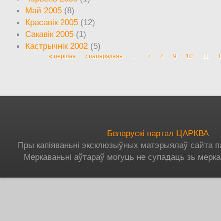
Май 2005
(8)
Красавік 2005
(12)
Сакавік 2005
(1)
Кастрычнік 2002
(5)
« першая
‹ папярэдняя
…
7
8
9
10
11
Старонкі
Беларускі партал ЦАРКВА
Пры капіяваньні эксклюзыўных матэрыялаў сайта п
Меркаваньні аўтараў могуць не супадаць зь мерка