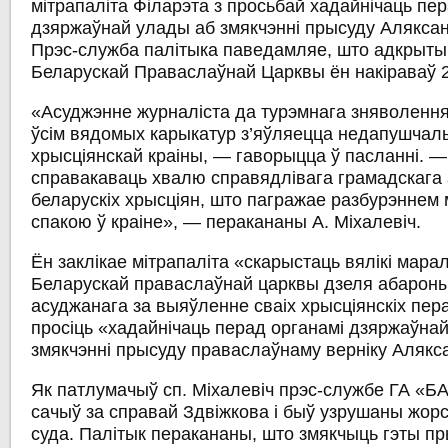
мітрапаліта Філарэта з просьбай хадайнічаць пе
дзяржаўнай улады аб змякчэнні прысуду Аляксан
Прэс‑служба палітыка паведамляе, што адкрыты л
Беларускай Праваслаўнай Царквы ён накіраваў 2
«Асуджэнне журналіста да турэмнага зняволення
ўсім вядомых карыкатур з’яўляецца недапушчал
хрысціянскай краіны, — гаворыцца ў пасланні. 
справакаваць хвалю справядлівага грамадскага
беларускіх хрысціян, што пагражае разбурэннем
спакою ў краіне», — перакананы А. Міхалевіч.
Ён заклікае мітрапаліта «скарыстаць вялікі мар
Беларускай праваслаўнай царквы дзеля абароны
асуджанага за выяўленне сваіх хрысціянскіх пер
просіць «хадайнічаць перад органамі дзяржаўна
змякчэнні прысуду праваслаўнаму верніку Алякс
Як патлумачыў сп. Міхалевіч прэс‑службе ГА «Б
сачыў за справай Здвіжкова і быў узрушаны жор
суда. Палітык перакананы, што змякчыць гэты пр