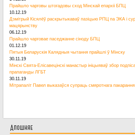
Прайшло чарговы штогадовы сход Мінскай епархіі БПЦ
10.12.19
Дзмітрый Кісялёў раскрытыкаваў пазіцыю РПЦ па ЭКА і су
мацярынству
06.12.19
Прайшло чарговае паседжанне сіноду БПЦ
01.12.19
Пятыя Беларускія Калядныя чытання прайшлі ў Мінску
30.11.19
Мінскі Свята-Елісавецінскі манастыр ініцыяваў збор подпіс
прапаганды ЛГБТ
30.11.19
Мітрапаліт Павел выказаўся супраць смяротнага пакарання
Апошняе