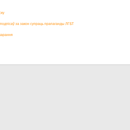
ску
р подпісаў за закон супраць прапаганды ЛГБТ
карання