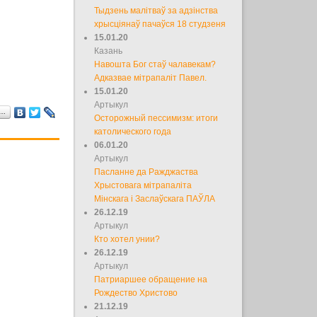
Тыдзень малітваў за адзінства
хрысціянаў пачаўся 18 студзеня
15.01.20
Казань
Навошта Бог стаў чалавекам?
Адказвае мітрапаліт Павел.
15.01.20
Артыкул
а…
Осторожный пессимизм: итоги
католического года
06.01.20
Артыкул
Пасланне да Ражджаства
Хрыстовага мітрапаліта
Мінскага і Заслаўскага ПАЎЛА
26.12.19
Артыкул
Кто хотел унии?
26.12.19
Артыкул
Патриаршее обращение на
Рождество Христово
21.12.19