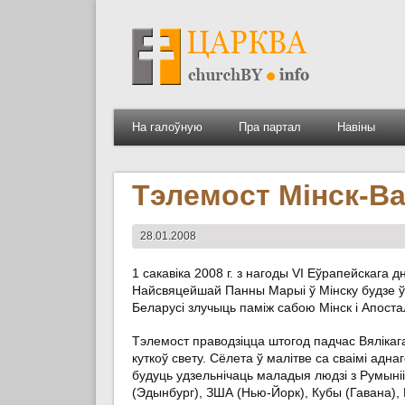
На галоўную
Пра партал
Навіны
Тэлемост Мінск-В
28.01.2008
1 сакавіка 2008 г. з нагоды VI Еўрапейскага д
Найсвяцейшай Панны Марыі ў Мінску будзе ўс
Беларусі злучыць паміж сабою Мінск і Апоста
Тэлемост праводзіцца штогод падчас Вялікаг
куткоў свету. Сёлета ў малітве са сваімі адн
будуць удзельнічаць маладыя людзі з Румыніі (
(Эдынбург), ЗША (Нью-Йорк), Кубы (Гавана), Бр