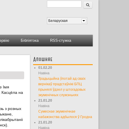
Пошук
Форма пошуку
Беларуская
тэрвію
Бібліятэка
RSS-стужка
Апошняе
01.02.20
Навіна
Традыцыйна ўпотай ад сваіх
вернікаў прадстаўнікі БПЦ
е Імя
прынялі ўдзел у штогадовых
а Касцёла на
экуменічных служэньнях
21.01.20
Навіна
зь з розных
Сумеснае экуменічнае
тыкане,
набажэнства адбылося ў Гродна
лікабрытаніі
21.01.20
нск).
Навіна