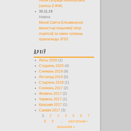
Лепін супраць Каліноўскага
(запісы ў ЖЖ)
30.11.19
Навіна
Мінскі Свята-Елісавецінскі
манастыр ініцыяваў збор
подпісаў за закон супраць
прапаганды ЛГБТ
Архіў
Люты 2020
(1)
Студзень 2020
(4)
Снежань 2019
(9)
Лістапад 2019
(5)
Студзень 2018
(1)
Снежань 2017
(2)
Жнівень 2017
(2)
Чэрвень 2017
(1)
Красавік 2017
(1)
Сакавік 2017
(3)
1
2
3
4
5
6
7
Старонкі
8
9
…
наступная ›
апошняя »