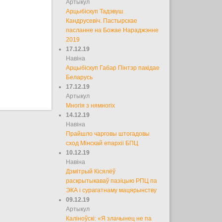
Артыкул
Арцыбіскуп Тадэвуш
Кандрусевіч. Пастырскае
пасланне на Божае Нараджэнне
2019
17.12.19
Навіна
Арцыбіскуп Габар Пінтэр пакідае
Беларусь
17.12.19
Артыкул
Многія з нямногіх
14.12.19
Навіна
Прайшло чарговы штогадовы
сход Мінскай епархіі БПЦ
10.12.19
Навіна
Дзмітрый Кісялёў
раскрытыкаваў пазіцыю РПЦ па
ЭКА і сурагатнаму мацярынству
09.12.19
Артыкул
Каліноўскі: «Я злачынец не па