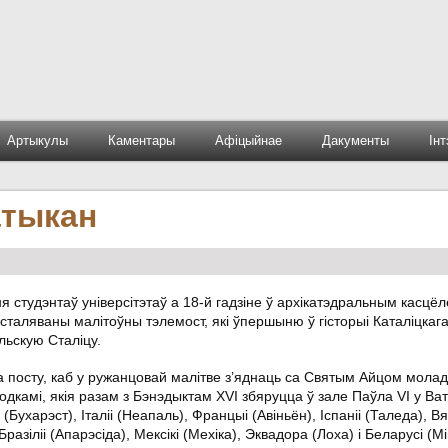
Артыкулы
Каментары
Афіцыйнае
Дакументы
Ін
атыкан
ня студэнтаў універсітэтаў а 18-й гадзіне ў архікатэдральным касцёл
таляваны малітоўны тэлемост, які ўпершыню ў гісторыі Каталіцкаг
льскую Сталіцу.
а посту, каб у ружанцовай малітве з’яднаць са Святым Айцом молад
агодкамі, якія разам з Бэнэдыктам XVI збяруцца ў зале Паўла VI у Ва
Бухарэст), Італіі (Неапаль), Францыі (Авіньён), Іспаніі (Таледа), Вя
азіліі (Апарэсіда), Мексікі (Мехіка), Эквадора (Лоха) і Беларусі (Мі