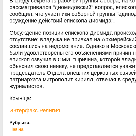
В среду секретарь рабочей группы Собора, на ко
рассматривался "диомидовский" вопрос, еписко
сообщил, что участники соборной группы "един
осуждение действий епископа Диомида".
Обсуждение позиции епископа Диомида происхо
отсутствие: владыка не приехал на Архиерейски
сославшись на недомогание. Однако в Московск
были удовлетворены его объяснениями причин н
епископ озвучил в СМИ. "Причина, которой вла
объяснил свою неявку, не представляется уважит
председатель Отдела внешних церковных связе
патриархата митрополит Кирилл, отвечая в сред
журналистов.
Крыніца:
Интерфакс-Религия
Рубрыка:
Навіна