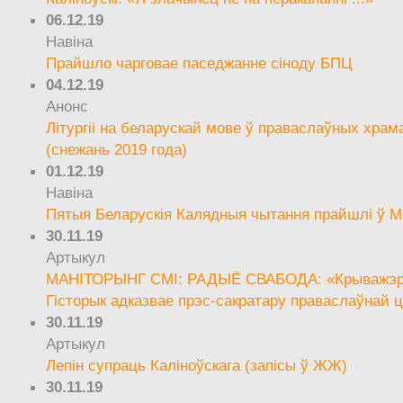
06.12.19
Навіна
Прайшло чарговае паседжанне сіноду БПЦ
04.12.19
Анонс
Літургіі на беларускай мове ў праваслаўных храм
(снежань 2019 года)
01.12.19
Навіна
Пятыя Беларускія Калядныя чытання прайшлі ў М
30.11.19
Артыкул
МАНІТОРЫНГ СМІ: РАДЫЁ СВАБОДА: «Крыважэрн
Гісторык адказвае прэс-сакратару праваслаўнай ц
30.11.19
Артыкул
Лепін супраць Каліноўскага (запісы ў ЖЖ)
30.11.19