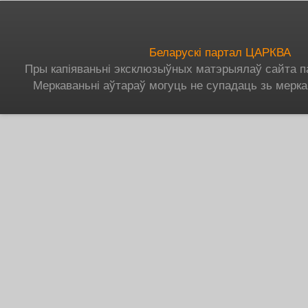
Беларускі партал ЦАРКВА
Пры капіяваньні эксклюзыўных матэрыялаў сайта п
Меркаваньні аўтараў могуць не супадаць зь мерка