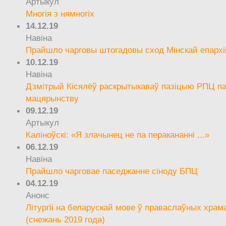
Артыкул
Многія з нямногіх
14.12.19
Навіна
Прайшло чарговы штогадовы сход Мінскай епархі
10.12.19
Навіна
Дзмітрый Кісялёў раскрытыкаваў пазіцыю РПЦ па
мацярынству
09.12.19
Артыкул
Каліноўскі: «Я злачынец не па перакананні ...»
06.12.19
Навіна
Прайшло чарговае паседжанне сіноду БПЦ
04.12.19
Анонс
Літургіі на беларускай мове ў праваслаўных храм
(снежань 2019 года)