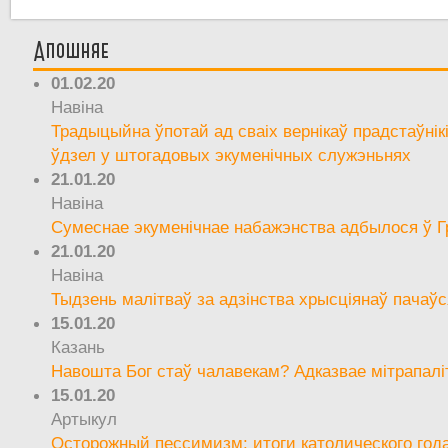
Апошняе
01.02.20
Навіна
Традыцыйна ўпотай ад сваіх вернікаў прадстаўнік
ўдзел у штогадовых экуменічных служэньнях
21.01.20
Навіна
Сумеснае экуменічнае набажэнства адбылося ў Г
21.01.20
Навіна
Тыдзень малітваў за адзінства хрысціянаў пачаўс
15.01.20
Казань
Навошта Бог стаў чалавекам? Адказвае мітрапалі
15.01.20
Артыкул
Осторожный пессимизм: итоги католического год