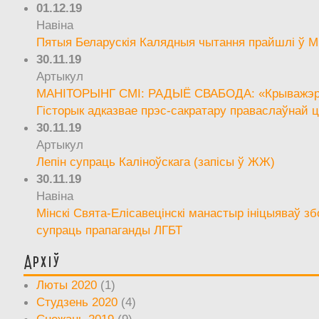
01.12.19
Навіна
Пятыя Беларускія Калядныя чытання прайшлі ў М
30.11.19
Артыкул
МАНІТОРЫНГ СМІ: РАДЫЁ СВАБОДА: «Крыважэрн
Гісторык адказвае прэс-сакратару праваслаўнай ц
30.11.19
Артыкул
Лепін супраць Каліноўскага (запісы ў ЖЖ)
30.11.19
Навіна
Мінскі Свята-Елісавецінскі манастыр ініцыяваў зб
супраць прапаганды ЛГБТ
Архіў
Люты 2020
(1)
Студзень 2020
(4)
Снежань 2019
(9)