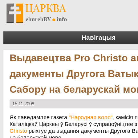
Навігацыя
Выдавецтва Pro Christo а
дакументы Другога Ватык
Сабору на беларускай мо
15.11.2008
Як паведамляе газета
"Народная воля"
, камісія
Каталіцкай Царквы ў Беларусі ў супрацоўніцтве
Christo
рыхтуе да выдання дакументы Другога Ва
на беларускай мове.