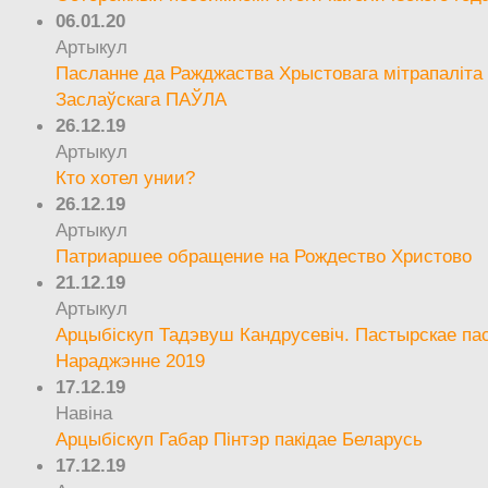
06.01.20
Артыкул
Пасланне да Ражджаства Хрыстовага мітрапаліта 
Заслаўскага ПАЎЛА
26.12.19
Артыкул
Кто хотел унии?
26.12.19
Артыкул
Патриаршее обращение на Рождество Христово
21.12.19
Артыкул
Арцыбіскуп Тадэвуш Кандрусевіч. Пастырскае па
Нараджэнне 2019
17.12.19
Навіна
Арцыбіскуп Габар Пінтэр пакідае Беларусь
17.12.19