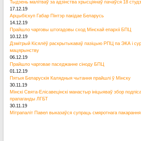
Тыдзень малітваў за адзінства хрысціянаў пачаўся 18 студ
17.12.19
Арцыбіскуп Габар Пінтэр пакідае Беларусь
14.12.19
Прайшло чарговы штогадовы сход Мінскай епархіі БПЦ
10.12.19
Дзмітрый Кісялёў раскрытыкаваў пазіцыю РПЦ па ЭКА і су
мацярынству
06.12.19
Прайшло чарговае паседжанне сіноду БПЦ
01.12.19
Пятыя Беларускія Калядныя чытання прайшлі ў Мінску
30.11.19
Мінскі Свята-Елісавецінскі манастыр ініцыяваў збор подпіс
прапаганды ЛГБТ
30.11.19
Мітрапаліт Павел выказаўся супраць смяротнага пакарання