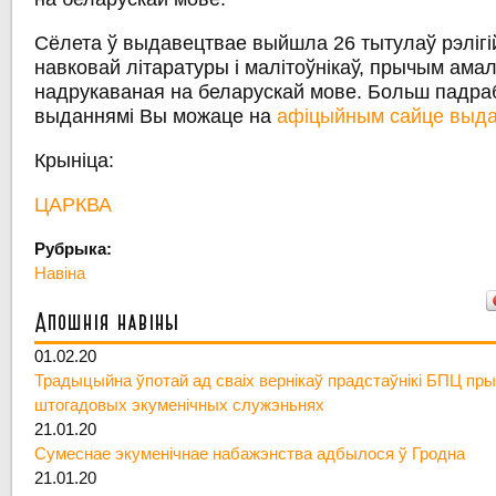
Сёлета ў выдавецтвае выйшла 26 тытулаў рэлігій
навковай літаратуры і малiтоўнiкаў, прычым амал
надрукаваная на беларускай мове. Больш падраб
выданнямі Вы можаце на
афіцыйным сайце выдав
Крыніца:
ЦАРКВА
Рубрыка:
Навіна
Апошнія навіны
01.02.20
Традыцыйна ўпотай ад сваіх вернікаў прадстаўнікі БПЦ пры
штогадовых экуменічных служэньнях
21.01.20
Сумеснае экуменічнае набажэнства адбылося ў Гродна
21.01.20