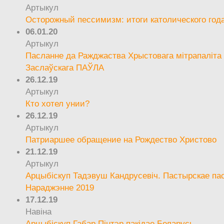
Артыкул
Осторожный пессимизм: итоги католического год
06.01.20
Артыкул
Пасланне да Ражджаства Хрыстовага мітрапаліта 
Заслаўскага ПАЎЛА
26.12.19
Артыкул
Кто хотел унии?
26.12.19
Артыкул
Патриаршее обращение на Рождество Христово
21.12.19
Артыкул
Арцыбіскуп Тадэвуш Кандрусевіч. Пастырскае па
Нараджэнне 2019
17.12.19
Навіна
Арцыбіскуп Габар Пінтэр пакідае Беларусь