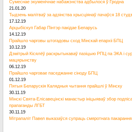
Сумеснае экуменічнае набажэнства адбылося ў Гродна
21.01.20
Тыдзень малітваў за адзінства хрысціянаў пачаўся 18 студ
17.12.19
Арцыбіскуп Габар Пінтэр пакідае Беларусь
14.12.19
Прайшло чарговы штогадовы сход Мінскай епархіі БПЦ
10.12.19
Дзмітрый Кісялёў раскрытыкаваў пазіцыю РПЦ па ЭКА і су
мацярынству
06.12.19
Прайшло чарговае паседжанне сіноду БПЦ
01.12.19
Пятыя Беларускія Калядныя чытання прайшлі ў Мінску
30.11.19
Мінскі Свята-Елісавецінскі манастыр ініцыяваў збор подпіс
прапаганды ЛГБТ
30.11.19
Мітрапаліт Павел выказаўся супраць смяротнага пакарання