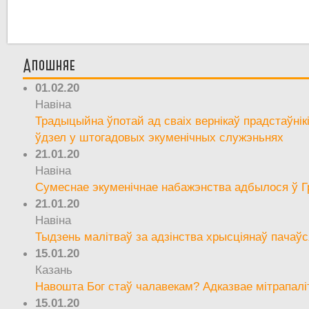
Апошняе
01.02.20
Навіна
Традыцыйна ўпотай ад сваіх вернікаў прадстаўнік
ўдзел у штогадовых экуменічных служэньнях
21.01.20
Навіна
Сумеснае экуменічнае набажэнства адбылося ў Г
21.01.20
Навіна
Тыдзень малітваў за адзінства хрысціянаў пачаўс
15.01.20
Казань
Навошта Бог стаў чалавекам? Адказвае мітрапалі
15.01.20