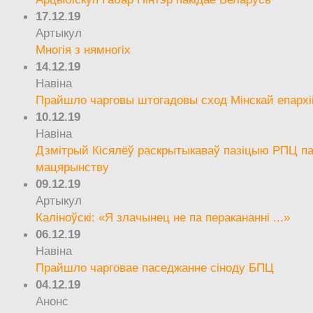
17.12.19
Артыкул
Многія з нямногіх
14.12.19
Навіна
Прайшло чарговы штогадовы сход Мінскай епархі
10.12.19
Навіна
Дзмітрый Кісялёў раскрытыкаваў пазіцыю РПЦ па
мацярынству
09.12.19
Артыкул
Каліноўскі: «Я злачынец не па перакананні ...»
06.12.19
Навіна
Прайшло чарговае паседжанне сіноду БПЦ
04.12.19
Анонс