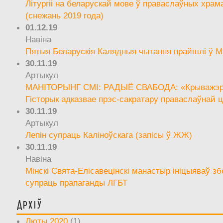
Літургіі на беларускай мове ў праваслаўных храм
(снежань 2019 года)
01.12.19
Навіна
Пятыя Беларускія Калядныя чытання прайшлі ў М
30.11.19
Артыкул
МАНІТОРЫНГ СМІ: РАДЫЁ СВАБОДА: «Крыважэрн
Гісторык адказвае прэс-сакратару праваслаўнай ц
30.11.19
Артыкул
Лепін супраць Каліноўскага (запісы ў ЖЖ)
30.11.19
Навіна
Мінскі Свята-Елісавецінскі манастыр ініцыяваў зб
супраць прапаганды ЛГБТ
Архіў
Люты 2020
(1)