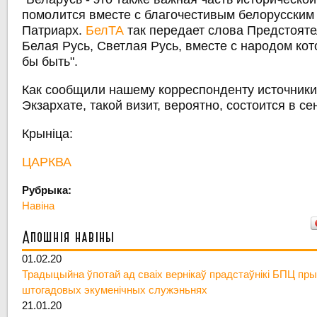
помолится вместе с благочестивым белорусским 
Патриарх.
БелТА
так передает слова Предстояте
Белая Русь, Светлая Русь, вместе с народом кот
бы быть".
Как сообщили нашему корреспонденту источники
Экзархате, такой визит, вероятно, состоится в се
Крыніца:
ЦАРКВА
Рубрыка:
Навіна
Апошнія навіны
01.02.20
Традыцыйна ўпотай ад сваіх вернікаў прадстаўнікі БПЦ пры
штогадовых экуменічных служэньнях
21.01.20