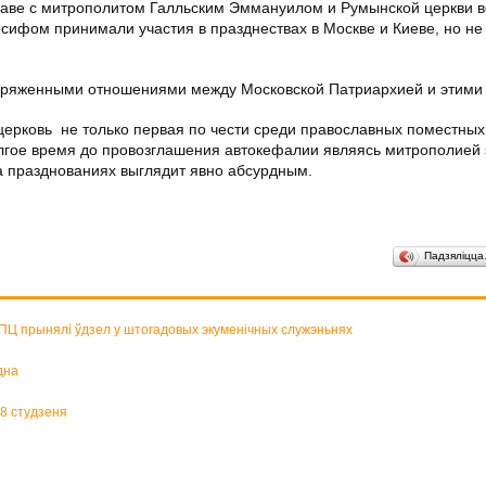
лаве с митрополитом Галльским Эммануилом и Румынской церкви во
ифом принимали участия в празднествах в Москве и Киеве, но не
апряженными отношениями между Московской Патриархией и этим
церковь не только первая по чести среди православных поместных
лгое время до провозглашения автокефалии являясь митрополией 
на празднованиях выглядит явно абсурдным.
Падзяліцц
БПЦ прынялі ўдзел у штогадовых экуменічных служэньнях
дна
18 студзеня