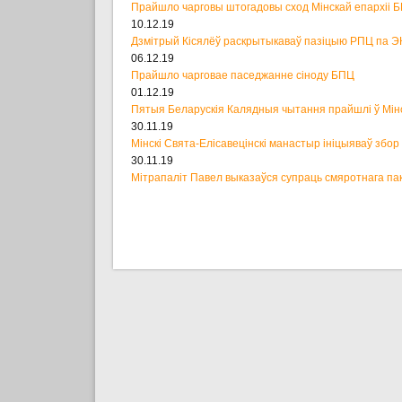
Прайшло чарговы штогадовы сход Мінскай епархіі 
10.12.19
Дзмітрый Кісялёў раскрытыкаваў пазіцыю РПЦ па Э
06.12.19
Прайшло чарговае паседжанне сіноду БПЦ
01.12.19
Пятыя Беларускія Калядныя чытання прайшлі ў Мін
30.11.19
Мінскі Свята-Елісавецінскі манастыр ініцыяваў збо
30.11.19
Мітрапаліт Павел выказаўся супраць смяротнага па