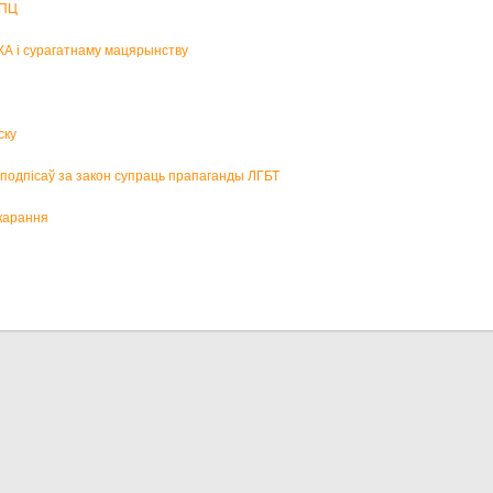
БПЦ
КА і сурагатнаму мацярынству
ску
р подпісаў за закон супраць прапаганды ЛГБТ
карання