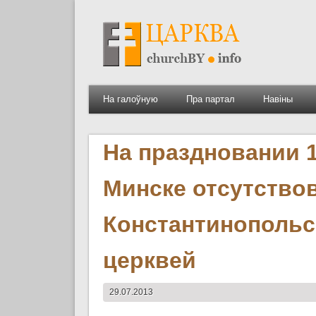
На галоўную
Пра партал
Навіны
На праздновании 
Минске отсутство
Константинопольс
церквей
29.07.2013