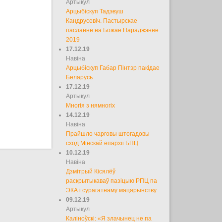
Артыкул
Арцыбіскуп Тадэвуш
Кандрусевіч. Пастырскае
пасланне на Божае Нараджэнне
2019
17.12.19
Навіна
Арцыбіскуп Габар Пінтэр пакідае
Беларусь
17.12.19
Артыкул
Многія з нямногіх
14.12.19
Навіна
Прайшло чарговы штогадовы
сход Мінскай епархіі БПЦ
10.12.19
Навіна
Дзмітрый Кісялёў
раскрытыкаваў пазіцыю РПЦ па
ЭКА і сурагатнаму мацярынству
09.12.19
Артыкул
Каліноўскі: «Я злачынец не па