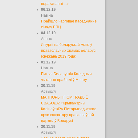
перакананні ...»
06.12.19
Навіна
Прайшло чарговае паседжанне
сіноду БПЦ
04.12.19
Анонс
Літургіі на беларускай мове ў
праваслаўных храмах Беларусі
(снежань 2019 года)
01.12.19
Навіна
Пятыя Беларускія Калядныя
чытання прайшлі ў Мінску
30.11.19
Артыкул
МАНІТОРЫНГ СМІ: РАДЫЁ
СВАБОДА: «Крыважэрны
Каліноўскі?» Гісторык адказвае
прэс-сакратару праваслаўнай
царквы ў Беларусі
30.11.19
Артыкул