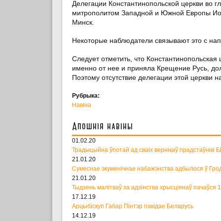
Делегации Константинопольской церкви во г
митрополитом Западной и Южной Европы Иос
Минск.
Некоторые наблюдатели связывают это с н
Следует отметить, что Константинопольская 
именно от нее и приняла Крещение Русь, до
Поэтому отсутствие делегации этой церкви 
Рубрыка:
Навіна
Апошнія навіны
01.02.20
Традыцыйна ўпотай ад сваіх вернікаў прадстаўнікі 
21.01.20
Сумеснае экуменічнае набажэнства адбылося ў Гро
21.01.20
Тыдзень малітваў за адзінства хрысціянаў пачаўся 
17.12.19
Арцыбіскуп Габар Пінтэр пакідае Беларусь
14.12.19