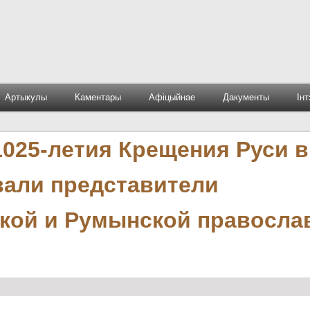
Артыкулы
Каментары
Афіцыйнае
Дакументы
Ін
1025-летия Крещения Руси в
вали представители
кой и Румынской правосла