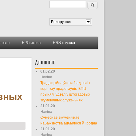
Пошук
Форма пошуку
Беларуская
тэрвію
Бібліятэка
RSS-стужка
Апошняе
01.02.20
Навіна
Традыцыйна ўпотай ад сваіх
вернікаў прадстаўнікі БПЦ
вных
прынялі ўдзел у штогадовых
экуменічных служэньнях
21.01.20
Навіна
Сумеснае экуменічнае
набажэнства адбылося ў Гродна
21.01.20
Навіна