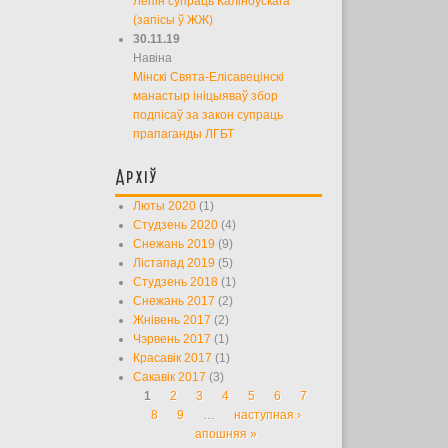
Лепін супраць Каліноўскага
(запісы ў ЖЖ)
30.11.19
Навіна
Мінскі Свята-Елісавецінскі
манастыр ініцыяваў збор
подпісаў за закон супраць
прапаганды ЛГБТ
Архіў
Люты 2020
(1)
Студзень 2020
(4)
Снежань 2019
(9)
Лістапад 2019
(5)
Студзень 2018
(1)
Снежань 2017
(2)
Жнівень 2017
(2)
Чэрвень 2017
(1)
Красавік 2017
(1)
Сакавік 2017
(3)
1
2
3
4
5
6
7
Старонкі
8
9
…
наступная ›
апошняя »