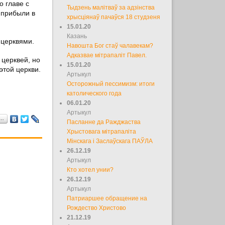
 главе с
Тыдзень малітваў за адзінства
 прибыли в
хрысціянаў пачаўся 18 студзеня
15.01.20
Казань
и
церквями.
Навошта Бог стаў чалавекам?
Адказвае мітрапаліт Павел.
 церквей, но
15.01.20
этой церкви.
Артыкул
Осторожный пессимизм: итоги
католического года
06.01.20
Артыкул
а…
Пасланне да Ражджаства
Хрыстовага мітрапаліта
Мінскага і Заслаўскага ПАЎЛА
26.12.19
Артыкул
Кто хотел унии?
26.12.19
Артыкул
Патриаршее обращение на
Рождество Христово
21.12.19